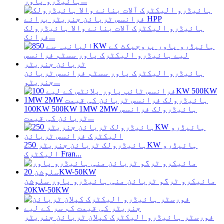
ہائیڈرو پاور...
ہائیڈرو الیکٹرک آلات بنانے والا ہائیڈرولک
فرانک...
ہائیڈرو الیکٹرک پاور سسٹم فرانسس ٹربائن
جنریٹو...
100KW 500KW 1MW 2MW ہائیڈرولک فرانسس
ٹربائن کی قیمت...
ہائیڈرولک ٹربائن جنریٹر 250KW ہائیڈرو
الیکٹرک Fran...
مائیکرو ٹرگو ٹربائن منی ہائیڈرو پاور سلوشن
20KW-50KW
فورسٹر ہائیڈرو الیکٹرک کپلان ٹربائن جنریٹر