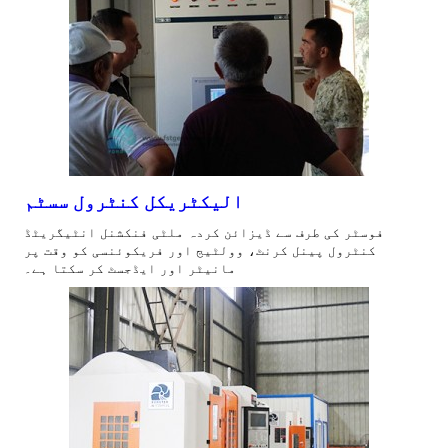
الیکٹریکل کنٹرول سسٹم
فوسٹر کی طرف سے ڈیزائن کردہ ملٹی فنکشنل انٹیگریٹڈ
کنٹرول پینل کرنٹ، وولٹیج اور فریکوئنسی کو وقت پر
مانیٹر اور ایڈجسٹ کر سکتا ہے۔