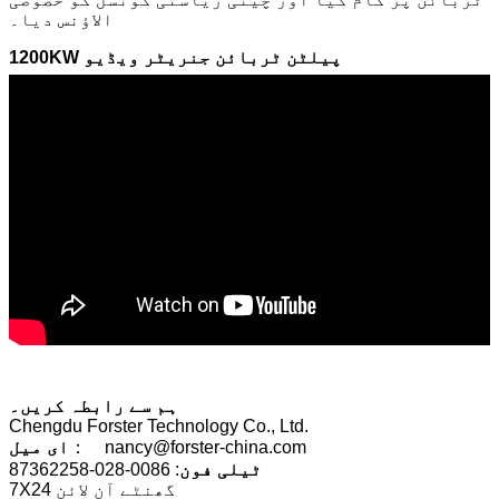
الاؤنس دیا۔
1200KW پیلٹن ٹربائن جنریٹر ویڈیو
ہم سے رابطہ کریں۔
Chengdu Forster Technology Co., Ltd.
： nancy@forster-china.com
ای میل
ٹیلی فون
: 0086-028-87362258
7X24 گھنٹے آن لائن