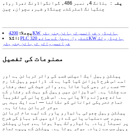
پتہ
： بلڈنگ 4، نمبر 486، گوانگواڈونگ تھرڈ روڈ،
چنگیانگ ڈسٹرکٹ، چینگڈو شہر، سچوان، چین
4200KW ہائیڈرو فرانسس ٹربائن جنریٹر
پچھلا:
PLC کنٹرول پینل کے ساتھ 320KW ہائیڈرولک
اگلا:
فرانسس واٹر ٹربائن جنریٹر
مصنوعات کی تفصیل
پیلٹن وہیل ایک امپلس قسم کی واٹر ٹربائن ہے اور
اسے اس طرح ڈیزائن کیا گیا ہے کہ ڈرائیو وہیل کا رم
— جسے رنر بھی کہا جاتا ہے، واٹر جیٹ کی نصف رفتار
سے چلتا ہے۔ اس ڈیزائن میں وہیل کو بہت کم رفتار کے
ساتھ چھوڑنے والا پانی ہے۔ اس طرح پانی کی تقریباً
تمام تحریکی توانائی کو نکالنا — اسے ایک بہت ہی
موثر ٹربائن بناتا ہے۔
پیلٹن وہیل چھوٹی ہائیڈرو پاور کے لیے عام ٹربائن
ہیں، جب دستیاب پانی کے ذرائع میں کم بہاؤ کی شرح
پر نسبتاً زیادہ ہائیڈرولک ہیڈ ہوتا ہے، جہاں پیلٹن
وہیل سب سے زیادہ موثر ہوتا ہے۔ پیلٹن کے پہیے تمام