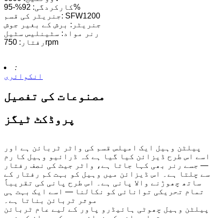
کارکردگی: 92%-95%
جنریٹر کی قسم: SFW1200
جنریٹر: برش کے بغیر جوش
رنر مواد: سٹینلیس سٹیل
رفتار: 750rpm
:
انکوائری
مصنوعات کی تفصیل
پروڈکٹ ٹیگز
پیلٹن وہیل ایک امپلس قسم کی واٹر ٹربائن ہے اور
اسے اس طرح ڈیزائن کیا گیا ہے کہ ڈرائیو وہیل کا رم
— جسے رنر بھی کہا جاتا ہے، واٹر جیٹ کی نصف رفتار
سے چلتا ہے۔ اس ڈیزائن میں وہیل کو بہت کم رفتار کے
ساتھ چھوڑنے والا پانی ہے۔ اس طرح پانی کی تقریباً
تمام تحریکی توانائی کو نکالنا — اسے ایک بہت ہی
موثر ٹربائن بناتا ہے۔
پیلٹن وہیل چھوٹی ہائیڈرو پاور کے لیے عام ٹربائن
ہیں، جب دستیاب پانی کے ذرائع میں کم بہاؤ کی شرح