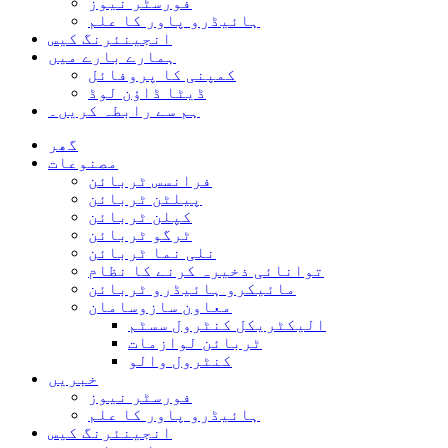
فورسٹر نیوز
ہائیڈرو پاور کا علم
انجینئرنگ کیس
ہمارے بارے میں
کمپنی کا پروفائل
ڈیٹا ڈاؤن لوڈ
ہم سے رابطہ کریں۔
گھر
مصنوعات
فرانسس ٹربائن
پیلٹن ٹربائن
کپلن ٹربائن
ٹرگو ٹربائن
نلی نما ٹربائن
توانائی ذخیرہ کرنے کا نظام
مائیکرو ہائیڈرو ٹربائن
معاون سازوسامان
الیکٹریکل کنٹرول سسٹم
ٹربائن لوازمات
کنٹرول والو
خبریں
فورسٹر نیوز
ہائیڈرو پاور کا علم
انجینئرنگ کیس