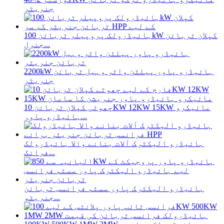
جنریٹر
ہائیڈرولک پروپیلر ٹربائن 100kW کپلان ٹربائن
جنرل...
2200kW ہائیڈرو پاور پیلٹن واٹر وہیل ٹربائن
جنریٹر
چھوٹی کپلان ٹربائن 10KW 12KW 15KW مائیکرو
ہائیڈرو پاور...
ہائیڈرو الیکٹرک آلات بنانے والا ہائیڈرولک
فرانک...
ہائیڈرو الیکٹرک پاور سسٹم فرانسس ٹربائن
جنریٹو...