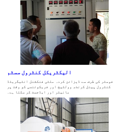
الیکٹریکل کنٹرول سسٹم
فوسٹر کی طرف سے ڈیزائن کردہ ملٹی فنکشنل انٹیگریٹڈ
کنٹرول پینل کرنٹ، وولٹیج اور فریکوئنسی کو وقت پر
مانیٹر اور ایڈجسٹ کر سکتا ہے۔