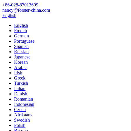
+86-028-87013699
nancy@forster-china.com
English
English
French
German
Portuguese
Spanish
Russian
Japanese
Korean
Arabic
Irish
Greek
Turkish
Italian
Danish
Romanian
Indonesian
Czech
Afrikaans
Swedish
Polish
Basque