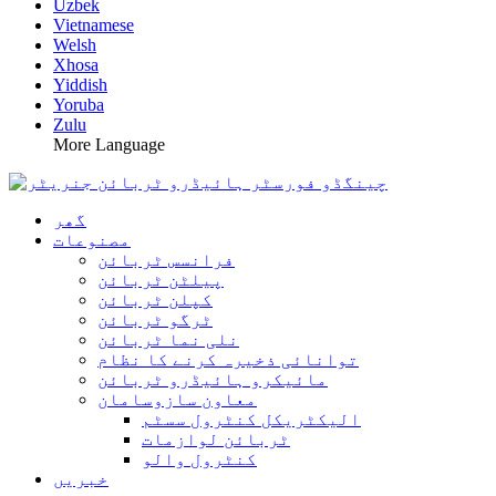
Uzbek
Vietnamese
Welsh
Xhosa
Yiddish
Yoruba
Zulu
More Language
گھر
مصنوعات
فرانسس ٹربائن
پیلٹن ٹربائن
کپلن ٹربائن
ٹرگو ٹربائن
نلی نما ٹربائن
توانائی ذخیرہ کرنے کا نظام
مائیکرو ہائیڈرو ٹربائن
معاون سازوسامان
الیکٹریکل کنٹرول سسٹم
ٹربائن لوازمات
کنٹرول والو
خبریں