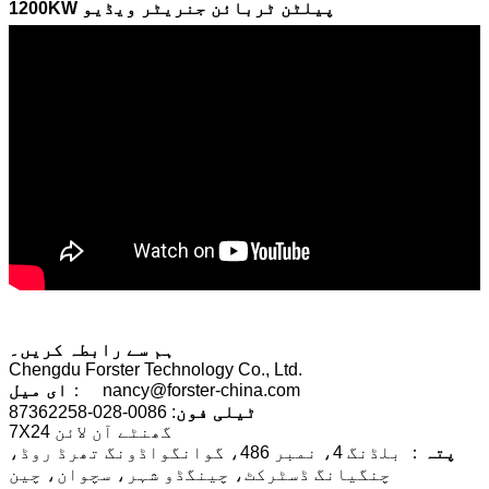
1200KW پیلٹن ٹربائن جنریٹر ویڈیو
ہم سے رابطہ کریں۔
Chengdu Forster Technology Co., Ltd.
： nancy@forster-china.com
ای میل
ٹیلی فون
: 0086-028-87362258
7X24 گھنٹے آن لائن
پتہ
： بلڈنگ 4، نمبر 486، گوانگواڈونگ تھرڈ روڈ،
چنگیانگ ڈسٹرکٹ، چینگڈو شہر، سچوان، چین