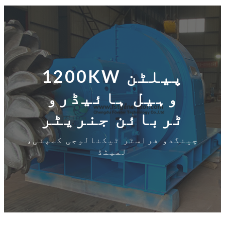
1200KW پیلٹن
وہیل ہائیڈرو
ٹربائن جنریٹر
چینگدو فراسٹر ٹیکنالوجی کمپنی،
لمیٹڈ