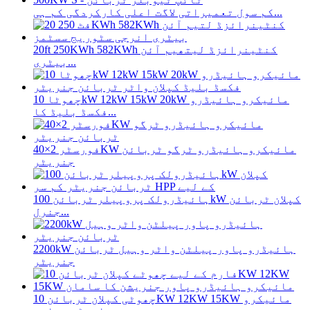
کم سول تعمیراتی لاگت اعلی کارکردگی کم ہی...
20ft 250KWh 582KWh کنٹینرائزڈ لیتھیم آئن
بیٹری...
چھوٹا 10kW 12kW 15kW 20kW مائیکرو ہائیڈرو
فکسڈ بلیڈ کا...
فورسٹر 2×40KW مائیکرو ہائیڈرو ٹرگو ٹربائن
جنریٹر
ہائیڈرولک پروپیلر ٹربائن 100kW کپلان ٹربائن
جنرل...
2200kW ہائیڈرو پاور پیلٹن واٹر وہیل ٹربائن
جنریٹر
چھوٹی کپلان ٹربائن 10KW 12KW 15KW مائیکرو