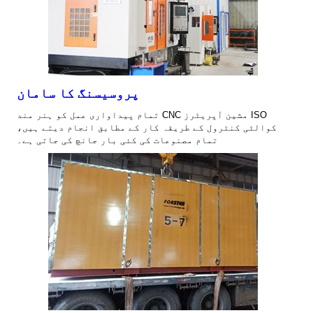
پروسیسنگ کا سامان
تمام پیداواری عمل کو ہنر مند CNC مشین آپریٹرز ISO
کوالٹی کنٹرول کے طریقہ کار کے مطابق انجام دیتے ہیں،
تمام مصنوعات کی کئی بار جانچ کی جاتی ہے۔