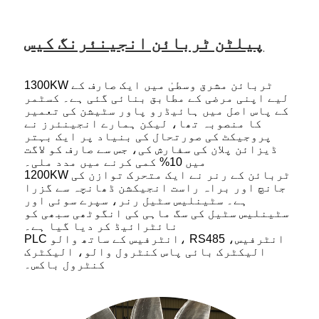
پیلٹن ٹربائن انجینئرنگ کیس
1300KW ٹربائن مشرق وسطیٰ میں ایک صارف کے
لیے اپنی مرضی کے مطابق بنائی گئی ہے۔ کسٹمر
کے پاس اصل میں ہائیڈرو پاور سٹیشن کی تعمیر
کا منصوبہ تھا، لیکن ہمارے انجینئرز نے
پروجیکٹ کی صورتحال کی بنیاد پر ایک بہتر
ڈیزائن پلان کی سفارش کی، جس سے صارف کو لاگت
میں 10% کمی کرنے میں مدد ملی۔
1200KW ٹربائن کے رنر نے ایک متحرک توازن کی
جانچ اور براہ راست انجیکشن ڈھانچہ سے گزرا
ہے۔ سٹینلیس سٹیل رنر، سپرے سوئی اور
سٹینلیس سٹیل کی سگ ماہی کی انگوٹھی سبھی کو
نائٹرائیڈ کر دیا گیا ہے۔
PLC انٹرفیس کے ساتھ والو، RS485 انٹرفیس،
الیکٹرک بائی پاس کنٹرول والو، الیکٹرک
کنٹرول باکس۔