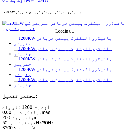
1200KW ہائیڈرو الیکٹرک پیلٹن ٹربائن جنریٹر
Loading...
مختصر تفصیل:
آؤٹ پٹ: 1200 کلو واٹ
بہاؤ کی شرح: 0.60m³/s
واٹر ہیڈ: 260m
فریکوئنسی: 50Hz/60Hz
وولٹیج: 6300V