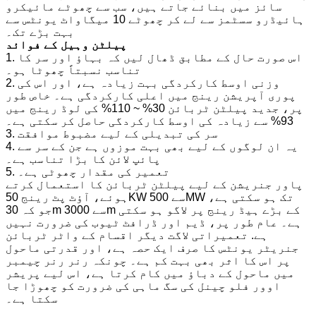
سائز میں بنائے جاتے ہیں، سب سے چھوٹے مائیکرو
ہائیڈرو سسٹمز سے لے کر چھوٹے 10 میگاواٹ یونٹس سے
بہت بڑے تک۔
پیلٹن وہیل کے فوائد
1. اس صورت حال کے مطابق ڈھال لیں کہ بہاؤ اور سر کا
تناسب نسبتاً چھوٹا ہو۔
2. وزنی اوسط کارکردگی بہت زیادہ ہے، اور اس کی
پوری آپریشن رینج میں اعلی کارکردگی ہے۔ خاص طور
پر، جدید پیلٹن ٹربائن 30% ~ 110% کی لوڈ رینج میں
93% سے زیادہ کی اوسط کارکردگی حاصل کر سکتی ہے۔
3. سر کی تبدیلی کے لیے مضبوط موافقت
4. یہ ان لوگوں کے لیے بھی بہت موزوں ہے جن کے سر سے
پائپ لائن کا بڑا تناسب ہے۔
5. تعمیر کی مقدار چھوٹی ہے۔
پاور جنریشن کے لیے پیلٹن ٹربائن کا استعمال کرتے
ہوئے، آؤٹ پٹ رینج 50KW سے 500MW تک ہو سکتی ہے،
جو کہ 30m سے 3000m کے بڑے ہیڈ رینج پر لاگو ہو سکتی
ہے۔ عام طور پر، ڈیم اور ڈرافٹ ٹیوب کی ضرورت نہیں
ہے. تعمیراتی لاگت دیگر اقسام کے واٹر ٹربائن
جنریٹر یونٹس کا صرف ایک حصہ ہے، اور قدرتی ماحول
پر اس کا اثر بھی بہت کم ہے۔ چونکہ رنر رنر چیمبر
میں ماحول کے دباؤ میں کام کرتا ہے، اس لیے پریشر
اوور فلو چینل کی سگ ماہی کی ضرورت کو چھوڑا جا
سکتا ہے۔