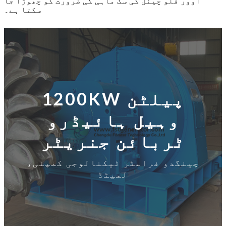
اوور فلو چینل کی سگ ماہی کی ضرورت کو چھوڑا جا
سکتا ہے۔
1200KW پیلٹن
وہیل ہائیڈرو
ٹربائن جنریٹر
چینگدو فراسٹر ٹیکنالوجی کمپنی،
لمیٹڈ