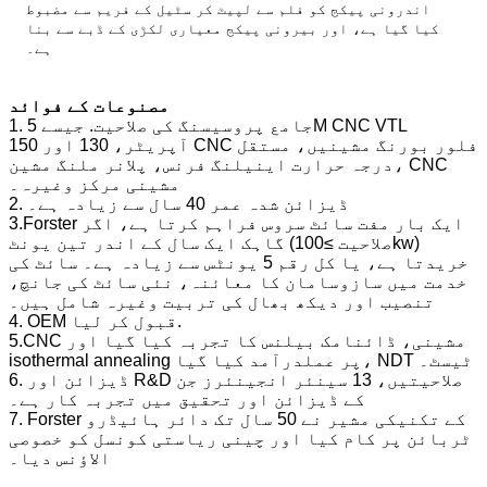
اندرونی پیکج کو فلم سے لپیٹ کر سٹیل کے فریم سے مضبوط
کیا گیا ہے، اور بیرونی پیکج معیاری لکڑی کے ڈبے سے بنا
ہے۔
مصنوعات کے فوائد
1. جامع پروسیسنگ کی صلاحیت. جیسے 5M CNC VTL
آپریٹر، 130 اور 150 CNC فلور بورنگ مشینیں، مستقل
درجہ حرارت اینیلنگ فرنس، پلانر ملنگ مشین، CNC
مشینی مرکز وغیرہ۔
2. ڈیزائن شدہ عمر 40 سال سے زیادہ ہے۔
3.Forster ایک بار مفت سائٹ سروس فراہم کرتا ہے، اگر
گاہک ایک سال کے اندر تین یونٹ (صلاحیت ≥100kw)
خریدتا ہے، یا کل رقم 5 یونٹس سے زیادہ ہے۔ سائٹ کی
خدمت میں سازوسامان کا معائنہ، نئی سائٹ کی جانچ،
تنصیب اور دیکھ بھال کی تربیت وغیرہ شامل ہیں۔
4. OEM قبول کر لیا.
5.CNC مشینی، ڈائنامک بیلنس کا تجربہ کیا گیا اور
isothermal annealing پر عملدرآمد کیا گیا، NDT ٹیسٹ۔
6. ڈیزائن اور R&D صلاحیتیں، 13 سینئر انجینئرز جن
کے ڈیزائن اور تحقیق میں تجربہ کار ہے۔
7. Forster کے تکنیکی مشیر نے 50 سال تک دائر ہائیڈرو
ٹربائن پر کام کیا اور چینی ریاستی کونسل کو خصوصی
الاؤنس دیا۔