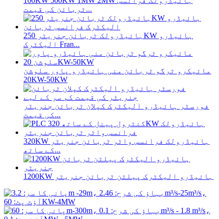
100KW 500KW 1MW 2MW ہائیڈرولک فرانسس
ٹربائن کی قیمت...
ہائیڈرولک ٹربائن جنریٹر 250KW ہائیڈرو
الیکٹرک Fran...
مائیکرو ٹرگو ٹربائن منی ہائیڈرو پاور سلوشن
20KW-50KW
فورسٹر ہائیڈرو الیکٹرک کپلان ٹربائن جنریٹر
کی قیمت...
320KW ہائیڈرولک فرانسس واٹر ٹربائن جنریٹر
کے ساتھ...
1200KW ہائیڈرو الیکٹرک پیلٹن ٹربائن جنریٹر