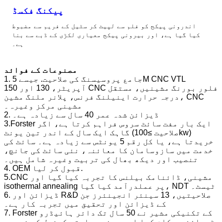
پیکنگ فکسڈ
اندرونی پیکج کو فلم سے لپیٹ کر سٹیل کے فریم سے مضبوط
کیا گیا ہے، اور بیرونی پیکج معیاری لکڑی کے ڈبے سے بنا
ہے۔
مصنوعات کے فوائد
1. جامع پروسیسنگ کی صلاحیت. جیسے 5M CNC VTL
آپریٹر، 130 اور 150 CNC فلور بورنگ مشینیں، مستقل
درجہ حرارت اینیلنگ فرنس، پلانر ملنگ مشین، CNC
مشینی مرکز وغیرہ۔
2. ڈیزائن شدہ عمر 40 سال سے زیادہ ہے۔
3.Forster ایک بار مفت سائٹ سروس فراہم کرتا ہے، اگر
گاہک ایک سال کے اندر تین یونٹ (صلاحیت ≥100kw)
خریدتا ہے، یا کل رقم 5 یونٹس سے زیادہ ہے۔ سائٹ کی
خدمت میں سازوسامان کا معائنہ، نئی سائٹ کی جانچ،
تنصیب اور دیکھ بھال کی تربیت وغیرہ شامل ہیں۔
4. OEM قبول کر لیا.
5.CNC مشینی، ڈائنامک بیلنس کا تجربہ کیا گیا اور
isothermal annealing پر عملدرآمد کیا گیا، NDT ٹیسٹ۔
6. ڈیزائن اور R&D صلاحیتیں، 13 سینئر انجینئرز جن
کے ڈیزائن اور تحقیق میں تجربہ کار ہے۔
7. Forster کے تکنیکی مشیر نے 50 سال تک دائر ہائیڈرو
ٹربائن پر کام کیا اور چینی ریاستی کونسل کو خصوصی