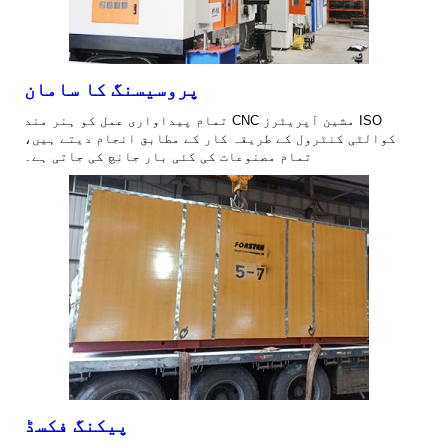
پروسیسنگ کا سامان
تمام پیداواری عمل کو ہنر مند CNC مشین آپریٹرز ISO
کوالٹی کنٹرول کے طریقہ کار کے مطابق انجام دیتے ہیں،
تمام مصنوعات کی کئی بار جانچ کی جاتی ہے۔
پیکنگ فکسڈ