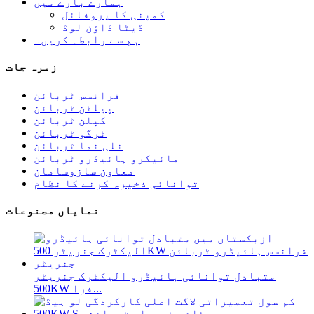
ہمارے بارے میں
کمپنی کا پروفائل
ڈیٹا ڈاؤن لوڈ
ہم سے رابطہ کریں۔
زمرہ جات
فرانسس ٹربائن
پیلٹن ٹربائن
کپلن ٹربائن
ٹرگو ٹربائن
نلی نما ٹربائن
مائیکرو ہائیڈرو ٹربائن
معاون سازوسامان
توانائی ذخیرہ کرنے کا نظام
نمایاں مصنوعات
متبادل توانائی ہائیڈرو الیکٹرک جنریٹر
500KW فرا...