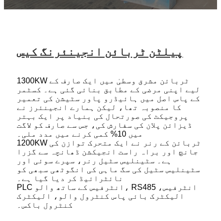
پیلٹن ٹربائن انجینئرنگ کیس
1300KW ٹربائن مشرق وسطیٰ میں ایک صارف کے
لیے اپنی مرضی کے مطابق بنائی گئی ہے۔ کسٹمر
کے پاس اصل میں ہائیڈرو پاور سٹیشن کی تعمیر
کا منصوبہ تھا، لیکن ہمارے انجینئرز نے
پروجیکٹ کی صورتحال کی بنیاد پر ایک بہتر
ڈیزائن پلان کی سفارش کی، جس سے صارف کو لاگت
میں 10% کمی کرنے میں مدد ملی۔
1200KW ٹربائن کے رنر نے ایک متحرک توازن کی
جانچ اور براہ راست انجیکشن ڈھانچہ سے گزرا
ہے۔ سٹینلیس سٹیل رنر، سپرے سوئی اور
سٹینلیس سٹیل کی سگ ماہی کی انگوٹھی سبھی کو
نائٹرائیڈ کر دیا گیا ہے۔
PLC انٹرفیس کے ساتھ والو، RS485 انٹرفیس،
الیکٹرک بائی پاس کنٹرول والو، الیکٹرک
کنٹرول باکس۔