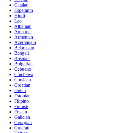
Catalan
Esperanto
Hindi
Lao
Albanian
Amharic
Armenian
Azerbaijani
Belarusian
Bengali
Bosnian
Bulgarian
Cebuano
Chichewa
Corsican
Croatian
Dutch
Estonian
Filipino
Finnish
Frisian
Galician
Georgian
Gujarati