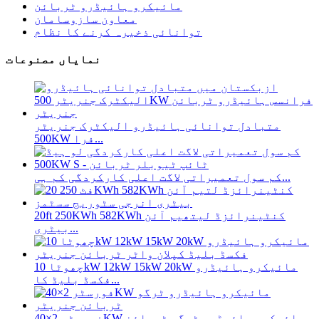
مائیکرو ہائیڈرو ٹربائن
معاون سازوسامان
توانائی ذخیرہ کرنے کا نظام
نمایاں مصنوعات
متبادل توانائی ہائیڈرو الیکٹرک جنریٹر
500KW فرا...
کم سول تعمیراتی لاگت اعلی کارکردگی کم ہی...
20ft 250KWh 582KWh کنٹینرائزڈ لیتھیم آئن
بیٹری...
چھوٹا 10kW 12kW 15kW 20kW مائیکرو ہائیڈرو
فکسڈ بلیڈ کا...
فورسٹر 2×40KW مائیکرو ہائیڈرو ٹرگو ٹربائن