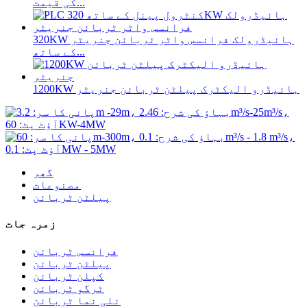
کی قیمت...
320KW ہائیڈرولک فرانسس واٹر ٹربائن جنریٹر
کے ساتھ...
1200KW ہائیڈرو الیکٹرک پیلٹن ٹربائن جنریٹر
گھر
مصنوعات
پیلٹن ٹربائن
زمرہ جات
فرانسس ٹربائن
پیلٹن ٹربائن
کپلن ٹربائن
ٹرگو ٹربائن
نلی نما ٹربائن