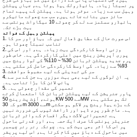
پر نسبتاً زیادہ ہائیڈرولک ہیڈ ہوتا ہے، جہاں پیلٹن
وہیل سب سے زیادہ موثر ہوتا ہے۔ پیلٹن کے پہیے تمام
سائز میں بنائے جاتے ہیں، سب سے چھوٹے مائیکرو
ہائیڈرو سسٹمز سے لے کر چھوٹے 10 میگاواٹ یونٹس سے
بہت بڑے تک۔
پیلٹن وہیل کے فوائد
1. اس صورت حال کے مطابق ڈھال لیں کہ بہاؤ اور سر کا
تناسب نسبتاً چھوٹا ہو۔
2. وزنی اوسط کارکردگی بہت زیادہ ہے، اور اس کی
پوری آپریشن رینج میں اعلی کارکردگی ہے۔ خاص طور
پر، جدید پیلٹن ٹربائن 30% ~ 110% کی لوڈ رینج میں
93% سے زیادہ کی اوسط کارکردگی حاصل کر سکتی ہے۔
3. سر کی تبدیلی کے لیے مضبوط موافقت
4. یہ ان لوگوں کے لیے بھی بہت موزوں ہے جن کے سر سے
پائپ لائن کا بڑا تناسب ہے۔
5. تعمیر کی مقدار چھوٹی ہے۔
پاور جنریشن کے لیے پیلٹن ٹربائن کا استعمال کرتے
ہوئے، آؤٹ پٹ رینج 50KW سے 500MW تک ہو سکتی ہے،
جو کہ 30m سے 3000m کے بڑے ہیڈ رینج پر لاگو ہو سکتی
ہے۔ عام طور پر، ڈیم اور ڈرافٹ ٹیوب کی ضرورت نہیں
ہے. تعمیراتی لاگت دیگر اقسام کے واٹر ٹربائن
جنریٹر یونٹس کا صرف ایک حصہ ہے، اور قدرتی ماحول
پر اس کا اثر بھی بہت کم ہے۔ چونکہ رنر رنر چیمبر
میں ماحول کے دباؤ میں کام کرتا ہے، اس لیے پریشر