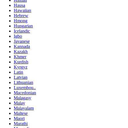
Haitian
Hausa
Hawaiian
Hebrew
Hmong
Hungarian
Icelandic
Igbo
Javanese
Kannada
Kazakh
Khmer
Kurdish
Kyrgyz
Latin
Latvian
Lithuanian
Luxembou..
Macedonian
Malagasy
Malay
Malayalam
Maltese
Maori
Marathi