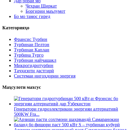
Дар бораи мо
Чеҳраи Ширкат
Боргирии маълумот
Бо мо тамос гиред
Категорияҳо
Франсис Турбин
Турбинаи Пелтон
Турбинаи Каплан
Турбина Турго
Турбинаи найчашакл
Микрогидротурбин
Таҷҳизоти дастгирӣ
Системаи нигоҳдории энергия
Маҳсулоти махсус
Генератори гидроэлектрикии энергияи алтернативӣ
500KW Fra...
Арзиши сохтмони шаҳрвандӣ паст Самаранокии баланд