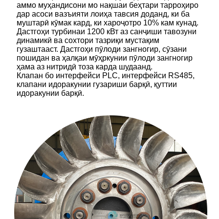
аммо муҳандисони мо нақшаи беҳтари тарроҳиро
дар асоси вазъияти лоиҳа тавсия доданд, ки ба
муштарӣ кӯмак кард, ки хароҷотро 10% кам кунад.
Дастгоҳи турбинаи 1200 кВт аз санҷиши тавозуни
динамикӣ ва сохтори тазриқи мустақим
гузаштааст. Дастгоҳи пӯлоди зангногир, сӯзани
пошидан ва ҳалқаи мӯҳркунии пӯлоди зангногир
ҳама аз нитридӣ тоза карда шудаанд.
Клапан бо интерфейси PLC, интерфейси RS485,
клапани идоракунии гузариши барқӣ, қуттии
идоракунии барқӣ.