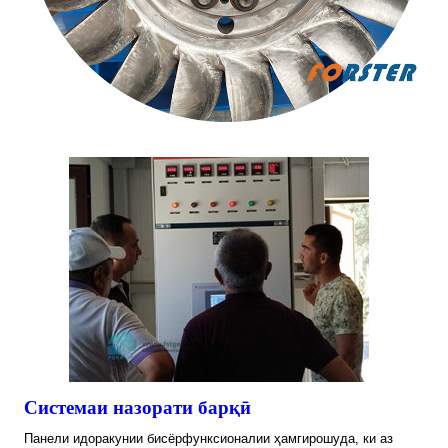
Системаи назорати барқӣ
Панели идоракунии бисёрфунксионалии ҳамгирошуда, ки аз