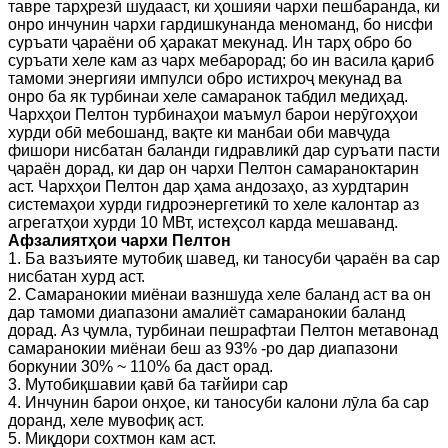
тавре тарҳрезӣ шудааст, ки ҳошияи чархи пешбаранда, ки
онро инчунин чархи гардишкунанда меноманд, бо нисфи
суръати ҷараёни об ҳаракат мекунад. Ин тарҳ обро бо
суръати хеле кам аз чарх мебарорад; бо ин васила қариб
тамоми энергияи импулси обро истихроҷ мекунад ва
онро ба як турбинаи хеле самаранок табдил медиҳад.
Чархҳои Пелтон турбинаҳои маъмул барои нерӯгоҳҳои
хурди обӣ мебошанд, вақте ки манбаи оби мавҷуда
фишори нисбатан баланди гидравликӣ дар суръати пасти
ҷараён дорад, ки дар он чархи Пелтон самараноктарин
аст. Чархҳои Пелтон дар ҳама андозаҳо, аз хурдтарин
системаҳои хурди гидроэнергетикӣ то хеле калонтар аз
агрегатҳои хурди 10 МВт, истеҳсол карда мешаванд.
Афзалиятҳои чархи Пелтон
1. Ба вазъияте мутобиқ шавед, ки таносуби ҷараён ва сар
нисбатан хурд аст.
2. Самаранокии миёнаи вазншуда хеле баланд аст ва он
дар тамоми диапазони амалиёт самаранокии баланд
дорад. Аз ҷумла, турбинаи пешрафтаи Пелтон метавонад
самаранокии миёнаи беш аз 93% -ро дар диапазони
боркунии 30% ~ 110% ба даст орад.
3. Мутобиқшавии қавӣ ба тағйири сар
4. Инчунин барои онҳое, ки таносуби калони лӯла ба сар
доранд, хеле мувофиқ аст.
5. Миқдори сохтмон кам аст.