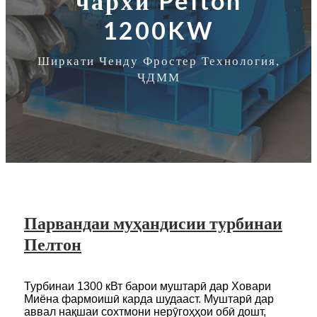
чархи Pelton
1200KW
Ширкати Ченду Фростер Технология,
ҶДММ
Парвандаи муҳандисии турбинаи
Пелтон
Турбинаи 1300 кВт барои муштарӣ дар Ховари
Миёна фармоишӣ карда шудааст. Муштарӣ дар
аввал нақшаи сохтмони нерӯгоҳҳои обӣ дошт,