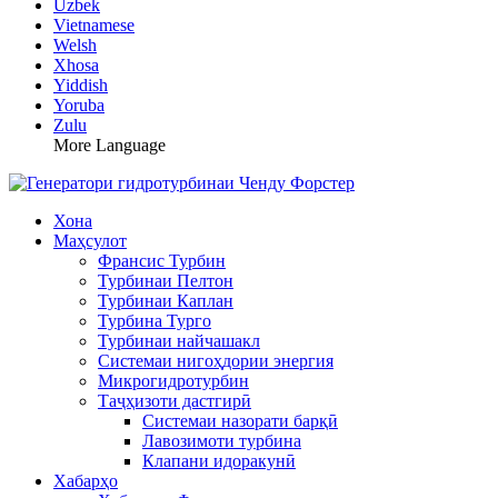
Uzbek
Vietnamese
Welsh
Xhosa
Yiddish
Yoruba
Zulu
More Language
Хона
Маҳсулот
Франсис Турбин
Турбинаи Пелтон
Турбинаи Каплан
Турбина Турго
Турбинаи найчашакл
Системаи нигоҳдории энергия
Микрогидротурбин
Таҷҳизоти дастгирӣ
Системаи назорати барқӣ
Лавозимоти турбина
Клапани идоракунӣ
Хабарҳо