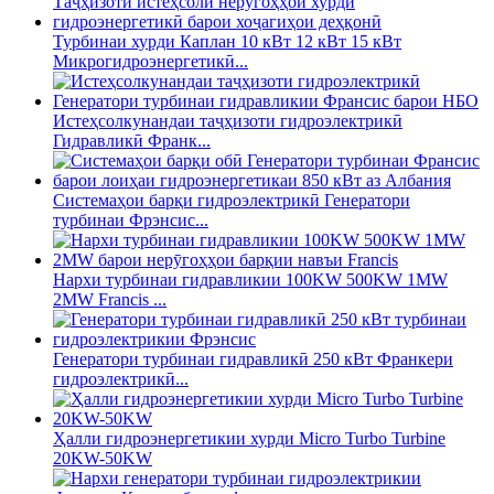
Турбинаи хурди Каплан 10 кВт 12 кВт 15 кВт
Микрогидроэнергетикӣ...
Истеҳсолкунандаи таҷҳизоти гидроэлектрикӣ
Гидравликӣ Франк...
Системаҳои барқи гидроэлектрикӣ Генератори
турбинаи Фрэнсис...
Нархи турбинаи гидравликии 100KW 500KW 1MW
2MW Francis ...
Генератори турбинаи гидравликӣ 250 кВт Франкери
гидроэлектрикӣ...
Ҳалли гидроэнергетикии хурди Micro Turbo Turbine
20KW-50KW