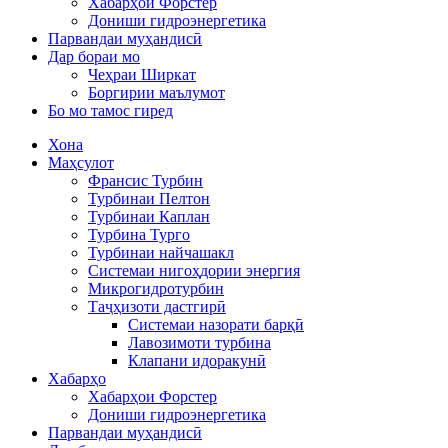
Хабарҳои Форстер
Дониши гидроэнергетика
Парвандаи муҳандисӣ
Дар бораи мо
Чеҳраи Ширкат
Боргирии маълумот
Бо мо тамос гиред
Хона
Маҳсулот
Франсис Турбин
Турбинаи Пелтон
Турбинаи Каплан
Турбина Турго
Турбинаи найчашакл
Системаи нигоҳдории энергия
Микрогидротурбин
Таҷҳизоти дастгирӣ
Системаи назорати барқӣ
Лавозимоти турбина
Клапани идоракунӣ
Хабарҳо
Хабарҳои Форстер
Дониши гидроэнергетика
Парвандаи муҳандисӣ