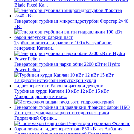
Blade Fixed Ka...
Генератори турбинаи микрогидротурбои Форстер 2×40
кВт
Турбинаи винти гидравликӣ 100 кВт турбинаи
генералии Каплан...
Генератори турбинаи чархи обии 2200 кВт-и Hydro
Power Pelton
Турбинаи хурди Каплан 10 кВт 12 кВт 15 кВт
Микрогидроэнергетикӣ...
Истеҳсолкунандаи таҷҳизоти гидроэлектрикӣ
Гидравликӣ Франк...