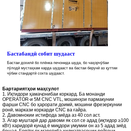
Бастабандӣ собит шудааст
Бастаи дохилӣ бо плёнка печонида шуда, бо чаҳорчӯбаи
пӯлодӣ мустаҳкам карда шудааст ва бастаи берунӣ аз қуттии
чӯбии стандартӣ сохта шудааст.
Бартариятҳои маҳсулот
1. Иқтидори ҳамаҷонибаи коркард. Ба монанди
OPERATOR-и 5M CNC VTL, мошинҳои пармакунии
фарши CNC бо ҳарорати доимӣ, мошини фрезеркунии
ронӣ, маркази коркарди CNC ва ғайра.
2. Давомнокии истифода зиёда аз 40 сол аст.
3. Агар муштарӣ дар давоми як сол се адад (иқтидор ≥100
кВт) харидорӣ кунад ё миқдори умумии он аз 5 адад зиёд
бошад, Forster як маротиба хидматрасонии ройгони