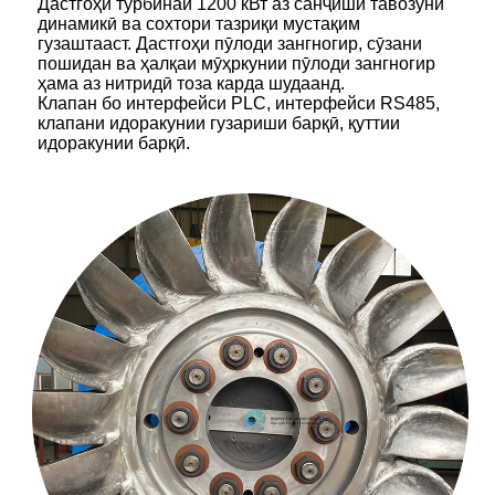
Дастгоҳи турбинаи 1200 кВт аз санҷиши тавозуни
динамикӣ ва сохтори тазриқи мустақим
гузаштааст. Дастгоҳи пӯлоди зангногир, сӯзани
пошидан ва ҳалқаи мӯҳркунии пӯлоди зангногир
ҳама аз нитридӣ тоза карда шудаанд.
Клапан бо интерфейси PLC, интерфейси RS485,
клапани идоракунии гузариши барқӣ, қуттии
идоракунии барқӣ.