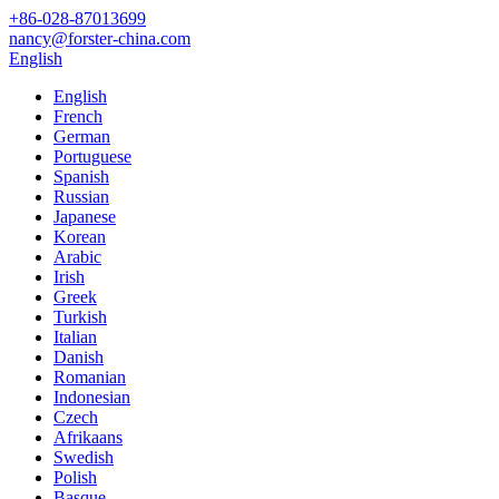
+86-028-87013699
nancy@forster-china.com
English
English
French
German
Portuguese
Spanish
Russian
Japanese
Korean
Arabic
Irish
Greek
Turkish
Italian
Danish
Romanian
Indonesian
Czech
Afrikaans
Swedish
Polish
Basque