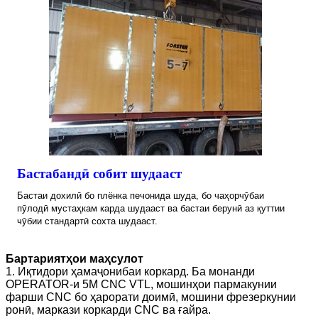
Бастабандӣ собит шудааст
Бастаи дохилӣ бо плёнка печонида шуда, бо чаҳорчӯбаи
пӯлодӣ мустаҳкам карда шудааст ва бастаи берунӣ аз қуттии
чӯбии стандартӣ сохта шудааст.
Бартариятҳои маҳсулот
1. Иқтидори ҳамаҷонибаи коркард. Ба монанди
OPERATOR-и 5M CNC VTL, мошинҳои пармакунии
фарши CNC бо ҳарорати доимӣ, мошини фрезеркунии
ронӣ, маркази коркарди CNC ва ғайра.