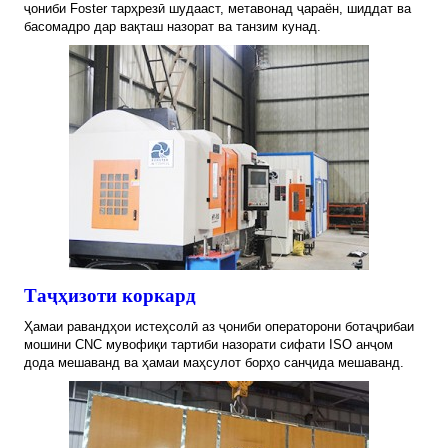
ҷониби Foster тарҳрезӣ шудааст, метавонад ҷараён, шиддат ва
басомадро дар вақташ назорат ва танзим кунад.
Таҷҳизоти коркард
Ҳамаи равандҳои истеҳсолӣ аз ҷониби операторони ботаҷрибаи
мошини CNC мувофиқи тартиби назорати сифати ISO анҷом
дода мешаванд ва ҳамаи маҳсулот борҳо санҷида мешаванд.