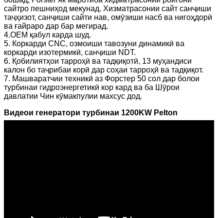
сайтро пешниҳод мекунад. Хизматрасонии сайт санҷиши
таҷҳизот, санҷиши сайти нав, омӯзиши насб ва нигоҳдорӣ
ва ғайраро дар бар мегирад.
4.OEM қабул карда шуд.
5. Коркарди CNC, озмоиши тавозуни динамикӣ ва
коркарди изотермикӣ, санҷиши NDT.
6. Қобилиятҳои тарроҳӣ ва тадқиқотӣ, 13 муҳандиси
калон бо таҷрибаи корӣ дар соҳаи тарроҳӣ ва тадқиқот.
7. Машваратчии техникӣ аз Форстер 50 сол дар болои
турбинаи гидроэнергетикӣ кор кард ва ба Шӯрои
давлатии Чин кӯмакпулии махсус дод.
Видеои генератори турбинаи 1200KW Pelton