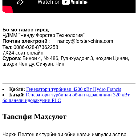
Бо мо тамос гиред
ҶДММ "Ченду Форстер Технология"
Почтаи электронӣ
： nancy@forster-china.com
Тел
: 0086-028-87362258
7X24 соат онлайн
Суроға
: Бинои 4, № 486, Гуанхуадонг 3, ноҳияи Цинян,
шаҳри Ченгду, Сичуан, Чин
Қаблӣ:
Генератори турбинаи 4200 кВт Hydro Francis
Баъдӣ:
Генератори турбинаи обии гидравликии 320 кВт
бо панели идоракунии PLC
Тавсифи Маҳсулот
Чархи Пелтон як турбинаи обии навъи импулсӣ аст ва