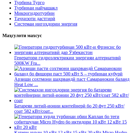
Турбина Турго
Турбинаи найчашакл
Микрогидротурбин
Таҷҳизоти дастгирӣ
Системаи нигоҳдории энергия
Маҳсулоти махсус
Генератори гидроэлектрикии энергияи алтернативӣ
500KW Fra...
Арзиши сохтмони шаҳрвандӣ паст Самаранокии баланд
Heat Low ...
Батареяи литий-ионии контейнерӣ бо 20 фут 250 кВт/
соат 582 кВт/соат...
Катери хурди 10 кВт 12 кВт 15 кВт 20 кВт Micro Hydro