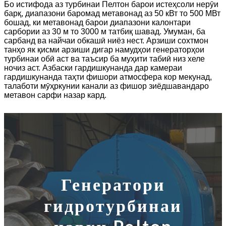
Бо истифода аз турбинаи Пелтон барои истеҳсоли нерӯи
барқ, диапазони баромад метавонад аз 50 кВт то 500 МВт
бошад, ки метавонад барои диапазони калонтари
сарбории аз 30 м то 3000 м татбиқ шавад. Умуман, ба
сарбанд ва найчаи обкашӣ ниёз нест. Арзиши сохтмон
танҳо як қисми арзиши дигар намудҳои генераторҳои
турбинаи обӣ аст ва таъсир ба муҳити табиӣ низ хеле
ночиз аст. Азбаски гардишкунанда дар камераи
гардишкунанда таҳти фишори атмосфера кор мекунад,
талаботи мӯҳркунии канали аз фишор зиёдшавандаро
метавон сарфи назар кард.
Генератори
гидротурбинаи