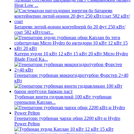
Heat Low ...
Батареяи литий-ионии контейнерӣ бо 20 фут 250 кВт/
соат 582 кВт/соат...
Катери хурди 10 кВт 12 кВт 15 кВт 20 кВт Micro Hydro
Blade Fixed Ka...
Генератори турбинаи микрогидротурбои Форстер 2×40
кВт
Турбинаи винти гидравликӣ 100 кВт турбинаи
генералии Каплан...
Генератори турбинаи чархи обии 2200 кВт-и Hydro
Power Pelton