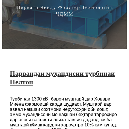
Ширкати Ченду Фростер Технология,
ҶДММ
Парвандаи муҳандисии турбинаи
Пелтон
Турбинаи 1300 кВт барои муштарӣ дар Ховари
Миёна фармоишӣ карда шудааст. Муштарӣ дар
аввал нақшаи сохтмони нерӯгоҳҳои обӣ дошт,
аммо муҳандисони мо нақшаи беҳтари тарроҳиро
дар асоси вазъияти лоиҳа тавсия доданд, ки ба
муштарӣ кӯмак кард, ки хароҷотро 10% кам кунад.