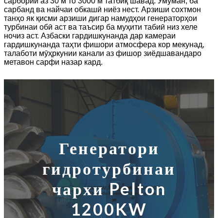
сарбории аз 30 м то 3000 м татбиқ шавад. Умуман, ба
сарбанд ва найчаи обкашӣ ниёз нест. Арзиши сохтмон
танҳо як қисми арзиши дигар намудҳои генераторҳои
турбинаи обӣ аст ва таъсир ба муҳити табиӣ низ хеле
ночиз аст. Азбаски гардишкунанда дар камераи
гардишкунанда таҳти фишори атмосфера кор мекунад,
талаботи мӯҳркунии канали аз фишор зиёдшавандаро
метавон сарфи назар кард.
Генератори
гидротурбинаи
чархи Pelton
1200KW