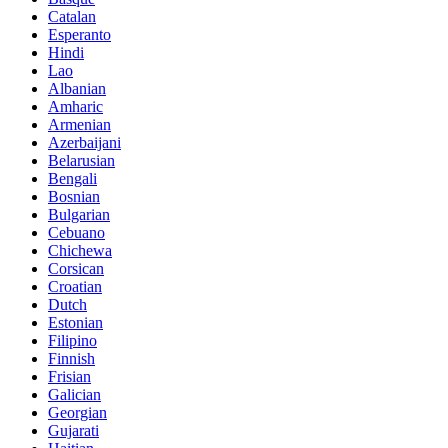
Catalan
Esperanto
Hindi
Lao
Albanian
Amharic
Armenian
Azerbaijani
Belarusian
Bengali
Bosnian
Bulgarian
Cebuano
Chichewa
Corsican
Croatian
Dutch
Estonian
Filipino
Finnish
Frisian
Galician
Georgian
Gujarati