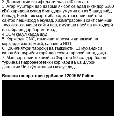
2. Давомнокии истифода зиёда аз 40 сол аст.
3. Агар муштарӣ дар давоми як сол се адад (иқтидор ≥100
кВт) харидорӣ кунад ё миқдори умумии он аз 5 адад зиёд
бошад, Forster як маротиба хидматрасонии ройгони
сайтро пешниҳод мекунад. Хизматрасонии сайт санҷиши
таҷҳизот, санҷиши сайти нав, омӯзиши насб ва нигоҳдорӣ
ва ғайраро дар бар мегирад.
4.OEM қабул карда шуд.
5. Коркарди CNC, озмоиши тавозуни динамикӣ ва
коркарди изотермикӣ, санҷиши NDT.
6. Қобилиятҳои тарроҳӣ ва тадқиқотӣ, 13 муҳандиси
калон бо таҷрибаи корӣ дар соҳаи тарроҳӣ ва тадқиқот.
7. Машваратчии техникӣ аз Форстер 50 сол дар болои
турбинаи гидроэнергетикӣ кор кард ва ба Шӯрои
давлатии Чин кӯмакпулии махсус дод.
Видеои генератори турбинаи 1200KW Pelton