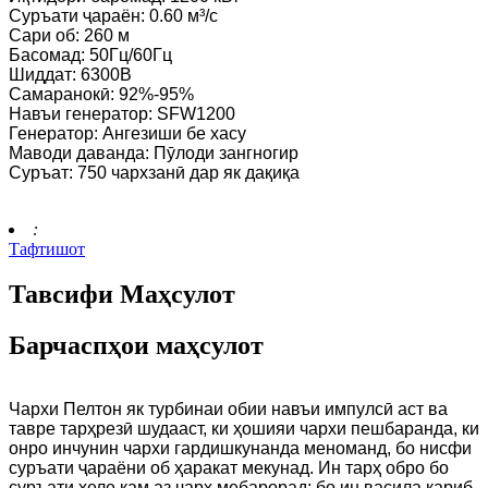
Суръати ҷараён: 0.60 м³/с
Сари об: 260 м
Басомад: 50Гц/60Гц
Шиддат: 6300В
Самаранокӣ: 92%-95%
Навъи генератор: SFW1200
Генератор: Ангезиши бе хасу
Маводи даванда: Пӯлоди зангногир
Суръат: 750 чархзанӣ дар як дақиқа
:
Тафтишот
Тавсифи Маҳсулот
Барчаспҳои маҳсулот
Чархи Пелтон як турбинаи обии навъи импулсӣ аст ва
тавре тарҳрезӣ шудааст, ки ҳошияи чархи пешбаранда, ки
онро инчунин чархи гардишкунанда меноманд, бо нисфи
суръати ҷараёни об ҳаракат мекунад. Ин тарҳ обро бо
суръати хеле кам аз чарх мебарорад; бо ин васила қариб