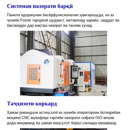
Системаи назорати барқӣ
Панели идоракунии бисёрфунксионалии ҳамгирошуда, ки аз
ҷониби Foster тарҳрезӣ шудааст, метавонад ҷараён, шиддат ва
басомадро дар вақташ назорат ва танзим кунад.
Таҷҳизоти коркард
Ҳамаи равандҳои истеҳсолӣ аз ҷониби операторони ботаҷрибаи
мошини CNC мувофиқи тартиби назорати сифати ISO анҷом
дода мешаванд ва ҳамаи маҳсулот борҳо санҷида мешаванд.