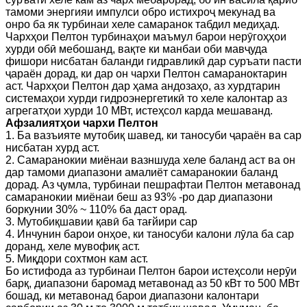
тамоми энергияи импулси обро истихроҷ мекунад ва
онро ба як турбинаи хеле самаранок табдил медиҳад.
Чархҳои Пелтон турбинаҳои маъмул барои нерӯгоҳҳои
хурди обӣ мебошанд, вақте ки манбаи оби мавҷуда
фишори нисбатан баланди гидравликӣ дар суръати пасти
ҷараён дорад, ки дар он чархи Пелтон самараноктарин
аст. Чархҳои Пелтон дар ҳама андозаҳо, аз хурдтарин
системаҳои хурди гидроэнергетикӣ то хеле калонтар аз
агрегатҳои хурди 10 МВт, истеҳсол карда мешаванд.
Афзалиятҳои чархи Пелтон
1. Ба вазъияте мутобиқ шавед, ки таносуби ҷараён ва сар
нисбатан хурд аст.
2. Самаранокии миёнаи вазншуда хеле баланд аст ва он
дар тамоми диапазони амалиёт самаранокии баланд
дорад. Аз ҷумла, турбинаи пешрафтаи Пелтон метавонад
самаранокии миёнаи беш аз 93% -ро дар диапазони
боркунии 30% ~ 110% ба даст орад.
3. Мутобиқшавии қавӣ ба тағйири сар
4. Инчунин барои онҳое, ки таносуби калони лӯла ба сар
доранд, хеле мувофиқ аст.
5. Миқдори сохтмон кам аст.
Бо истифода аз турбинаи Пелтон барои истеҳсоли нерӯи
барқ, диапазони баромад метавонад аз 50 кВт то 500 МВт
бошад, ки метавонад барои диапазони калонтари