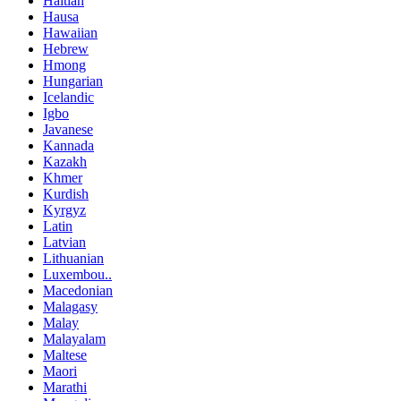
Haitian
Hausa
Hawaiian
Hebrew
Hmong
Hungarian
Icelandic
Igbo
Javanese
Kannada
Kazakh
Khmer
Kurdish
Kyrgyz
Latin
Latvian
Lithuanian
Luxembou..
Macedonian
Malagasy
Malay
Malayalam
Maltese
Maori
Marathi