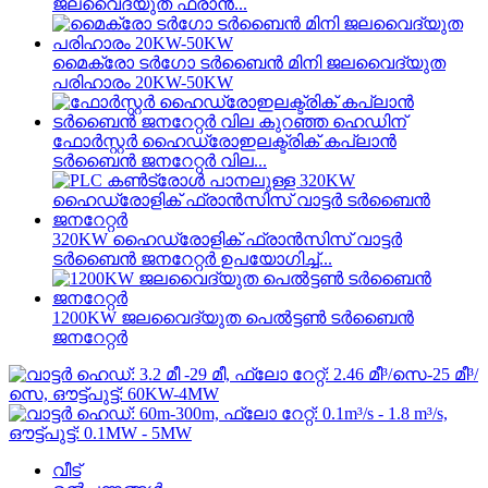
ജലവൈദ്യുത ഫ്രാൻ...
മൈക്രോ ടർഗോ ടർബൈൻ മിനി ജലവൈദ്യുത
പരിഹാരം 20KW-50KW
ഫോർസ്റ്റർ ഹൈഡ്രോഇലക്ട്രിക് കപ്ലാൻ
ടർബൈൻ ജനറേറ്റർ വില...
320KW ഹൈഡ്രോളിക് ഫ്രാൻസിസ് വാട്ടർ
ടർബൈൻ ജനറേറ്റർ ഉപയോഗിച്ച്...
1200KW ജലവൈദ്യുത പെൽട്ടൺ ടർബൈൻ
ജനറേറ്റർ
വീട്