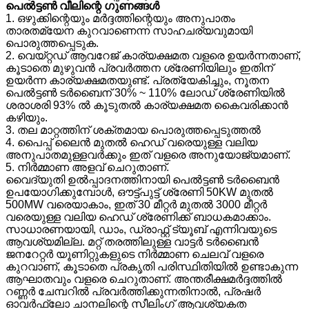
പെൽട്ടൺ വീലിന്റെ ഗുണങ്ങൾ
1. ഒഴുക്കിന്റെയും മർദ്ദത്തിന്റെയും അനുപാതം
താരതമ്യേന കുറവാണെന്ന സാഹചര്യവുമായി
പൊരുത്തപ്പെടുക.
2. വെയ്റ്റഡ് ആവറേജ് കാര്യക്ഷമത വളരെ ഉയർന്നതാണ്,
കൂടാതെ മുഴുവൻ പ്രവർത്തന ശ്രേണിയിലും ഇതിന്
ഉയർന്ന കാര്യക്ഷമതയുണ്ട്. പ്രത്യേകിച്ചും, നൂതന
പെൽട്ടൺ ടർബൈന് 30% ~ 110% ലോഡ് ശ്രേണിയിൽ
ശരാശരി 93% ൽ കൂടുതൽ കാര്യക്ഷമത കൈവരിക്കാൻ
കഴിയും.
3. തല മാറ്റത്തിന് ശക്തമായ പൊരുത്തപ്പെടുത്തൽ
4. പൈപ്പ് ലൈൻ മുതൽ ഹെഡ് വരെയുള്ള വലിയ
അനുപാതമുള്ളവർക്കും ഇത് വളരെ അനുയോജ്യമാണ്.
5. നിർമ്മാണ അളവ് ചെറുതാണ്.
വൈദ്യുതി ഉൽപ്പാദനത്തിനായി പെൽട്ടൺ ടർബൈൻ
ഉപയോഗിക്കുമ്പോൾ, ഔട്ട്‌പുട്ട് ശ്രേണി 50KW മുതൽ
500MW വരെയാകാം, ഇത് 30 മീറ്റർ മുതൽ 3000 മീറ്റർ
വരെയുള്ള വലിയ ഹെഡ് ശ്രേണിക്ക് ബാധകമാക്കാം.
സാധാരണയായി, ഡാം, ഡ്രാഫ്റ്റ് ട്യൂബ് എന്നിവയുടെ
ആവശ്യമില്ല. മറ്റ് തരത്തിലുള്ള വാട്ടർ ടർബൈൻ
ജനറേറ്റർ യൂണിറ്റുകളുടെ നിർമ്മാണ ചെലവ് വളരെ
കുറവാണ്, കൂടാതെ പ്രകൃതി പരിസ്ഥിതിയിൽ ഉണ്ടാകുന്ന
ആഘാതവും വളരെ ചെറുതാണ്. അന്തരീക്ഷമർദ്ദത്തിൽ
റണ്ണർ ചേമ്പറിൽ പ്രവർത്തിക്കുന്നതിനാൽ, പ്രഷർ
ഓവർഫ്ലോ ചാനലിന്റെ സീലിംഗ് ആവശ്യകത