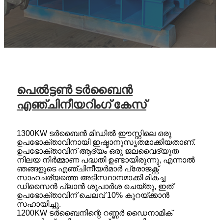
പെൽട്ടൺ ടർബൈൻ
എഞ്ചിനീയറിംഗ് കേസ്
1300KW ടർബൈൻ മിഡിൽ ഈസ്റ്റിലെ ഒരു
ഉപഭോക്താവിനായി ഇഷ്ടാനുസൃതമാക്കിയതാണ്.
ഉപഭോക്താവിന് ആദ്യം ഒരു ജലവൈദ്യുത
നിലയ നിർമ്മാണ പദ്ധതി ഉണ്ടായിരുന്നു, എന്നാൽ
ഞങ്ങളുടെ എഞ്ചിനീയർമാർ പ്രോജക്റ്റ്
സാഹചര്യത്തെ അടിസ്ഥാനമാക്കി മികച്ച
ഡിസൈൻ പ്ലാൻ ശുപാർശ ചെയ്തു, ഇത്
ഉപഭോക്താവിന് ചെലവ് 10% കുറയ്ക്കാൻ
സഹായിച്ചു.
1200KW ടർബൈനിന്റെ റണ്ണർ ഡൈനാമിക്