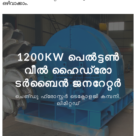
ഒഴിവാക്കാം.
1200KW പെൽട്ടൺ
വീൽ ഹൈഡ്രോ
ടർബൈൻ ജനറേറ്റർ
ചെങ്ഡു ഫ്രോസ്റ്റർ ടെക്നോളജി കമ്പനി,
ലിമിറ്റഡ്