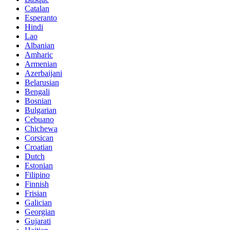
Catalan
Esperanto
Hindi
Lao
Albanian
Amharic
Armenian
Azerbaijani
Belarusian
Bengali
Bosnian
Bulgarian
Cebuano
Chichewa
Corsican
Croatian
Dutch
Estonian
Filipino
Finnish
Frisian
Galician
Georgian
Gujarati