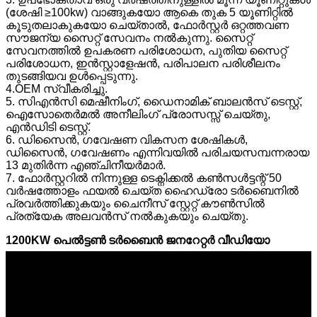
(ശേഷി ≥100kw) വാങ്ങുകയോ ആകെ തുക 5 യൂണിറ്റിൽ
കൂടുതലാകുകയോ ചെയ്താൽ, ഫോർസ്റ്റർ ഒറ്റത്തവണ
സൗജന്യ സൈറ്റ് സേവനം നൽകുന്നു. സൈറ്റ്
സേവനത്തിൽ ഉപകരണ പരിശോധന, പുതിയ സൈറ്റ്
പരിശോധന, ഇൻസ്റ്റാളേഷൻ, പരിപാലന പരിശീലനം
തുടങ്ങിയവ ഉൾപ്പെടുന്നു.
4.OEM സ്വീകരിച്ചു.
5. സി‌എൻ‌സി മെഷീനിംഗ്, ഡൈനാമിക് ബാലൻസ് ടെസ്റ്റ്,
ഐസോതെർമൽ അനീലിംഗ് പ്രോസസ്സ് ചെയ്തു,
എൻ‌ഡി‌ടി ടെസ്റ്റ്.
6. ഡിസൈൻ, ഗവേഷണ വികസന ശേഷികൾ,
ഡിസൈൻ, ഗവേഷണം എന്നിവയിൽ പരിചയസമ്പന്നരായ
13 മുതിർന്ന എഞ്ചിനീയർമാർ.
7. ഫോർസ്റ്ററിൽ നിന്നുള്ള ടെക്നിക്കൽ കൺസൾട്ടന്റ് 50
വർഷത്തോളം ഫയൽ ചെയ്ത ഹൈഡ്രോ ടർബൈനിൽ
പ്രവർത്തിക്കുകയും ചൈനീസ് സ്റ്റേറ്റ് കൗൺസിൽ
പ്രത്യേക അലവൻസ് നൽകുകയും ചെയ്തു.
1200KW പെൽട്ടൺ ടർബൈൻ ജനറേറ്റർ വീഡിയോ