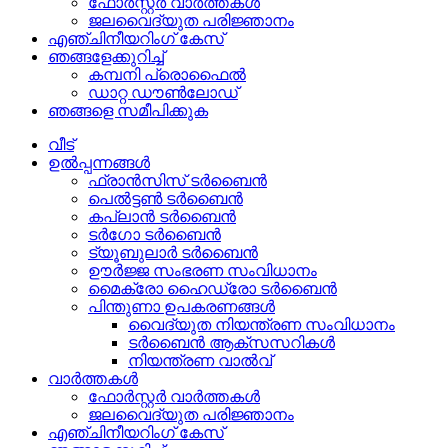
ഫോർസ്റ്റർ വാർത്തകൾ
ജലവൈദ്യുത പരിജ്ഞാനം
എഞ്ചിനീയറിംഗ് കേസ്
ഞങ്ങളേക്കുറിച്ച്
കമ്പനി പ്രൊഫൈൽ
ഡാറ്റ ഡൗൺലോഡ്
ഞങ്ങളെ സമീപിക്കുക
വീട്
ഉൽപ്പന്നങ്ങൾ
ഫ്രാൻസിസ് ടർബൈൻ
പെൽട്ടൺ ടർബൈൻ
കപ്ലാൻ ടർബൈൻ
ടർഗോ ടർബൈൻ
ട്യൂബുലാർ ടർബൈൻ
ഊർജ്ജ സംഭരണ ​​സംവിധാനം
മൈക്രോ ഹൈഡ്രോ ടർബൈൻ
പിന്തുണാ ഉപകരണങ്ങൾ
വൈദ്യുത നിയന്ത്രണ സംവിധാനം
ടർബൈൻ ആക്‌സസറികൾ
നിയന്ത്രണ വാൽവ്
വാർത്തകൾ
ഫോർസ്റ്റർ വാർത്തകൾ
ജലവൈദ്യുത പരിജ്ഞാനം
എഞ്ചിനീയറിംഗ് കേസ്