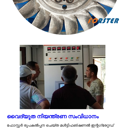
വൈദ്യുത നിയന്ത്രണ സംവിധാനം
ഫോസ്റ്റർ രൂപകൽപ്പന ചെയ്ത മൾട്ടിഫങ്ഷണൽ ഇന്റഗ്രേറ്റഡ്