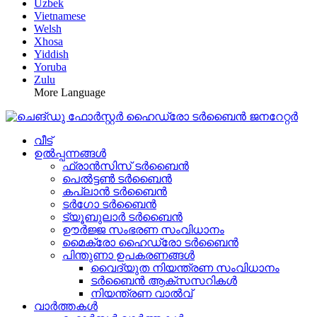
Uzbek
Vietnamese
Welsh
Xhosa
Yiddish
Yoruba
Zulu
More Language
വീട്
ഉൽപ്പന്നങ്ങൾ
ഫ്രാൻസിസ് ടർബൈൻ
പെൽട്ടൺ ടർബൈൻ
കപ്ലാൻ ടർബൈൻ
ടർഗോ ടർബൈൻ
ട്യൂബുലാർ ടർബൈൻ
ഊർജ്ജ സംഭരണ ​​സംവിധാനം
മൈക്രോ ഹൈഡ്രോ ടർബൈൻ
പിന്തുണാ ഉപകരണങ്ങൾ
വൈദ്യുത നിയന്ത്രണ സംവിധാനം
ടർബൈൻ ആക്‌സസറികൾ
നിയന്ത്രണ വാൽവ്
വാർത്തകൾ