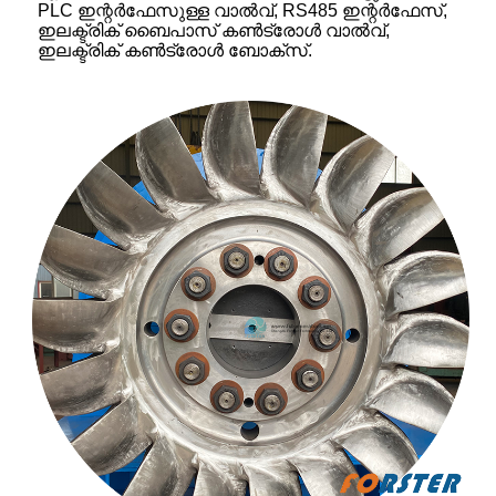
PLC ഇന്റർഫേസുള്ള വാൽവ്, RS485 ഇന്റർഫേസ്,
ഇലക്ട്രിക് ബൈപാസ് കൺട്രോൾ വാൽവ്,
ഇലക്ട്രിക് കൺട്രോൾ ബോക്സ്.