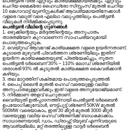
പെൽട്ടൺ വീൽ ഏറ്റവും കാര്യക്ഷമമായിരിക്കും. ഏറ്റവും
ചെറിയ മൈക്രോ ഹൈഡ്രോ സിസ്റ്റംസ് മുതൽ ചെറിയ
10 മെഗാവാട്ട് യൂണിറ്റുകൾക്ക് ആവശ്യമായതിനേക്കാൾ
വളരെ വലുത് വരെ എല്ലാ വലുപ്പത്തിലും പെൽട്ടൺ
വീലുകൾ നിർമ്മിക്കപ്പെടുന്നു.
പെൽട്ടൺ വീലിന്റെ ഗുണങ്ങൾ
1. ഒഴുക്കിന്റെയും മർദ്ദത്തിന്റെയും അനുപാതം
താരതമ്യേന കുറവാണെന്ന സാഹചര്യവുമായി
പൊരുത്തപ്പെടുക.
2. വെയ്റ്റഡ് ആവറേജ് കാര്യക്ഷമത വളരെ ഉയർന്നതാണ്,
കൂടാതെ മുഴുവൻ പ്രവർത്തന ശ്രേണിയിലും ഇതിന്
ഉയർന്ന കാര്യക്ഷമതയുണ്ട്. പ്രത്യേകിച്ചും, നൂതന
പെൽട്ടൺ ടർബൈന് 30% ~ 110% ലോഡ് ശ്രേണിയിൽ
ശരാശരി 93% ൽ കൂടുതൽ കാര്യക്ഷമത കൈവരിക്കാൻ
കഴിയും.
3. തല മാറ്റത്തിന് ശക്തമായ പൊരുത്തപ്പെടുത്തൽ
4. പൈപ്പ് ലൈൻ മുതൽ ഹെഡ് വരെയുള്ള വലിയ
അനുപാതമുള്ളവർക്കും ഇത് വളരെ അനുയോജ്യമാണ്.
5. നിർമ്മാണ അളവ് ചെറുതാണ്.
വൈദ്യുതി ഉൽപ്പാദനത്തിനായി പെൽട്ടൺ ടർബൈൻ
ഉപയോഗിക്കുമ്പോൾ, ഔട്ട്‌പുട്ട് ശ്രേണി 50KW മുതൽ
500MW വരെയാകാം, ഇത് 30 മീറ്റർ മുതൽ 3000 മീറ്റർ
വരെയുള്ള വലിയ ഹെഡ് ശ്രേണിക്ക് ബാധകമാക്കാം.
സാധാരണയായി, ഡാം, ഡ്രാഫ്റ്റ് ട്യൂബ് എന്നിവയുടെ
ആവശ്യമില്ല. മറ്റ് തരത്തിലുള്ള വാട്ടർ ടർബൈൻ