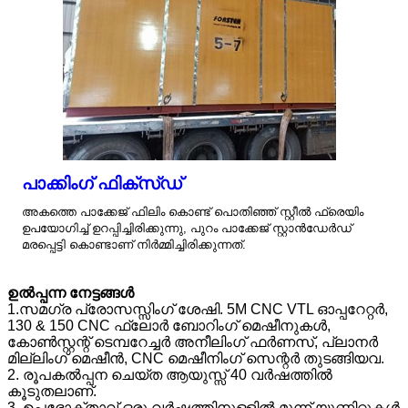
പാക്കിംഗ് ഫിക്സ്ഡ്
അകത്തെ പാക്കേജ് ഫിലിം കൊണ്ട് പൊതിഞ്ഞ് സ്റ്റീൽ ഫ്രെയിം
ഉപയോഗിച്ച് ഉറപ്പിച്ചിരിക്കുന്നു, പുറം പാക്കേജ് സ്റ്റാൻഡേർഡ്
മരപ്പെട്ടി കൊണ്ടാണ് നിർമ്മിച്ചിരിക്കുന്നത്.
ഉൽപ്പന്ന നേട്ടങ്ങൾ
1.സമഗ്ര പ്രോസസ്സിംഗ് ശേഷി. 5M CNC VTL ഓപ്പറേറ്റർ,
130 & 150 CNC ഫ്ലോർ ബോറിംഗ് മെഷീനുകൾ,
കോൺസ്റ്റന്റ് ടെമ്പറേച്ചർ അനീലിംഗ് ഫർണസ്, പ്ലാനർ
മില്ലിംഗ് മെഷീൻ, CNC മെഷീനിംഗ് സെന്റർ തുടങ്ങിയവ.
2. രൂപകൽപ്പന ചെയ്ത ആയുസ്സ് 40 വർഷത്തിൽ
കൂടുതലാണ്.
3. ഉപഭോക്താവ് ഒരു വർഷത്തിനുള്ളിൽ മൂന്ന് യൂണിറ്റുകൾ