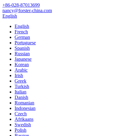
+86-028-87013699
nancy@forster-china.com
English
English
French
German
Portuguese
Spanish
Russian
Japanese
Korean
Arabic
Irish
Greek
Turkish
Italian
Danish
Romanian
Indonesian
Czech
Afrikaans
Swedish
Polish
Basque