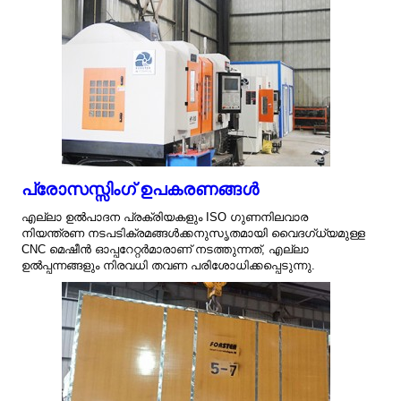
പ്രോസസ്സിംഗ് ഉപകരണങ്ങൾ
എല്ലാ ഉൽ‌പാദന പ്രക്രിയകളും ISO ഗുണനിലവാര
നിയന്ത്രണ നടപടിക്രമങ്ങൾക്കനുസൃതമായി വൈദഗ്ധ്യമുള്ള
CNC മെഷീൻ ഓപ്പറേറ്റർമാരാണ് നടത്തുന്നത്, എല്ലാ
ഉൽ‌പ്പന്നങ്ങളും നിരവധി തവണ പരിശോധിക്കപ്പെടുന്നു.