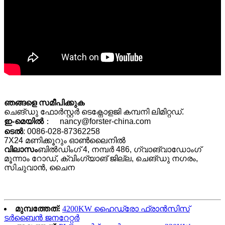
ഞങ്ങളെ സമീപിക്കുക
ചെങ്ഡു ഫോർസ്റ്റർ ടെക്നോളജി കമ്പനി ലിമിറ്റഡ്.
ഇ-മെയിൽ
： nancy@forster-china.com
ടെൽ
: 0086-028-87362258
7X24 മണിക്കൂറും ഓൺലൈനിൽ
വിലാസം
ബിൽഡിംഗ് 4, നമ്പർ 486, ഗ്വാങ്‌വാഡോംഗ്
മൂന്നാം റോഡ്, ക്വിംഗ്യാങ് ജില്ല, ചെങ്‌ഡു നഗരം,
സിചുവാൻ, ചൈന
മുമ്പത്തേത്:
4200KW ഹൈഡ്രോ ഫ്രാൻസിസ്
ടർബൈൻ ജനറേറ്റർ