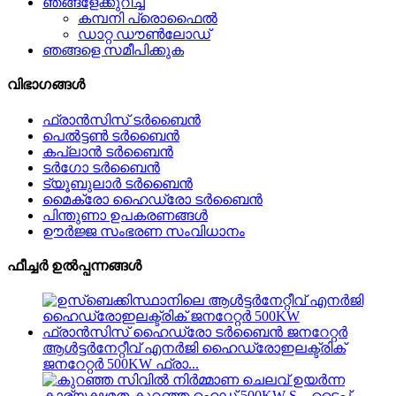
ഞങ്ങളേക്കുറിച്ച്
കമ്പനി പ്രൊഫൈൽ
ഡാറ്റ ഡൗൺലോഡ്
ഞങ്ങളെ സമീപിക്കുക
വിഭാഗങ്ങൾ
ഫ്രാൻസിസ് ടർബൈൻ
പെൽട്ടൺ ടർബൈൻ
കപ്ലാൻ ടർബൈൻ
ടർഗോ ടർബൈൻ
ട്യൂബുലാർ ടർബൈൻ
മൈക്രോ ഹൈഡ്രോ ടർബൈൻ
പിന്തുണാ ഉപകരണങ്ങൾ
ഊർജ്ജ സംഭരണ ​​സംവിധാനം
ഫീച്ചർ ഉൽപ്പന്നങ്ങൾ
ആൾട്ടർനേറ്റീവ് എനർജി ഹൈഡ്രോഇലക്ട്രിക്
ജനറേറ്റർ 500KW ഫ്രാ...