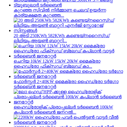
കുറഞ്ഞ സിവിൽ നിർമ്മാണ ചെലവ് ഉയർന്ന
കാര്യക്ഷമത കുറഞ്ഞ...
20 അടി 250KWh 582KWh കണ്ടെയ്നറൈസ്ഡ്
ലിഥിയം-അയൺ ബാറ്ററി...
ചെറിയ 10kW 12kW 15kW 20kW മൈക്രോ
ഹൈഡ്രോ ഫിക്സഡ് ബ്ലേഡ് കാ...
ഫോർസ്റ്റർ 2×40KW മൈക്രോ ഹൈഡ്രോ ടർഗോ
ടർബൈൻ ജനറേറ്റർ
ഹൈഡ്രോളിക് പ്രൊപ്പല്ലർ ടർബൈൻ 100kW
കപ്ലാൻ ടർബൈൻ ജനറൽ...