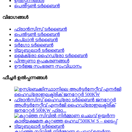
ഉൽപ്പന്നങ്ങൾ
പെൽട്ടൺ ടർബൈൻ
വിഭാഗങ്ങൾ
ഫ്രാൻസിസ് ടർബൈൻ
പെൽട്ടൺ ടർബൈൻ
കപ്ലാൻ ടർബൈൻ
ടർഗോ ടർബൈൻ
ട്യൂബുലാർ ടർബൈൻ
മൈക്രോ ഹൈഡ്രോ ടർബൈൻ
പിന്തുണാ ഉപകരണങ്ങൾ
ഊർജ്ജ സംഭരണ ​​സംവിധാനം
ഫീച്ചർ ഉൽപ്പന്നങ്ങൾ
ആൾട്ടർനേറ്റീവ് എനർജി ഹൈഡ്രോഇലക്ട്രിക്
ജനറേറ്റർ 500KW ഫ്രാ...
കുറഞ്ഞ സിവിൽ നിർമ്മാണ ചെലവ് ഉയർന്ന