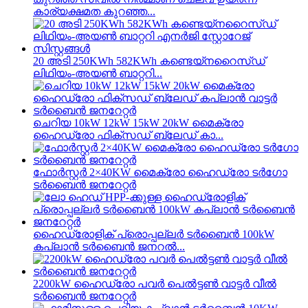
കാര്യക്ഷമത കുറഞ്ഞ...
20 അടി 250KWh 582KWh കണ്ടെയ്നറൈസ്ഡ്
ലിഥിയം-അയൺ ബാറ്ററി...
ചെറിയ 10kW 12kW 15kW 20kW മൈക്രോ
ഹൈഡ്രോ ഫിക്സഡ് ബ്ലേഡ് കാ...
ഫോർസ്റ്റർ 2×40KW മൈക്രോ ഹൈഡ്രോ ടർഗോ
ടർബൈൻ ജനറേറ്റർ
ഹൈഡ്രോളിക് പ്രൊപ്പല്ലർ ടർബൈൻ 100kW
കപ്ലാൻ ടർബൈൻ ജനറൽ...
2200kW ഹൈഡ്രോ പവർ പെൽട്ടൺ വാട്ടർ വീൽ
ടർബൈൻ ജനറേറ്റർ