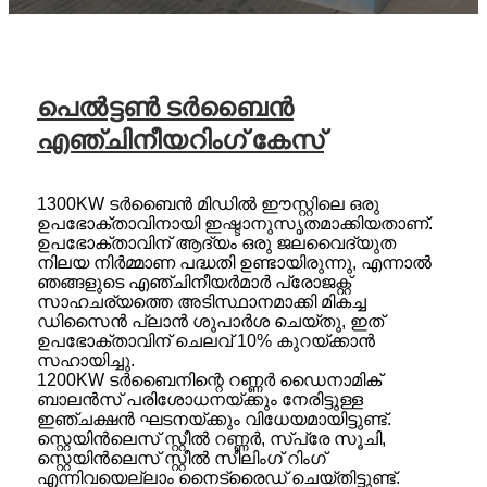
പെൽട്ടൺ ടർബൈൻ
എഞ്ചിനീയറിംഗ് കേസ്
1300KW ടർബൈൻ മിഡിൽ ഈസ്റ്റിലെ ഒരു
ഉപഭോക്താവിനായി ഇഷ്ടാനുസൃതമാക്കിയതാണ്.
ഉപഭോക്താവിന് ആദ്യം ഒരു ജലവൈദ്യുത
നിലയ നിർമ്മാണ പദ്ധതി ഉണ്ടായിരുന്നു, എന്നാൽ
ഞങ്ങളുടെ എഞ്ചിനീയർമാർ പ്രോജക്റ്റ്
സാഹചര്യത്തെ അടിസ്ഥാനമാക്കി മികച്ച
ഡിസൈൻ പ്ലാൻ ശുപാർശ ചെയ്തു, ഇത്
ഉപഭോക്താവിന് ചെലവ് 10% കുറയ്ക്കാൻ
സഹായിച്ചു.
1200KW ടർബൈനിന്റെ റണ്ണർ ഡൈനാമിക്
ബാലൻസ് പരിശോധനയ്ക്കും നേരിട്ടുള്ള
ഇഞ്ചക്ഷൻ ഘടനയ്ക്കും വിധേയമായിട്ടുണ്ട്.
സ്റ്റെയിൻലെസ് സ്റ്റീൽ റണ്ണർ, സ്പ്രേ സൂചി,
സ്റ്റെയിൻലെസ് സ്റ്റീൽ സീലിംഗ് റിംഗ്
എന്നിവയെല്ലാം നൈട്രൈഡ് ചെയ്തിട്ടുണ്ട്.