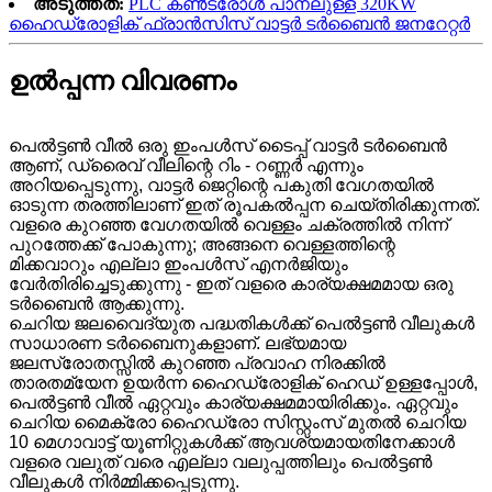
അടുത്തത്:
PLC കൺട്രോൾ പാനലുള്ള 320KW
ഹൈഡ്രോളിക് ഫ്രാൻസിസ് വാട്ടർ ടർബൈൻ ജനറേറ്റർ
ഉൽപ്പന്ന വിവരണം
പെൽട്ടൺ വീൽ ഒരു ഇംപൾസ് ടൈപ്പ് വാട്ടർ ടർബൈൻ
ആണ്, ഡ്രൈവ് വീലിന്റെ റിം - റണ്ണർ എന്നും
അറിയപ്പെടുന്നു, വാട്ടർ ജെറ്റിന്റെ പകുതി വേഗതയിൽ
ഓടുന്ന തരത്തിലാണ് ഇത് രൂപകൽപ്പന ചെയ്തിരിക്കുന്നത്.
വളരെ കുറഞ്ഞ വേഗതയിൽ വെള്ളം ചക്രത്തിൽ നിന്ന്
പുറത്തേക്ക് പോകുന്നു; അങ്ങനെ വെള്ളത്തിന്റെ
മിക്കവാറും എല്ലാ ഇംപൾസ് എനർജിയും
വേർതിരിച്ചെടുക്കുന്നു - ഇത് വളരെ കാര്യക്ഷമമായ ഒരു
ടർബൈൻ ആക്കുന്നു.
ചെറിയ ജലവൈദ്യുത പദ്ധതികൾക്ക് പെൽട്ടൺ വീലുകൾ
സാധാരണ ടർബൈനുകളാണ്. ലഭ്യമായ
ജലസ്രോതസ്സിൽ കുറഞ്ഞ പ്രവാഹ നിരക്കിൽ
താരതമ്യേന ഉയർന്ന ഹൈഡ്രോളിക് ഹെഡ് ഉള്ളപ്പോൾ,
പെൽട്ടൺ വീൽ ഏറ്റവും കാര്യക്ഷമമായിരിക്കും. ഏറ്റവും
ചെറിയ മൈക്രോ ഹൈഡ്രോ സിസ്റ്റംസ് മുതൽ ചെറിയ
10 മെഗാവാട്ട് യൂണിറ്റുകൾക്ക് ആവശ്യമായതിനേക്കാൾ
വളരെ വലുത് വരെ എല്ലാ വലുപ്പത്തിലും പെൽട്ടൺ
വീലുകൾ നിർമ്മിക്കപ്പെടുന്നു.