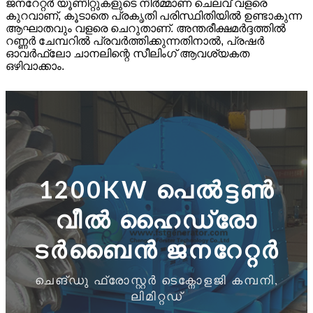
ജനറേറ്റർ യൂണിറ്റുകളുടെ നിർമ്മാണ ചെലവ് വളരെ
കുറവാണ്, കൂടാതെ പ്രകൃതി പരിസ്ഥിതിയിൽ ഉണ്ടാകുന്ന
ആഘാതവും വളരെ ചെറുതാണ്. അന്തരീക്ഷമർദ്ദത്തിൽ
റണ്ണർ ചേമ്പറിൽ പ്രവർത്തിക്കുന്നതിനാൽ, പ്രഷർ
ഓവർഫ്ലോ ചാനലിന്റെ സീലിംഗ് ആവശ്യകത
ഒഴിവാക്കാം.
1200KW പെൽട്ടൺ
വീൽ ഹൈഡ്രോ
ടർബൈൻ ജനറേറ്റർ
ചെങ്ഡു ഫ്രോസ്റ്റർ ടെക്നോളജി കമ്പനി,
ലിമിറ്റഡ്