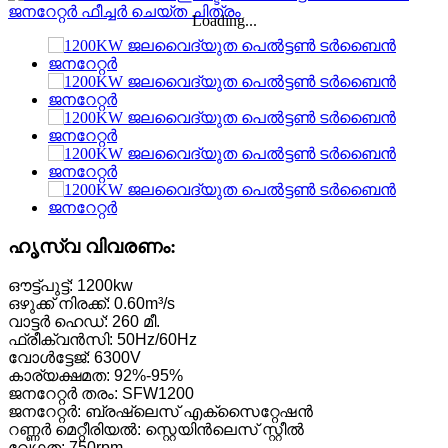
Loading...
ഹൃസ്വ വിവരണം:
ഔട്ട്പുട്ട്: 1200kw
ഒഴുക്ക് നിരക്ക്: 0.60m³/s
വാട്ടർ ഹെഡ്: 260 മീ.
ഫ്രീക്വൻസി: 50Hz/60Hz
വോൾട്ടേജ്: 6300V
കാര്യക്ഷമത: 92%-95%
ജനറേറ്റർ തരം: SFW1200
ജനറേറ്റർ: ബ്രഷ്‌ലെസ് എക്‌സൈറ്റേഷൻ
റണ്ണർ മെറ്റീരിയൽ: സ്റ്റെയിൻലെസ് സ്റ്റീൽ
വേഗത: 750rpm