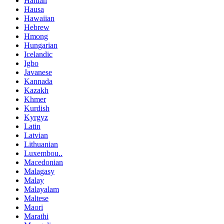
Haitian
Hausa
Hawaiian
Hebrew
Hmong
Hungarian
Icelandic
Igbo
Javanese
Kannada
Kazakh
Khmer
Kurdish
Kyrgyz
Latin
Latvian
Lithuanian
Luxembou..
Macedonian
Malagasy
Malay
Malayalam
Maltese
Maori
Marathi