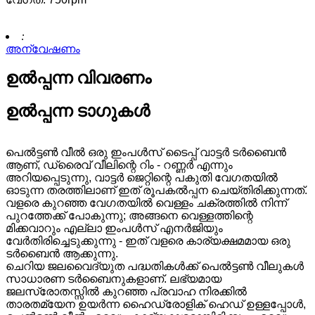
:
അന്വേഷണം
ഉൽപ്പന്ന വിവരണം
ഉൽപ്പന്ന ടാഗുകൾ
പെൽട്ടൺ വീൽ ഒരു ഇംപൾസ് ടൈപ്പ് വാട്ടർ ടർബൈൻ
ആണ്, ഡ്രൈവ് വീലിന്റെ റിം - റണ്ണർ എന്നും
അറിയപ്പെടുന്നു, വാട്ടർ ജെറ്റിന്റെ പകുതി വേഗതയിൽ
ഓടുന്ന തരത്തിലാണ് ഇത് രൂപകൽപ്പന ചെയ്തിരിക്കുന്നത്.
വളരെ കുറഞ്ഞ വേഗതയിൽ വെള്ളം ചക്രത്തിൽ നിന്ന്
പുറത്തേക്ക് പോകുന്നു; അങ്ങനെ വെള്ളത്തിന്റെ
മിക്കവാറും എല്ലാ ഇംപൾസ് എനർജിയും
വേർതിരിച്ചെടുക്കുന്നു - ഇത് വളരെ കാര്യക്ഷമമായ ഒരു
ടർബൈൻ ആക്കുന്നു.
ചെറിയ ജലവൈദ്യുത പദ്ധതികൾക്ക് പെൽട്ടൺ വീലുകൾ
സാധാരണ ടർബൈനുകളാണ്. ലഭ്യമായ
ജലസ്രോതസ്സിൽ കുറഞ്ഞ പ്രവാഹ നിരക്കിൽ
താരതമ്യേന ഉയർന്ന ഹൈഡ്രോളിക് ഹെഡ് ഉള്ളപ്പോൾ,