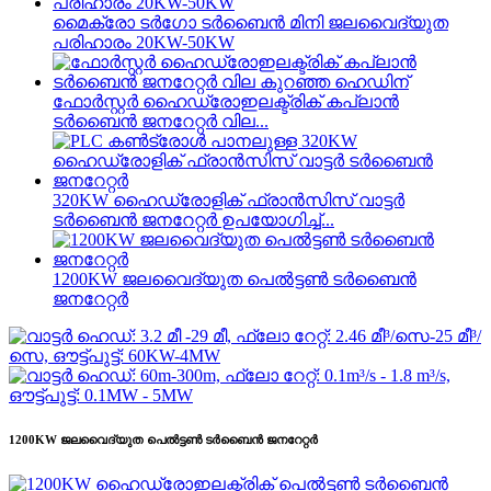
മൈക്രോ ടർഗോ ടർബൈൻ മിനി ജലവൈദ്യുത
പരിഹാരം 20KW-50KW
ഫോർസ്റ്റർ ഹൈഡ്രോഇലക്ട്രിക് കപ്ലാൻ
ടർബൈൻ ജനറേറ്റർ വില...
320KW ഹൈഡ്രോളിക് ഫ്രാൻസിസ് വാട്ടർ
ടർബൈൻ ജനറേറ്റർ ഉപയോഗിച്ച്...
1200KW ജലവൈദ്യുത പെൽട്ടൺ ടർബൈൻ
ജനറേറ്റർ
1200KW ജലവൈദ്യുത പെൽട്ടൺ ടർബൈൻ ജനറേറ്റർ