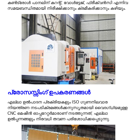
കൺട്രോൾ പാനലിന് കറന്റ്, വോൾട്ടേജ്, ഫ്രീക്വൻസി എന്നിവ
സമയബന്ധിതമായി നിരീക്ഷിക്കാനും ക്രമീകരിക്കാനും കഴിയും.
പ്രോസസ്സിംഗ് ഉപകരണങ്ങൾ
എല്ലാ ഉൽ‌പാദന പ്രക്രിയകളും ISO ഗുണനിലവാര
നിയന്ത്രണ നടപടിക്രമങ്ങൾക്കനുസൃതമായി വൈദഗ്ധ്യമുള്ള
CNC മെഷീൻ ഓപ്പറേറ്റർമാരാണ് നടത്തുന്നത്, എല്ലാ
ഉൽ‌പ്പന്നങ്ങളും നിരവധി തവണ പരിശോധിക്കപ്പെടുന്നു.