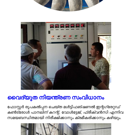
വൈദ്യുത നിയന്ത്രണ സംവിധാനം
ഫോസ്റ്റർ രൂപകൽപ്പന ചെയ്ത മൾട്ടിഫങ്ഷണൽ ഇന്റഗ്രേറ്റഡ്
കൺട്രോൾ പാനലിന് കറന്റ്, വോൾട്ടേജ്, ഫ്രീക്വൻസി എന്നിവ
സമയബന്ധിതമായി നിരീക്ഷിക്കാനും ക്രമീകരിക്കാനും കഴിയും.