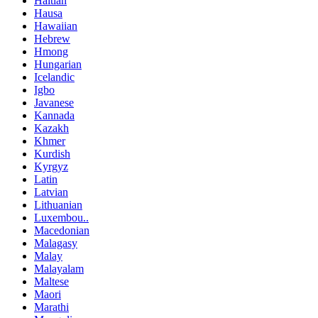
Haitian
Hausa
Hawaiian
Hebrew
Hmong
Hungarian
Icelandic
Igbo
Javanese
Kannada
Kazakh
Khmer
Kurdish
Kyrgyz
Latin
Latvian
Lithuanian
Luxembou..
Macedonian
Malagasy
Malay
Malayalam
Maltese
Maori
Marathi