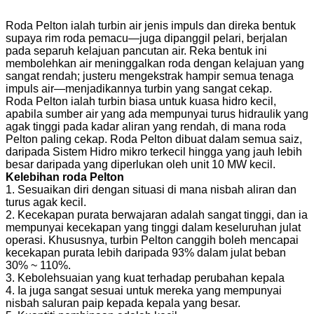
Roda Pelton ialah turbin air jenis impuls dan direka bentuk
supaya rim roda pemacu—juga dipanggil pelari, berjalan
pada separuh kelajuan pancutan air. Reka bentuk ini
membolehkan air meninggalkan roda dengan kelajuan yang
sangat rendah; justeru mengekstrak hampir semua tenaga
impuls air—menjadikannya turbin yang sangat cekap.
Roda Pelton ialah turbin biasa untuk kuasa hidro kecil,
apabila sumber air yang ada mempunyai turus hidraulik yang
agak tinggi pada kadar aliran yang rendah, di mana roda
Pelton paling cekap. Roda Pelton dibuat dalam semua saiz,
daripada Sistem Hidro mikro terkecil hingga yang jauh lebih
besar daripada yang diperlukan oleh unit 10 MW kecil.
Kelebihan roda Pelton
1. Sesuaikan diri dengan situasi di mana nisbah aliran dan
turus agak kecil.
2. Kecekapan purata berwajaran adalah sangat tinggi, dan ia
mempunyai kecekapan yang tinggi dalam keseluruhan julat
operasi. Khususnya, turbin Pelton canggih boleh mencapai
kecekapan purata lebih daripada 93% dalam julat beban
30% ~ 110%.
3. Kebolehsuaian yang kuat terhadap perubahan kepala
4. Ia juga sangat sesuai untuk mereka yang mempunyai
nisbah saluran paip kepada kepala yang besar.