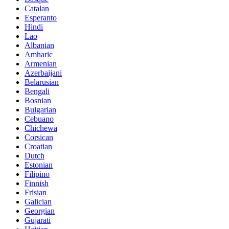
Catalan
Esperanto
Hindi
Lao
Albanian
Amharic
Armenian
Azerbaijani
Belarusian
Bengali
Bosnian
Bulgarian
Cebuano
Chichewa
Corsican
Croatian
Dutch
Estonian
Filipino
Finnish
Frisian
Galician
Georgian
Gujarati