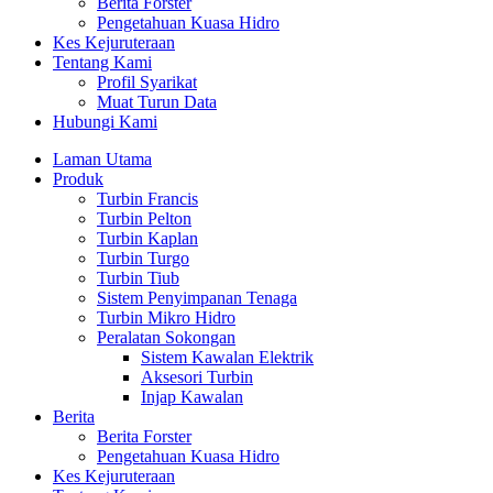
Berita Forster
Pengetahuan Kuasa Hidro
Kes Kejuruteraan
Tentang Kami
Profil Syarikat
Muat Turun Data
Hubungi Kami
Laman Utama
Produk
Turbin Francis
Turbin Pelton
Turbin Kaplan
Turbin Turgo
Turbin Tiub
Sistem Penyimpanan Tenaga
Turbin Mikro Hidro
Peralatan Sokongan
Sistem Kawalan Elektrik
Aksesori Turbin
Injap Kawalan
Berita
Berita Forster
Pengetahuan Kuasa Hidro
Kes Kejuruteraan