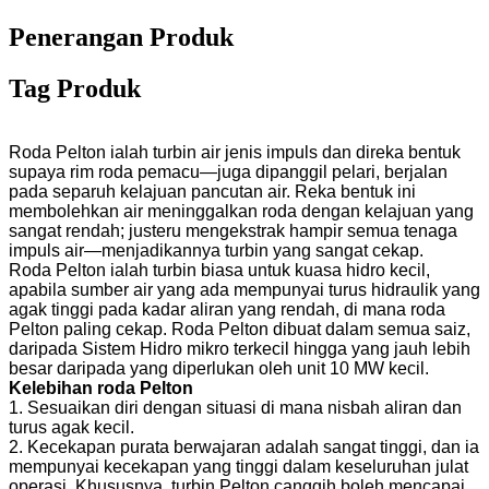
Penerangan Produk
Tag Produk
Roda Pelton ialah turbin air jenis impuls dan direka bentuk
supaya rim roda pemacu—juga dipanggil pelari, berjalan
pada separuh kelajuan pancutan air. Reka bentuk ini
membolehkan air meninggalkan roda dengan kelajuan yang
sangat rendah; justeru mengekstrak hampir semua tenaga
impuls air—menjadikannya turbin yang sangat cekap.
Roda Pelton ialah turbin biasa untuk kuasa hidro kecil,
apabila sumber air yang ada mempunyai turus hidraulik yang
agak tinggi pada kadar aliran yang rendah, di mana roda
Pelton paling cekap. Roda Pelton dibuat dalam semua saiz,
daripada Sistem Hidro mikro terkecil hingga yang jauh lebih
besar daripada yang diperlukan oleh unit 10 MW kecil.
Kelebihan roda Pelton
1. Sesuaikan diri dengan situasi di mana nisbah aliran dan
turus agak kecil.
2. Kecekapan purata berwajaran adalah sangat tinggi, dan ia
mempunyai kecekapan yang tinggi dalam keseluruhan julat
operasi. Khususnya, turbin Pelton canggih boleh mencapai