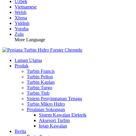
Uzbek
Vietnamese
Welsh
Xhosa
Yiddish
Yoruba
Zulu
More Language
Laman Utama
Produk
Turbin Francis
Turbin Pelton
Turbin Kaplan
Turbin Turgo
Turbin Tiub
Sistem Penyimpanan Tenaga
Turbin Mikro Hidro
Peralatan Sokongan
Sistem Kawalan Elektrik
Aksesori Turbin
Injap Kawalan
Berita