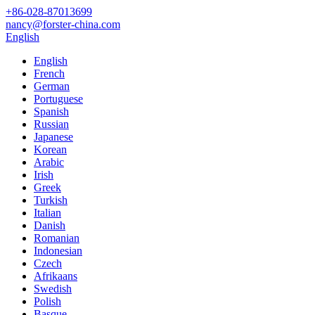
+86-028-87013699
nancy@forster-china.com
English
English
French
German
Portuguese
Spanish
Russian
Japanese
Korean
Arabic
Irish
Greek
Turkish
Italian
Danish
Romanian
Indonesian
Czech
Afrikaans
Swedish
Polish
Basque