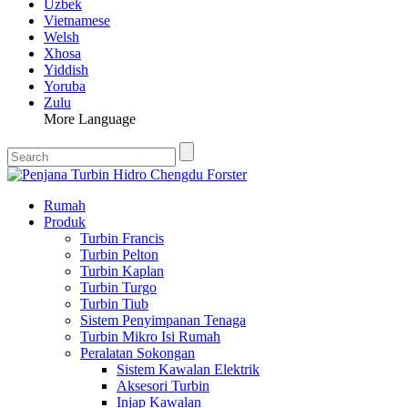
Uzbek
Vietnamese
Welsh
Xhosa
Yiddish
Yoruba
Zulu
More Language
Rumah
Produk
Turbin Francis
Turbin Pelton
Turbin Kaplan
Turbin Turgo
Turbin Tiub
Sistem Penyimpanan Tenaga
Turbin Mikro Isi Rumah
Peralatan Sokongan
Sistem Kawalan Elektrik
Aksesori Turbin
Injap Kawalan