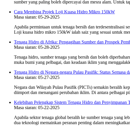
sumber yang paling boleh dipercayai dan mesra alam. Untuk tap
Cara Membina Projek Loji Kuasa Hidro Mikro 150kW
Masa siaran: 05-29-2025
Apabila permintaan untuk tenaga bersih dan terdesentralisasi 
Loji kuasa hidro mikro 150kW ialah saiz yang sesuai untuk menja
Tenaga Hidro di Afrika: Pengagihan Sumber dan Prospek Pe
Masa siaran: 05-28-2025
Tenaga hidro, sumber tenaga yang bersih dan boleh diperbahar
muka bumi yang pelbagai, dan keadaan iklim yang menggalakka
Tenaga Hidro di Negara-negara Pulau Pasifik: Status Semasa
Masa siaran: 05-27-2025
Negara dan Wilayah Pulau Pasifik (PICTs) semakin beralih ke
diimport dan menangani perubahan iklim. Di antara pelbagai pi
Kelebihan Pelengkap Sistem Tenaga Hidro dan Penyimpanan 
Masa siaran: 05-22-2025
Apabila sektor tenaga global beralih ke sumber tenaga yang l
dua teknologi memainkan peranan penting dalam meningkatkan 