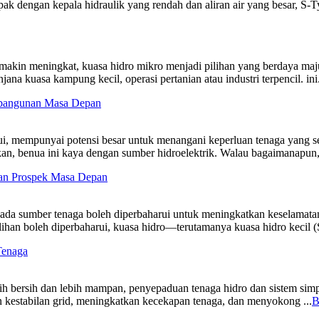
ak dengan kepala hidraulik yang rendah dan aliran air yang besar, S-T
semakin meningkat, kuasa hidro mikro menjadi pilihan yang berdaya maju
na kuasa kampung kecil, operasi pertanian atau industri terpencil. ini.
mbangunan Masa Depan
ui, mempunyai potensi besar untuk menangani keperluan tenaga yang s
n, benua ini kaya dengan sumber hidroelektrik. Walau bagaimanapun, 
 dan Prospek Masa Depan
pada sumber tenaga boleh diperbaharui untuk meningkatkan keselamata
lihan boleh diperbaharui, kuasa hidro—terutamanya kuasa hidro kecil 
Tenaga
ebih bersih dan lebih mampan, penyepaduan tenaga hidro dan sistem si
kestabilan grid, meningkatkan kecekapan tenaga, dan menyokong ...
B