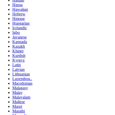
Haitian
Hausa
Hawaiian
Hebrew
Hmong
Hungarian
Icelandic
Igbo
Javanese
Kannada
Kazakh
Khmer
Kurdish
Kyrgyz
Latin
Latvian
Lithuanian
Luxembou..
Macedonian
Malagasy
Malay
Malayalam
Maltese
Maori
Marathi