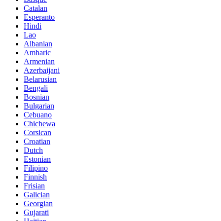
Catalan
Esperanto
Hindi
Lao
Albanian
Amharic
Armenian
Azerbaijani
Belarusian
Bengali
Bosnian
Bulgarian
Cebuano
Chichewa
Corsican
Croatian
Dutch
Estonian
Filipino
Finnish
Frisian
Galician
Georgian
Gujarati