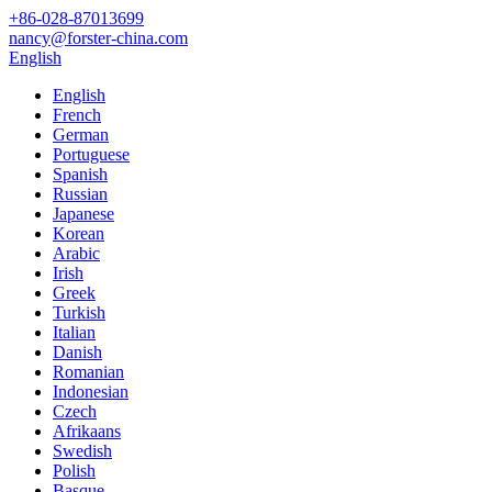
+86-028-87013699
nancy@forster-china.com
English
English
French
German
Portuguese
Spanish
Russian
Japanese
Korean
Arabic
Irish
Greek
Turkish
Italian
Danish
Romanian
Indonesian
Czech
Afrikaans
Swedish
Polish
Basque