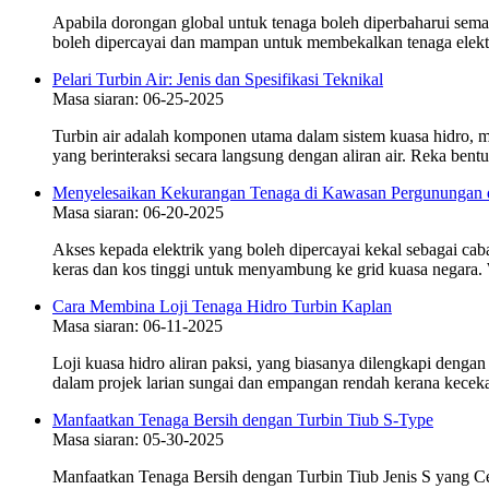
Apabila dorongan global untuk tenaga boleh diperbaharui sema
boleh dipercayai dan mampan untuk membekalkan tenaga elektrik 
Pelari Turbin Air: Jenis dan Spesifikasi Teknikal
Masa siaran: 06-25-2025
Turbin air adalah komponen utama dalam sistem kuasa hidro, men
yang berinteraksi secara langsung dengan aliran air. Reka bentuk,
Menyelesaikan Kekurangan Tenaga di Kawasan Pergunungan d
Masa siaran: 06-20-2025
Akses kepada elektrik yang boleh dipercayai kekal sebagai ca
keras dan kos tinggi untuk menyambung ke grid kuasa negara. 
Cara Membina Loji Tenaga Hidro Turbin Kaplan
Masa siaran: 06-11-2025
Loji kuasa hidro aliran paksi, yang biasanya dilengkapi dengan
dalam projek larian sungai dan empangan rendah kerana keceka
Manfaatkan Tenaga Bersih dengan Turbin Tiub S-Type
Masa siaran: 05-30-2025
Manfaatkan Tenaga Bersih dengan Turbin Tiub Jenis S yang Ce