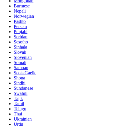
Mongolian
Burmese
Nepali
Norwegian
Pashto
Persian
Punjabi
Serbian
Sesotho
Sinhala
Slovak
Slovenian
Somali
Samoan
Scots Gaelic
Shona
Sindhi
Sundanese
Swahili
Tajik
Tamil
Telugu
Thai
Ukrainian
Urdu