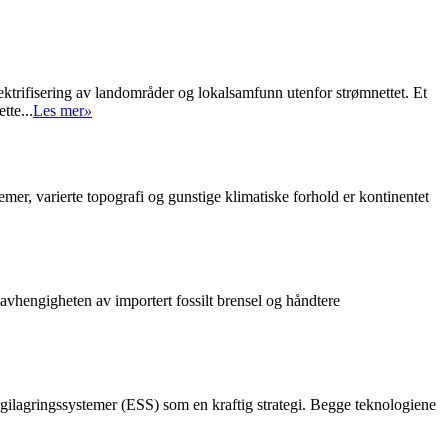
elektrifisering av landområder og lokalsamfunn utenfor strømnettet. Et
tte...
Les mer
»
er, varierte topografi og gunstige klimatiske forhold er kontinentet
 avhengigheten av importert fossilt brensel og håndtere
ergilagringssystemer (ESS) som en kraftig strategi. Begge teknologiene