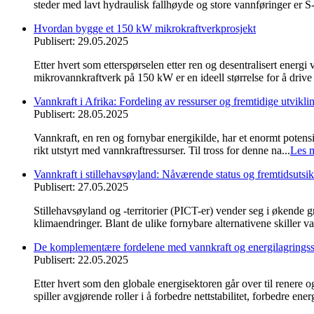
steder med lavt hydraulisk fallhøyde og store vannføringer er S-
Hvordan bygge et 150 kW mikrokraftverkprosjekt
Publisert: 29.05.2025
Etter hvert som etterspørselen etter ren og desentralisert energi
mikrovannkraftverk på 150 kW er en ideell størrelse for å drive 
Vannkraft i Afrika: Fordeling av ressurser og fremtidige utviklin
Publisert: 28.05.2025
Vannkraft, en ren og fornybar energikilde, har et enormt potens
rikt utstyrt med vannkraftressurser. Til tross for denne na...
Les 
Vannkraft i stillehavsøyland: Nåværende status og fremtidsutsik
Publisert: 27.05.2025
Stillehavsøyland og -territorier (PICT-er) vender seg i økende g
klimaendringer. Blant de ulike fornybare alternativene skiller va
De komplementære fordelene med vannkraft og energilagrings
Publisert: 22.05.2025
Etter hvert som den globale energisektoren går over til renere 
spiller avgjørende roller i å forbedre nettstabilitet, forbedre energ