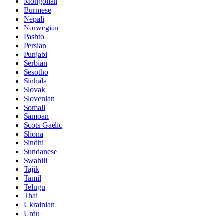
Mongolian
Burmese
Nepali
Norwegian
Pashto
Persian
Punjabi
Serbian
Sesotho
Sinhala
Slovak
Slovenian
Somali
Samoan
Scots Gaelic
Shona
Sindhi
Sundanese
Swahili
Tajik
Tamil
Telugu
Thai
Ukrainian
Urdu