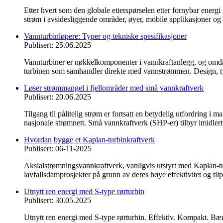
Etter hvert som den globale etterspørselen etter fornybar energ
strøm i avsidesliggende områder, øyer, mobile applikasjoner og re
Vannturbinløpere: Typer og tekniske spesifikasjoner
Publisert: 25.06.2025
Vannturbiner er nøkkelkomponenter i vannkraftanlegg, og omdanne
turbinen som samhandler direkte med vannstrømmen. Design, typ
Løser strømmangel i fjellområder med små vannkraftverk
Publisert: 20.06.2025
Tilgang til pålitelig strøm er fortsatt en betydelig utfordring i 
nasjonale strømnett. Små vannkraftverk (SHP-er) tilbyr imidlerti
Hvordan bygge et Kaplan-turbinkraftverk
Publisert: 06-11-2025
Aksialstrømningsvannkraftverk, vanligvis utstyrt med Kaplan-turb
lavfallsdamprosjekter på grunn av deres høye effektivitet og tilp
Utnytt ren energi med S-type rørturbin
Publisert: 30.05.2025
Utnytt ren energi med S-type rørturbin. Effektiv. Kompakt. Bære