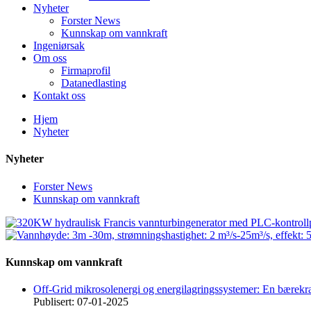
Nyheter
Forster News
Kunnskap om vannkraft
Ingeniørsak
Om oss
Firmaprofil
Datanedlasting
Kontakt oss
Hjem
Nyheter
Nyheter
Forster News
Kunnskap om vannkraft
Kunnskap om vannkraft
Off-Grid mikrosolenergi og energilagringssystemer: En bærekra
Publisert: 07-01-2025