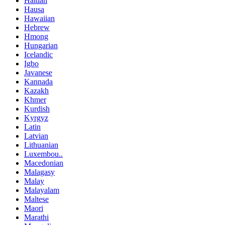
Haitian
Hausa
Hawaiian
Hebrew
Hmong
Hungarian
Icelandic
Igbo
Javanese
Kannada
Kazakh
Khmer
Kurdish
Kyrgyz
Latin
Latvian
Lithuanian
Luxembou..
Macedonian
Malagasy
Malay
Malayalam
Maltese
Maori
Marathi