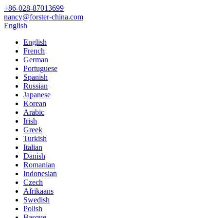
+86-028-87013699
nancy@forster-china.com
English
English
French
German
Portuguese
Spanish
Russian
Japanese
Korean
Arabic
Irish
Greek
Turkish
Italian
Danish
Romanian
Indonesian
Czech
Afrikaans
Swedish
Polish
Basque