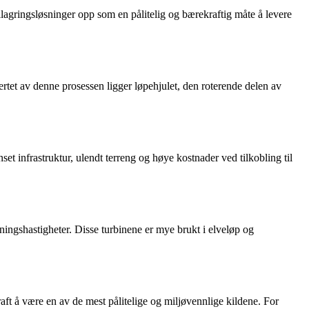
ilagringsløsninger opp som en pålitelig og bærekraftig måte å levere
rtet av denne prosessen ligger løpehjulet, den roterende delen av
set infrastruktur, ulendt terreng og høye kostnader ved tilkobling til
mningshastigheter. Disse turbinene er mye brukt i elveløp og
aft å være en av de mest pålitelige og miljøvennlige kildene. For