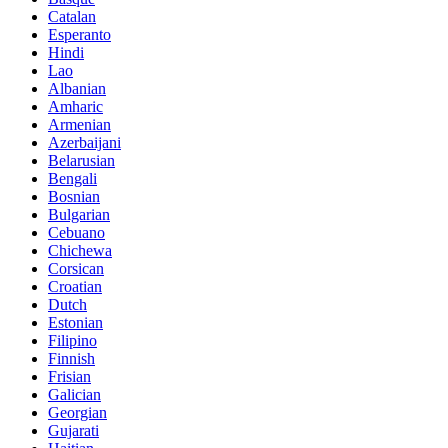
Catalan
Esperanto
Hindi
Lao
Albanian
Amharic
Armenian
Azerbaijani
Belarusian
Bengali
Bosnian
Bulgarian
Cebuano
Chichewa
Corsican
Croatian
Dutch
Estonian
Filipino
Finnish
Frisian
Galician
Georgian
Gujarati