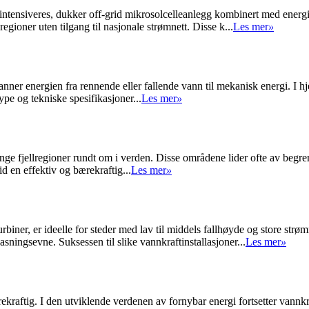
i intensiveres, dukker off-grid mikrosolcelleanlegg kombinert med energ
gioner uten tilgang til nasjonale strømnett. Disse k...
Les mer
»
r energien fra rennende eller fallende vann til mekanisk energi. I hje
e og tekniske spesifikasjoner...
Les mer
»
mange fjellregioner rundt om i verden. Disse områdene lider ofte av begren
d en effektiv og bærekraftig...
Les mer
»
iner, er ideelle for steder med lav til middels fallhøyde og store strø
asningsevne. Suksessen til slike vannkraftinstallasjoner...
Les mer
»
kraftig. I den utviklende verdenen av fornybar energi fortsetter vannkr