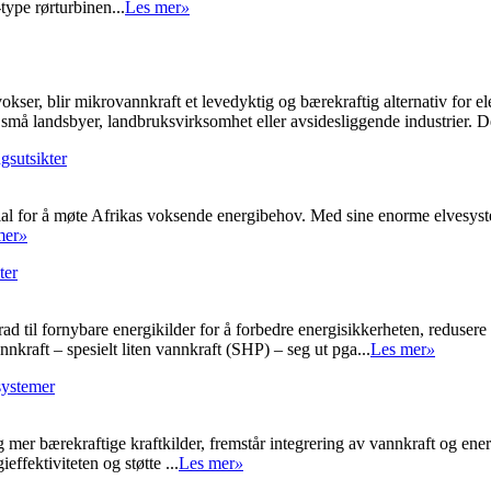
type rørturbinen...
Les mer
»
 vokser, blir mikrovannkraft et levedyktig og bærekraftig alternativ for 
små landsbyer, landbruksvirksomhet eller avsidesliggende industrier. De
gsutsikter
ial for å møte Afrikas voksende energibehov. Med sine enorme elvesystem
mer
»
ter
rad til fornybare energikilder for å forbedre energisikkerheten, redusere
nnkraft – spesielt liten vannkraft (SHP) – seg ut pga...
Les mer
»
systemer
og mer bærekraftige kraftkilder, fremstår integrering av vannkraft og en
ieffektiviteten og støtte ...
Les mer
»