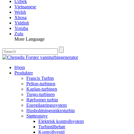
Uzbek
Vietnamese
Welsh
Xhosa
Yiddish
Yoruba
Zulu
More Language
Hjem
Produkter
Francis Turbin
Pelton-turbinen
Kaplan-turbinen
Turgo-turbinen
Rørformet turbin
Energilagringssystem
Husholdningsmikroturbin
Støtteutstyr
Elektrisk kontrollsystem
Turbintilbehør
Kontrollventil