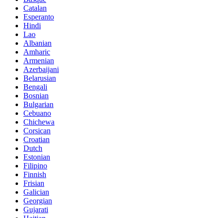
Catalan
Esperanto
Hindi
Lao
Albanian
Amharic
Armenian
Azerbaijani
Belarusian
Bengali
Bosnian
Bulgarian
Cebuano
Chichewa
Corsican
Croatian
Dutch
Estonian
Filipino
Finnish
Frisian
Galician
Georgian
Gujarati