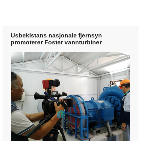
Usbekistans nasjonale fjernsyn
promoterer Foster vannturbiner