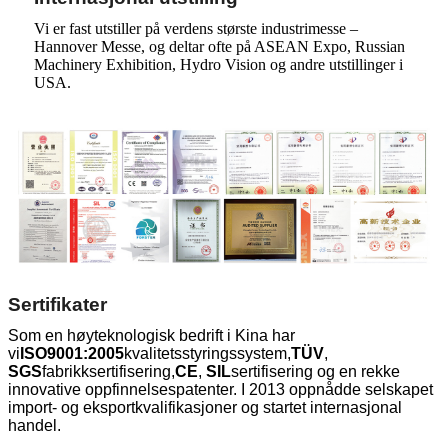
Vi er fast utstiller på verdens største industrimesse –
Hannover Messe, og deltar ofte på ASEAN Expo, Russian
Machinery Exhibition, Hydro Vision og andre utstillinger i
USA.
Sertifikater
Som en høyteknologisk bedrift i Kina har
vi
ISO9001:2005
kvalitetsstyringssystem,
TÜV
,
SGS
fabrikksertifisering,
CE
,
SIL
sertifisering og en rekke
innovative oppfinnelsespatenter. I 2013 oppnådde selskapet
import- og eksportkvalifikasjoner og startet internasjonal
handel.