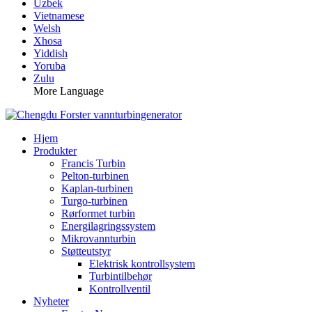
Uzbek
Vietnamese
Welsh
Xhosa
Yiddish
Yoruba
Zulu
More Language
Hjem
Produkter
Francis Turbin
Pelton-turbinen
Kaplan-turbinen
Turgo-turbinen
Rørformet turbin
Energilagringssystem
Mikrovannturbin
Støtteutstyr
Elektrisk kontrollsystem
Turbintilbehør
Kontrollventil
Nyheter