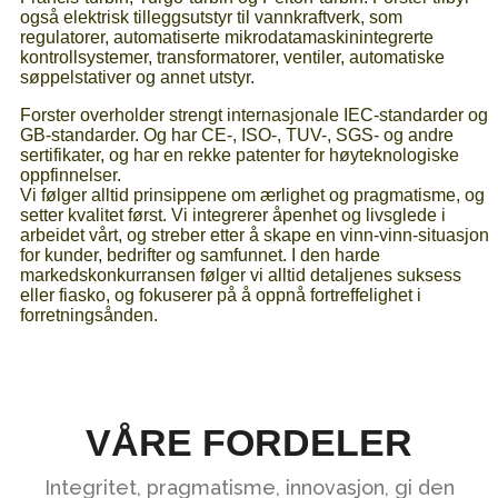
også elektrisk tilleggsutstyr til vannkraftverk, som
regulatorer, automatiserte mikrodatamaskinintegrerte
kontrollsystemer, transformatorer, ventiler, automatiske
søppelstativer og annet utstyr.
Forster overholder strengt internasjonale IEC-standarder og
GB-standarder. Og har CE-, ISO-, TUV-, SGS- og andre
sertifikater, og har en rekke patenter for høyteknologiske
oppfinnelser.
Vi følger alltid prinsippene om ærlighet og pragmatisme, og
setter kvalitet først. Vi integrerer åpenhet og livsglede i
arbeidet vårt, og streber etter å skape en vinn-vinn-situasjon
for kunder, bedrifter og samfunnet. I den harde
markedskonkurransen følger vi alltid detaljenes suksess
eller fiasko, og fokuserer på å oppnå fortreffelighet i
forretningsånden.
VÅRE FORDELER
Integritet, pragmatisme, innovasjon, gi den