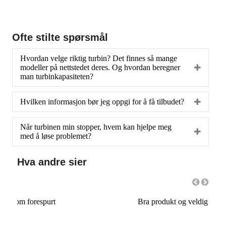
Ofte stilte spørsmål
Hvordan velge riktig turbin? Det finnes så mange
modeller på nettstedet deres. Og hvordan beregner
man turbinkapasiteten?
Hvilken informasjon bør jeg oppgi for å få tilbudet?
Når turbinen min stopper, hvem kan hjelpe meg
med å løse problemet?
Hva andre sier
Bra produkt og veldig god service!!! Jeg anbefaler det!
god s