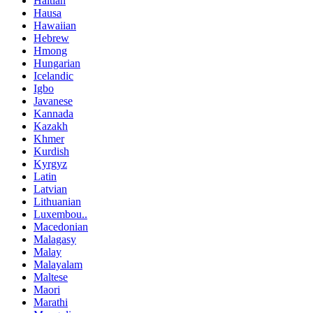
Haitian
Hausa
Hawaiian
Hebrew
Hmong
Hungarian
Icelandic
Igbo
Javanese
Kannada
Kazakh
Khmer
Kurdish
Kyrgyz
Latin
Latvian
Lithuanian
Luxembou..
Macedonian
Malagasy
Malay
Malayalam
Maltese
Maori
Marathi