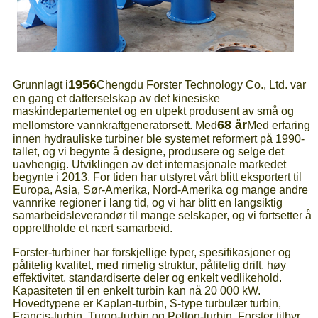
1956
Grunnlagt i
Chengdu Forster Technology Co., Ltd. var
en gang et datterselskap av det kinesiske
maskindepartementet og en utpekt produsent av små og
68 år
mellomstore vannkraftgeneratorsett. Med
Med erfaring
innen hydrauliske turbiner ble systemet reformert på 1990-
tallet, og vi begynte å designe, produsere og selge det
uavhengig. Utviklingen av det internasjonale markedet
begynte i 2013. For tiden har utstyret vårt blitt eksportert til
Europa, Asia, Sør-Amerika, Nord-Amerika og mange andre
vannrike regioner i lang tid, og vi har blitt en langsiktig
samarbeidsleverandør til mange selskaper, og vi fortsetter å
opprettholde et nært samarbeid.
Forster-turbiner har forskjellige typer, spesifikasjoner og
pålitelig kvalitet, med rimelig struktur, pålitelig drift, høy
effektivitet, standardiserte deler og enkelt vedlikehold.
Kapasiteten til en enkelt turbin kan nå 20 000 kW.
Hovedtypene er Kaplan-turbin, S-type turbulær turbin,
Francis-turbin, Turgo-turbin og Pelton-turbin. Forster tilbyr