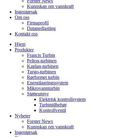
Forster News
Kunnskap om vannkraft
Ingeniørsak
Om oss
Firmaprofil
Datanedlasting
Kontakt oss
Hjem
Produkter
Francis Turbin
Pelton-turbinen
Kaplan-turbinen
Turgo-turbinen
Rørformet turbin
Energilagringssystem
Mikrovannturbin
Støtteutstyr
Elektrisk kontrollsystem
Turbintilbehør
Kontrollventil
Nyheter
Forster News
Kunnskap om vannkraft
Ingeniørsak