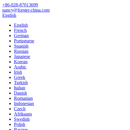
+86-028-87013699
nancy@forster-china.com
English
English
French
German
Portuguese
Spanish
Russian
Japanese
Korean
Arabic
Irish
Greek
Turkish
Italian
Danish
Romanian
Indonesian
Czech
Afrikaans
Swedish
Polish
Basque