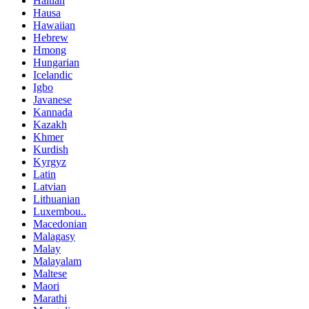
Haitian
Hausa
Hawaiian
Hebrew
Hmong
Hungarian
Icelandic
Igbo
Javanese
Kannada
Kazakh
Khmer
Kurdish
Kyrgyz
Latin
Latvian
Lithuanian
Luxembou..
Macedonian
Malagasy
Malay
Malayalam
Maltese
Maori
Marathi