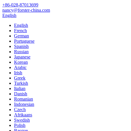
+86-028-87013699
nancy@forster-china.com
English
English
French
German
Portuguese
Spanish
Russian
Japanese
Korean
Arabic
Irish
Greek
Turkish
Italian
Danish
Romanian
Indonesian
Czech
Afrikaans
Swedish
Polish
Basque