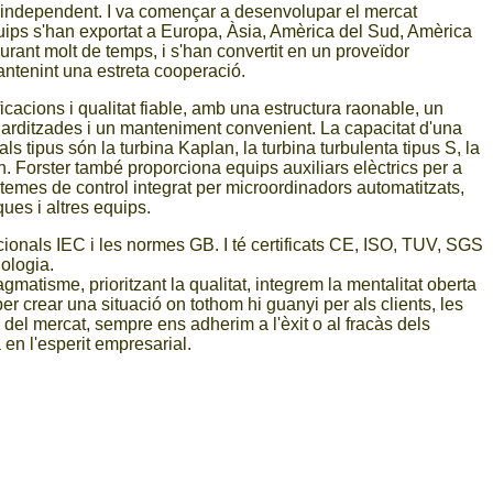
a independent. I va començar a desenvolupar el mercat
quips s'han exportat a Europa, Àsia, Amèrica del Sud, Amèrica
urant molt de temps, i s'han convertit en un proveïdor
antenint una estreta cooperació.
ficacions i qualitat fiable, amb una estructura raonable, un
ndarditzades i un manteniment convenient. La capacitat d'una
als tipus són la turbina Kaplan, la turbina turbulenta tipus S, la
on. Forster també proporciona equips auxiliars elèctrics per a
stemes de control integrat per microordinadors automatitzats,
ues i altres equips.
cionals IEC i les normes GB. I té certificats CE, ISO, TUV, SGS
nologia.
matisme, prioritzant la qualitat, integrem la mentalitat oberta
m per crear una situació on tothom hi guanyi per als clients, les
 del mercat, sempre ens adherim a l'èxit o al fracàs dels
 en l'esperit empresarial.