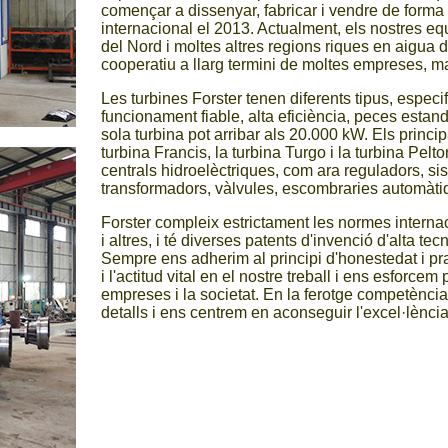
començar a dissenyar, fabricar i vendre de form
internacional el 2013. Actualment, els nostres e
del Nord i moltes altres regions riques en aigua d
cooperatiu a llarg termini de moltes empreses, m
Les turbines Forster tenen diferents tipus, especi
funcionament fiable, alta eficiència, peces esta
sola turbina pot arribar als 20.000 kW. Els princip
turbina Francis, la turbina Turgo i la turbina Pelt
centrals hidroelèctriques, com ara reguladors, si
transformadors, vàlvules, escombraries automàtiq
Forster compleix estrictament les normes interna
i altres, i té diverses patents d'invenció d'alta tec
Sempre ens adherim al principi d'honestedat i prag
i l'actitud vital en el nostre treball i ens esforce
empreses i la societat. En la ferotge competència
detalls i ens centrem en aconseguir l'excel·lència