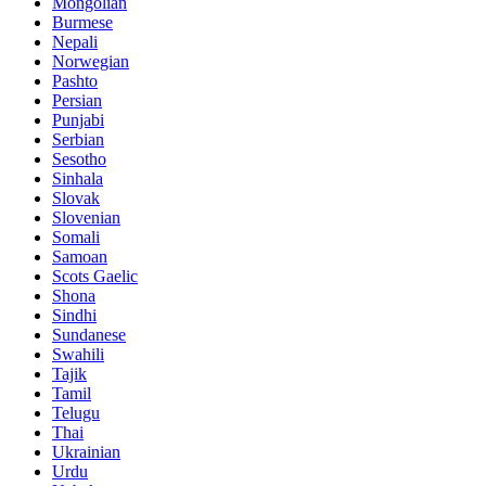
Mongolian
Burmese
Nepali
Norwegian
Pashto
Persian
Punjabi
Serbian
Sesotho
Sinhala
Slovak
Slovenian
Somali
Samoan
Scots Gaelic
Shona
Sindhi
Sundanese
Swahili
Tajik
Tamil
Telugu
Thai
Ukrainian
Urdu