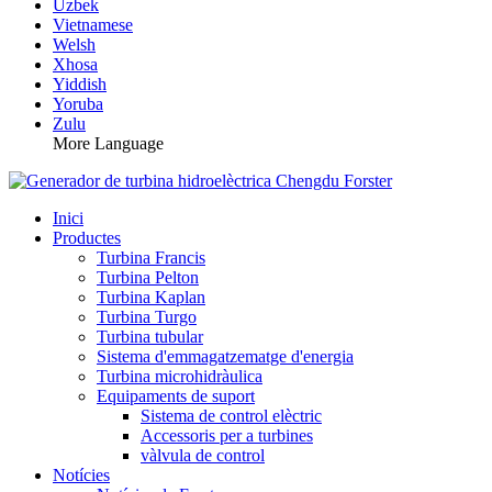
Uzbek
Vietnamese
Welsh
Xhosa
Yiddish
Yoruba
Zulu
More Language
Inici
Productes
Turbina Francis
Turbina Pelton
Turbina Kaplan
Turbina Turgo
Turbina tubular
Sistema d'emmagatzematge d'energia
Turbina microhidràulica
Equipaments de suport
Sistema de control elèctric
Accessoris per a turbines
vàlvula de control
Notícies