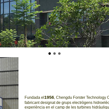
1956
Fundada el
, Chengdu Forster Technology Co.
fabricant designat de grups electrògens hidroelèct
experiència en el camp de les turbines hidràuliqu