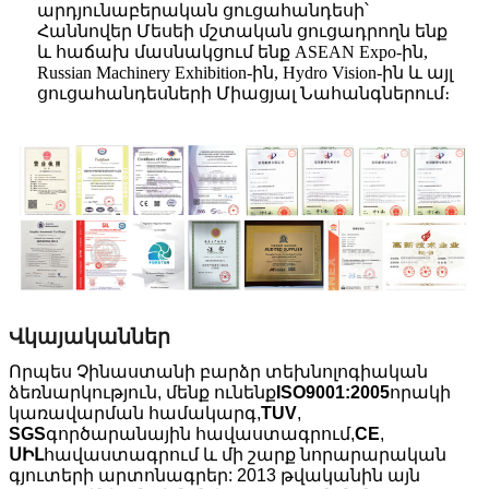
արդյունաբերական ցուցահանդեսի՝
Հաննովեր Մեսեի մշտական ​​​​ցուցադրողն ենք
և հաճախ մասնակցում ենք ASEAN Expo-ին,
Russian Machinery Exhibition-ին, Hydro Vision-ին և այլ
ցուցահանդեսների Միացյալ Նահանգներում։
Վկայականներ
Որպես Չինաստանի բարձր տեխնոլոգիական
ձեռնարկություն, մենք ունենք
ISO9001:2005
որակի
կառավարման համակարգ,
TUV
,
SGS
գործարանային հավաստագրում,
CE
,
ՍԻԼ
հավաստագրում և մի շարք նորարարական
գյուտերի արտոնագրեր: 2013 թվականին այն