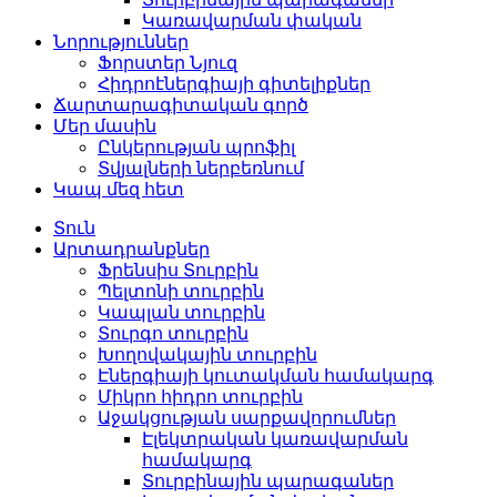
Կառավարման փական
Նորություններ
Ֆորստեր Նյուզ
Հիդրոէներգիայի գիտելիքներ
Ճարտարագիտական ​​​​գործ
Մեր մասին
Ընկերության պրոֆիլ
Տվյալների ներբեռնում
Կապ մեզ հետ
Տուն
Արտադրանքներ
Ֆրենսիս Տուրբին
Պելտոնի տուրբին
Կապլան տուրբին
Տուրգո տուրբին
Խողովակային տուրբին
Էներգիայի կուտակման համակարգ
Միկրո հիդրո տուրբին
Աջակցության սարքավորումներ
Էլեկտրական կառավարման
համակարգ
Տուրբինային պարագաներ