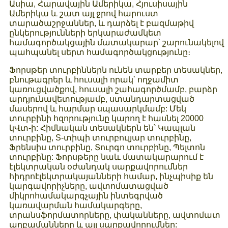
Ասիա, Հարավային Ամերիկա, Հյուսիսային
Ամերիկա և շատ այլ ջրով հարուստ
տարածաշրջաններ, և դարձել է բազմաթիվ
ընկերությունների երկարաժամկետ
համագործակցային մատակարար՝ շարունակելով
պահպանել սերտ համագործակցությունը։
Ֆորսթեր տուրբիններն ունեն տարբեր տեսակներ,
բնութագրեր և հուսալի որակ՝ ողջամիտ
կառուցվածքով, հուսալի շահագործմամբ, բարձր
արդյունավետությամբ, ստանդարտացված
մասերով և հարմար սպասարկմամբ: Մեկ
տուրբինի հզորությունը կարող է հասնել 20000
կՎտ-ի: Հիմնական տեսակներն են՝ Կապլան
տուրբինը, S-տիպի տուրբուլյար տուրբինը,
Ֆրենսիս տուրբինը, Տուրգո տուրբինը, Պելտոն
տուրբինը: Ֆորսթերը նաև մատակարարում է
էլեկտրական օժանդակ սարքավորումներ
հիդրոէլեկտրակայանների համար, ինչպիսիք են
կարգավորիչները, ավտոմատացված
միկրոհամակարգչային ինտեգրված
կառավարման համակարգերը,
տրանսֆորմատորները, փականները, ավտոմատ
աղբամանները և այլ սարքավորումներ: