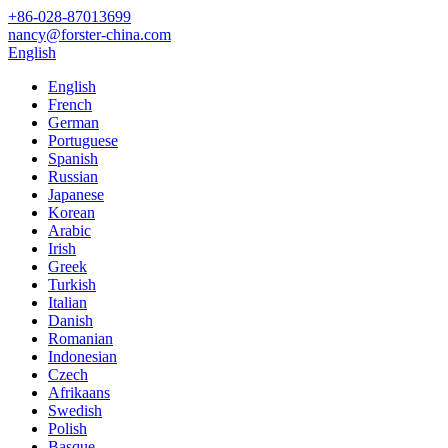
+86-028-87013699
nancy@forster-china.com
English
English
French
German
Portuguese
Spanish
Russian
Japanese
Korean
Arabic
Irish
Greek
Turkish
Italian
Danish
Romanian
Indonesian
Czech
Afrikaans
Swedish
Polish
Basque