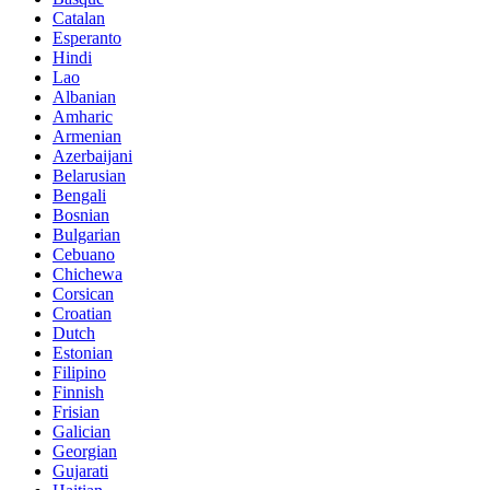
Catalan
Esperanto
Hindi
Lao
Albanian
Amharic
Armenian
Azerbaijani
Belarusian
Bengali
Bosnian
Bulgarian
Cebuano
Chichewa
Corsican
Croatian
Dutch
Estonian
Filipino
Finnish
Frisian
Galician
Georgian
Gujarati