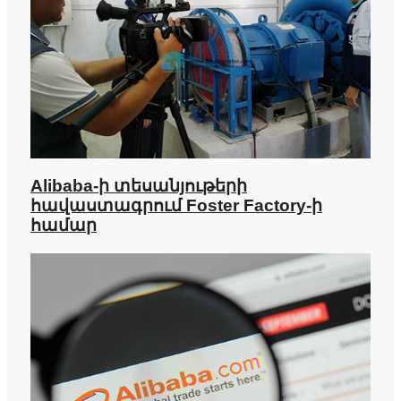
Alibaba-ի տեսանյութերի
հավաստագրում Foster Factory-ի
համար