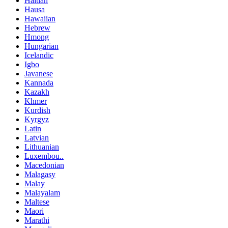
Haitian
Hausa
Hawaiian
Hebrew
Hmong
Hungarian
Icelandic
Igbo
Javanese
Kannada
Kazakh
Khmer
Kurdish
Kyrgyz
Latin
Latvian
Lithuanian
Luxembou..
Macedonian
Malagasy
Malay
Malayalam
Maltese
Maori
Marathi