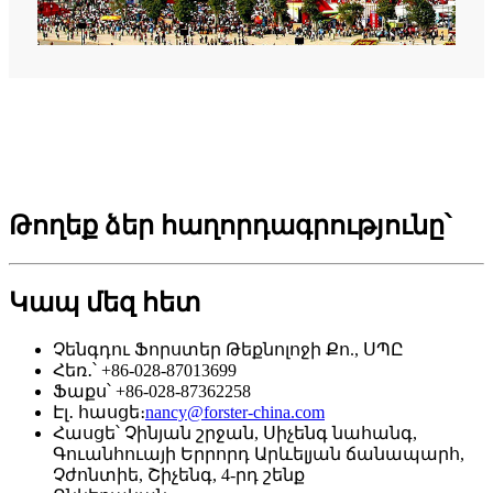
Թողեք ձեր հաղորդագրությունը՝
Կապ մեզ հետ
Չենգդու Ֆորստեր Թեքնոլոջի Քո., ՍՊԸ
Հեռ․՝ +86-028-87013699
Ֆաքս՝ +86-028-87362258
Էլ․ հասցե։
nancy@forster-china.com
Հասցե՝ Չինյան շրջան, Սիչենգ նահանգ,
Գուանհուայի Երրորդ Արևելյան ճանապարհ,
Չժոնտիե, Շիչենգ, 4-րդ շենք