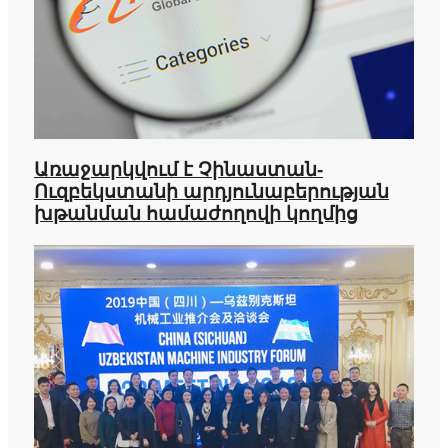
Առաջարկվում է Չինաստան-
Ուզբեկստանի արդյունաբերության
խթանման համաժողովի կողմից