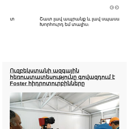
Շատ լավ ապրանք և լավ սպասարկում!!!
լավ
Խորհուրդ եմ տալիս։
պա
Ուզբեկստանի ազգային
հեռուստատեսությունը գովազդում է
Foster հիդրոտուրբինները