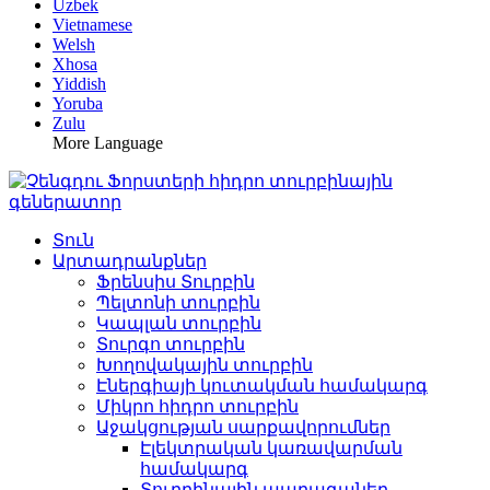
Uzbek
Vietnamese
Welsh
Xhosa
Yiddish
Yoruba
Zulu
More Language
Տուն
Արտադրանքներ
Ֆրենսիս Տուրբին
Պելտոնի տուրբին
Կապլան տուրբին
Տուրգո տուրբին
Խողովակային տուրբին
Էներգիայի կուտակման համակարգ
Միկրո հիդրո տուրբին
Աջակցության սարքավորումներ
Էլեկտրական կառավարման
համակարգ
Տուրբինային պարագաներ