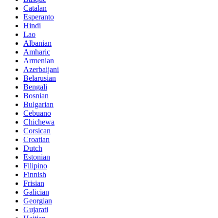
Catalan
Esperanto
Hindi
Lao
Albanian
Amharic
Armenian
Azerbaijani
Belarusian
Bengali
Bosnian
Bulgarian
Cebuano
Chichewa
Corsican
Croatian
Dutch
Estonian
Filipino
Finnish
Frisian
Galician
Georgian
Gujarati