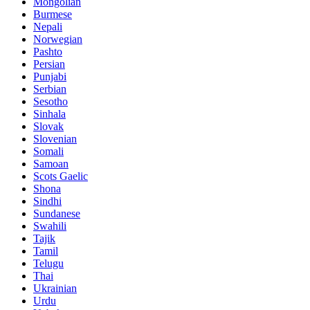
Mongolian
Burmese
Nepali
Norwegian
Pashto
Persian
Punjabi
Serbian
Sesotho
Sinhala
Slovak
Slovenian
Somali
Samoan
Scots Gaelic
Shona
Sindhi
Sundanese
Swahili
Tajik
Tamil
Telugu
Thai
Ukrainian
Urdu