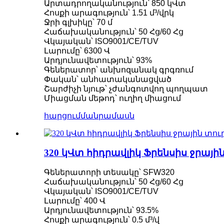
Արտադրողականություն՝ 850 կՎտ
Հիդրավլիկ պտուտակային տուրբին 100 կՎտ Կա
Հոսքի արագություն՝ 1.51 մ³/վրկ
Ջրի գլխիկը՝ 70 մ
2200 կՎտ Հիդրոէներգիայի Պելտոնի ջրային ան
Հաճախականություն՝ 50 Հց/60 Հց
Վկայական՝ ISO9001/CE/TUV
Փոքր Կապլան տուրբին 10 կՎտ 12 կՎտ 15 կՎտ մ
Լարումը՝ 6300 Վ
Արդյունավետություն՝ 93%
Հիդրոէլեկտրակայանների սարքավորումների ա
Գեներատոր՝ անխոզանակ գրգռում
Հիդրոէլեկտրակայանների համակարգեր Ֆրենսի
Փական՝ անհատականացված
Շարժիչի նյութ՝ չժանգոտվող պողպատ
100KW 500KW 1MW 2MW Հիդրավլիկ Ֆրենսիս տուրբ
Միացման մեթոդ՝ ուղիղ միացում
Հիդրավլիկ տուրբինային գեներատոր 250 կՎտ հ
հարցում
մանրամասն
Միկրո տուրբո տուրբինային մինի հիդրոէներգիայ
320 կՎտ հիդրավլիկ Ֆրենսիս ջրա
Ֆորստերի Հիդրոէլեկտրական Կապլան Տուրբին
320 կՎտ հզորությամբ հիդրավլիկ Ֆրենսիս ջրայ
Գեներատորի տեսակը՝ SFW320
Հաճախականություն՝ 50 Հց/60 Հց
1200 կՎտ հզորությամբ Պելտոնի հիդրոէլեկտր
Վկայական՝ ISO9001/CE/TUV
Լարումը՝ 400 Վ
Այլընտրանքային էներգիայի հիդրոէլեկտրական գ
Արդյունավետություն՝ 93.5%
Հոսքի արագություն՝ 0.5 մ³/վ