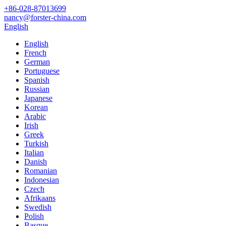
+86-028-87013699
nancy@forster-china.com
English
English
French
German
Portuguese
Spanish
Russian
Japanese
Korean
Arabic
Irish
Greek
Turkish
Italian
Danish
Romanian
Indonesian
Czech
Afrikaans
Swedish
Polish
Basque