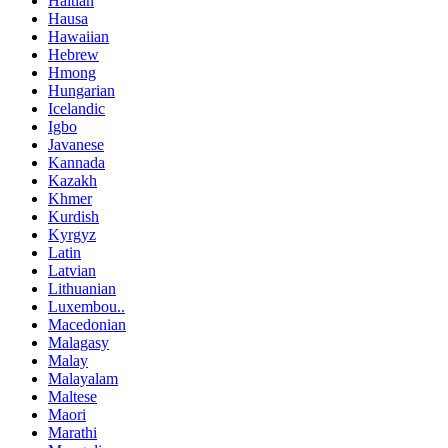
Haitian
Hausa
Hawaiian
Hebrew
Hmong
Hungarian
Icelandic
Igbo
Javanese
Kannada
Kazakh
Khmer
Kurdish
Kyrgyz
Latin
Latvian
Lithuanian
Luxembou..
Macedonian
Malagasy
Malay
Malayalam
Maltese
Maori
Marathi