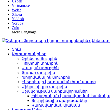
Uzbek
Vietnamese
Welsh
Xhosa
Yiddish
Yoruba
Zulu
More Language
Տուն
Արտադրանքներ
Ֆրենսիս Տուրբին
Պելտոնի տուրբին
Կապլան տուրբին
Տուրգո տուրբին
Խողովակային տուրբին
Էներգիայի կուտակման համակարգ
Միկրո հիդրո տուրբին
Աջակցության սարքավորումներ
Էլեկտրական կառավարման համակ
Տուրբինային պարագաներ
Կառավարման փական
Նորություններ