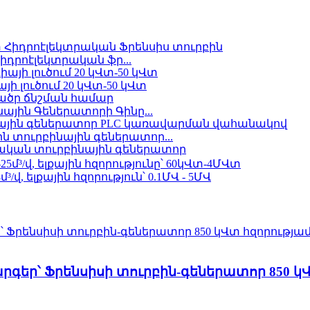
 ֆիքսված շեղբով կա...
իդրոէլեկտրական ֆր...
ի լուծում 20 կՎտ-50 կՎտ
ային Գեներատորի Գինը...
ին տուրբինային գեներատոր...
ական տուրբինային գեներատոր
եներատոր 500 կՎտ Fra...
արձր արդյունավետություն, ցածր ջերմություն...
լիթիում-իոնային մարտկոց...
 ֆիքսված շեղբով կա...
գեր՝ Ֆրենսիսի տուրբին-գեներատոր 850 կ