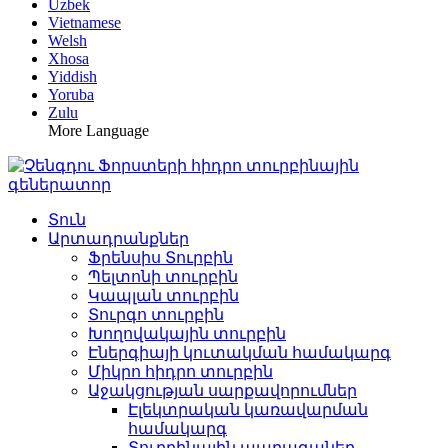
Uzbek
Vietnamese
Welsh
Xhosa
Yiddish
Yoruba
Zulu
More Language
Տուն
Արտադրանքներ
Ֆրենսիս Տուրբին
Պելտոնի տուրբին
Կապլան տուրբին
Տուրգո տուրբին
Խողովակային տուրբին
Էներգիայի կուտակման համակարգ
Միկրո հիդրո տուրբին
Աջակցության սարքավորումներ
Էլեկտրական կառավարման
համակարգ
Տուրբինային պարագաներ