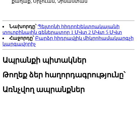
քաղաք, Սիչուան, Չինաստան
Նախորդը՝
Պելտոնի հիդրոէլեկտրակայանի
տուրբինային գեներատոր 1 ՄՎտ 2 ՄՎտ 5 ՄՎտ
Հաջորդը՝
Բարձր հիդրավլիկ միկրոհամակարգչի
կարգավորիչ
Ապրանքի պիտակներ
Թողեք ձեր հաղորդագրությունը՝
Առնչվող ապրանքներ