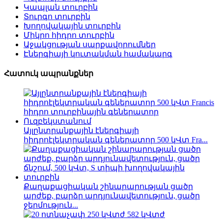
Կապլան տուրբին
Տուրգո տուրբին
Խողովակային տուրբին
Միկրո հիդրո տուրբին
Աջակցության սարքավորումներ
Էներգիայի կուտակման համակարգ
Հատուկ ապրանքներ
Այլընտրանքային էներգիայի
հիդրոէլեկտրական գեներատոր 500 կՎտ Fra...
Քաղաքացիական շինարարության ցածր
արժեք, բարձր արդյունավետություն, ցածր
ջերմություն...