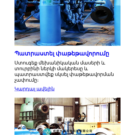
Պատրաստել փաթեթավորումը
Ստուգեք մեխանիկական մասերի և
տուրբինի ներկի մակերեսը և
պատրաստվեք սկսել փաթեթավորման
չափումը։
Կարդալ ավելին