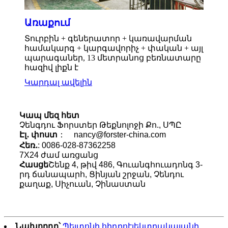
Առաքում
Տուրբին + գեներատոր + կառավարման
համակարգ + կարգավորիչ + փական + այլ
պարագաներ, 13 մետրանոց բեռնատարը
հազիվ լիքն է
Կարդալ ավելին
Կապ մեզ հետ
Չենգդու Ֆորստեր Թեքնոլոջի Քո., ՍՊԸ
Էլ․ փոստ
： nancy@forster-china.com
Հեռ․
: 0086-028-87362258
7X24 ժամ առցանց
Հասցե
Շենք 4, թիվ 486, Գուանգհուադոնգ 3-
րդ ճանապարհ, Ցինյան շրջան, Չենդու
քաղաք, Սիչուան, Չինաստան
Նախորդը՝
Պելտոնի հիդրոէլեկտրակայանի