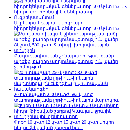
Այլընտրանքային էներգիայի
հիդրոէլեկտրական գեներատոր 500 կՎտ Fra...
Քաղաքացիական շինարարության ցածր
արժեք, բարձր արդյունավետություն, ցածր
ջերմություն...
20 ոտնաչափ 250 կՎտժ 582 կՎտժ
տարողությամբ լիթիում-իոնային մարտկոց...
Փոքր 10 կՎտ 12 կՎտ 15 կՎտ 20 կՎտ միկրո
հիդրո ֆիքսված շեղբով կա...