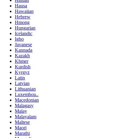
Haitian
Hausa
Hawaiian
Hebrew
Hmong
Hungarian
Icelandic
Igbo
Javanese
Kannada
Kazakh
Khmer
Kurdish
Kyrgyz
Latin
Latvian
Lithuanian
Luxembou..
Macedonian
Malagasy
Malay
Malayalam
Maltese
Maori
Marathi