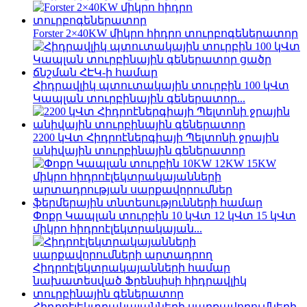
Forster 2×40KW միկրո հիդրո տուրբոգեներատոր
Հիդրավլիկ պտուտակային տուրբին 100 կՎտ
Կապլան տուրբինային գեներատոր...
2200 կՎտ Հիդրոէներգիայի Պելտոնի ջրային
անիվային տուրբինային գեներատոր
Փոքր Կապլան տուրբին 10 կՎտ 12 կՎտ 15 կՎտ
միկրո հիդրոէլեկտրակայան...
Հիդրոէլեկտրակայանների սարքավորումների