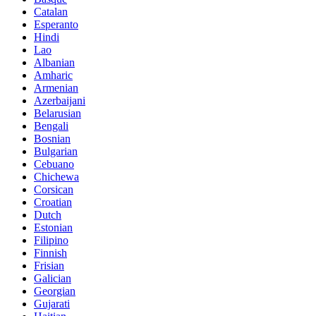
Catalan
Esperanto
Hindi
Lao
Albanian
Amharic
Armenian
Azerbaijani
Belarusian
Bengali
Bosnian
Bulgarian
Cebuano
Chichewa
Corsican
Croatian
Dutch
Estonian
Filipino
Finnish
Frisian
Galician
Georgian
Gujarati