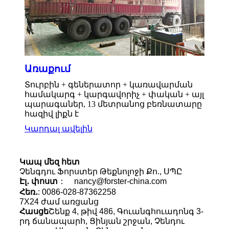
Առաքում
Տուրբին + գեներատոր + կառավարման
համակարգ + կարգավորիչ + փական + այլ
պարագաներ, 13 մետրանոց բեռնատարը
հազիվ լիքն է
Կարդալ ավելին
Կապ մեզ հետ
Չենգդու Ֆորստեր Թեքնոլոջի Քո., ՍՊԸ
Էլ․ փոստ
： nancy@forster-china.com
Հեռ․
: 0086-028-87362258
7X24 ժամ առցանց
Հասցե
Շենք 4, թիվ 486, Գուանգհուադոնգ 3-
րդ ճանապարհ, Ցինյան շրջան, Չենդու