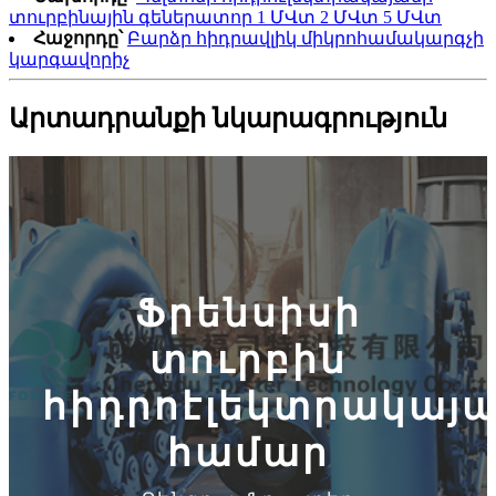
տուրբինային գեներատոր 1 ՄՎտ 2 ՄՎտ 5 ՄՎտ
Հաջորդը՝
Բարձր հիդրավլիկ միկրոհամակարգչի
կարգավորիչ
Արտադրանքի նկարագրություն
Ֆրենսիսի
տուրբին
հիդրոէլեկտրակայ
համար