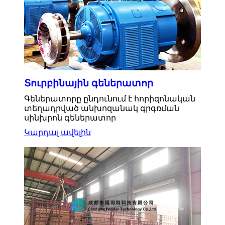
Տուրբինային գեներատոր
Գեներատորը ընդունում է հորիզոնական
տեղադրված անխոզանակ գրգռման
սինխրոն գեներատոր
Կարդալ ավելին