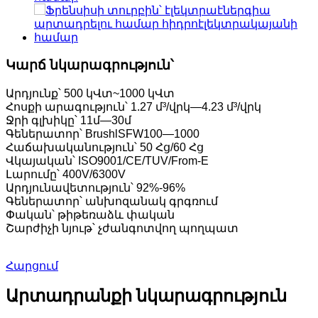
Կարճ նկարագրություն՝
Արդյունք՝ 500 կՎտ~1000 կՎտ
Հոսքի արագություն՝ 1.27 մ³/վրկ—4.23 մ³/վրկ
Ջրի գլխիկը՝ 11մ—30մ
Գեներատոր՝ BrushlSFW100—1000
Հաճախականություն՝ 50 Հց/60 Հց
Վկայական՝ ISO9001/CE/TUV/From-E
Լարումը՝ 400V/6300V
Արդյունավետություն՝ 92%-96%
Գեներատոր՝ անխոզանակ գրգռում
Փական՝ թիթեռաձև փական
Շարժիչի նյութ՝ չժանգոտվող պողպատ
Հարցում
Արտադրանքի նկարագրություն