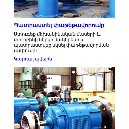
Պատրաստել փաթեթավորումը
Ստուգեք մեխանիկական մասերի և
տուրբինի ներկի մակերեսը և
պատրաստվեք սկսել փաթեթավորման
չափումը։
Կարդալ ավելին