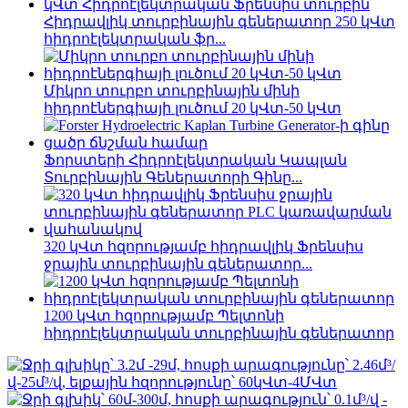
Հիդրավլիկ տուրբինային գեներատոր 250 կՎտ
հիդրոէլեկտրական ֆր...
Միկրո տուրբո տուրբինային մինի
հիդրոէներգիայի լուծում 20 կՎտ-50 կՎտ
Ֆորստերի Հիդրոէլեկտրական Կապլան
Տուրբինային Գեներատորի Գինը...
320 կՎտ հզորությամբ հիդրավլիկ Ֆրենսիս
ջրային տուրբինային գեներատոր...
1200 կՎտ հզորությամբ Պելտոնի
հիդրոէլեկտրական տուրբինային գեներատոր