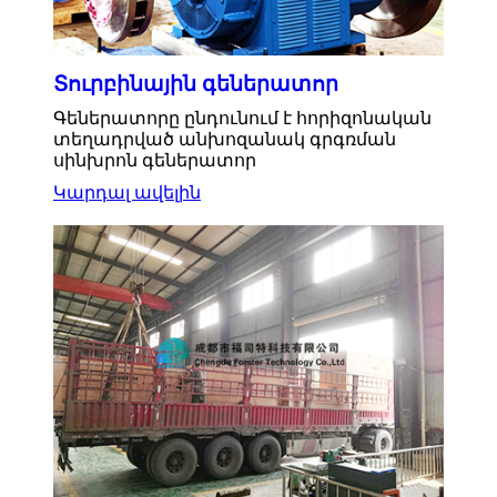
Տուրբինային գեներատոր
Գեներատորը ընդունում է հորիզոնական
տեղադրված անխոզանակ գրգռման
սինխրոն գեներատոր
Կարդալ ավելին