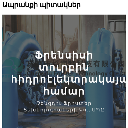
Ապրանքի պիտակներ
Ֆրենսիսի
տուրբին
հիդրոէլեկտրակայ
համար
Չենգդու Ֆրոստեր
Տեխնոլոգիաների Կո., ՍՊԸ