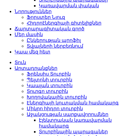
Կառավարման փական
Նորություններ
Ֆորստեր Նյուզ
Հիդրոէներգիայի գիտելիքներ
Ճարտարագիտական ​​​​գործ
Մեր մասին
Ընկերության պրոֆիլ
Տվյալների ներբեռնում
Կապ մեզ հետ
Տուն
Արտադրանքներ
Ֆրենսիս Տուրբին
Պելտոնի տուրբին
Կապլան տուրբին
Տուրգո տուրբին
Խողովակային տուրբին
Էներգիայի կուտակման համակարգ
Միկրո հիդրո տուրբին
Աջակցության սարքավորումներ
Էլեկտրական կառավարման
համակարգ
Տուրբինային պարագաներ