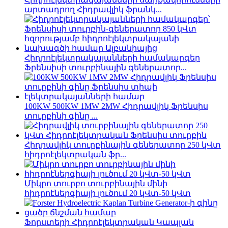
արտադրող Հիդրավլիկ ֆրանկ...
Հիդրոէլեկտրակայանների համակարգեր
Ֆրենսիսի տուրբինային գեներատոր...
100KW 500KW 1MW 2MW Հիդրավլիկ Ֆրենսիս
տուրբինի գինը ...
Հիդրավլիկ տուրբինային գեներատոր 250 կՎտ
հիդրոէլեկտրական ֆր...
Միկրո տուրբո տուրբինային մինի
հիդրոէներգիայի լուծում 20 կՎտ-50 կՎտ
Ֆորստերի Հիդրոէլեկտրական Կապլան