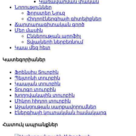
Կառավարման փական
Նորություններ
Ֆորստեր Նյուզ
Հիդրոէներգիայի գիտելիքներ
Ճարտարագիտական ​​​​գործ
Մեր մասին
Ընկերության պրոֆիլ
Տվյալների ներբեռնում
Կապ մեզ հետ
Կատեգորիաներ
Ֆրենսիս Տուրբին
Պելտոնի տուրբին
Կապլան տուրբին
Տուրգո տուրբին
Խողովակային տուրբին
Միկրո հիդրո տուրբին
Աջակցության սարքավորումներ
Էներգիայի կուտակման համակարգ
Հատուկ ապրանքներ