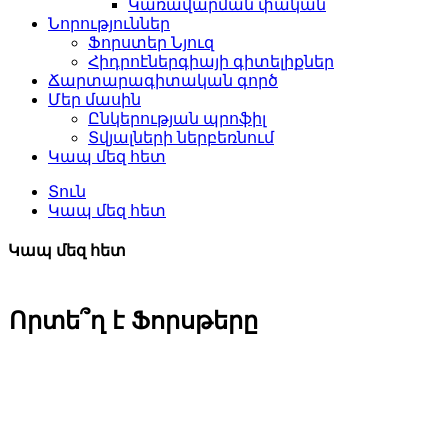
Կառավարման փական
Նորություններ
Ֆորստեր Նյուզ
Հիդրոէներգիայի գիտելիքներ
Ճարտարագիտական ​​​​գործ
Մեր մասին
Ընկերության պրոֆիլ
Տվյալների ներբեռնում
Կապ մեզ հետ
Տուն
Կապ մեզ հետ
Կապ մեզ հետ
Որտե՞ղ է Ֆորսթերը