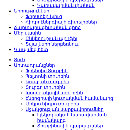
Կառավարման փական
Նորություններ
Ֆորստեր Նյուզ
Հիդրոէներգիայի գիտելիքներ
Ճարտարագիտական ​​​​գործ
Մեր մասին
Ընկերության պրոֆիլ
Տվյալների ներբեռնում
Կապ մեզ հետ
Տուն
Արտադրանքներ
Ֆրենսիս Տուրբին
Պելտոնի տուրբին
Կապլան տուրբին
Տուրգո տուրբին
Խողովակային տուրբին
Էներգիայի կուտակման համակարգ
Միկրո հիդրո տուրբին
Աջակցության սարքավորումներ
Էլեկտրական կառավարման
համակարգ
Տուրբինային պարագաներ