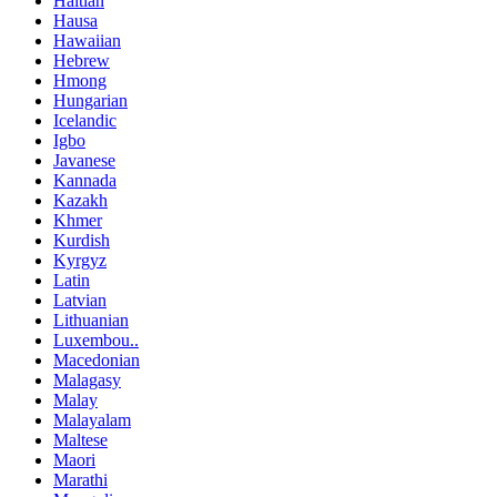
Haitian
Hausa
Hawaiian
Hebrew
Hmong
Hungarian
Icelandic
Igbo
Javanese
Kannada
Kazakh
Khmer
Kurdish
Kyrgyz
Latin
Latvian
Lithuanian
Luxembou..
Macedonian
Malagasy
Malay
Malayalam
Maltese
Maori
Marathi