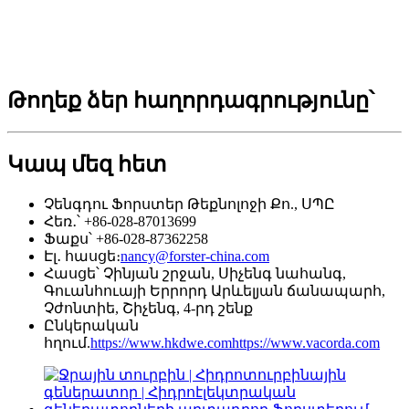
Թողեք ձեր հաղորդագրությունը՝
Կապ մեզ հետ
Չենգդու Ֆորստեր Թեքնոլոջի Քո., ՍՊԸ
Հեռ․՝ +86-028-87013699
Ֆաքս՝ +86-028-87362258
Էլ․ հասցե։
nancy@forster-china.com
Հասցե՝ Չինյան շրջան, Սիչենգ նահանգ,
Գուանհուայի Երրորդ Արևելյան ճանապարհ,
Չժոնտիե, Շիչենգ, 4-րդ շենք
Ընկերական
հղում.
https://www.hkdwe.com
https://www.vacorda.com