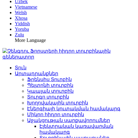
Uzbek
Vietnamese
Welsh
Xhosa
Yiddish
Yoruba
Zulu
More Language
Տուն
Արտադրանքներ
Ֆրենսիս Տուրբին
Պելտոնի տուրբին
Կապլան տուրբին
Տուրգո տուրբին
Խողովակային տուրբին
Էներգիայի կուտակման համակարգ
Միկրո հիդրո տուրբին
Աջակցության սարքավորումներ
Էլեկտրական կառավարման
համակարգ
Տուրբինային պարագաներ