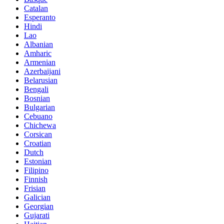
Catalan
Esperanto
Hindi
Lao
Albanian
Amharic
Armenian
Azerbaijani
Belarusian
Bengali
Bosnian
Bulgarian
Cebuano
Chichewa
Corsican
Croatian
Dutch
Estonian
Filipino
Finnish
Frisian
Galician
Georgian
Gujarati