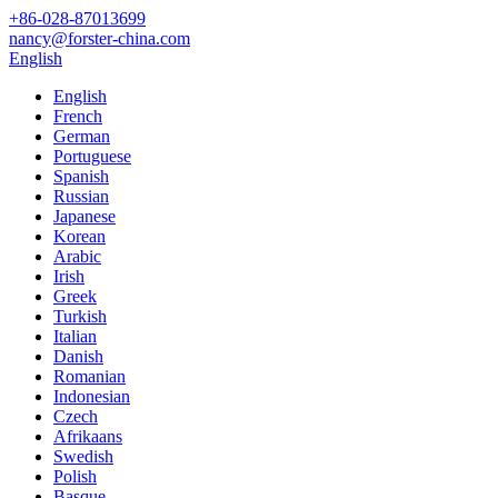
+86-028-87013699
nancy@forster-china.com
English
English
French
German
Portuguese
Spanish
Russian
Japanese
Korean
Arabic
Irish
Greek
Turkish
Italian
Danish
Romanian
Indonesian
Czech
Afrikaans
Swedish
Polish
Basque