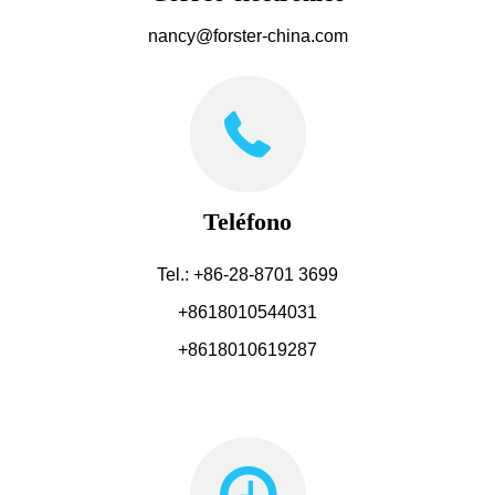
nancy@forster-china.com
Teléfono
Tel.: +86-28-8701 3699
+8618010544031
+8618010619287