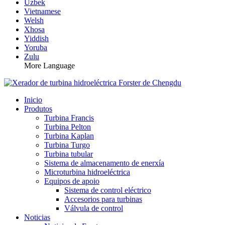
Uzbek
Vietnamese
Welsh
Xhosa
Yiddish
Yoruba
Zulu
More Language
Inicio
Produtos
Turbina Francis
Turbina Pelton
Turbina Kaplan
Turbina Turgo
Turbina tubular
Sistema de almacenamento de enerxía
Microturbina hidroeléctrica
Equipos de apoio
Sistema de control eléctrico
Accesorios para turbinas
Válvula de control
Noticias