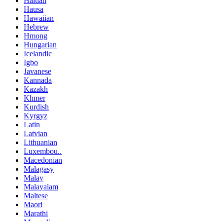
Haitian
Hausa
Hawaiian
Hebrew
Hmong
Hungarian
Icelandic
Igbo
Javanese
Kannada
Kazakh
Khmer
Kurdish
Kyrgyz
Latin
Latvian
Lithuanian
Luxembou..
Macedonian
Malagasy
Malay
Malayalam
Maltese
Maori
Marathi