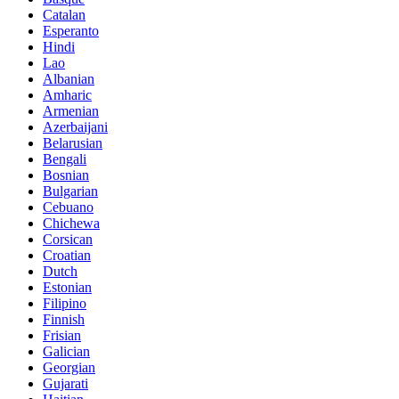
Catalan
Esperanto
Hindi
Lao
Albanian
Amharic
Armenian
Azerbaijani
Belarusian
Bengali
Bosnian
Bulgarian
Cebuano
Chichewa
Corsican
Croatian
Dutch
Estonian
Filipino
Finnish
Frisian
Galician
Georgian
Gujarati