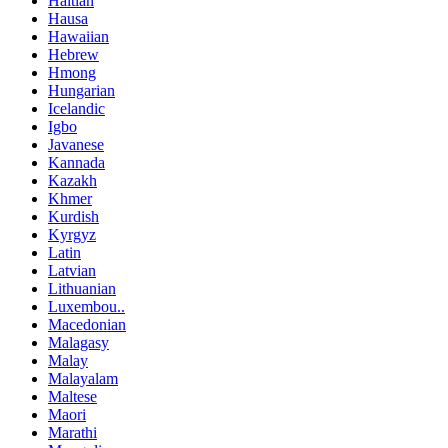
Haitian
Hausa
Hawaiian
Hebrew
Hmong
Hungarian
Icelandic
Igbo
Javanese
Kannada
Kazakh
Khmer
Kurdish
Kyrgyz
Latin
Latvian
Lithuanian
Luxembou..
Macedonian
Malagasy
Malay
Malayalam
Maltese
Maori
Marathi