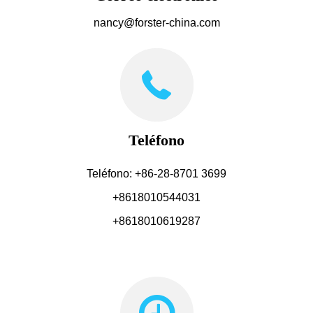
nancy@forster-china.com
Teléfono
Teléfono: +86-28-8701 3699
+8618010544031
+8618010619287