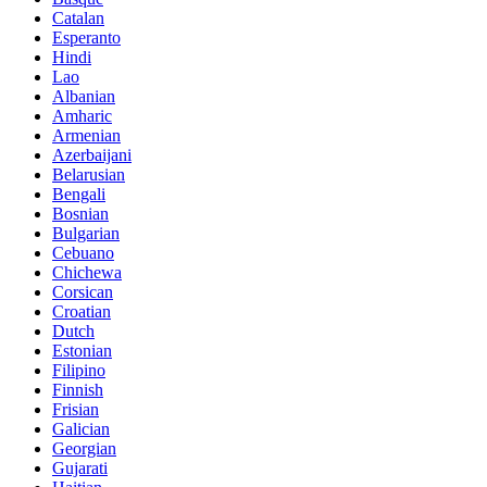
Catalan
Esperanto
Hindi
Lao
Albanian
Amharic
Armenian
Azerbaijani
Belarusian
Bengali
Bosnian
Bulgarian
Cebuano
Chichewa
Corsican
Croatian
Dutch
Estonian
Filipino
Finnish
Frisian
Galician
Georgian
Gujarati