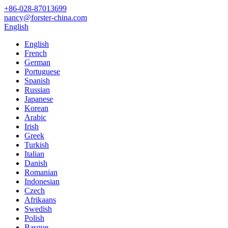
+86-028-87013699
nancy@forster-china.com
English
English
French
German
Portuguese
Spanish
Russian
Japanese
Korean
Arabic
Irish
Greek
Turkish
Italian
Danish
Romanian
Indonesian
Czech
Afrikaans
Swedish
Polish
Basque