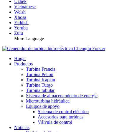
Uzbek
Vietnamese
Welsh
Xhosa
Yiddish
Yoruba
Zulu
More Language
Hogar
Productos
Turbina Francis
Turbina Pelton
Turbina Kaplan
Turbina Turgo
Turbina tubular
Sistema de almacenamiento de energía
Microturbina hidráulica
Equipos de apoyo
Sistema de control eléctrico
Accesorios para turbinas
Válvula de control
Noticias