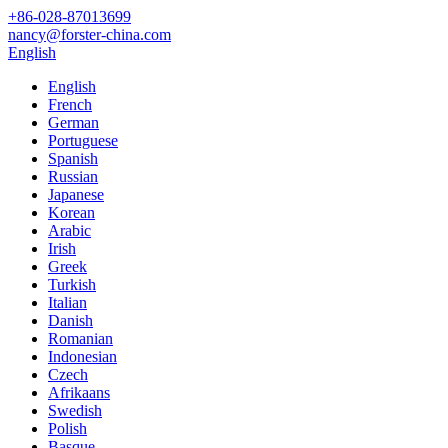
+86-028-87013699
nancy@forster-china.com
English
English
French
German
Portuguese
Spanish
Russian
Japanese
Korean
Arabic
Irish
Greek
Turkish
Italian
Danish
Romanian
Indonesian
Czech
Afrikaans
Swedish
Polish
Basque