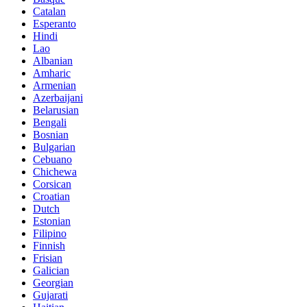
Catalan
Esperanto
Hindi
Lao
Albanian
Amharic
Armenian
Azerbaijani
Belarusian
Bengali
Bosnian
Bulgarian
Cebuano
Chichewa
Corsican
Croatian
Dutch
Estonian
Filipino
Finnish
Frisian
Galician
Georgian
Gujarati