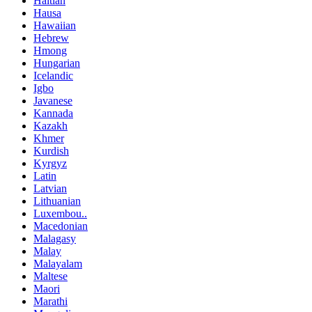
Haitian
Hausa
Hawaiian
Hebrew
Hmong
Hungarian
Icelandic
Igbo
Javanese
Kannada
Kazakh
Khmer
Kurdish
Kyrgyz
Latin
Latvian
Lithuanian
Luxembou..
Macedonian
Malagasy
Malay
Malayalam
Maltese
Maori
Marathi