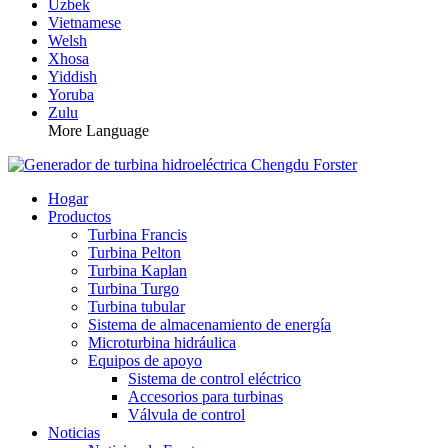
Uzbek
Vietnamese
Welsh
Xhosa
Yiddish
Yoruba
Zulu
More Language
Hogar
Productos
Turbina Francis
Turbina Pelton
Turbina Kaplan
Turbina Turgo
Turbina tubular
Sistema de almacenamiento de energía
Microturbina hidráulica
Equipos de apoyo
Sistema de control eléctrico
Accesorios para turbinas
Válvula de control
Noticias