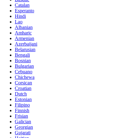
Catalan
Esperanto
Hindi
Lao
Albanian
Amharic
Armenian
Azerbaijani
Belarusian
Bengali
Bosnian
Bulgarian
Cebuano
Chichewa
Corsican
Croatian
Dutch
Estonian
Filipino
Finnish
Frisian
Galician
Georgian
Gujarati