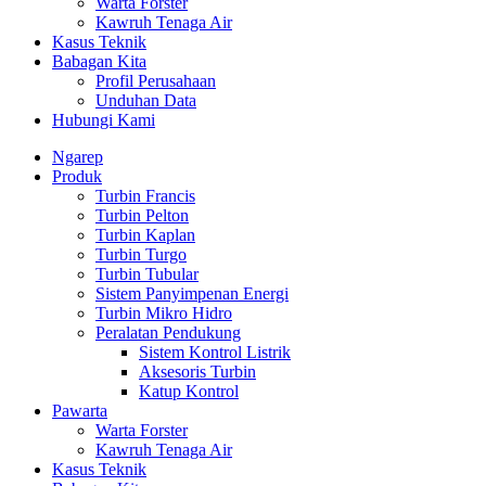
Warta Forster
Kawruh Tenaga Air
Kasus Teknik
Babagan Kita
Profil Perusahaan
Unduhan Data
Hubungi Kami
Ngarep
Produk
Turbin Francis
Turbin Pelton
Turbin Kaplan
Turbin Turgo
Turbin Tubular
Sistem Panyimpenan Energi
Turbin Mikro Hidro
Peralatan Pendukung
Sistem Kontrol Listrik
Aksesoris Turbin
Katup Kontrol
Pawarta
Warta Forster
Kawruh Tenaga Air
Kasus Teknik