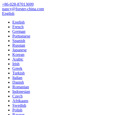
+86-028-87013699
nancy@forster-china.com
English
English
French
German
Portuguese
Spanish
Russian
Japanese
Korean
Arabic
Irish
Greek
Turkish
Italian
Danish
Romanian
Indonesian
Czech
Afrikaans
Swedish
Polish
Basque