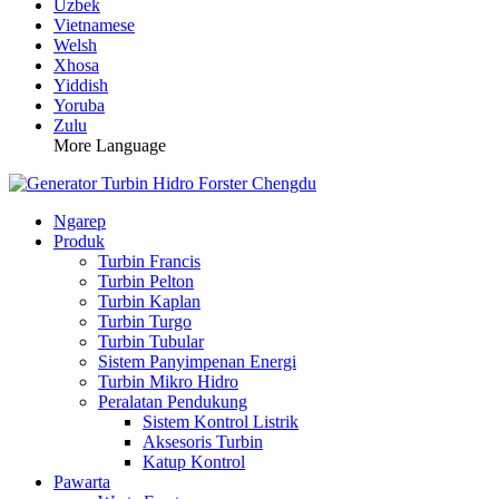
Uzbek
Vietnamese
Welsh
Xhosa
Yiddish
Yoruba
Zulu
More Language
Ngarep
Produk
Turbin Francis
Turbin Pelton
Turbin Kaplan
Turbin Turgo
Turbin Tubular
Sistem Panyimpenan Energi
Turbin Mikro Hidro
Peralatan Pendukung
Sistem Kontrol Listrik
Aksesoris Turbin
Katup Kontrol
Pawarta