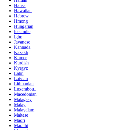
Haitian
Hausa
Hawaiian
Hebrew
Hmong
Hungarian
Icelandic
Igbo
Javanese
Kannada
Kazakh
Khmer
Kurdish
Kyrgyz
Latin
Latvian
Lithuanian
Luxembou..
Macedonian
Malagasy
Malay
Malayalam
Maltese
Maori
Marathi