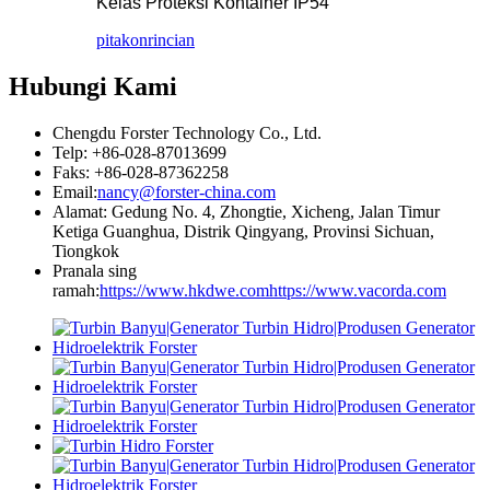
Kelas Proteksi Kontainer IP54
pitakon
rincian
Hubungi Kami
Chengdu Forster Technology Co., Ltd.
Telp: +86-028-87013699
Faks: +86-028-87362258
Email:
nancy@forster-china.com
Alamat: Gedung No. 4, Zhongtie, Xicheng, Jalan Timur
Ketiga Guanghua, Distrik Qingyang, Provinsi Sichuan,
Tiongkok
Pranala sing
ramah:
https://www.hkdwe.com
https://www.vacorda.com