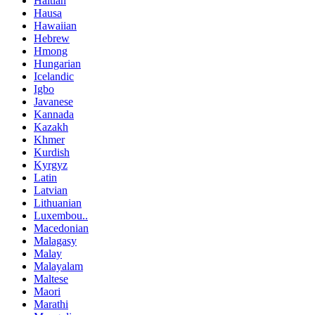
Haitian
Hausa
Hawaiian
Hebrew
Hmong
Hungarian
Icelandic
Igbo
Javanese
Kannada
Kazakh
Khmer
Kurdish
Kyrgyz
Latin
Latvian
Lithuanian
Luxembou..
Macedonian
Malagasy
Malay
Malayalam
Maltese
Maori
Marathi