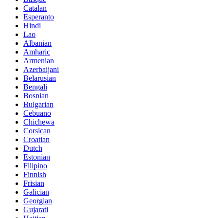
Catalan
Esperanto
Hindi
Lao
Albanian
Amharic
Armenian
Azerbaijani
Belarusian
Bengali
Bosnian
Bulgarian
Cebuano
Chichewa
Corsican
Croatian
Dutch
Estonian
Filipino
Finnish
Frisian
Galician
Georgian
Gujarati