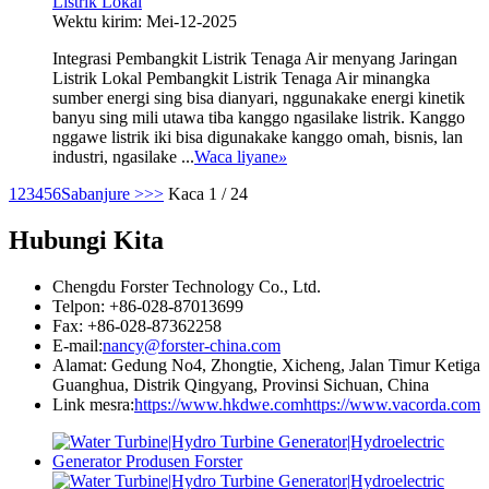
Listrik Lokal
Wektu kirim: Mei-12-2025
Integrasi Pembangkit Listrik Tenaga Air menyang Jaringan
Listrik Lokal Pembangkit Listrik Tenaga Air minangka
sumber energi sing bisa dianyari, nggunakake energi kinetik
banyu sing mili utawa tiba kanggo ngasilake listrik. Kanggo
nggawe listrik iki bisa digunakake kanggo omah, bisnis, lan
industri, ngasilake ...
Waca liyane
»
1
2
3
4
5
6
Sabanjure >
>>
Kaca 1 / 24
Hubungi Kita
Chengdu Forster Technology Co., Ltd.
Telpon: +86-028-87013699
Fax: +86-028-87362258
E-mail:
nancy@forster-china.com
Alamat: Gedung No4, Zhongtie, Xicheng, Jalan Timur Ketiga
Guanghua, Distrik Qingyang, Provinsi Sichuan, China
Link mesra:
https://www.hkdwe.com
https://www.vacorda.com