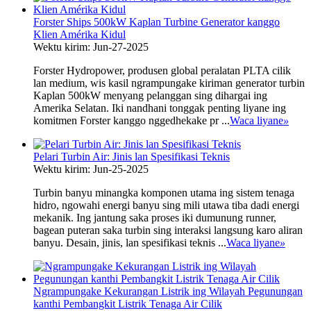
Forster Ships 500kW Kaplan Turbine Generator kanggo
Klien Amérika Kidul
Wektu kirim: Jun-27-2025
Forster Hydropower, produsen global peralatan PLTA cilik
lan medium, wis kasil ngrampungake kiriman generator turbin
Kaplan 500kW menyang pelanggan sing dihargai ing
Amerika Selatan. Iki nandhani tonggak penting liyane ing
komitmen Forster kanggo nggedhekake pr ...
Waca liyane
»
Pelari Turbin Air: Jinis lan Spesifikasi Teknis
Wektu kirim: Jun-25-2025
Turbin banyu minangka komponen utama ing sistem tenaga
hidro, ngowahi energi banyu sing mili utawa tiba dadi energi
mekanik. Ing jantung saka proses iki dumunung runner,
bagean puteran saka turbin sing interaksi langsung karo aliran
banyu. Desain, jinis, lan spesifikasi teknis ...
Waca liyane
»
Ngrampungake Kekurangan Listrik ing Wilayah Pegunungan
kanthi Pembangkit Listrik Tenaga Air Cilik