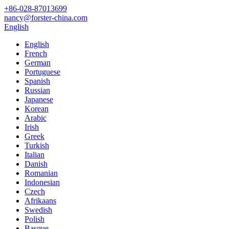
+86-028-87013699
nancy@forster-china.com
English
English
French
German
Portuguese
Spanish
Russian
Japanese
Korean
Arabic
Irish
Greek
Turkish
Italian
Danish
Romanian
Indonesian
Czech
Afrikaans
Swedish
Polish
Basque