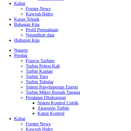
Kabar
Forster News
Kawruh Hidro
Kasus Teknik
Babagan Kita
Profil Perusahaan
Ngundhuh data
Hubungi Kita
Ngarep
Produk
Francis Turbine
Turbin Pelton Kab
Turbin Kaplan
Turbin Turo
Turbin Tubular
Sistem Panyimpenan Energi
Turbin Mikro Rumah Tangga
Peralatan Dhukungan
Sistem Kontrol Listrik
Aksesoris Turbin
Katup Kontrol
Kabar
Forster News
Kawruh Hidro