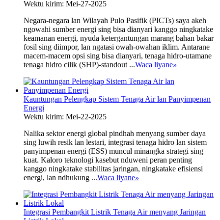
Wektu kirim: Mei-27-2025
Negara-negara lan Wilayah Pulo Pasifik (PICTs) saya akeh
ngowahi sumber energi sing bisa dianyari kanggo ningkatake
keamanan energi, nyuda ketergantungan marang bahan bakar
fosil sing diimpor, lan ngatasi owah-owahan iklim. Antarane
macem-macem opsi sing bisa dianyari, tenaga hidro-utamane
tenaga hidro cilik (SHP)-standout ...
Waca liyane
»
Kauntungan Pelengkap Sistem Tenaga Air lan Panyimpenan
Energi
Wektu kirim: Mei-22-2025
Nalika sektor energi global pindhah menyang sumber daya
sing luwih resik lan lestari, integrasi tenaga hidro lan sistem
panyimpenan energi (ESS) muncul minangka strategi sing
kuat. Kaloro teknologi kasebut nduweni peran penting
kanggo ningkatake stabilitas jaringan, ningkatake efisiensi
energi, lan ndhukung ...
Waca liyane
»
Integrasi Pembangkit Listrik Tenaga Air menyang Jaringan