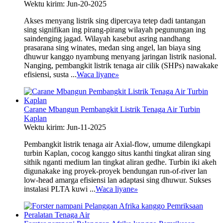
Wektu kirim: Jun-20-2025
Akses menyang listrik sing dipercaya tetep dadi tantangan
sing signifikan ing pirang-pirang wilayah pegunungan ing
saindenging jagad. Wilayah kasebut asring nandhang
prasarana sing winates, medan sing angel, lan biaya sing
dhuwur kanggo nyambung menyang jaringan listrik nasional.
Nanging, pembangkit listrik tenaga air cilik (SHPs) nawakake
efisiensi, susta ...
Waca liyane
»
Carane Mbangun Pembangkit Listrik Tenaga Air Turbin
Kaplan
Wektu kirim: Jun-11-2025
Pembangkit listrik tenaga air Axial-flow, umume dilengkapi
turbin Kaplan, cocog kanggo situs kanthi tingkat aliran sing
sithik nganti medium lan tingkat aliran gedhe. Turbin iki akeh
digunakake ing proyek-proyek bendungan run-of-river lan
low-head amarga efisiensi lan adaptasi sing dhuwur. Sukses
instalasi PLTA kuwi ...
Waca liyane
»