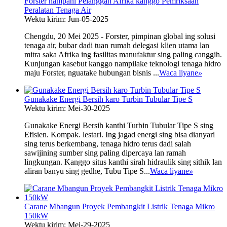
Forster nampani Pelanggan Afrika kanggo Pemriksaan
Peralatan Tenaga Air
Wektu kirim: Jun-05-2025
Chengdu, 20 Mei 2025 - Forster, pimpinan global ing solusi
tenaga air, bubar dadi tuan rumah delegasi klien utama lan
mitra saka Afrika ing fasilitas manufaktur sing paling canggih.
Kunjungan kasebut kanggo nampilake teknologi tenaga hidro
maju Forster, nguatake hubungan bisnis ...
Waca liyane
»
Gunakake Energi Bersih karo Turbin Tubular Tipe S
Wektu kirim: Mei-30-2025
Gunakake Energi Bersih kanthi Turbin Tubular Tipe S sing
Efisien. Kompak. lestari. Ing jagad energi sing bisa dianyari
sing terus berkembang, tenaga hidro terus dadi salah
sawijining sumber sing paling dipercaya lan ramah
lingkungan. Kanggo situs kanthi sirah hidraulik sing sithik lan
aliran banyu sing gedhe, Tubu Tipe S...
Waca liyane
»
Carane Mbangun Proyek Pembangkit Listrik Tenaga Mikro
150kW
Wektu kirim: Mei-29-2025