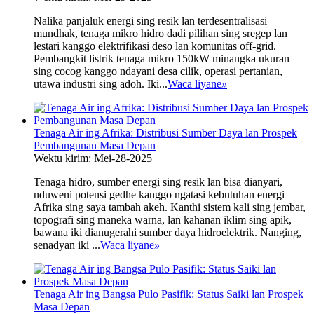
Nalika panjaluk energi sing resik lan terdesentralisasi
mundhak, tenaga mikro hidro dadi pilihan sing sregep lan
lestari kanggo elektrifikasi deso lan komunitas off-grid.
Pembangkit listrik tenaga mikro 150kW minangka ukuran
sing cocog kanggo ndayani desa cilik, operasi pertanian,
utawa industri sing adoh. Iki...
Waca liyane
»
Tenaga Air ing Afrika: Distribusi Sumber Daya lan Prospek
Pembangunan Masa Depan
Wektu kirim: Mei-28-2025
Tenaga hidro, sumber energi sing resik lan bisa dianyari,
nduweni potensi gedhe kanggo ngatasi kebutuhan energi
Afrika sing saya tambah akeh. Kanthi sistem kali sing jembar,
topografi sing maneka warna, lan kahanan iklim sing apik,
bawana iki dianugerahi sumber daya hidroelektrik. Nanging,
senadyan iki ...
Waca liyane
»
Tenaga Air ing Bangsa Pulo Pasifik: Status Saiki lan Prospek
Masa Depan