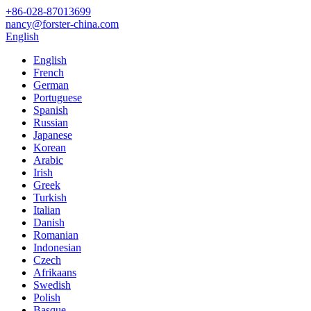
+86-028-87013699
nancy@forster-china.com
English
English
French
German
Portuguese
Spanish
Russian
Japanese
Korean
Arabic
Irish
Greek
Turkish
Italian
Danish
Romanian
Indonesian
Czech
Afrikaans
Swedish
Polish
Basque