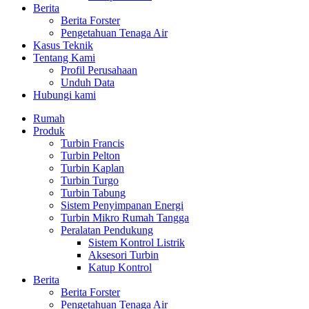
Berita
Berita Forster
Pengetahuan Tenaga Air
Kasus Teknik
Tentang Kami
Profil Perusahaan
Unduh Data
Hubungi kami
Rumah
Produk
Turbin Francis
Turbin Pelton
Turbin Kaplan
Turbin Turgo
Turbin Tabung
Sistem Penyimpanan Energi
Turbin Mikro Rumah Tangga
Peralatan Pendukung
Sistem Kontrol Listrik
Aksesori Turbin
Katup Kontrol
Berita
Berita Forster
Pengetahuan Tenaga Air