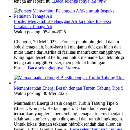
tenaga air seperti itu...
Baca selengkapnya
"Lainnya
Forster Menyambut Pelanggan Afrika untuk Inspeksi
Peralatan Tenaga Air
Waktu posting: 05-Jun-2025
Chengdu, 20 Mei 2025 – Forster, pemimpin global dalam
solusi tenaga air, baru-baru ini menjamu delegasi klien dan
mitra utama dari Afrika di fasilitas manufaktur canggihnya.
Kunjungan tersebut bertujuan untuk memamerkan teknologi
tenaga air canggih Forster, memperkuat hubungan
bisnis...
Baca selengkapnya
"Lainnya
Memanfaatkan Energi Bersih dengan Turbin Tabung Tipe S
Waktu posting: 30-Mei-2025
Manfaatkan Energi Bersih dengan Turbin Tabung Tipe-S
Efisien. Kompak. Berkelanjutan. Dalam dunia energi
terbarukan yang terus berkembang, tenaga air terus menjadi
salah satu sumber yang paling andal dan ramah lingkungan.
Untuk lokasi dengan tekanan hidrolik rendah dan aliran air
besar, Turbin Tabung Tipe-S...
Baca selengkapnya
"Lainnya