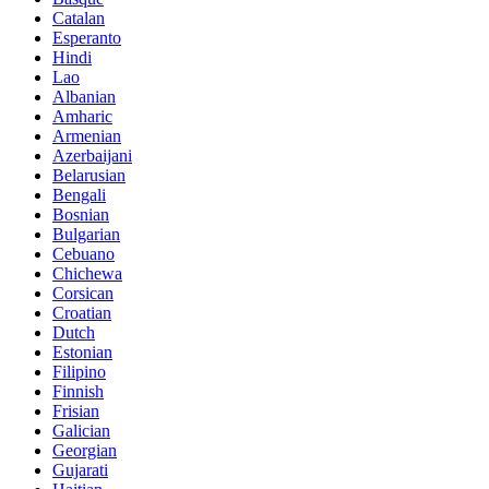
Catalan
Esperanto
Hindi
Lao
Albanian
Amharic
Armenian
Azerbaijani
Belarusian
Bengali
Bosnian
Bulgarian
Cebuano
Chichewa
Corsican
Croatian
Dutch
Estonian
Filipino
Finnish
Frisian
Galician
Georgian
Gujarati