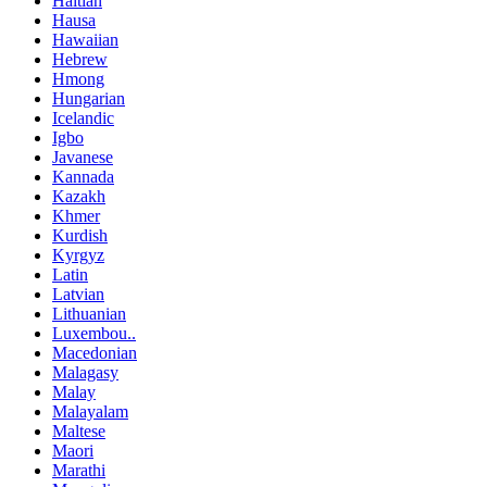
Haitian
Hausa
Hawaiian
Hebrew
Hmong
Hungarian
Icelandic
Igbo
Javanese
Kannada
Kazakh
Khmer
Kurdish
Kyrgyz
Latin
Latvian
Lithuanian
Luxembou..
Macedonian
Malagasy
Malay
Malayalam
Maltese
Maori
Marathi