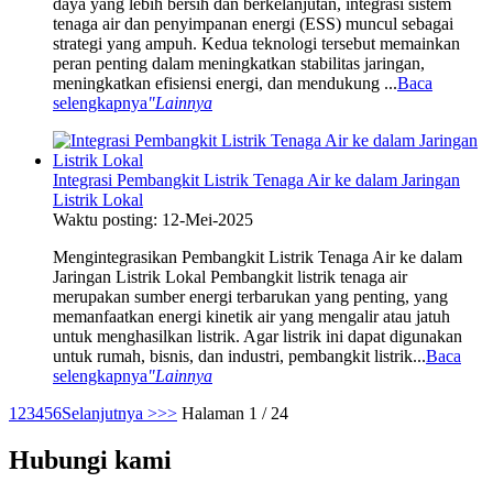
daya yang lebih bersih dan berkelanjutan, integrasi sistem
tenaga air dan penyimpanan energi (ESS) muncul sebagai
strategi yang ampuh. Kedua teknologi tersebut memainkan
peran penting dalam meningkatkan stabilitas jaringan,
meningkatkan efisiensi energi, dan mendukung ...
Baca
selengkapnya
"Lainnya
Integrasi Pembangkit Listrik Tenaga Air ke dalam Jaringan
Listrik Lokal
Waktu posting: 12-Mei-2025
Mengintegrasikan Pembangkit Listrik Tenaga Air ke dalam
Jaringan Listrik Lokal Pembangkit listrik tenaga air
merupakan sumber energi terbarukan yang penting, yang
memanfaatkan energi kinetik air yang mengalir atau jatuh
untuk menghasilkan listrik. Agar listrik ini dapat digunakan
untuk rumah, bisnis, dan industri, pembangkit listrik...
Baca
selengkapnya
"Lainnya
1
2
3
4
5
6
Selanjutnya >
>>
Halaman 1 / 24
Hubungi kami