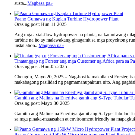
susta...
Magbasa pa
»
Paano Gumawa ng Kaplan Turbine Hydropower Plant
Oras ng post: Hun-11-2025
Ang mga axial-flow hydropower na planta, na karaniwang nila
turbine na ito ay malawakang ginagamit sa mga proyektong ru
installation...
Magbasa pa
»
Tinatanggap ng Forster ang mga Customer ng Africa para sa 
Oras ng post: Hun-05-2025
Chengdu, Mayo 20, 2025 – Nag-host kamakailan si Forster, isa
makabagong pasilidad ng pagmamanupaktura nito. Ang pagbisita
Gamitin ang Malinis na Enerhiya gamit ang S-Type Tubular Tu
Oras ng post: Mayo-30-2025
Gamitin ang Malinis na Enerhiya gamit ang S-Type Tubular Tu
sa mga pinaka-maaasahan at environment friendly na mapagkuku
Paano Gumawa ng 150kW Micro Hydropower Plant Project