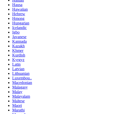
Haitian
Hausa
Hawaiian
Hebrew
Hmong
Hungarian
Icelandic
Igbo
Javanese
Kannada
Kazakh
Khmer
Kurdish
Kyrgyz
Latin
Latvian
Lithuanian
Luxembou..
Macedonian
Malagasy
Malay
Malayalam
Maltese
Maori
Marathi