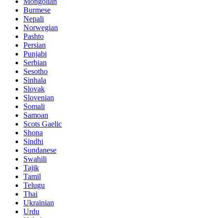
Mongolian
Burmese
Nepali
Norwegian
Pashto
Persian
Punjabi
Serbian
Sesotho
Sinhala
Slovak
Slovenian
Somali
Samoan
Scots Gaelic
Shona
Sindhi
Sundanese
Swahili
Tajik
Tamil
Telugu
Thai
Ukrainian
Urdu