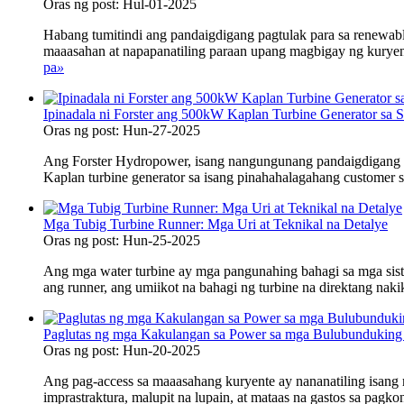
Oras ng post: Hul-01-2025
Habang tumitindi ang pandaigdigang pagtulak para sa renewabl
maaasahan at napapanatiling paraan upang magbigay ng kuryent
pa
»
Ipinadala ni Forster ang 500kW Kaplan Turbine Generator sa 
Oras ng post: Hun-27-2025
Ang Forster Hydropower, isang nangungunang pandaigdigang 
Kaplan turbine generator sa isang pinahahalagahang customer 
Mga Tubig Turbine Runner: Mga Uri at Teknikal na Detalye
Oras ng post: Hun-25-2025
Ang mga water turbine ay mga pangunahing bahagi sa mga sist
ang runner, ang umiikot na bahagi ng turbine na direktang naki
Paglutas ng mga Kakulangan sa Power sa mga Bulubunduking 
Oras ng post: Hun-20-2025
Ang pag-access sa maaasahang kuryente ay nananatiling isan
imprastraktura, malupit na lupain, at mataas na gastos sa pa