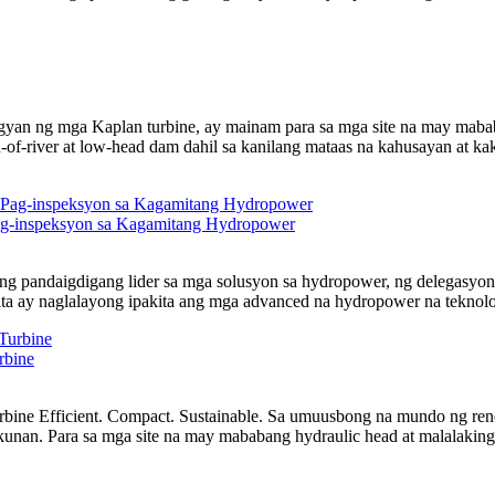
gyan ng mga Kaplan turbine, ay mainam para sa mga site na may maba
n-of-river at low-head dam dahil sa kanilang mataas na kahusayan a
Pag-inspeksyon sa Kagamitang Hydropower
ng pandaigdigang lider sa mga solusyon sa hydropower, ng delegasyon
 ay naglalayong ipakita ang mga advanced na hydropower na teknolohi
rbine
rbine Efficient. Compact. Sustainable. Sa umuusbong na mundo ng ren
nan. Para sa mga site na may mababang hydraulic head at malalaking 