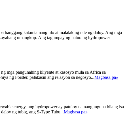
ba hanggang katamtamang ulo at malalaking rate ng daloy. Ang mga
t kakayahang umangkop. Ang tagumpay ng naturang hydropower
 ng mga pangunahing kliyente at kasosyo mula sa Africa sa
ya ng Forster, palakasin ang relasyon sa negosyo...
Magbasa pa
»
ewable energy, ang hydropower ay patuloy na nangunguna bilang isa
daloy ng tubig, ang S-Type Tubu...
Magbasa pa
»