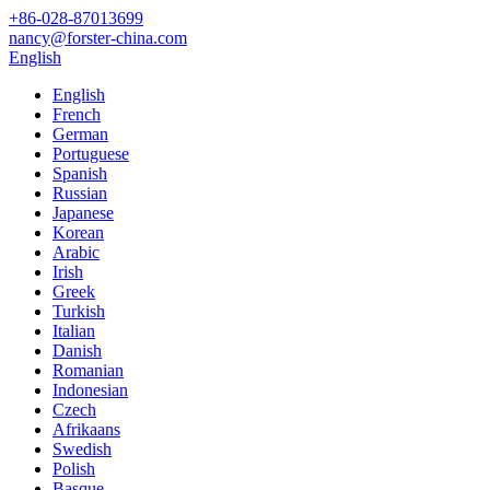
+86-028-87013699
nancy@forster-china.com
English
English
French
German
Portuguese
Spanish
Russian
Japanese
Korean
Arabic
Irish
Greek
Turkish
Italian
Danish
Romanian
Indonesian
Czech
Afrikaans
Swedish
Polish
Basque