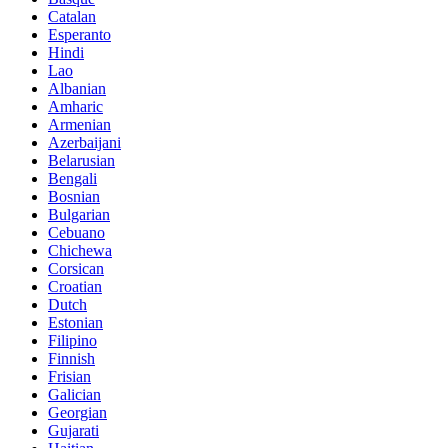
Catalan
Esperanto
Hindi
Lao
Albanian
Amharic
Armenian
Azerbaijani
Belarusian
Bengali
Bosnian
Bulgarian
Cebuano
Chichewa
Corsican
Croatian
Dutch
Estonian
Filipino
Finnish
Frisian
Galician
Georgian
Gujarati