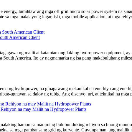
e energy, lumilitaw ang mga off-grid micro solar power system na sin
e sa mga malalayong lugar, isla, mga mobile application, at mga rehi
South American Client
tagagawa ng maliit at katamtamang laki ng hydropower equipment, a
sa South America. Ito ay nagmamarka ng isa pang makabuluhang milesto
ema ng hydropower, na ginagawang mekanikal na enerhiya ang enerhiy
kipag-ugnayan sa daloy ng tubig. Ang disenyo, uri, at teknikal na mga p
Rehiyon na may Maliit na Hydropower Plants
g malaking hamon sa maraming bulubunduking rehiyon sa buong mundo.
gkonekta sa mga pambansang grid ng kuryente. Gayunpaman, ang malilii