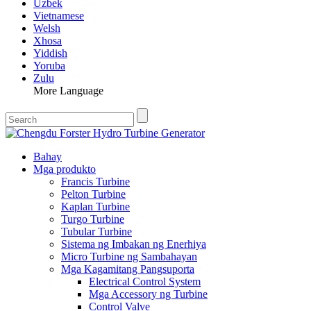
Uzbek
Vietnamese
Welsh
Xhosa
Yiddish
Yoruba
Zulu
More Language
Bahay
Mga produkto
Francis Turbine
Pelton Turbine
Kaplan Turbine
Turgo Turbine
Tubular Turbine
Sistema ng Imbakan ng Enerhiya
Micro Turbine ng Sambahayan
Mga Kagamitang Pangsuporta
Electrical Control System
Mga Accessory ng Turbine
Control Valve