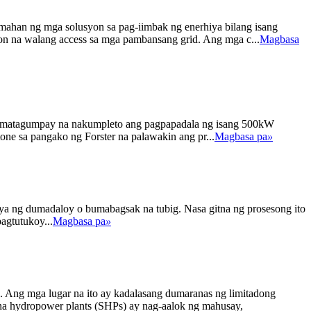
amahan ng mga solusyon sa pag-iimbak ng enerhiya bilang isang
yon na walang access sa mga pambansang grid. Ang mga c...
Magbasa
y matagumpay na nakumpleto ang pagpapadala ng isang 500kW
ne sa pangako ng Forster na palawakin ang pr...
Magbasa pa
»
a ng dumadaloy o bumabagsak na tubig. Nasa gitna ng prosesong ito
agtutukoy...
Magbasa pa
»
 Ang mga lugar na ito ay kadalasang dumaranas ng limitadong
t na hydropower plants (SHPs) ay nag-aalok ng mahusay,