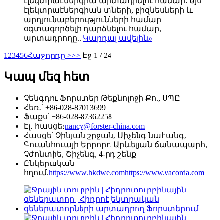
էլեկտրաէներգիա արտադրելու համար: Այս
էլեկտրաէներգիան տների, բիզնեսների և
արդյունաբերությունների համար
օգտագործելի դարձնելու համար,
արտադրողը...
Կարդալ ավելին
»
1
2
3
4
5
6
Հաջորդը >
>>
Էջ 1 / 24
Կապ մեզ հետ
Չենգդու Ֆորստեր Թեքնոլոջի Քո., ՍՊԸ
Հեռ․՝ +86-028-87013699
Ֆաքս՝ +86-028-87362258
Էլ․ հասցե։
nancy@forster-china.com
Հասցե՝ Չինյան շրջան, Սիչենգ նահանգ,
Գուանհուայի Երրորդ Արևելյան ճանապարհ,
Չժոնտիե, Շիչենգ, 4-րդ շենք
Ընկերական
հղում.
https://www.hkdwe.com
https://www.vacorda.com