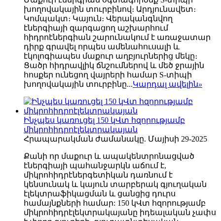
խողովակային տուրբինով։ Արդյունավետ։
Կոմպակտ։ Կայուն։ Վերականգնվող
էներգիայի զարգացող աշխարհում
հիդրոէներգիան շարունակում է առաջատար
դիրք գրավել որպես ամենահուսալի և
էկոլոգիապես մաքուր աղբյուրներից մեկը։
Ցածր հիդրավլիկ ճնշումներով և մեծ ջրային
հոսքեր ունեցող վայրերի համար S-տիպի
խողովակային տուրբինը...
Կարդալ ավելին
»
Ինչպես կառուցել 150 կՎտ հզորությամբ
միկրոհիդրոէլեկտրակայան
Հրապարակման ժամանակը. Մայիսի 29-2025
Քանի որ մաքուր և ապակենտրոնացված
էներգիայի պահանջարկն աճում է,
միկրոհիդրէներգետիկան դառնում է
կենսունակ և կայուն տարբերակ գյուղական
էլեկտրաֆիկացման և ցանցից դուրս
համայնքների համար: 150 կՎտ հզորությամբ
միկրոհիդրէլեկտրակայանը իդեալական չափս