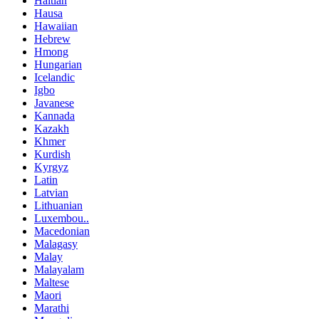
Haitian
Hausa
Hawaiian
Hebrew
Hmong
Hungarian
Icelandic
Igbo
Javanese
Kannada
Kazakh
Khmer
Kurdish
Kyrgyz
Latin
Latvian
Lithuanian
Luxembou..
Macedonian
Malagasy
Malay
Malayalam
Maltese
Maori
Marathi