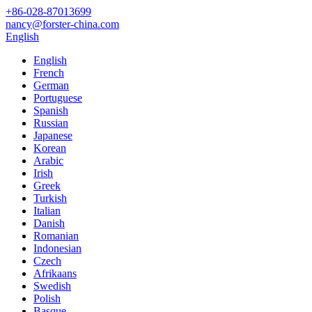
+86-028-87013699
nancy@forster-china.com
English
English
French
German
Portuguese
Spanish
Russian
Japanese
Korean
Arabic
Irish
Greek
Turkish
Italian
Danish
Romanian
Indonesian
Czech
Afrikaans
Swedish
Polish
Basque