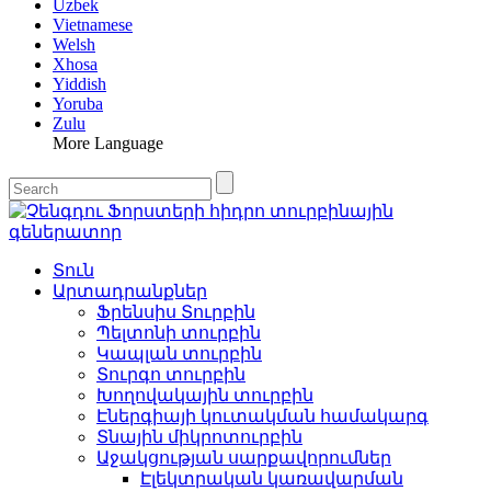
Uzbek
Vietnamese
Welsh
Xhosa
Yiddish
Yoruba
Zulu
More Language
Տուն
Արտադրանքներ
Ֆրենսիս Տուրբին
Պելտոնի տուրբին
Կապլան տուրբին
Տուրգո տուրբին
Խողովակային տուրբին
Էներգիայի կուտակման համակարգ
Տնային միկրոտուրբին
Աջակցության սարքավորումներ
Էլեկտրական կառավարման