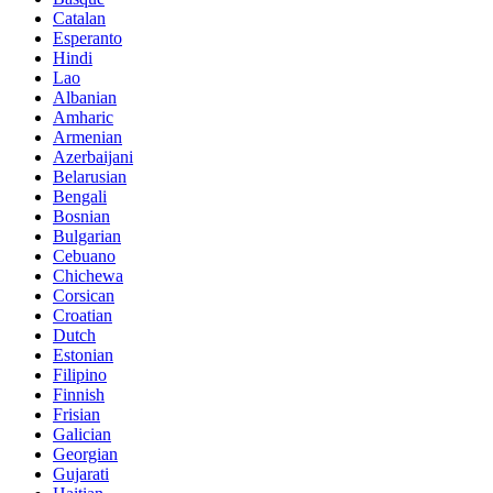
Catalan
Esperanto
Hindi
Lao
Albanian
Amharic
Armenian
Azerbaijani
Belarusian
Bengali
Bosnian
Bulgarian
Cebuano
Chichewa
Corsican
Croatian
Dutch
Estonian
Filipino
Finnish
Frisian
Galician
Georgian
Gujarati