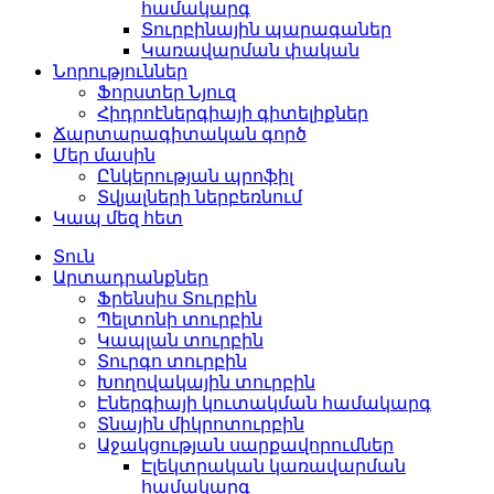
համակարգ
Տուրբինային պարագաներ
Կառավարման փական
Նորություններ
Ֆորստեր Նյուզ
Հիդրոէներգիայի գիտելիքներ
Ճարտարագիտական ​​​​գործ
Մեր մասին
Ընկերության պրոֆիլ
Տվյալների ներբեռնում
Կապ մեզ հետ
Տուն
Արտադրանքներ
Ֆրենսիս Տուրբին
Պելտոնի տուրբին
Կապլան տուրբին
Տուրգո տուրբին
Խողովակային տուրբին
Էներգիայի կուտակման համակարգ
Տնային միկրոտուրբին
Աջակցության սարքավորումներ
Էլեկտրական կառավարման
համակարգ