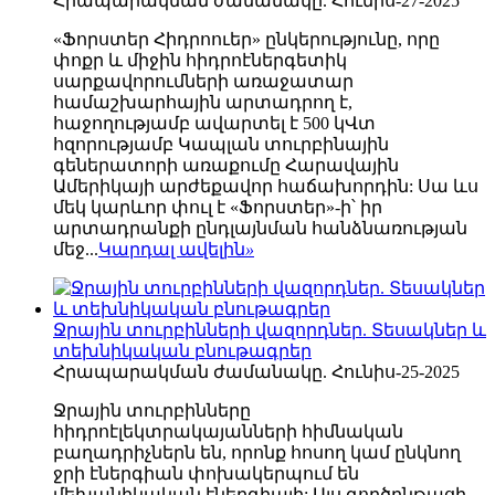
Հրապարակման ժամանակը. Հունիս-27-2025
«Ֆորստեր Հիդրոուեր» ընկերությունը, որը
փոքր և միջին հիդրոէներգետիկ
սարքավորումների առաջատար
համաշխարհային արտադրող է,
հաջողությամբ ավարտել է 500 կՎտ
հզորությամբ Կապլան տուրբինային
գեներատորի առաքումը Հարավային
Ամերիկայի արժեքավոր հաճախորդին: Սա ևս
մեկ կարևոր փուլ է «Ֆորստեր»-ի՝ իր
արտադրանքի ընդլայնման հանձնառության
մեջ...
Կարդալ ավելին
»
Ջրային տուրբինների վազորդներ. Տեսակներ և
տեխնիկական բնութագրեր
Հրապարակման ժամանակը. Հունիս-25-2025
Ջրային տուրբինները
հիդրոէլեկտրակայանների հիմնական
բաղադրիչներն են, որոնք հոսող կամ ընկնող
ջրի էներգիան փոխակերպում են
մեխանիկական էներգիայի: Այս գործընթացի