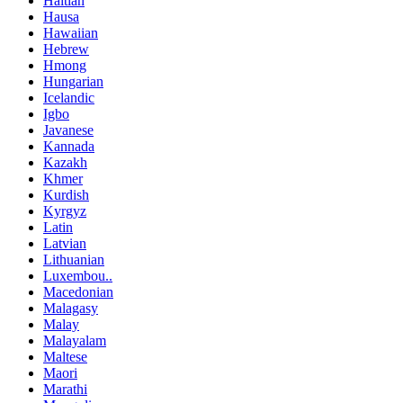
Haitian
Hausa
Hawaiian
Hebrew
Hmong
Hungarian
Icelandic
Igbo
Javanese
Kannada
Kazakh
Khmer
Kurdish
Kyrgyz
Latin
Latvian
Lithuanian
Luxembou..
Macedonian
Malagasy
Malay
Malayalam
Maltese
Maori
Marathi