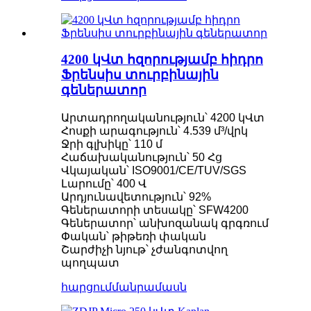
4200 կՎտ հզորությամբ հիդրո
Ֆրենսիս տուրբինային
գեներատոր
Արտադրողականություն՝ 4200 կՎտ
Հոսքի արագություն՝ 4.539 մ³/վրկ
Ջրի գլխիկը՝ 110 մ
Հաճախականություն՝ 50 Հց
Վկայական՝ ISO9001/CE/TUV/SGS
Լարումը՝ 400 Վ
Արդյունավետություն՝ 92%
Գեներատորի տեսակը՝ SFW4200
Գեներատոր՝ անխոզանակ գրգռում
Փական՝ թիթեռի փական
Շարժիչի նյութ՝ չժանգոտվող
պողպատ
հարցում
մանրամասն