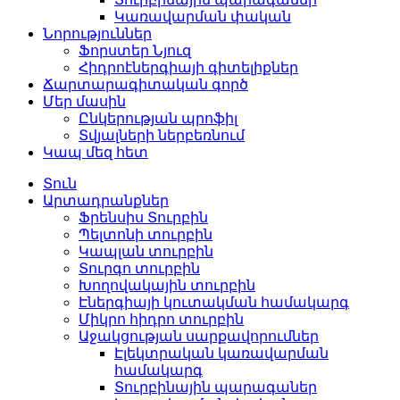
Կառավարման փական
Նորություններ
Ֆորստեր Նյուզ
Հիդրոէներգիայի գիտելիքներ
Ճարտարագիտական ​​​​գործ
Մեր մասին
Ընկերության պրոֆիլ
Տվյալների ներբեռնում
Կապ մեզ հետ
Տուն
Արտադրանքներ
Ֆրենսիս Տուրբին
Պելտոնի տուրբին
Կապլան տուրբին
Տուրգո տուրբին
Խողովակային տուրբին
Էներգիայի կուտակման համակարգ
Միկրո հիդրո տուրբին
Աջակցության սարքավորումներ
Էլեկտրական կառավարման
համակարգ
Տուրբինային պարագաներ