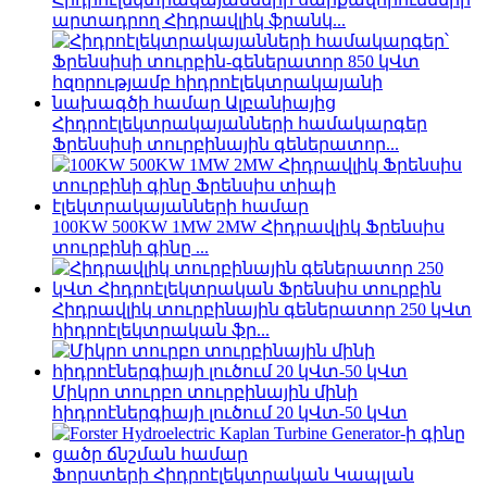
արտադրող Հիդրավլիկ ֆրանկ...
Հիդրոէլեկտրակայանների համակարգեր
Ֆրենսիսի տուրբինային գեներատոր...
100KW 500KW 1MW 2MW Հիդրավլիկ Ֆրենսիս
տուրբինի գինը ...
Հիդրավլիկ տուրբինային գեներատոր 250 կՎտ
հիդրոէլեկտրական ֆր...
Միկրո տուրբո տուրբինային մինի
հիդրոէներգիայի լուծում 20 կՎտ-50 կՎտ
Ֆորստերի Հիդրոէլեկտրական Կապլան