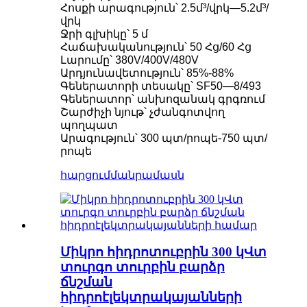
Հոսքի արագություն՝ 2.5մ³/վրկ—5.2մ³/
վրկ
Ջրի գլխիկը՝ 5 մ
Հաճախականություն՝ 50 Հց/60 Հց
Լարումը՝ 380V/400V/480V
Արդյունավետություն՝ 85%-88%
Գեներատորի տեսակը՝ SF50—8/493
Գեներատոր՝ անխոզանակ գրգռում
Շարժիչի նյութ՝ չժանգոտվող
պողպատ
Արագություն՝ 300 պտ/րոպե-750 պտ/
րոպե
հարցում
մանրամասն
Միկրո հիդրոտուբրին 300 կՎտ
տուրգո տուրբին բարձր
ճնշման
հիդրոէլեկտրակայանների