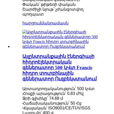
Փական՝ թիթեռի փական
Շարժիչի նյութ՝ չժանգոտվող
պողպատ
հարցում
մանրամասն
Այլընտրանքային էներգիայի
հիդրոէլեկտրական
գեներատոր 500 կՎտ Francis
հիդրո տուրբինային
գեներատոր Ուզբեկստանում
Արտադրողականություն՝ 500 կՎտ
Հոսքի արագություն՝ 0.83 մ³/վ
Ջրի գլխիկը՝ 74.68 մ
Հաճախականություն՝ 50 Հց
Վկայական՝ ISO9001/CE/TUV/SGS
Լարումը՝ 400 Վ