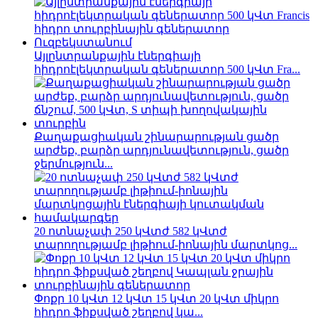
Այլընտրանքային էներգիայի
հիդրոէլեկտրական գեներատոր 500 կՎտ Fra...
Քաղաքացիական շինարարության ցածր
արժեք, բարձր արդյունավետություն, ցածր
ջերմություն...
20 ոտնաչափ 250 կՎտժ 582 կՎտժ
տարողությամբ լիթիում-իոնային մարտկոց...
Փոքր 10 կՎտ 12 կՎտ 15 կՎտ 20 կՎտ միկրո
հիդրո ֆիքսված շեղբով կա...