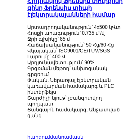
Հիդրավլիկ Ֆրենսիս տուրբինի
գինը Ֆրենսիս տիպի
էլեկտրակայանների համար
Արտադրողականություն՝ 4x500 կՎտ
Հոսքի արագություն՝ 0.735 մ³/վ
Ջրի գլխիկը՝ 85 մ
Հաճախականություն՝ 50 Հց/60 Հց
Վկայական՝ ISO9001/CE/TUV/SGS
Լարումը՝ 400 Վ
Արդյունավետություն՝ 90%
Գրգռման մեթոդ՝ անխոզանակ
գրգռում
Փական. Ներառյալ էլեկտրական
կառավարման համակարգ և PLC
ինտերֆեյս
Շարժիչի նյութ՝ չժանգոտվող
պողպատ
Ցանցային համակարգ. Անջատված
ցանց
հարցում
մանրամասն