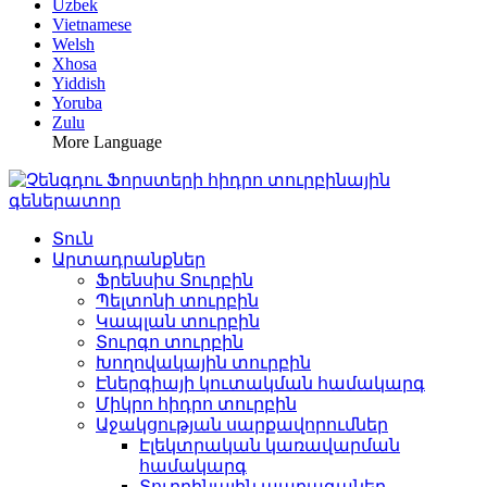
Uzbek
Vietnamese
Welsh
Xhosa
Yiddish
Yoruba
Zulu
More Language
Տուն
Արտադրանքներ
Ֆրենսիս Տուրբին
Պելտոնի տուրբին
Կապլան տուրբին
Տուրգո տուրբին
Խողովակային տուրբին
Էներգիայի կուտակման համակարգ
Միկրո հիդրո տուրբին
Աջակցության սարքավորումներ
Էլեկտրական կառավարման
համակարգ
Տուրբինային պարագաներ