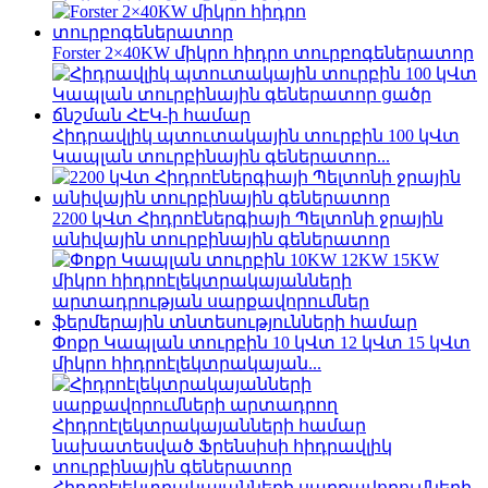
Forster 2×40KW միկրո հիդրո տուրբոգեներատոր
Հիդրավլիկ պտուտակային տուրբին 100 կՎտ
Կապլան տուրբինային գեներատոր...
2200 կՎտ Հիդրոէներգիայի Պելտոնի ջրային
անիվային տուրբինային գեներատոր
Փոքր Կապլան տուրբին 10 կՎտ 12 կՎտ 15 կՎտ
միկրո հիդրոէլեկտրակայան...
Հիդրոէլեկտրակայանների սարքավորումների