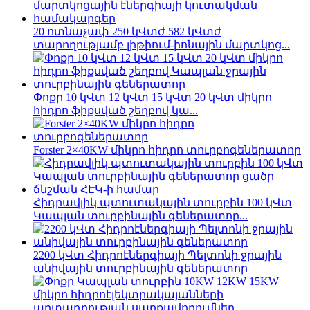
20 ոտնաչափ 250 կՎտժ 582 կՎտժ
տարողությամբ լիթիում-իոնային մարտկոց...
Փոքր 10 կՎտ 12 կՎտ 15 կՎտ 20 կՎտ միկրո
հիդրո ֆիքսված շեղբով կա...
Forster 2×40KW միկրո հիդրո տուրբոգեներատոր
Հիդրավլիկ պտուտակային տուրբին 100 կՎտ
Կապլան տուրբինային գեներատոր...
2200 կՎտ Հիդրոէներգիայի Պելտոնի ջրային
անիվային տուրբինային գեներատոր