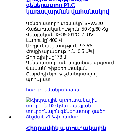
գեներատոր PLC
կառավարման վահանակով
Գեներատորի տեսակը՝ SFW320
Հաճախականություն՝ 50 Հց/60 Հց
Վկայական՝ ISO9001/CE/TUV
Լարումը՝ 400 Վ
Արդյունավետություն՝ 93.5%
Հոսքի արագություն՝ 0.5 մ³/վ
Ջրի գլխիկը՝ 78 մ
Գեներատոր՝ անխոզանակ գրգռում
Փական՝ թիթեռի փական
Շարժիչի նյութ՝ չժանգոտվող
պողպատ
հարցում
մանրամասն
Հիդրավլիկ պտուտակային