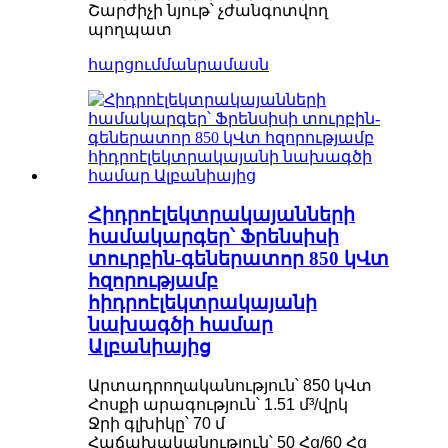
Շարժիչի նյութ՝ չժանգոտվող
պողպատ
հարցում
մանրամասն
Հիդրոէլեկտրակայանների
համակարգեր՝ Ֆրենսիսի
տուրբին-գեներատոր 850 կՎտ
հզորությամբ
հիդրոէլեկտրակայանի
նախագծի համար
Ալբանիայից
Արտադրողականություն՝ 850 կՎտ
Հոսքի արագություն՝ 1.51 մ³/վրկ
Ջրի գլխիկը՝ 70 մ
Հաճախականություն՝ 50 Հց/60 Հց