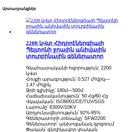
Արտադրանքներ
2200 կՎտ Հիդրոէներգիայի
Պելտոնի ջրային անիվային
տուրբինային գեներատոր
Գնահատականի հզորություն՝ 2200
կՎտ
Հոսքի արագություն՝ 0.527 մ³/վրկ—
1.47 մ³/վրկ
Ջրի գլխիկը՝ 180մ—500մ
Հաճախականություն՝ 50 Հց/60 Հց
Վկայական՝ ISO9001/CE/TUV/SGS
Լարումը՝ 6300V/10KV
Արդյունավետություն՝ 92%-95%
Գեներատորի տեսակը՝ SFW2200
Գեներատոր՝ անխոզանակ գրգռում
Փական՝ գնդիկավոր փական