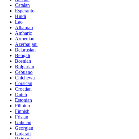
Catalan
Esperanto
Hindi
Lao
Albanian
Amharic
Armenian
Azerbaijani
Belarusian
Bengali
Bosnian
Bulgarian
Cebuano
Chichewa
Corsican
Croatian
Dutch
Estonian
Filipino
Finnish
Frisian
Galician
Georgian
Gujarati