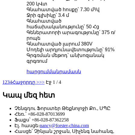
200 կՎտ
Գնահատված հոսքը՝ 7.30 մ³/վ
Ջրի գլխիկը՝ 3.4 մ
Գնահատված
հաճախականությունը՝ 50 Հց
Գեներատորի արագությունը՝ 375 ռ/
րոպե
Գնահատված լարում 380V
Մոդելի արդյունավետությունը՝ 91%
Գրգռման մեթոդ՝ անխոզանակ
գրգռում
հարցում
մանրամասն
1
2
3
4
Հաջորդը >
>>
Էջ 1 / 4
Կապ մեզ հետ
Չենգդու Ֆորստեր Թեքնոլոջի Քո., ՍՊԸ
Հեռ․՝ +86-028-87013699
Ֆաքս՝ +86-028-87362258
Էլ․ հասցե։
nancy@forster-china.com
Հասցե՝ Չինյան շրջան, Սիչենգ նահանգ,