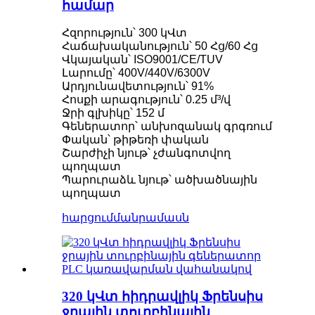
համար
Հզորություն՝ 300 կՎտ
Հաճախականություն՝ 50 Հց/60 Հց
Վկայական՝ ISO9001/CE/TUV
Լարումը՝ 400V/440V/6300V
Արդյունավետություն՝ 91%
Հոսքի արագություն՝ 0.25 մ³/վ
Ջրի գլխիկը՝ 152 մ
Գեներատոր՝ անխոզանակ գրգռում
Փական՝ թիթեռի փական
Շարժիչի նյութ՝ չժանգոտվող
պողպատ
Պարուրաձև նյութ՝ ածխածնային
պողպատ
հարցում
մանրամասն
320 կՎտ հիդրավլիկ Ֆրենսիս
ջրային տուրբինային