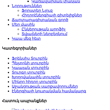
Կառավարման փական
Նորություններ
Ֆորստեր Նյուզ
Հիդրոէներգիայի գիտելիքներ
Ճարտարագիտական ​​​​գործ
Մեր մասին
Ընկերության պրոֆիլ
Տվյալների ներբեռնում
Կապ մեզ հետ
Կատեգորիաներ
Ֆրենսիս Տուրբին
Պելտոնի տուրբին
Կապլան տուրբին
Տուրգո տուրբին
Խողովակային տուրբին
Միկրո հիդրո տուրբին
Աջակցության սարքավորումներ
Էներգիայի կուտակման համակարգ
Հատուկ ապրանքներ