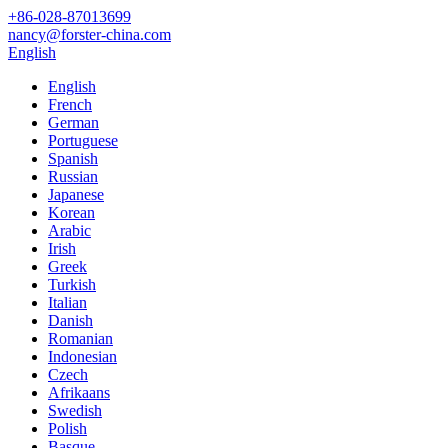
+86-028-87013699
nancy@forster-china.com
English
English
French
German
Portuguese
Spanish
Russian
Japanese
Korean
Arabic
Irish
Greek
Turkish
Italian
Danish
Romanian
Indonesian
Czech
Afrikaans
Swedish
Polish
Basque