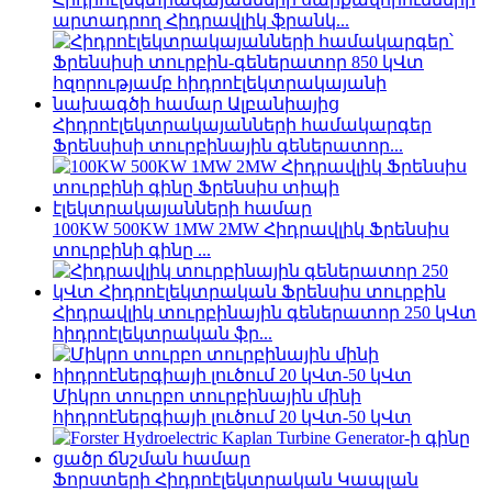
արտադրող Հիդրավլիկ ֆրանկ...
Հիդրոէլեկտրակայանների համակարգեր
Ֆրենսիսի տուրբինային գեներատոր...
100KW 500KW 1MW 2MW Հիդրավլիկ Ֆրենսիս
տուրբինի գինը ...
Հիդրավլիկ տուրբինային գեներատոր 250 կՎտ
հիդրոէլեկտրական ֆր...
Միկրո տուրբո տուրբինային մինի
հիդրոէներգիայի լուծում 20 կՎտ-50 կՎտ
Ֆորստերի Հիդրոէլեկտրական Կապլան