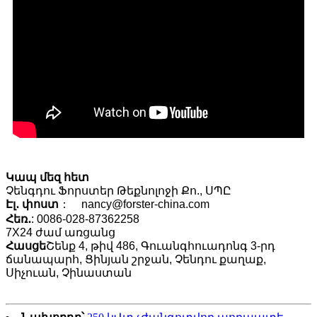
Կապ մեզ հետ
Չենգդու Ֆորստեր Թեքնոլոջի Քո., ՍՊԸ
Էլ․ փոստ
： nancy@forster-china.com
Հեռ․
: 0086-028-87362258
7X24 ժամ առցանց
Հասցե
Շենք 4, թիվ 486, Գուանգհուադոնգ 3-րդ
ճանապարհ, Ցինյան շրջան, Չենդու քաղաք,
Սիչուան, Չինաստան