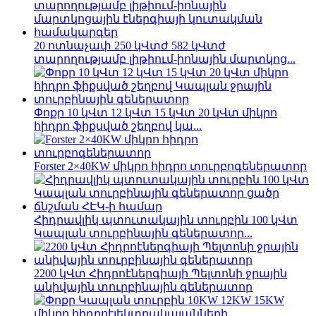
20 ոտնաչափ 250 կՎտժ 582 կՎտժ
տարողությամբ լիթիում-իոնային մարտկոց...
Փոքր 10 կՎտ 12 կՎտ 15 կՎտ 20 կՎտ միկրո
հիդրո ֆիքսված շեղբով կա...
Forster 2×40KW միկրո հիդրո տուրբոգեներատոր
Հիդրավլիկ պտուտակային տուրբին 100 կՎտ
Կապլան տուրբինային գեներատոր...
2200 կՎտ Հիդրոէներգիայի Պելտոնի ջրային
անիվային տուրբինային գեներատոր