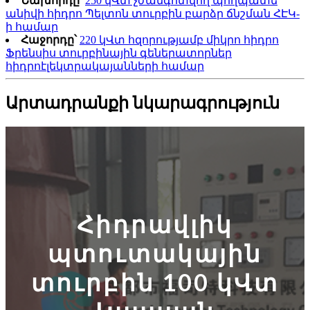
Նախորդը՝
250 կՎտ չժանգոտվող պողպատե
անիվի հիդրո Պելտոն տուրբին բարձր ճնշման ՀԷԿ-
ի համար
Հաջորդը՝
220 կՎտ հզորությամբ միկրո հիդրո
Ֆրենսիս տուրբինային գեներատորներ
հիդրոէլեկտրակայանների համար
Արտադրանքի նկարագրություն
Հիդրավլիկ
պտուտակային
տուրբին 100 կՎտ