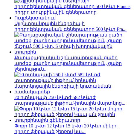
Այլընտրանքային էներգիայի
հիդրոէլեկտրական գեներատոր 500 կՎտ Fra...
Քաղաքացիական շինարարության ցածր
արժեք, բարձր արդյունավետություն, ցածր
ջերմություն...
20 ոտնաչափ 250 կՎտժ 582 կՎտժ
տարողությամբ լիթիում-իոնային մարտկոց...
Փոքր 10 կՎտ 12 կՎտ 15 կՎտ 20 կՎտ միկրո
հիդրո ֆիքսված շեղբով կա...