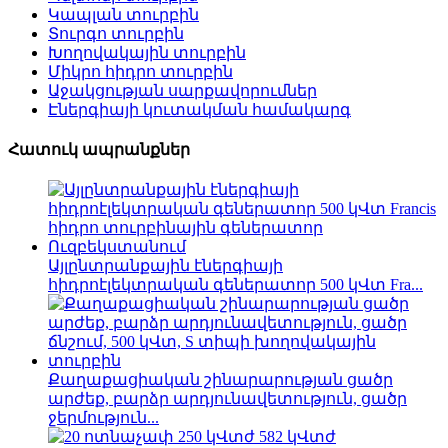
Կապլան տուրբին
Տուրգո տուրբին
Խողովակային տուրբին
Միկրո հիդրո տուրբին
Աջակցության սարքավորումներ
Էներգիայի կուտակման համակարգ
Հատուկ ապրանքներ
Այլընտրանքային էներգիայի
հիդրոէլեկտրական գեներատոր 500 կՎտ Fra...
Քաղաքացիական շինարարության ցածր
արժեք, բարձր արդյունավետություն, ցածր
ջերմություն...