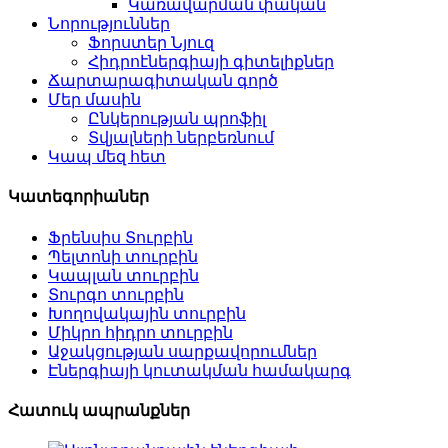
Կառավարման փական
Նորություններ
Ֆորստեր Նյուզ
Հիդրոէներգիայի գիտելիքներ
Ճարտարագիտական ​​​​գործ
Մեր մասին
Ընկերության պրոֆիլ
Տվյալների ներբեռնում
Կապ մեզ հետ
Կատեգորիաներ
Ֆրենսիս Տուրբին
Պելտոնի տուրբին
Կապլան տուրբին
Տուրգո տուրբին
Խողովակային տուրբին
Միկրո հիդրո տուրբին
Աջակցության սարքավորումներ
Էներգիայի կուտակման համակարգ
Հատուկ ապրանքներ