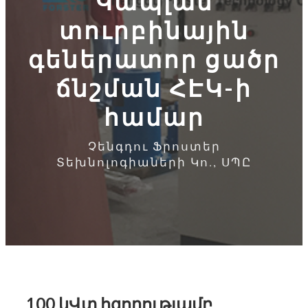
Կապլան
տուրբինային
գեներատոր ցածր
ճնշման ՀԷԿ-ի
համար
Չենգդու Ֆրոստեր
Տեխնոլոգիաների Կո., ՍՊԸ
100 կՎտ հզորությամբ