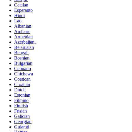
Catalan
Esperanto
Hindi
Lao
Albanian
Amharic
Armenian
Azerbaijani
Belarusian
Bengali
Bosnian
Bulgarian
Cebuano
Chichewa
Corsican
Croatian
Dutch
Estonian
Filipino
Finnish
Frisian
Galician
Georgian
Gujarati