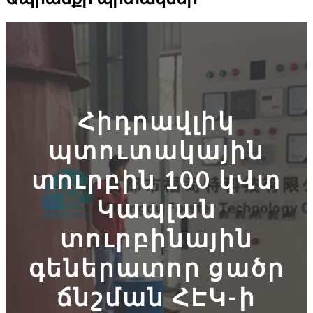
Հիդրավլիկ
պտուտակային
տուրբին 100 կՎտ
Կապլան
տուրբինային
գեներատոր ցածր
ճնշման ՀԷԿ-ի