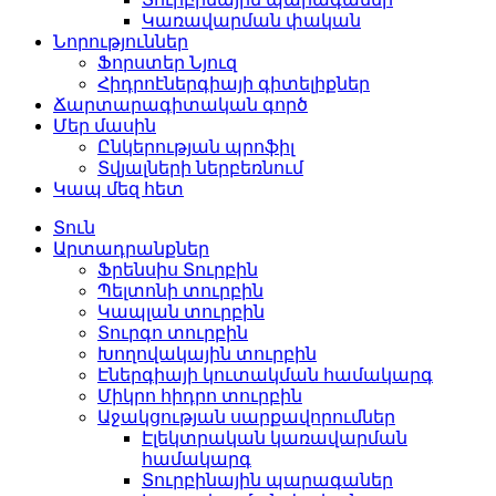
Կառավարման փական
Նորություններ
Ֆորստեր Նյուզ
Հիդրոէներգիայի գիտելիքներ
Ճարտարագիտական ​​​​գործ
Մեր մասին
Ընկերության պրոֆիլ
Տվյալների ներբեռնում
Կապ մեզ հետ
Տուն
Արտադրանքներ
Ֆրենսիս Տուրբին
Պելտոնի տուրբին
Կապլան տուրբին
Տուրգո տուրբին
Խողովակային տուրբին
Էներգիայի կուտակման համակարգ
Միկրո հիդրո տուրբին
Աջակցության սարքավորումներ
Էլեկտրական կառավարման
համակարգ
Տուրբինային պարագաներ