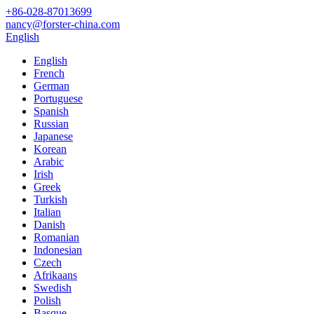
+86-028-87013699
nancy@forster-china.com
English
English
French
German
Portuguese
Spanish
Russian
Japanese
Korean
Arabic
Irish
Greek
Turkish
Italian
Danish
Romanian
Indonesian
Czech
Afrikaans
Swedish
Polish
Basque