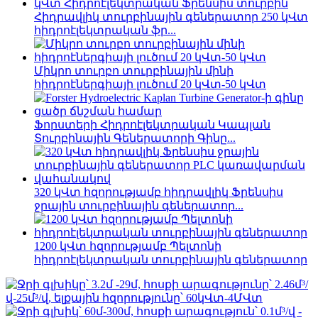
Հիդրավլիկ տուրբինային գեներատոր 250 կՎտ
հիդրոէլեկտրական ֆր...
Միկրո տուրբո տուրբինային մինի
հիդրոէներգիայի լուծում 20 կՎտ-50 կՎտ
Ֆորստերի Հիդրոէլեկտրական Կապլան
Տուրբինային Գեներատորի Գինը...
320 կՎտ հզորությամբ հիդրավլիկ Ֆրենսիս
ջրային տուրբինային գեներատոր...
1200 կՎտ հզորությամբ Պելտոնի
հիդրոէլեկտրական տուրբինային գեներատոր