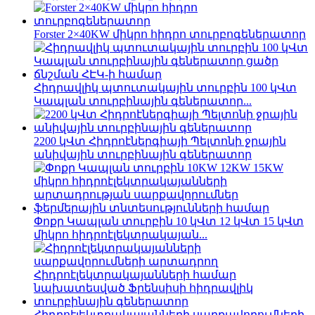
Forster 2×40KW միկրո հիդրո տուրբոգեներատոր
Հիդրավլիկ պտուտակային տուրբին 100 կՎտ
Կապլան տուրբինային գեներատոր...
2200 կՎտ Հիդրոէներգիայի Պելտոնի ջրային
անիվային տուրբինային գեներատոր
Փոքր Կապլան տուրբին 10 կՎտ 12 կՎտ 15 կՎտ
միկրո հիդրոէլեկտրակայան...
Հիդրոէլեկտրակայանների սարքավորումների