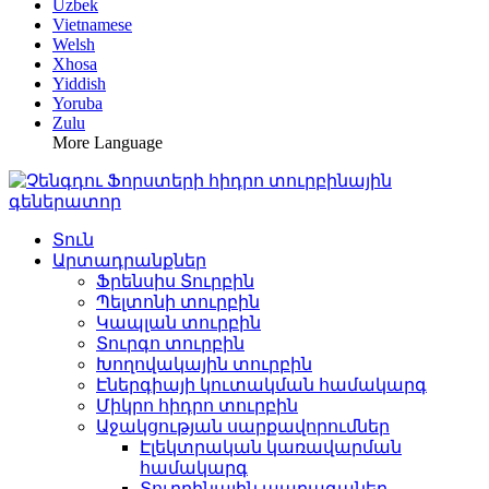
Uzbek
Vietnamese
Welsh
Xhosa
Yiddish
Yoruba
Zulu
More Language
Տուն
Արտադրանքներ
Ֆրենսիս Տուրբին
Պելտոնի տուրբին
Կապլան տուրբին
Տուրգո տուրբին
Խողովակային տուրբին
Էներգիայի կուտակման համակարգ
Միկրո հիդրո տուրբին
Աջակցության սարքավորումներ
Էլեկտրական կառավարման
համակարգ
Տուրբինային պարագաներ