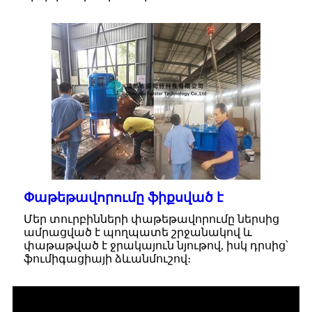
Փաթեթավորումը ֆիքսված է
Մեր տուրբինների փաթեթավորումը ներսից
ամրացված է պողպատե շրջանակով և
փաթաթված է ջրակայուն նյութով, իսկ դրսից՝
ֆումիգացիայի ձևանմուշով։