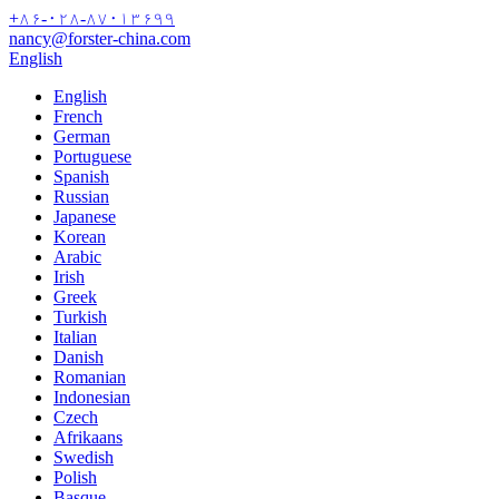
+۸۶-۰۲۸-۸۷۰۱۳۶۹۹
nancy@forster-china.com
English
English
French
German
Portuguese
Spanish
Russian
Japanese
Korean
Arabic
Irish
Greek
Turkish
Italian
Danish
Romanian
Indonesian
Czech
Afrikaans
Swedish
Polish
Basque