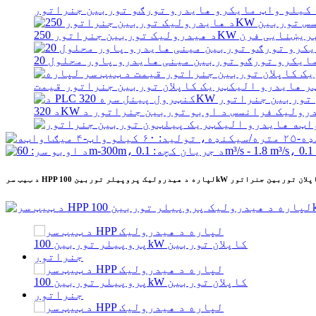
سر HPP لپاره د هیدرولیک پروپیلر توربین 100kW کاپلان توربین جنراتور