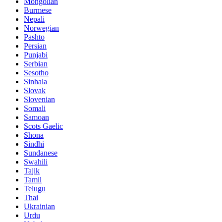
Mongolian
Burmese
Nepali
Norwegian
Pashto
Persian
Punjabi
Serbian
Sesotho
Sinhala
Slovak
Slovenian
Somali
Samoan
Scots Gaelic
Shona
Sindhi
Sundanese
Swahili
Tajik
Tamil
Telugu
Thai
Ukrainian
Urdu