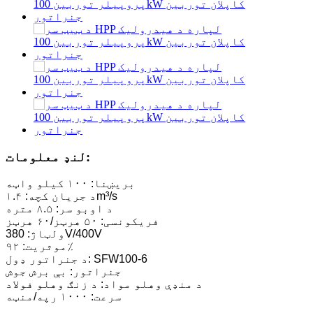
لنډ معلومات:
بریښنا: ۱۰۰ کیلو واټه
د جریان کچه: ۱.۴m³/s
د اوبو سر: ۸.۵ متره
فریکونسی: ۵۰ هرټز/۶۰ هرټز
ولټاژ: 380V/400V
موثریت: ۹۲٪
د جنراتور ډول: SFW100-6
جنراتور: بې برش جوش
د منډې وهلو مواد: د زنګ وهلو فولاد
سرعت: ۱۰۰۰ رپه/منټه