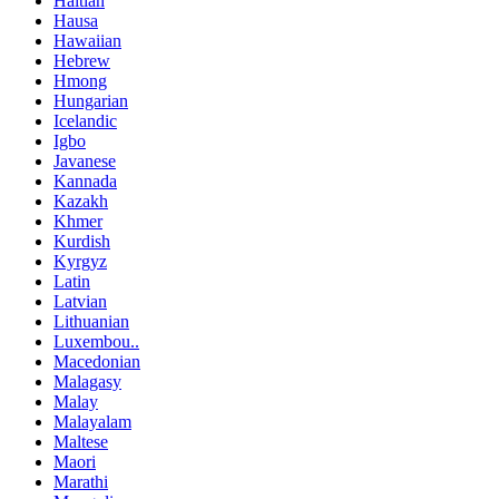
Haitian
Hausa
Hawaiian
Hebrew
Hmong
Hungarian
Icelandic
Igbo
Javanese
Kannada
Kazakh
Khmer
Kurdish
Kyrgyz
Latin
Latvian
Lithuanian
Luxembou..
Macedonian
Malagasy
Malay
Malayalam
Maltese
Maori
Marathi