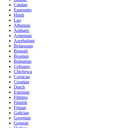
Catalan
Esperanto
Hindi
Lao
Albanian
Amharic
Armenian
Azerbaijani
Belarusian
Bengali
Bosnian
Bulgarian
Cebuano
Chichewa
Corsican
Croatian
Dutch
Estonian
Filipino
Finnish
Frisian
Galician
Georgian
Gujarati