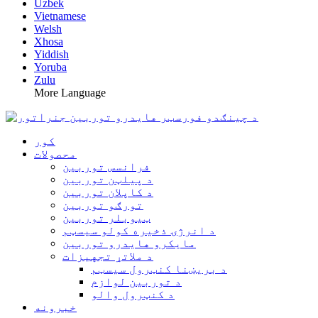
Uzbek
Vietnamese
Welsh
Xhosa
Yiddish
Yoruba
Zulu
More Language
کور
محصولات
فرانسس توربین
د پیلټن توربین
د کاپلان توربین
تورګو توربین
ټیوبلر توربین
د انرژۍ ذخیره کولو سیسټم
مایکرو هایدرو توربین
د ملاتړ تجهیزات
د بریښنا کنټرول سیسټم
د توربین لوازم
د کنټرول والو
خبرونه