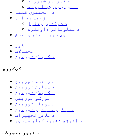
د فورسټر خبرونه
د اوبو برېښنا پوهه
د انجینرۍ قضیه
زموږ په اړه
د شرکت پروفایل
د معلوماتو ډاونلوډ
موږ سره اړیکه ونیسئ
کور
محصولات
د کاپلان توربین
کټګورۍ
فرانسس توربین
د پیلټن توربین
د کاپلان توربین
تورګو توربین
ټیوبلر توربین
مایکرو هایدرو توربین
د ملاتړ تجهیزات
د انرژۍ ذخیره کولو سیسټم
د فیچر محصولات