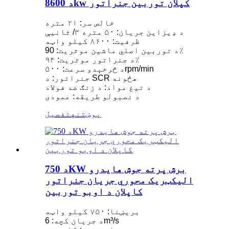
د 8600kw کپلان توربین جنراتور
خالص سر: ۲۱ متره
د ډیزاین جریان: ۵۰ متره ۳/ ثانیې
ظرفیت: ۸۶۰۰ کیلو واټه
د توربین اصلي ماشین موثریت: 90٪
د جنراتور موثریت: ۹۴٪
د څرخېدو سرعت: ۵۰۰rpm/min
جنراتور: د SCR هڅونه
د تیغ مواد: د زنګ ضد فولاد
د نصبولو طریقه: عمودی
پوښتنه
تفصیل
د 750KW برش پرته جوش هایدرو
الیکټریک محوري جریان جنراتور
کاپلان د اوبو توربین
بریښنا: ۷۵۰ کیلو واټه
د جریان کچه: 6m³/s