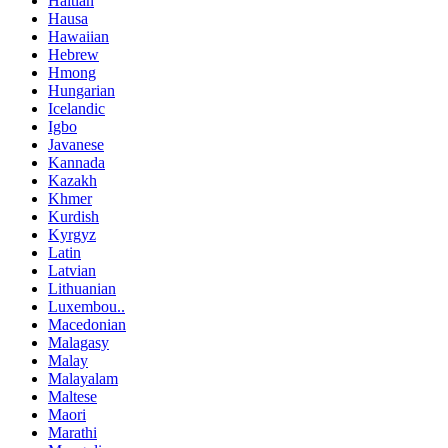
Haitian
Hausa
Hawaiian
Hebrew
Hmong
Hungarian
Icelandic
Igbo
Javanese
Kannada
Kazakh
Khmer
Kurdish
Kyrgyz
Latin
Latvian
Lithuanian
Luxembou..
Macedonian
Malagasy
Malay
Malayalam
Maltese
Maori
Marathi