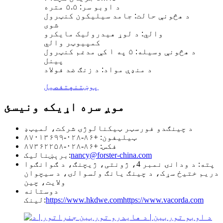
د اوبو سر: ۵.۵ متره
د هڅونې حالت: جامد سیلیکون کنټرول
شوی
والي: د لوړ هیدرولیک مایکرو
کمپیوټر والي
د هڅونې وسیله: ۵ په ۱ کې مدغم کنټرول
پینل
د منډې مواد: د زنګ ضد فولاد
پوښتنه
تفصیل
موږ سره اړیکه ونیسئ
د چینګدو فورسټر ټیکنالوژۍ شرکت، لمیټډ
ټیلیفون: +۸۶-۰۲۸-۸۷۰۱۳۶۹۹
فکس: +۸۶-۰۲۸-۸۷۳۶۲۲۵۸
nancy@forster-china.com
برېښنالیک:
پته: د ودانۍ نمبر 4، ژونتی، ژیچنګ، د ګوانګوا
دریم ختیځ سړک، د چینګ یانګ ولسوالۍ، د سیچوان
ولایت، چین
دوستانه
https://www.vacorda.com
https://www.hkdwe.com
لینک: