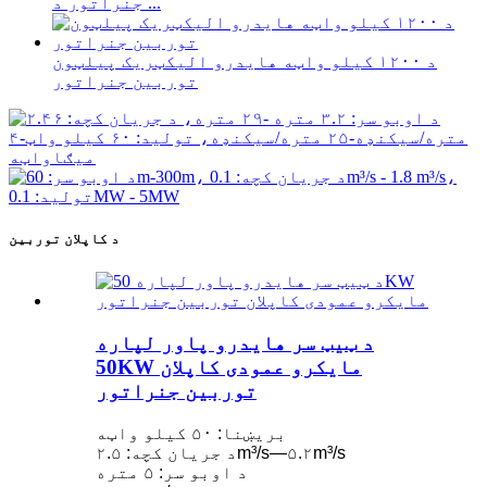
جنراتور د ...
د ۱۲۰۰ کیلو واټه هایدرو الیکټریک پیلټون
توربین جنراتور
د کاپلان توربین
د ټیټ سر هایدرو پاور لپاره
50KW مایکرو عمودی کاپلان
توربین جنراتور
بریښنا: ۵۰ کیلو واټه
د جریان کچه: ۲.۵m³/s—۵.۲m³/s
د اوبو سر: ۵ متره