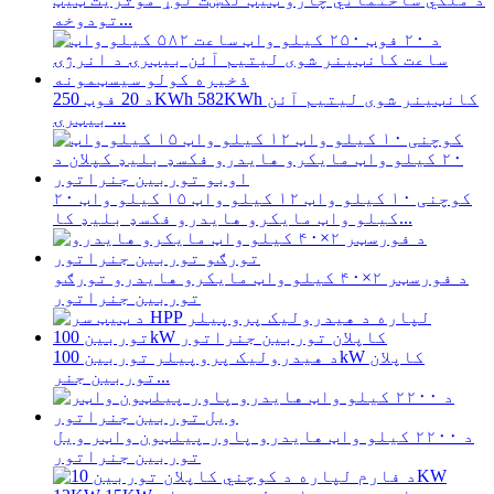
تودوخه...
د 20 فوټ 250KWh 582KWh کانټینر شوی لیتیم آئن
بیټرۍ ...
کوچنی ۱۰ کیلو واټ ۱۲ کیلو واټ ۱۵ کیلو واټ ۲۰
کیلو واټ مایکرو هایدرو فکسډ بلیډ کا...
د فورسټر ۲×۴۰ کیلو واټ مایکرو هایدرو تورګو
توربین جنراتور
د هیدرولیک پروپیلر توربین 100kW کاپلان
توربین جنر...
د ۲۲۰۰ کیلو واټ هایدرو پاور پیلټون واټر ویل
توربین جنراتور