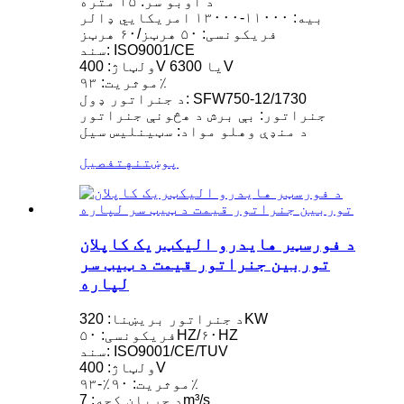
د اوبو سر: ۱۵ متره
بیه: ۱۱۰۰۰-۱۳۰۰۰ امریکایي ډالر
فریکونسی: ۵۰ هرټز/۶۰ هرټز
سند: ISO9001/CE
ولټاژ: 400V یا 6300V
موثریت: ۹۳٪
د جنراتور ډول: SFW750-12/1730
جنراتور: بې برش د هڅونې جنراتور
د منډې وهلو مواد: سټینلیس سیل
پوښتنه
تفصیل
د فورسټر هایدرو الیکټریک کاپلان
توربین جنراتور قیمت د ټیټ سر
لپاره
د جنراتور بریښنا: 320KW
فریکونسی: ۵۰HZ/۶۰HZ
سند: ISO9001/CE/TUV
ولټاژ: 400V
موثریت: ۹۰٪-۹۳٪
د جریان کچه: 7m³/s