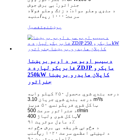
جنراتور: بې برش جوش
د منډې وهلو مواد: د زنګ وهلو فولاد
سرعت: ۱۰۰۰ رپه/منټه
پوښتنه
تفصیل
د ټیټو اوبو سر د اوبو بریښنا
فابریکو لپاره د ZDJP مایکرو
250kW کاپلان هایدرو بریښنا
جنراتور
درجه بندي شوې محصول ۲۵۰ کیلو واټه
درجه بندي شوې جریان 3.10 m³/s
ټاکل شوې فریکونسي ۵۰ هرټز
د جنراتور سرعت 500r/min
ټاکل شوی ولټاژ 400V
د ماډل موثریت ۹۱٪
د هڅونې طریقه بې برش هڅونه
د تېښتې اعظمي سرعت ۱۰۲۰ رپ/منټ
اصلي موثریت ۹۰٪.