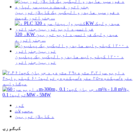
د فورسټر هایدرو الیکټریک کاپلان توربین
جنراتور قیمت ...
د 320KW هیدرولیک فرانسس د اوبو توربین
جنراتور د ...
د ۱۲۰۰ کیلو واټه هایدرو الیکټریک پیلټون
توربین جنراتور
کور
محصولات
د کاپلان توربین
کټګورۍ