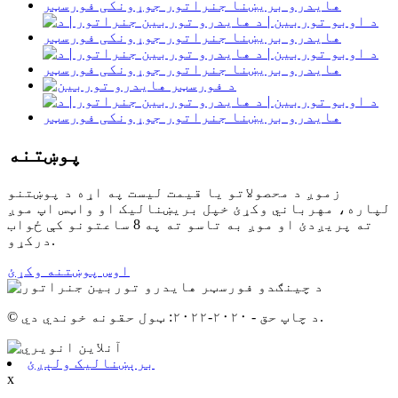
پوښتنه
زموږ د محصولاتو یا قیمت لیست په اړه د پوښتنو
لپاره، مهرباني وکړئ خپل بریښنالیک او واټس اپ موږ
ته پریږدئ او موږ به تاسو ته په 8 ساعتونو کې ځواب
درکړو.
اوس پوښتنه وکړئ
© د چاپ حق - ۲۰۲۰-۲۰۲۲: ټول حقونه خوندي دي.
برېښنالیک ولېږئ
x