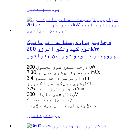
پوښتنه
تفصیل
د چاپیریال دوستانه اتوماتیک
نوي کیدونکي انرژي 200kW
پروپیلر د اوبو توربین جنراتور
درجه بندي شوې محصول 200kW
درجه بندي شوې جریان 7.30 m³/s
د اوبو سر درجه بندي 3.4m
ټاکل شوې فریکونسي ۵۰ هرټز
د جنراتور سرعت 375r/min
ټاکل شوی ولټاژ 380V
د ماډل موثریت ۹۱٪
د هڅونې طریقه بې برش هڅونه
پوښتنه
تفصیل