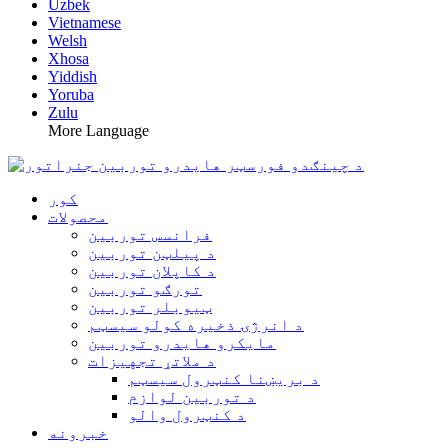
Uzbek
Vietnamese
Welsh
Xhosa
Yiddish
Yoruba
Zulu
More Language
کور
محصولات
فرانسس توربین
د پیلټن توربین
د کاپلان توربین
تورګو توربین
ټیوبلر توربین
د انرژۍ ذخیره کولو سیسټم
مایکرو هایدرو توربین
د ملاتړ تجهیزات
د بریښنا کنټرول سیسټم
د توربین لوازم
د کنټرول والو
خبرونه