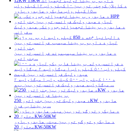
د کاپلان کوچنی توربین ۱۰ کیلو واټ ۱۲ کیلو واټ
۱۵ کیلو واټ مایکرو هایدرو پاور...
د هایدرو بریښنا تجهیزاتو جوړونکی هیدرولیک
فرانس...
د هایدرو بریښنا سیسټمونه فرانسس توربین
جنراتور...
د ۱۰۰ کیلو واټ ۵۰۰ کیلو واټ ۱ میګاواټه ۲
میګاواټه هیدرولیک فرانسس توربین بیه ...
د هیدرولیک توربین جنراتور 250KW هایدرو
بریښنایی فرن...
د مایکرو تورګو توربین مینی هایدرو پاور
محلول 20KW-50KW