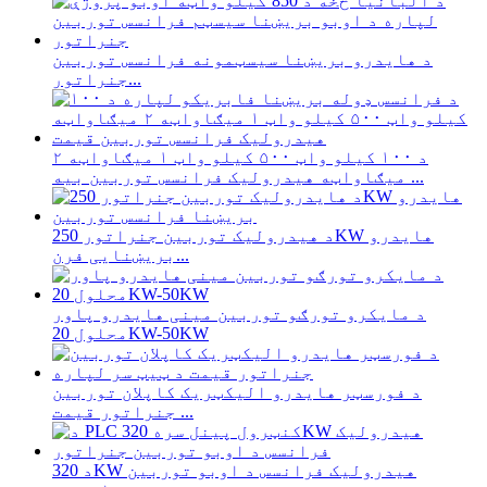
د هایدرو بریښنا سیسټمونه فرانسس توربین
جنراتور...
د ۱۰۰ کیلو واټ ۵۰۰ کیلو واټ ۱ میګاواټه ۲
میګاواټه هیدرولیک فرانسس توربین بیه ...
د هیدرولیک توربین جنراتور 250KW هایدرو
بریښنایی فرن...
د مایکرو تورګو توربین مینی هایدرو پاور
محلول 20KW-50KW
د فورسټر هایدرو الیکټریک کاپلان توربین
جنراتور قیمت ...
د 320KW هیدرولیک فرانسس د اوبو توربین