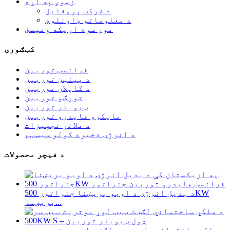
زموږ په اړه
د شرکت پروفایل
د معلوماتو ډاونلوډ
موږ سره اړیکه ونیسئ
کټګورۍ
فرانسس توربین
د پیلټن توربین
د کاپلان توربین
تورګو توربین
ټیوبلر توربین
مایکرو هایدرو توربین
د ملاتړ تجهیزات
د انرژۍ ذخیره کولو سیسټم
د فیچر محصولات
د بدیل انرژۍ د اوبو بریښنا جنراتور 500KW
بریښنا...
د ملکي ساختماني چارو ټیټ لګښت لوړ موثریت ټیټ