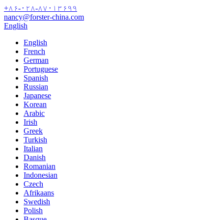
+۸۶-۰۲۸-۸۷۰۱۳۶۹۹
nancy@forster-china.com
English
English
French
German
Portuguese
Spanish
Russian
Japanese
Korean
Arabic
Irish
Greek
Turkish
Italian
Danish
Romanian
Indonesian
Czech
Afrikaans
Swedish
Polish
Basque