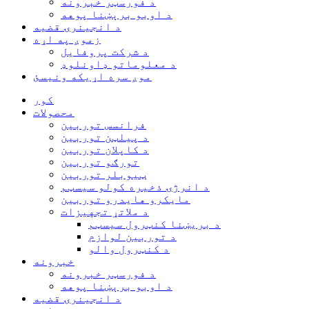
د فورسټر خبرونه
د اوبو برېښنا پوهه
د انجینرۍ قضیه
زموږ په اړه
د شرکت پروفایل
د معلوماتو ډاونلوډ
موږ سره اړیکه ونیسئ
کور
محصولات
فرانسس توربین
د پیلټن توربین
د کاپلان توربین
تورګو توربین
ټیوبلر توربین
د انرژۍ ذخیره کولو سیسټم
مایکرو هایدرو توربین
د ملاتړ تجهیزات
د بریښنا کنټرول سیسټم
د توربین لوازم
د کنټرول والو
خبرونه
د فورسټر خبرونه
د اوبو برېښنا پوهه
د انجینرۍ قضیه