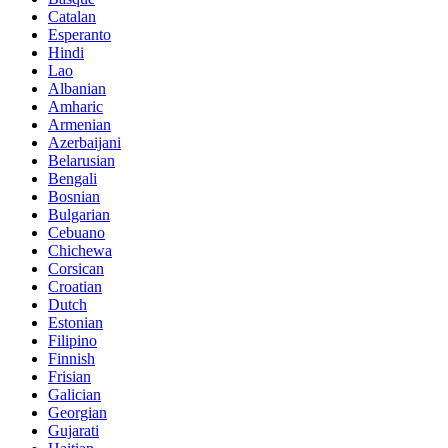
Catalan
Esperanto
Hindi
Lao
Albanian
Amharic
Armenian
Azerbaijani
Belarusian
Bengali
Bosnian
Bulgarian
Cebuano
Chichewa
Corsican
Croatian
Dutch
Estonian
Filipino
Finnish
Frisian
Galician
Georgian
Gujarati