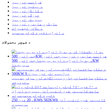
فرانسس توربین
د پیلټن توربین
د کاپلان توربین
تورګو توربین
ټیوبلر توربین
مایکرو هایدرو توربین
د ملاتړ تجهیزات
د انرژۍ ذخیره کولو سیسټم
د فیچر محصولات
د بدیل انرژۍ د اوبو بریښنا جنراتور 500KW
بریښنا...
د ملکي ساختماني چارو ټیټ لګښت لوړ موثریت ټیټ
تودوخه...
د 20 فوټ 250KWh 582KWh کانټینر شوی لیتیم آئن
بیټرۍ ...