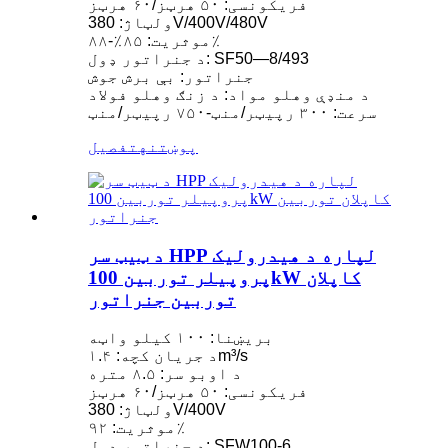
فریکونسی: ۵۰ هرټز/۶۰ هرټز
ولټاژ: 380V/400V/480V
موثریت: ۸۵٪-۸۸٪
د جنراتور ډول: SF50—8/493
جنراتور: بې برش جوش
د منډې وهلو مواد: د زنګ وهلو فولاد
سرعت: ۳۰۰ رپیټر/منټ-۷۵۰ رپیټر/منټ
پوښتنه
تفصیل
د ټیټ سر HPP لپاره د هیدرولیک
پروپیلر توربین 100kW کاپلان
توربین جنراتور
بریښنا: ۱۰۰ کیلو واټه
د جریان کچه: ۱.۴m³/s
د اوبو سر: ۸.۵ متره
فریکونسی: ۵۰ هرټز/۶۰ هرټز
ولټاژ: 380V/400V
موثریت: ۹۲٪
د جنراتور ډول: SFW100-6