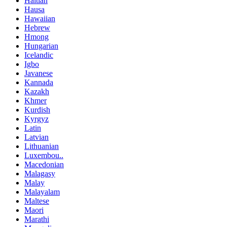
Haitian
Hausa
Hawaiian
Hebrew
Hmong
Hungarian
Icelandic
Igbo
Javanese
Kannada
Kazakh
Khmer
Kurdish
Kyrgyz
Latin
Latvian
Lithuanian
Luxembou..
Macedonian
Malagasy
Malay
Malayalam
Maltese
Maori
Marathi