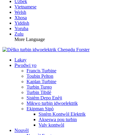
Uzbek
Vietnamese
Welsh
Xhosa
Yiddish
Yoruba
Zulu
More Language
Lakay
Pwodwi yo
Francis Turbine
Toubin Pelton
Kaplan Turbine
Turbin Turgo
Turbin Tibilè
Sistèm Depo Enèji
Mikwo turbin idwoelektrik
Ekipman Sipò
Sistèm Kontwòl Elektrik
Akseswa pou turbin
Valv kontwòl
Nouvèl