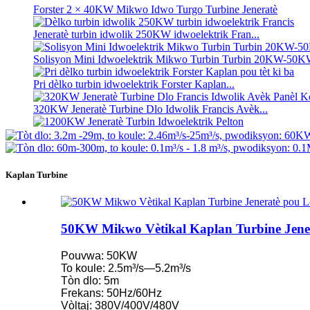
Forster 2 × 40KW Mikwo Idwo Turgo Turbine Jeneratè
Jeneratè turbin idwolik 250KW idwoelektrik Fran...
Solisyon Mini Idwoelektrik Mikwo Turbin Turbin 20KW-50
Pri dèlko turbin idwoelektrik Forster Kaplan...
320KW Jeneratè Turbine Dlo Idwolik Francis Avèk...
1200KW Jeneratè Turbin Idwoelektrik Pelton
Jeneratè idwoelektrik enèji altènatif 500KW Fra...
Kaplan Turbine
Pri Konstriksyon Sivil ki Ba, Segondè Efikasite, Ba Chalè...
Batri ityòm-ion 20 pye 250KWh 582KWh ki nan kontenè...
50KW Mikwo Vètikal Kaplan Turbine Jen
Ti 10kW 12kW 15kW 20kW Mikwo Idwo Fiks Lam Ka...
Pouvwa: 50KW
Forster 2 × 40KW Mikwo Idwo Turgo Turbine Jeneratè
To koule: 2.5m³/s—5.2m³/s
Tòn dlo: 5m
Turbin Elis Idwolik 100kW Kaplan Turbin Jeneratè...
Frekans: 50Hz/60Hz
Vòltaj: 380V/400V/480V
2200kW Hydro Power Pelton Water Wheel Turbine Generator