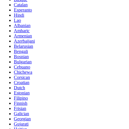
Catalan
Esperanto
Hindi
Lao
Albanian
Amharic
Armenian
Azerbaijani
Belarusian
Bengali
Bosnian
Bulgarian
Cebuano
Chichewa
Corsican
Croatian
Dutch
Estonian
Filipino
Finnish
Frisian
Galician
Georgian
Gujarati