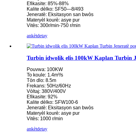
Efikasite: 85%-88%
Kalite dèlko: SF50—8/493
Ti turbin Kaplan 10KW 12KW 15KW mikwo santral idwoelektr
Jeneratè: Eksitasyon san bwòs
Materyèl kourè: asye pur
Manifakti Ekipman Idwoelektrik Fransè Idwolik...
Vitès: 300r/min-750 r/min
Sistèm Enèji Idwoelektrik Francis Turbine Jeneratè...
ankèt
detay
Pri turbin idwolik Francis 100KW 500KW 1MW 2MW...
Jeneratè turbin idwolik 250KW idwoelektrik Fran...
Turbin idwolik elis 100kW Kaplan Turbin J
Solisyon Mini Idwoelektrik Mikwo Turbin Turbin 20KW-50
Pouvwa: 100KW
To koule: 1.4m³/s
Pri dèlko turbin idwoelektrik Forster Kaplan...
Tòn dlo: 8.5m
Frekans: 50Hz/60Hz
320KW Jeneratè Turbine Dlo Idwolik Francis Avèk...
Vòltaj: 380V/400V
Efikasite: 92%
1200KW Jeneratè Turbin Idwoelektrik Pelton
Kalite dèlko: SFW100-6
Jeneratè: Eksitasyon san bwòs
Jeneratè idwoelektrik enèji altènatif 500KW Fra...
Materyèl kourè: asye pur
Vitès: 1000 r/min
Pri Konstriksyon Sivil ki Ba, Segondè Efikasite, Ba Chalè...
ankèt
detay
Batri ityòm-ion 20 pye 250KWh 582KWh ki nan kontenè...