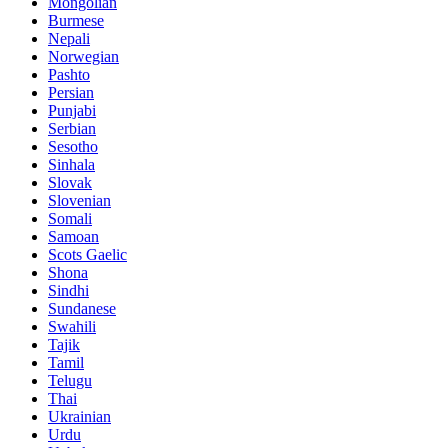
Mongolian
Burmese
Nepali
Norwegian
Pashto
Persian
Punjabi
Serbian
Sesotho
Sinhala
Slovak
Slovenian
Somali
Samoan
Scots Gaelic
Shona
Sindhi
Sundanese
Swahili
Tajik
Tamil
Telugu
Thai
Ukrainian
Urdu