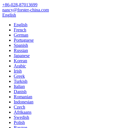
+86-028-87013699
nancy@forster-china.com
English
English
French
German
Portuguese
Spanish
Russian
Japanese
Korean
Arabic
Irish
Greek
Turkish
Italian
Danish
Romanian
Indonesian
Czech
Afrikaans
Swedish
Polish
Basque