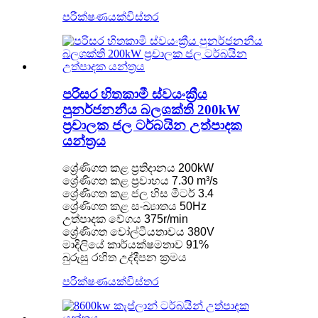
පරීක්ෂණයක්
විස්තර
පරිසර හිතකාමී ස්වයංක්‍රීය
පුනර්ජනනීය බලශක්ති 200kW
ප්‍රචාලක ජල ටර්බයින උත්පාදක
යන්ත්‍රය
ශ්‍රේණිගත කළ ප්‍රතිදානය 200kW
ශ්‍රේණිගත කළ ප්‍රවාහය 7.30 m³/s
ශ්‍රේණිගත කළ ජල හිස මීටර් 3.4
ශ්‍රේණිගත කළ සංඛ්‍යාතය 50Hz
උත්පාදක වේගය 375r/min
ශ්‍රේණිගත වෝල්ටීයතාවය 380V
මාදිලියේ කාර්යක්ෂමතාව 91%
බුරුසු රහිත උද්දීපන ක්‍රමය
පරීක්ෂණයක්
විස්තර