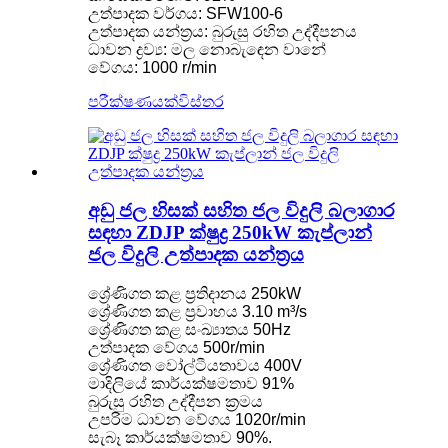
උත්පාදක වර්ගය: SFW100-6
උත්පාදක යන්ත්‍රය: බුරුසු රහිත උද්දීපනය
ධාවන ද්‍රව්‍ය: මල නොබැඳෙන වානේ
වේගය: 1000 r/min
පරීක්ෂණයක්
විස්තර
අඩු ජල හිසක් සහිත ජල විදුලි බලාගාර
සඳහා ZDJP ක්ෂුද්‍ර 250kW කැප්ලාන්
ජල විදුලි උත්පාදක යන්ත්‍රය
ශ්‍රේණිගත කළ ප්‍රතිදානය 250kW
ශ්‍රේණිගත කළ ප්‍රවාහය 3.10 m³/s
ශ්‍රේණිගත කළ සංඛ්‍යාතය 50Hz
උත්පාදක වේගය 500r/min
ශ්‍රේණිගත වෝල්ටීයතාවය 400V
මාදිලියේ කාර්යක්ෂමතාව 91%
බුරුසු රහිත උද්දීපන ක්‍රමය
උපරිම ධාවන වේගය 1020r/min
සැබෑ කාර්යක්ෂමතාව 90%.