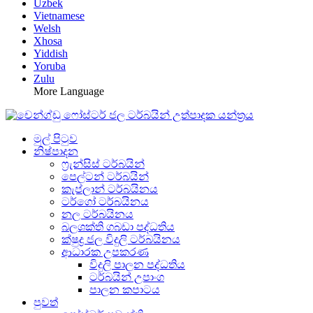
Uzbek
Vietnamese
Welsh
Xhosa
Yiddish
Yoruba
Zulu
More Language
මුල් පිටුව
නිෂ්පාදන
ෆ්‍රැන්සිස් ටර්බයින්
පෙල්ටන් ටර්බයින්
කැප්ලාන් ටර්බයිනය
ටර්ගෝ ටර්බයිනය
නල ටර්බයිනය
බලශක්ති ගබඩා පද්ධතිය
ක්ෂුද්‍ර ජල විදුලි ටර්බයිනය
ආධාරක උපකරණ
විදුලි පාලන පද්ධතිය
ටර්බයින් උපාංග
පාලන කපාටය
පුවත්