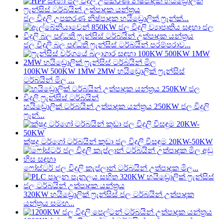
ජල විදුලි උපකරණ නිෂ්පාදක හයිඩ්‍රොලික් ෆ්‍රෑන්ක්...
ජල විදුලි බල පද්ධති ෆ්‍රැන්සිස් ටර්බයින් පරම්පරාව...
100KW 500KW 1MW 2MW හයිඩ්‍රොලික් ෆ්‍රැන්සිස්
ටර්බයින් මිල ...
හයිඩ්‍රොලික් ටර්බයින් උත්පාදක යන්ත්‍රය 250KW ජල විදුලි
ෆ්‍රෑන්...
ක්ෂුද්‍ර ටර්ගෝ ටර්බයින් කුඩා ජල විදුලි විසඳුම 20KW-50KW
ෆෝස්ටර් ජල විදුලි කැප්ලාන් ටර්බයින් උත්පාදක මිල...
320KW හයිඩ්‍රොලික් ෆ්‍රැන්සිස් ජල ටර්බයින් උත්පාදක
යන්ත්‍රය සමඟ...