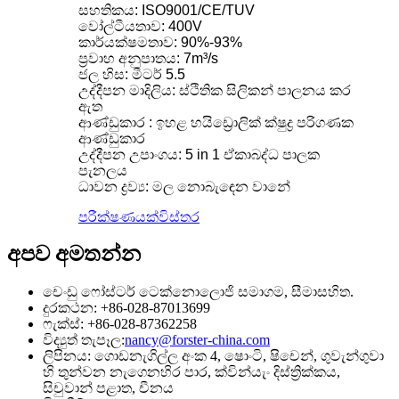
සහතිකය: ISO9001/CE/TUV
වෝල්ටීයතාව: 400V
කාර්යක්ෂමතාව: 90%-93%
ප්‍රවාහ අනුපාතය: 7m³/s
ජල හිස: මීටර් 5.5
උද්දීපන මාදිලිය: ස්ථිතික සිලිකන් පාලනය කර
ඇත
ආණ්ඩුකාර : ඉහළ හයිඩ්‍රොලික් ක්ෂුද්‍ර පරිගණක
ආණ්ඩුකාර
උද්දීපන උපාංගය: 5 in 1 ඒකාබද්ධ පාලක
පැනලය
ධාවන ද්‍රව්‍ය: මල නොබැඳෙන වානේ
පරීක්ෂණයක්
විස්තර
අපව අමතන්න
චෙංඩු ෆෝස්ටර් ටෙක්නොලොජි සමාගම, සීමාසහිත.
දුරකථන: +86-028-87013699
ෆැක්ස්: +86-028-87362258
විද්‍යුත් තැපෑල:
nancy@forster-china.com
ලිපිනය: ගොඩනැගිල්ල අංක 4, ෂොංටි, ෂිචෙන්, ගුවැන්ගුවා
හි තුන්වන නැගෙනහිර පාර, ක්වින්යැං දිස්ත්‍රික්කය,
සිචුවාන් පළාත, චීනය