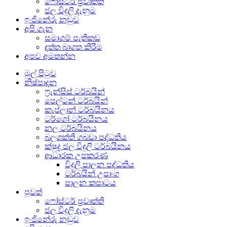
ෆෝස්ටර් ප්‍රවෘත්ති
ජල විදුලි දැනුම
ඉංජිනේරු නඩුව
අපි ගැන
සමාගම් පැතිකඩ
දත්ත බාගත කිරීම
අපව අමතන්න
මුල් පිටුව
නිෂ්පාදන
ෆ්‍රැන්සිස් ටර්බයින්
පෙල්ටන් ටර්බයින්
කැප්ලාන් ටර්බයිනය
ටර්ගෝ ටර්බයිනය
නල ටර්බයිනය
බලශක්ති ගබඩා පද්ධතිය
ක්ෂුද්‍ර ජල විදුලි ටර්බයිනය
ආධාරක උපකරණ
විදුලි පාලන පද්ධතිය
ටර්බයින් උපාංග
පාලන කපාටය
පුවත්
ෆෝස්ටර් ප්‍රවෘත්ති
ජල විදුලි දැනුම
ඉංජිනේරු නඩුව