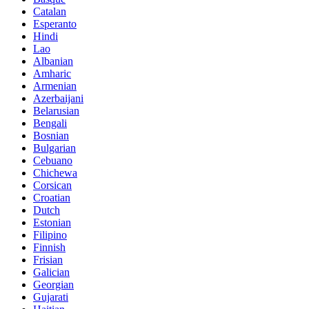
Catalan
Esperanto
Hindi
Lao
Albanian
Amharic
Armenian
Azerbaijani
Belarusian
Bengali
Bosnian
Bulgarian
Cebuano
Chichewa
Corsican
Croatian
Dutch
Estonian
Filipino
Finnish
Frisian
Galician
Georgian
Gujarati