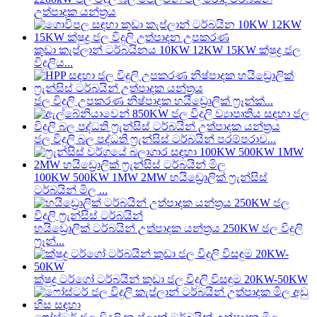
උත්පාදක යන්ත්‍රය
කුඩා කැප්ලාන් ටර්බයිනය 10KW 12KW 15KW ක්ෂුද්‍ර ජල
විදුලිය...
ජල විදුලි උපකරණ නිෂ්පාදක හයිඩ්‍රොලික් ෆ්‍රෑන්ක්...
ජල විදුලි බල පද්ධති ෆ්‍රැන්සිස් ටර්බයින් පරම්පරාව...
100KW 500KW 1MW 2MW හයිඩ්‍රොලික් ෆ්‍රැන්සිස්
ටර්බයින් මිල ...
හයිඩ්‍රොලික් ටර්බයින් උත්පාදක යන්ත්‍රය 250KW ජල විදුලි
ෆ්‍රෑන්...
ක්ෂුද්‍ර ටර්ගෝ ටර්බයින් කුඩා ජල විදුලි විසඳුම 20KW-50KW