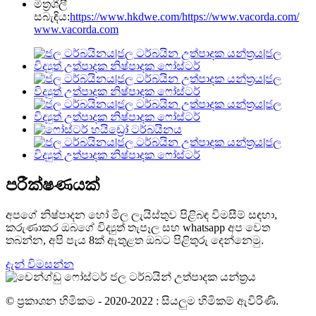
මිත්‍රශීලී
සබැඳිය:
https://www.hkdwe.com/
https://www.vacorda.com/
www.vacorda.com
පරීක්ෂණයක්
අපගේ නිෂ්පාදන හෝ මිල ලැයිස්තුව පිළිබඳ විමසීම් සඳහා,
කරුණාකර ඔබගේ විද්‍යුත් තැපෑල සහ whatsapp අප වෙත
තබන්න, අපි පැය 8ක් ඇතුළත ඔබට පිළිතුරු දෙන්නෙමු.
දැන් විමසන්න
© ප්‍රකාශන හිමිකම - 2020-2022 : සියලුම හිමිකම් ඇවිරිණි.