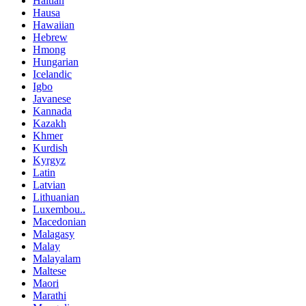
Haitian
Hausa
Hawaiian
Hebrew
Hmong
Hungarian
Icelandic
Igbo
Javanese
Kannada
Kazakh
Khmer
Kurdish
Kyrgyz
Latin
Latvian
Lithuanian
Luxembou..
Macedonian
Malagasy
Malay
Malayalam
Maltese
Maori
Marathi