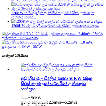
ෆෝස්ටර් ජල විදුලි කැප්ලාන් ටර්බයින් උත්පාදක මිල...
320KW හයිඩ්‍රොලික් ෆ්‍රැන්සිස් ජල ටර්බයින් උත්පාදක
යන්ත්‍රය සමඟ...
1200KW ජල විදුලි පෙල්ටන් ටර්බයින් උත්පාදක යන්ත්‍රය
කැප්ලාන් ටර්බයිනය
අඩු හිස ජල විදුලිය සඳහා 50KW ක්ෂුද්‍ර
සිරස් කැප්ලාන් ටර්බයින් උත්පාදක
යන්ත්‍රය
බලය: 50KW
ප්‍රවාහ අනුපාතය: 2.5m³/s—5.2m³/s