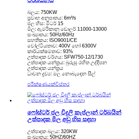
ටර්බයිනය
බලය: 750KW
ප්‍රවාහ අනුපාතය: 6m³/s
ජල හිස: මීටර් 15
මිල: ඇමරිකානු ඩොලර් 11000-13000
සංඛ්‍යාතය: 50Hz/60Hz
සහතිකය: ISO9001/CE
වෝල්ටීයතාව: 400V හෝ 6300V
කාර්යක්ෂමතාව: 93%
උත්පාදක වර්ගය: SFW750-12/1730
උත්පාදක යන්ත්‍රය: බුරුසු රහිත උද්දීපන
උත්පාදක යන්ත්‍රය
ධාවන ද්‍රව්‍ය: මල නොබැඳෙන සීල්
පරීක්ෂණයක්
විස්තර
ෆෝස්ටර් ජල විදුලි කැප්ලාන් ටර්බයින්
උත්පාදක මිල අඩු හිස සඳහා
උත්පාදක බලය: 320KW
සංඛ්‍යාතය: 50HZ/60HZ