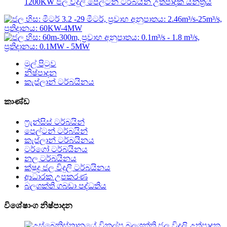
1200KW ජල විදුලි පෙල්ටන් ටර්බයින් උත්පාදක යන්ත්‍රය
මුල් පිටුව
නිෂ්පාදන
කැප්ලාන් ටර්බයිනය
කාණ්ඩ
ෆ්‍රැන්සිස් ටර්බයින්
පෙල්ටන් ටර්බයින්
කැප්ලාන් ටර්බයිනය
ටර්ගෝ ටර්බයිනය
නල ටර්බයිනය
ක්ෂුද්‍ර ජල විදුලි ටර්බයිනය
ආධාරක උපකරණ
බලශක්ති ගබඩා පද්ධතිය
විශේෂාංග නිෂ්පාදන