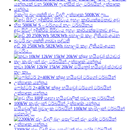
විකල්ප බලශක්ති ජල විදුලි උත්පාදක 500KW ෆ්‍රා...
අඩු සිවිල් ඉදිකිරීම් පිරිවැය ඉහළ කාර්යක්ෂමතාව අඩු...
අඩි 20 250KWh 582KWh බහාලුම් කළ ලිතියම්-අයන
බැටරිය...
කුඩා 10kW 12kW 15kW 20kW මයික්‍රෝ හයිඩ්‍රෝ ස්ථාවර
තල කා...
ෆෝස්ටර් 2×40KW ක්ෂුද්‍ර හයිඩ්‍රෝ ටර්ගෝ ටර්බයින්
උත්පාදක යන්ත්‍රය
හයිඩ්‍රොලික් ප්‍රචාලක ටර්බයින් 100kW කැප්ලාන් ටර්බයින්
ජෙනරල්...
2200kW ජල විදුලි බල පෙල්ටන් ජල රෝද ටර්බයින්