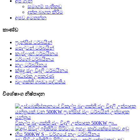
අපි ගැන
සමාගම් පැතිකඩ
දත්ත බාගත කිරීම
අපව අමතන්න
කාණ්ඩ
ෆ්‍රැන්සිස් ටර්බයින්
පෙල්ටන් ටර්බයින්
කැප්ලාන් ටර්බයිනය
ටර්ගෝ ටර්බයිනය
නල ටර්බයිනය
ක්ෂුද්‍ර ජල විදුලි ටර්බයිනය
ආධාරක උපකරණ
බලශක්ති ගබඩා පද්ධතිය
විශේෂාංග නිෂ්පාදන
විකල්ප බලශක්ති ජල විදුලි උත්පාදක 500KW ෆ්‍රා...
අඩු සිවිල් ඉදිකිරීම් පිරිවැය ඉහළ කාර්යක්ෂමතාව අඩු...