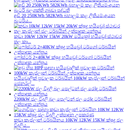
අඩි 20 250KWh 582KWh බහාලුම් කළ ලිතියම්-අයන
බැටරිය...
කුඩා 10kW 12kW 15kW 20kW මයික්‍රෝ හයිඩ්‍රෝ ස්ථාවර
තල කා...
ෆෝස්ටර් 2×40KW ක්ෂුද්‍ර හයිඩ්‍රෝ ටර්ගෝ ටර්බයින්
උත්පාදක යන්ත්‍රය
හයිඩ්‍රොලික් ප්‍රචාලක ටර්බයින් 100kW කැප්ලාන් ටර්බයින්
ජෙනරල්...
2200kW ජල විදුලි බල පෙල්ටන් ජල රෝද ටර්බයින්
උත්පාදක යන්ත්‍රය
කුඩා කැප්ලාන් ටර්බයිනය 10KW 12KW 15KW ක්ෂුද්‍ර ජල
විදුලිය...