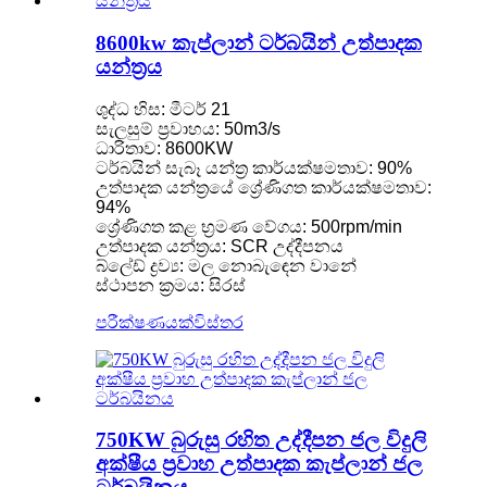
8600kw කැප්ලාන් ටර්බයින් උත්පාදක
යන්ත්‍රය
ශුද්ධ හිස: මීටර් 21
සැලසුම් ප්‍රවාහය: 50m3/s
ධාරිතාව: 8600KW
ටර්බයින් සැබෑ යන්ත්‍ර කාර්යක්ෂමතාව: 90%
උත්පාදක යන්ත්‍රයේ ශ්‍රේණිගත කාර්යක්ෂමතාව:
94%
ශ්‍රේණිගත කළ භ්‍රමණ වේගය: 500rpm/min
උත්පාදක යන්ත්‍රය: SCR උද්දීපනය
බ්ලේඩ් ද්‍රව්‍ය: මල නොබැඳෙන වානේ
ස්ථාපන ක්‍රමය: සිරස්
පරීක්ෂණයක්
විස්තර
750KW බුරුසු රහිත උද්දීපන ජල විදුලි
අක්ෂීය ප්‍රවාහ උත්පාදක කැප්ලාන් ජල