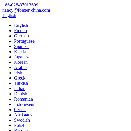
+86-028-87013699
nancy@forster-china.com
English
English
French
German
Portuguese
Spanish
Russian
Japanese
Korean
Arabic
Irish
Greek
Turkish
Italian
Danish
Romanian
Indonesian
Czech
Afrikaans
Swedish
Polish
Basque