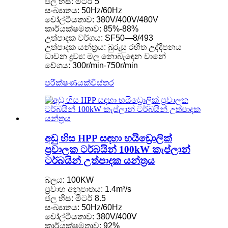
ජල හිස: මීටර් 5
සංඛ්‍යාතය: 50Hz/60Hz
වෝල්ටීයතාව: 380V/400V/480V
කාර්යක්ෂමතාව: 85%-88%
උත්පාදක වර්ගය: SF50—8/493
උත්පාදක යන්ත්‍රය: බුරුසු රහිත උද්දීපනය
ධාවන ද්‍රව්‍ය: මල නොබැඳෙන වානේ
වේගය: 300r/min-750r/min
පරීක්ෂණයක්
විස්තර
අඩු හිස HPP සඳහා හයිඩ්‍රොලික්
ප්‍රචාලක ටර්බයින් 100kW කැප්ලාන්
ටර්බයින් උත්පාදක යන්ත්‍රය
බලය: 100KW
ප්‍රවාහ අනුපාතය: 1.4m³/s
ජල හිස: මීටර් 8.5
සංඛ්‍යාතය: 50Hz/60Hz
වෝල්ටීයතාව: 380V/400V
කාර්යක්ෂමතාව: 92%