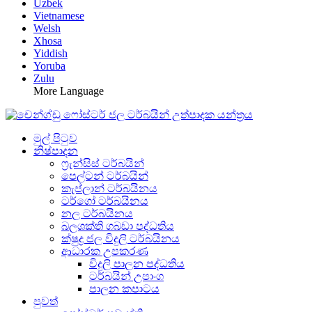
Uzbek
Vietnamese
Welsh
Xhosa
Yiddish
Yoruba
Zulu
More Language
මුල් පිටුව
නිෂ්පාදන
ෆ්‍රැන්සිස් ටර්බයින්
පෙල්ටන් ටර්බයින්
කැප්ලාන් ටර්බයිනය
ටර්ගෝ ටර්බයිනය
නල ටර්බයිනය
බලශක්ති ගබඩා පද්ධතිය
ක්ෂුද්‍ර ජල විදුලි ටර්බයිනය
ආධාරක උපකරණ
විදුලි පාලන පද්ධතිය
ටර්බයින් උපාංග
පාලන කපාටය
පුවත්