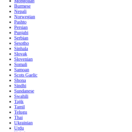
Mongolian
Burmese
Nepali
Norwegian
Pashto
Persian
Punjabi
Serbian
Sesotho
Sinhala
Slovak
Slovenian
Somali
Samoan
Scots Gaelic
Shona
Sindhi
Sundanese
Swahili
Tajik
Tamil
Telugu
Thai
Ukrainian
Urdu