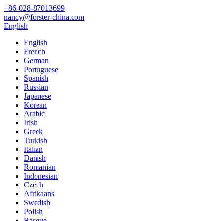
+86-028-87013699
nancy@forster-china.com
English
English
French
German
Portuguese
Spanish
Russian
Japanese
Korean
Arabic
Irish
Greek
Turkish
Italian
Danish
Romanian
Indonesian
Czech
Afrikaans
Swedish
Polish
Basque