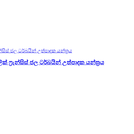
ිය...
ිල ...
න්...
්‍රැන්සිස් ජල ටර්බයින් උත්පාදක යන්ත්‍රය
රය සමඟ...
..