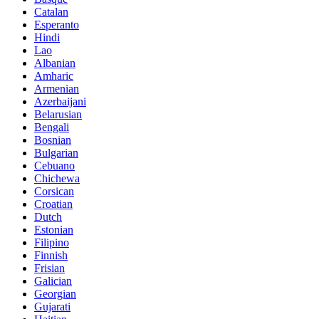
Catalan
Esperanto
Hindi
Lao
Albanian
Amharic
Armenian
Azerbaijani
Belarusian
Bengali
Bosnian
Bulgarian
Cebuano
Chichewa
Corsican
Croatian
Dutch
Estonian
Filipino
Finnish
Frisian
Galician
Georgian
Gujarati