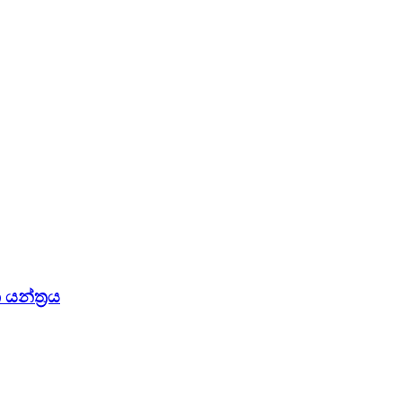
යන්ත්‍රය