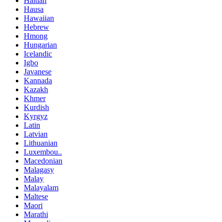
Haitian
Hausa
Hawaiian
Hebrew
Hmong
Hungarian
Icelandic
Igbo
Javanese
Kannada
Kazakh
Khmer
Kurdish
Kyrgyz
Latin
Latvian
Lithuanian
Luxembou..
Macedonian
Malagasy
Malay
Malayalam
Maltese
Maori
Marathi