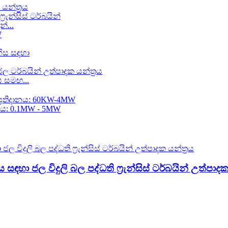
යන්ත්‍රය
න්...
රය සමඟ...
..
ඳහා ජල විදුලි බල පද්ධති ෆ්‍රැන්සිස් ටර්බයින් උත්පාදක 
කා...
යන්ත්‍රය
ෙනරල්...
යන්ත්‍රය