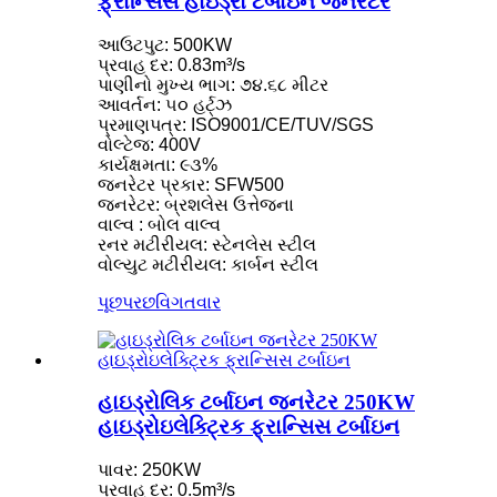
ફ્રાન્સિસ હાઇડ્રો ટર્બાઇન જનરેટર
આઉટપુટ: 500KW
પ્રવાહ દર: 0.83m³/s
પાણીનો મુખ્ય ભાગ: ૭૪.૬૮ મીટર
આવર્તન: ૫૦ હર્ટ્ઝ
પ્રમાણપત્ર: ISO9001/CE/TUV/SGS
વોલ્ટેજ: 400V
કાર્યક્ષમતા: ૯૩%
જનરેટર પ્રકાર: SFW500
જનરેટર: બ્રશલેસ ઉત્તેજના
વાલ્વ : બોલ વાલ્વ
રનર મટીરીયલ: સ્ટેનલેસ સ્ટીલ
વોલ્યુટ મટીરીયલ: કાર્બન સ્ટીલ
પૂછપરછ
વિગતવાર
હાઇડ્રોલિક ટર્બાઇન જનરેટર 250KW
હાઇડ્રોઇલેક્ટ્રિક ફ્રાન્સિસ ટર્બાઇન
પાવર: 250KW
પ્રવાહ દર: 0.5m³/s