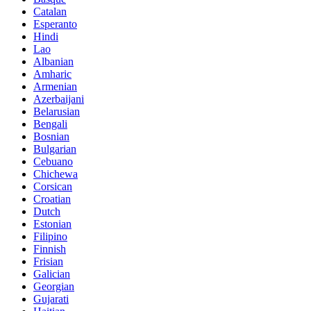
Catalan
Esperanto
Hindi
Lao
Albanian
Amharic
Armenian
Azerbaijani
Belarusian
Bengali
Bosnian
Bulgarian
Cebuano
Chichewa
Corsican
Croatian
Dutch
Estonian
Filipino
Finnish
Frisian
Galician
Georgian
Gujarati