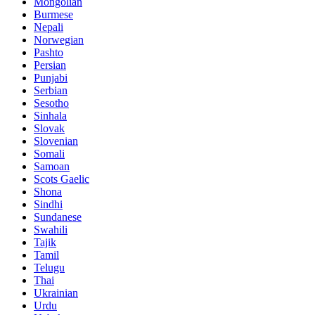
Mongolian
Burmese
Nepali
Norwegian
Pashto
Persian
Punjabi
Serbian
Sesotho
Sinhala
Slovak
Slovenian
Somali
Samoan
Scots Gaelic
Shona
Sindhi
Sundanese
Swahili
Tajik
Tamil
Telugu
Thai
Ukrainian
Urdu