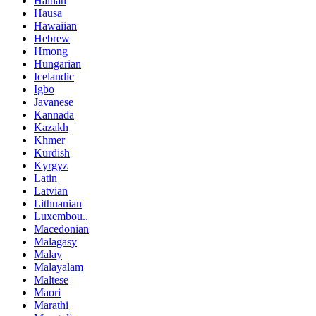
Haitian
Hausa
Hawaiian
Hebrew
Hmong
Hungarian
Icelandic
Igbo
Javanese
Kannada
Kazakh
Khmer
Kurdish
Kyrgyz
Latin
Latvian
Lithuanian
Luxembou..
Macedonian
Malagasy
Malay
Malayalam
Maltese
Maori
Marathi