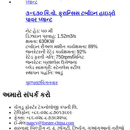
૩×૬૩૦ કિ.વો. ફ્રાન્સિસ ટર્બાઇન હાઇડ્રો
પાવર પ્લાન્ટ
નેટ હેડ: ૫૦ મી
ડિઝાઇન પ્રવાહ: 1.52m3/s
ક્ષમતા: 630KW
ટર્બાઇન રીઅલ મશીન કાર્યક્ષમતા: 89%
જનરેટરની રેટેડ કાર્યક્ષમતા: 92%
રેટેડ ફરતી ગતિ: 750rpm/મિનિટ
જનરેટર: બ્રશલેસ ઉત્તેજના
બ્લેડ સામગ્રી: સ્ટેનલેસ સ્ટીલ
સ્થાપન પદ્ધતિ: આડું
પૂછપરછ
વિગતવાર
અમારો સંપર્ક કરો
ચેંગડુ ફોર્સ્ટર ટેકનોલોજી કંપની લિ.
ટેલિફોન: +૮૬-૦૨૮-૮૭૦૧૩૬૯૯
ફેક્સ: +૮૬-૦૨૮-૮૭૩૬૨૨૫૮
ઈ-મેલ:
nancy@forster-china.com
સરનામું: બિલ્ડીંગ નં. 4, ઝોંગટી, ઝિચેંગ, ગુઆંગુઆનો ત્રીજો