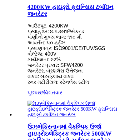
4200KW હાઇડ્રો ફ્રાન્સિસ ટર્બાઇન
જનરેટર
આઉટપુટ: 4200KW
પ્રવાહ દર: ૪.૫૩૯m³/સેકન્ડ
પાણીનો મુખ્ય ભાગ: ૧૧૦ મી
આવર્તન: ૫૦ હર્ટ્ઝ
પ્રમાણપત્ર: ISO9001/CE/TUV/SGS
વોલ્ટેજ: 400V
કાર્યક્ષમતા: ૯૨%
જનરેટર પ્રકાર: SFW4200
જનરેટર: બ્રશલેસ ઉત્તેજના
વાલ્વ: બટરફ્લાય વાલ્વ
રનર મટીરીયલ: સ્ટેનલેસ સ્ટીલ
પૂછપરછ
વિગતવાર
ઉઝબેકિસ્તાનમાં વૈકલ્પિક ઉર્જા
હાઇડ્રોઇલેક્ટ્રિક જનરેટર 500KW