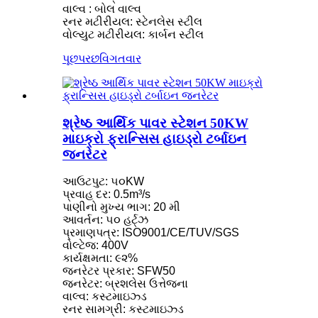
વાલ્વ : બોલ વાલ્વ
રનર મટીરીયલ: સ્ટેનલેસ સ્ટીલ
વોલ્યુટ મટીરીયલ: કાર્બન સ્ટીલ
પૂછપરછ
વિગતવાર
શ્રેષ્ઠ આર્થિક પાવર સ્ટેશન 50KW
માઇક્રો ફ્રાન્સિસ હાઇડ્રો ટર્બાઇન
જનરેટર
આઉટપુટ: ૫૦KW
પ્રવાહ દર: 0.5m³/s
પાણીનો મુખ્ય ભાગ: 20 મી
આવર્તન: ૫૦ હર્ટ્ઝ
પ્રમાણપત્ર: ISO9001/CE/TUV/SGS
વોલ્ટેજ: 400V
કાર્યક્ષમતા: ૯૨%
જનરેટર પ્રકાર: SFW50
જનરેટર: બ્રશલેસ ઉત્તેજના
વાલ્વ: કસ્ટમાઇઝ્ડ
રનર સામગ્રી: કસ્ટમાઇઝ્ડ