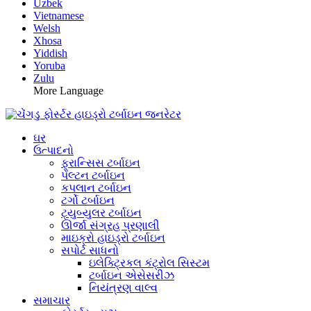
Uzbek
Vietnamese
Welsh
Xhosa
Yiddish
Yoruba
Zulu
More Language
ઘર
ઉત્પાદનો
ફ્રાન્સિસ ટર્બાઇન
પેલ્ટન ટર્બાઇન
કપલાન ટર્બાઇન
ટર્ગો ટર્બાઇન
ટ્યુબ્યુલર ટર્બાઇન
ઊર્જા સંગ્રહ પ્રણાલી
માઇક્રો હાઇડ્રો ટર્બાઇન
સપોર્ટ સાધનો
ઇલેક્ટ્રિકલ કંટ્રોલ સિસ્ટમ
ટર્બાઇન એસેસરીઝ
નિયંત્રણ વાલ્વ
સમાચાર