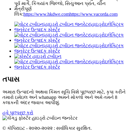
પૂર્વ માર્ગ, કિંગયાંગ જિલ્લો, સિચુઆન પ્રાંત, ચીન
મૈત્રીપૂર્ણ
લિંક:
https://www.hkdwe.com
https://www.vacorda.com
તપાસ
અમારા ઉત્પાદનો અથવા કિંમત સૂચિ વિશે પૂછપરછ માટે, કૃપા કરીને
તમારો ઇમેઇલ અને whatsapp અમને મોકલો અને અમે તમને 8
કલાકની અંદર જવાબ આપીશું.
હવે પૂછપરછ કરો
© કૉપિરાઇટ - ૨૦૨૦-૨૦૨૨ : સર્વાધિકાર સુરક્ષિત.