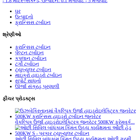
ઘર
ઉત્પાદનો
ફ્રાન્સિસ ટર્બાઇન
શ્રેણીઓ
ફ્રાન્સિસ ટર્બાઇન
પેલ્ટન ટર્બાઇન
કપલાન ટર્બાઇન
ટર્ગો ટર્બાઇન
ટ્યુબ્યુલર ટર્બાઇન
માઇક્રો હાઇડ્રો ટર્બાઇન
સપોર્ટ સાધનો
ઊર્જા સંગ્રહ પ્રણાલી
ફીચર પ્રોડક્ટ્સ
વૈકલ્પિક ઉર્જા હાઇડ્રોઇલેક્ટ્રિક જનરેટર 500KW ફ્રેમવર્ક...
ઓછી સિવિલ બાંધકામ કિંમત ઉચ્ચ કાર્યક્ષમતા ઓછી ગરમી...