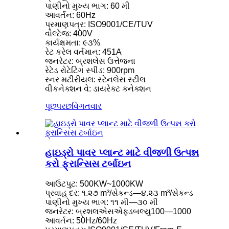
પાણીનો મુખ્ય ભાગ: 60 મી
આવર્તન: 60Hz
પ્રમાણપત્ર: ISO9001/CE/TUV
વોલ્ટેજ: 400V
કાર્યક્ષમતા: ૯૩%
રેટ કરેલ વર્તમાન: 451A
જનરેટર: બ્રશલેસ ઉત્તેજના
રેટેડ રોટેટિંગ સ્પીડ: 900rpm
રનર મટીરીયલ: સ્ટેનલેસ સ્ટીલ
વીકનેક્શન વે: ડાયરેક્ટ કનેક્શન
પૂછપરછ
વિગતવાર
હાઇડ્રો પાવર પ્લાન્ટ માટે વીજળી ઉત્પન્ન
કરો ફ્રાન્સિસ ટર્બાઇન
આઉટપુટ: 500KW~1000KW
પ્રવાહ દર: ૧.૨૭ m³/સેકન્ડ—૪.૨૩ m³/સેકન્ડ
પાણીનો મુખ્ય ભાગ: ૧૧ મી—૩૦ મી
જનરેટર: બ્રશલએસએફડબલ્યુ100—1000
આવર્તન: 50Hz/60Hz