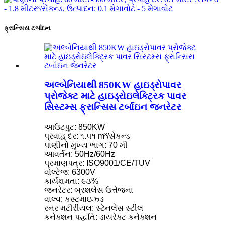
ફ્રાન્સિસ ટર્બાઇન
અલ્બેનિયાથી 850KW હાઇડ્રોપાવર
પ્રોજેક્ટ માટે હાઇડ્રોઇલેક્ટ્રિક પાવર
સિસ્ટમ્સ ફ્રાન્સિસ ટર્બાઇન જનરેટર
આઉટપુટ: 850KW
પ્રવાહ દર: ૧.૫૧ m³/સેકન્ડ
પાણીનો મુખ્ય ભાગ: 70 મી
આવર્તન: 50Hz/60Hz
પ્રમાણપત્ર: ISO9001/CE/TUV
વોલ્ટેજ: 6300V
કાર્યક્ષમતા: ૯૩%
જનરેટર: બ્રશલેસ ઉત્તેજના
વાલ્વ: કસ્ટમાઇઝ્ડ
રનર મટીરીયલ: સ્ટેનલેસ સ્ટીલ
કનેક્શન પદ્ધતિ: ડાયરેક્ટ કનેક્શન