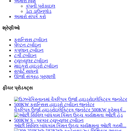
અમારા વિશે
કંપની પ્રોફાઇલ
ડેટા ડાઉનલોડ
અમારો સંપર્ક કરો
શ્રેણીઓ
ફ્રાન્સિસ ટર્બાઇન
પેલ્ટન ટર્બાઇન
કપલાન ટર્બાઇન
ટર્ગો ટર્બાઇન
ટ્યુબ્યુલર ટર્બાઇન
માઇક્રો હાઇડ્રો ટર્બાઇન
સપોર્ટ સાધનો
ઊર્જા સંગ્રહ પ્રણાલી
ફીચર પ્રોડક્ટ્સ
વૈકલ્પિક ઉર્જા હાઇડ્રોઇલેક્ટ્રિક જનરેટર 500KW ફ્રેમવર્ક...
ઓછી સિવિલ બાંધકામ કિંમત ઉચ્ચ કાર્યક્ષમતા ઓછી ગરમી...