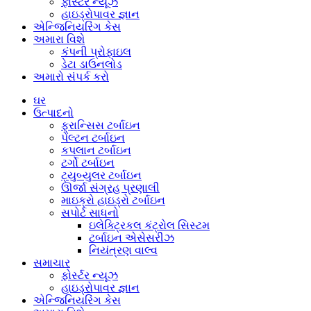
ફોર્સ્ટર ન્યૂઝ
હાઇડ્રોપાવર જ્ઞાન
એન્જિનિયરિંગ કેસ
અમારા વિશે
કંપની પ્રોફાઇલ
ડેટા ડાઉનલોડ
અમારો સંપર્ક કરો
ઘર
ઉત્પાદનો
ફ્રાન્સિસ ટર્બાઇન
પેલ્ટન ટર્બાઇન
કપલાન ટર્બાઇન
ટર્ગો ટર્બાઇન
ટ્યુબ્યુલર ટર્બાઇન
ઊર્જા સંગ્રહ પ્રણાલી
માઇક્રો હાઇડ્રો ટર્બાઇન
સપોર્ટ સાધનો
ઇલેક્ટ્રિકલ કંટ્રોલ સિસ્ટમ
ટર્બાઇન એસેસરીઝ
નિયંત્રણ વાલ્વ
સમાચાર
ફોર્સ્ટર ન્યૂઝ
હાઇડ્રોપાવર જ્ઞાન
એન્જિનિયરિંગ કેસ