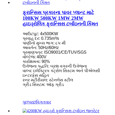
ફ્રાન્સિસ પ્રકારના પાવર પ્લાન્ટ માટે
100KW 500KW 1MW 2MW
હાઇડ્રોલિક ફ્રાન્સિસ ટર્બાઇનની કિંમત
આઉટપુટ: 4x500KW
પ્રવાહ દર: 0.735m³/s
પાણીનો મુખ્ય ભાગ: ૮૫ મી
આવર્તન: 50Hz/60Hz
પ્રમાણપત્ર: ISO9001/CE/TUV/SGS
વોલ્ટેજ: 400V
કાર્યક્ષમતા: 90%
ઉત્તેજના પદ્ધતિ: બ્રશ વગરની ઉત્તેજના
વાલ્વ: ઇલેક્ટ્રિક કંટ્રોલ સિસ્ટમ અને પીએલસી
ઇન્ટરફેસ સહિત
રનર મટીરીયલ: સ્ટેનલેસ સ્ટીલ
ગ્રીડ સિસ્ટમ: ઑફ ગ્રીડ
પૂછપરછ
વિગતવાર