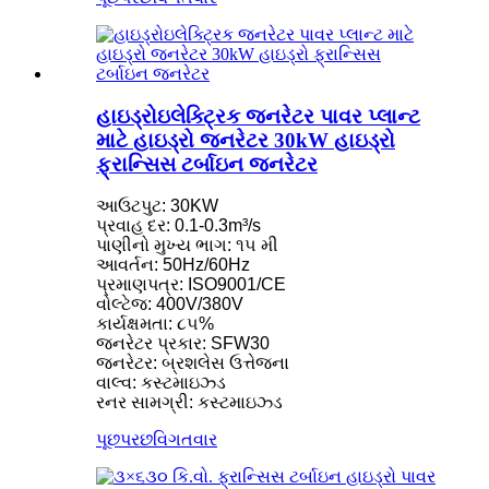
હાઇડ્રોઇલેક્ટ્રિક જનરેટર પાવર પ્લાન્ટ
માટે હાઇડ્રો જનરેટર 30kW હાઇડ્રો
ફ્રાન્સિસ ટર્બાઇન જનરેટર
આઉટપુટ: 30KW
પ્રવાહ દર: 0.1-0.3m³/s
પાણીનો મુખ્ય ભાગ: ૧૫ મી
આવર્તન: 50Hz/60Hz
પ્રમાણપત્ર: ISO9001/CE
વોલ્ટેજ: 400V/380V
કાર્યક્ષમતા: ૮૫%
જનરેટર પ્રકાર: SFW30
જનરેટર: બ્રશલેસ ઉત્તેજના
વાલ્વ: કસ્ટમાઇઝ્ડ
રનર સામગ્રી: કસ્ટમાઇઝ્ડ
પૂછપરછ
વિગતવાર