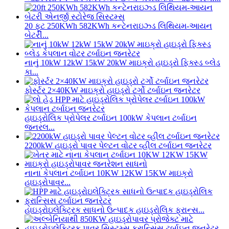
20 ફૂટ 250KWh 582KWh કન્ટેનરાઇઝ્ડ લિથિયમ-આયન
બેટરી...
નાનું 10kW 12kW 15kW 20kW માઇક્રો હાઇડ્રો ફિક્સ્ડ બ્લેડ
કા...
ફોર્સ્ટર 2×40KW માઇક્રો હાઇડ્રો ટર્ગો ટર્બાઇન જનરેટર
હાઇડ્રોલિક પ્રોપેલર ટર્બાઇન 100kW કેપલાન ટર્બાઇન
જનરલ...
2200kW હાઇડ્રો પાવર પેલ્ટન વોટર વ્હીલ ટર્બાઇન જનરેટર
નાના કેપલાન ટર્બાઇન 10KW 12KW 15KW માઇક્રો
હાઇડ્રોપાવર...
હાઇડ્રોઇલેક્ટ્રિક સાધનો ઉત્પાદક હાઇડ્રોલિક ફ્રાન્સ...