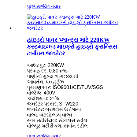
પૂછપરછ
વિગતવાર
હાઇડ્રો પાવર પ્લાન્ટ્સ માટે 220KW
કસ્ટમાઇઝ્ડ માઇક્રો હાઇડ્રો ફ્રાન્સિસ
ટર્બાઇન જનરેટર
આઉટપુટ: 220KW
પ્રવાહ દર: 0.80m³/s
પાણીનો મુખ્ય ભાગ: ૪૦ મી
આવર્તન: ૫૦ હર્ટ્ઝ
પ્રમાણપત્ર: ISO9001/CE/TUV/SGS
વોલ્ટેજ: 400V
કાર્યક્ષમતા: ૯૧%
જનરેટર પ્રકાર: SFW220
જનરેટર: બ્રશલેસ ઉત્તેજના
વાલ્વ: બટરફ્લાય વાલ્વ
રનર મટીરીયલ: સ્ટેનલેસ સ્ટીલ
વોલ્યુટ મટીરીયલ: કાર્બન સ્ટીલ
પૂછપરછ
વિગતવાર