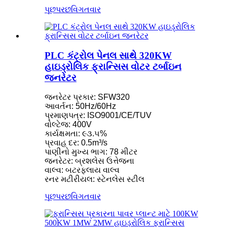
પૂછપરછ
વિગતવાર
PLC કંટ્રોલ પેનલ સાથે 320KW
હાઇડ્રોલિક ફ્રાન્સિસ વોટર ટર્બાઇન
જનરેટર
જનરેટર પ્રકાર: SFW320
આવર્તન: 50Hz/60Hz
પ્રમાણપત્ર: ISO9001/CE/TUV
વોલ્ટેજ: 400V
કાર્યક્ષમતા: ૯૩.૫%
પ્રવાહ દર: 0.5m³/s
પાણીનો મુખ્ય ભાગ: 78 મીટર
જનરેટર: બ્રશલેસ ઉત્તેજના
વાલ્વ: બટરફ્લાય વાલ્વ
રનર મટીરીયલ: સ્ટેનલેસ સ્ટીલ
પૂછપરછ
વિગતવાર