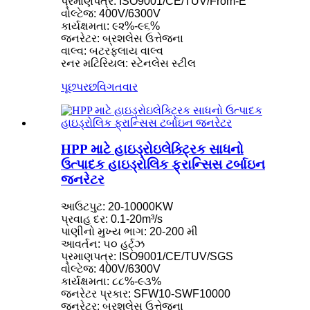
પ્રમાણપત્ર: ISO9001/CE/TUV/From-E
વોલ્ટેજ: 400V/6300V
કાર્યક્ષમતા: ૯૨%-૯૬%
જનરેટર: બ્રશલેસ ઉત્તેજના
વાલ્વ: બટરફ્લાય વાલ્વ
રનર મટિરિયલ: સ્ટેનલેસ સ્ટીલ
પૂછપરછ
વિગતવાર
HPP માટે હાઇડ્રોઇલેક્ટ્રિક સાધનો
ઉત્પાદક હાઇડ્રોલિક ફ્રાન્સિસ ટર્બાઇન
જનરેટર
આઉટપુટ: 20-10000KW
પ્રવાહ દર: 0.1-20m³/s
પાણીનો મુખ્ય ભાગ: 20-200 મી
આવર્તન: ૫૦ હર્ટ્ઝ
પ્રમાણપત્ર: ISO9001/CE/TUV/SGS
વોલ્ટેજ: 400V/6300V
કાર્યક્ષમતા: ૮૮%-૯૩%
જનરેટર પ્રકાર: SFW10-SWF10000
જનરેટર: બ્રશલેસ ઉત્તેજના