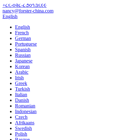
+૮૬-૦૨૮-૮૭૦૧૩૬૯૯
nancy@forster-china.com
English
English
French
German
Portuguese
Spanish
Russian
Japanese
Korean
Arabic
Irish
Greek
Turkish
Italian
Danish
Romanian
Indonesian
Czech
Afrikaans
Swedish
Polish
Basque