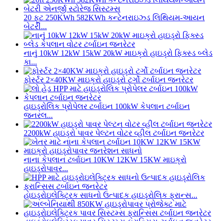
20 ફૂટ 250KWh 582KWh કન્ટેનરાઇઝ્ડ લિથિયમ-આયન
બેટરી...
નાનું 10kW 12kW 15kW 20kW માઇક્રો હાઇડ્રો ફિક્સ્ડ બ્લેડ
કા...
ફોર્સ્ટર 2×40KW માઇક્રો હાઇડ્રો ટર્ગો ટર્બાઇન જનરેટર
હાઇડ્રોલિક પ્રોપેલર ટર્બાઇન 100kW કેપલાન ટર્બાઇન
જનરલ...
2200kW હાઇડ્રો પાવર પેલ્ટન વોટર વ્હીલ ટર્બાઇન જનરેટર
નાના કેપલાન ટર્બાઇન 10KW 12KW 15KW માઇક્રો
હાઇડ્રોપાવર...
હાઇડ્રોઇલેક્ટ્રિક સાધનો ઉત્પાદક હાઇડ્રોલિક ફ્રાન્સ...