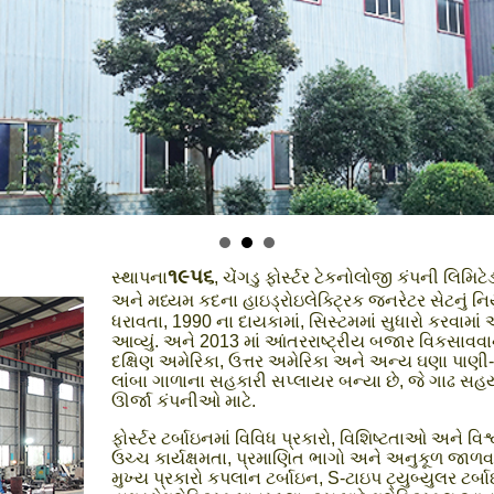
૧૯૫૬
સ્થાપના
, ચેંગડુ ફોર્સ્ટર ટેકનોલોજી કંપની લ
અને મધ્યમ કદના હાઇડ્રોઇલેક્ટ્રિક જનરેટર સેટનું નિય
ધરાવતા, 1990 ના દાયકામાં, સિસ્ટમમાં સુધારો કરવામાં
આવ્યું. અને 2013 માં આંતરરાષ્ટ્રીય બજાર વિકસાવવાન
દક્ષિણ અમેરિકા, ઉત્તર અમેરિકા અને અન્ય ઘણા પાણી-
લાંબા ગાળાના સહકારી સપ્લાયર બન્યા છે, જે ગાઢ સહય
ઊર્જા કંપનીઓ માટે.
ફોર્સ્ટર ટર્બાઇનમાં વિવિધ પ્રકારો, વિશિષ્ટતાઓ અને વ
ઉચ્ચ કાર્યક્ષમતા, પ્રમાણિત ભાગો અને અનુકૂળ જાળવણ
મુખ્ય પ્રકારો કપલાન ટર્બાઇન, S-ટાઇપ ટ્યુબ્યુલર ટર્બાઇન,