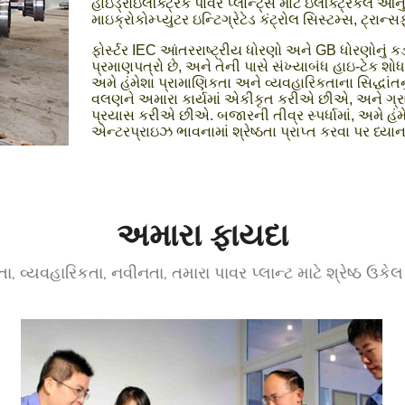
હાઇડ્રોઇલેક્ટ્રિક પાવર પ્લાન્ટ્સ માટે ઇલેક્ટ્રિકલ આન
માઇક્રોકોમ્પ્યુટર ઇન્ટિગ્રેટેડ કંટ્રોલ સિસ્ટમ્સ, ટ્રાન
ફોર્સ્ટર IEC આંતરરાષ્ટ્રીય ધોરણો અને GB ધોરણોનું
પ્રમાણપત્રો છે, અને તેની પાસે સંખ્યાબંધ હાઇ-ટેક શોધ 
અમે હંમેશા પ્રામાણિકતા અને વ્યવહારિકતાના સિદ્ધાં
વલણને અમારા કાર્યમાં એકીકૃત કરીએ છીએ, અને ગ્ર
પ્રયાસ કરીએ છીએ. બજારની તીવ્ર સ્પર્ધામાં, અમે હ
એન્ટરપ્રાઇઝ ભાવનામાં શ્રેષ્ઠતા પ્રાપ્ત કરવા પર ધ્ય
અમારા ફાયદા
ા, વ્યવહારિકતા, નવીનતા, તમારા પાવર પ્લાન્ટ માટે શ્રેષ્ઠ ઉકેલ પ