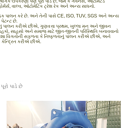
ુષંગિક ઉપકરણો પણ પૂરા પાડે છે, જેમ કે ગવર્નર્સ, ઓટોમેટેડ
્સફોર્મર્સ, વાલ્વ, ઓટોમેટિક ટ્રેશ રેક અને અન્ય સાધનો.
 કડક પાલન કરે છે. અને તેની પાસે CE, ISO, TUV, SGS અને અન્ય
પેટન્ટ છે.
તનું પાલન કરીએ છીએ, ગુણવત્તા પ્રથમ, ખુલ્લા મન અને જીવન
ાહકો, સાહસો અને સમાજ માટે જીત-જીતની પરિસ્થિતિ બનાવવાનો
ંમેશા વિગતોની સફળતા કે નિષ્ફળતાનું પાલન કરીએ છીએ, અને
ાન કેન્દ્રિત કરીએ છીએ.
ૂરો પાડે છે