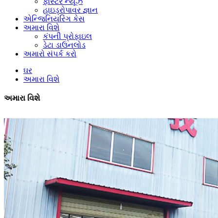
ફોર્સ્ટર ન્યૂઝ
હાઇડ્રોપાવર જ્ઞાન
એન્જિનિયરિંગ કેસ
અમારા વિશે
કંપની પ્રોફાઇલ
ડેટા ડાઉનલોડ
અમારો સંપર્ક કરો
ઘર
અમારા વિશે
અમારા વિશે