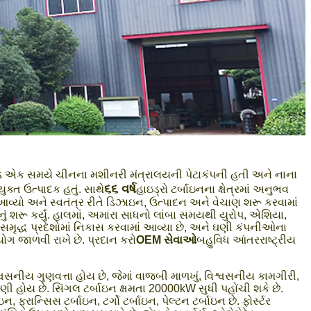
િમિટેડ એક સમયે ચીનના મશીનરી મંત્રાલયની પેટાકંપની હતી અને નાના
૬૬ વર્ષ
ુક્ત ઉત્પાદક હતું. સાથે
હાઇડ્રો ટર્બાઇનના ક્ષેત્રમાં અનુભવ
 આવ્યો અને સ્વતંત્ર રીતે ડિઝાઇન, ઉત્પાદન અને વેચાણ શરૂ કરવામાં
ું શરૂ કર્યું. હાલમાં, અમારા સાધનો લાંબા સમયથી યુરોપ, એશિયા,
સમૃદ્ધ પ્રદેશોમાં નિકાસ કરવામાં આવ્યા છે, અને ઘણી કંપનીઓના
ોગ જાળવી રાખે છે. પ્રદાન કરો
OEM સેવાઓ
બહુવિધ આંતરરાષ્ટ્રીય
િશ્વસનીય ગુણવત્તા હોય છે, જેમાં વાજબી માળખું, વિશ્વસનીય કામગીરી,
ી હોય છે. સિંગલ ટર્બાઇન ક્ષમતા 20000kW સુધી પહોંચી શકે છે.
 ફ્રાન્સિસ ટર્બાઇન, ટર્ગો ટર્બાઇન, પેલ્ટન ટર્બાઇન છે. ફોર્સ્ટર