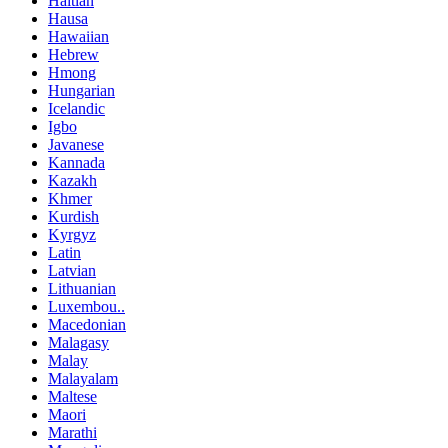
Haitian
Hausa
Hawaiian
Hebrew
Hmong
Hungarian
Icelandic
Igbo
Javanese
Kannada
Kazakh
Khmer
Kurdish
Kyrgyz
Latin
Latvian
Lithuanian
Luxembou..
Macedonian
Malagasy
Malay
Malayalam
Maltese
Maori
Marathi