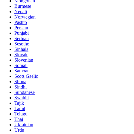
Mongolian
Burmese
Nepali
Norwegian
Pashto
Persian
Punjabi
Serbian
Sesotho
Sinhala
Slovak
Slovenian
Somali
Samoan
Scots Gaelic
Shona
Sindhi
Sundanese
Swahili
Tajik
Tamil
Telugu
Thai
Ukrainian
Urdu