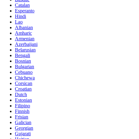
Catalan
Esperanto
Hindi
Lao
Albanian
Amharic
Armenian
Azerbaijani
Belarusian
Bengali
Bosnian
Bulgarian
Cebuano
Chichewa
Corsican
Croatian
Dutch
Estonian
Filipino
Finnish
Frisian
Galician
Georgian
Gujarati