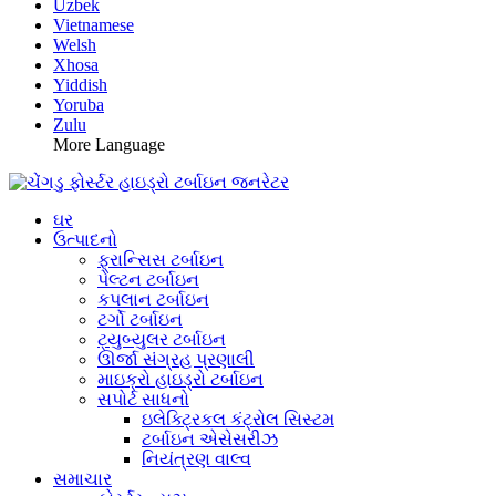
Uzbek
Vietnamese
Welsh
Xhosa
Yiddish
Yoruba
Zulu
More Language
ઘર
ઉત્પાદનો
ફ્રાન્સિસ ટર્બાઇન
પેલ્ટન ટર્બાઇન
કપલાન ટર્બાઇન
ટર્ગો ટર્બાઇન
ટ્યુબ્યુલર ટર્બાઇન
ઊર્જા સંગ્રહ પ્રણાલી
માઇક્રો હાઇડ્રો ટર્બાઇન
સપોર્ટ સાધનો
ઇલેક્ટ્રિકલ કંટ્રોલ સિસ્ટમ
ટર્બાઇન એસેસરીઝ
નિયંત્રણ વાલ્વ
સમાચાર