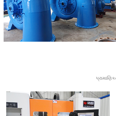
પ્રામાણિકત