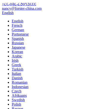
+૮૬-૦૨૮-૮૭૦૧૩૬૯૯
nancy@forster-china.com
English
English
French
German
Portuguese
Spanish
Russian
Japanese
Korean
Arabic
Irish
Greek
Turkish
Italian
Danish
Romanian
Indonesian
Czech
Afrikaans
Swedish
Polish
Basque