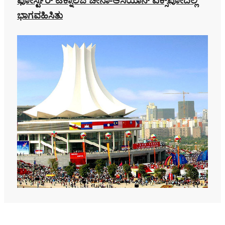
ಫೋರ್ಸ್ಟರ್ ಟೆಕ್ನಾಲಜಿ ಚೀನಾ-ಆಸಿಯಾನ್ ಎಕ್ಸ್‌ಪೋದಲ್ಲಿ
ಭಾಗವಹಿಸಿತು