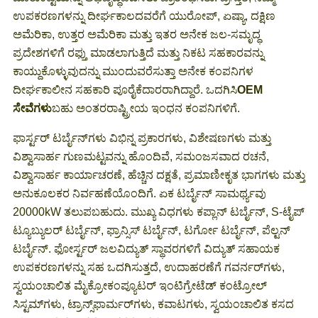
ಉಪಕರಣಗಳನ್ನು ದೀರ್ಘಕಾಲದವರೆಗೆ ಯುರೋಪ್, ಏಷ್ಯಾ, ದಕ್ಷಿಣ
ಅಮೆರಿಕಾ, ಉತ್ತರ ಅಮೆರಿಕಾ ಮತ್ತು ಇತರ ಅನೇಕ ಜಲ-ಸಮೃದ್ಧ
ಪ್ರದೇಶಗಳಿಗೆ ರಫ್ತು ಮಾಡಲಾಗುತ್ತಿದೆ ಮತ್ತು ನಿಕಟ ಸಹಕಾರವನ್ನು
ಕಾಯ್ದುಕೊಳ್ಳುವುದನ್ನು ಮುಂದುವರೆಸುತ್ತಾ ಅನೇಕ ಕಂಪನಿಗಳ
ದೀರ್ಘಕಾಲೀನ ಸಹಕಾರಿ ಪೂರೈಕೆದಾರರಾಗಿದ್ದಾರೆ. ಒದಗಿಸಿ
OEM
ಸೇವೆಗಳು
ಬಹು ಅಂತರರಾಷ್ಟ್ರೀಯ ಇಂಧನ ಕಂಪನಿಗಳಿಗೆ.
ಫಾರ್ಸ್ಟರ್ ಟರ್ಬೈನ್‌ಗಳು ವಿಭಿನ್ನ ಪ್ರಕಾರಗಳು, ವಿಶೇಷಣಗಳು ಮತ್ತು
ವಿಶ್ವಾಸಾರ್ಹ ಗುಣಮಟ್ಟವನ್ನು ಹೊಂದಿವೆ, ಸಮಂಜಸವಾದ ರಚನೆ,
ವಿಶ್ವಾಸಾರ್ಹ ಕಾರ್ಯಾಚರಣೆ, ಹೆಚ್ಚಿನ ದಕ್ಷತೆ, ಪ್ರಮಾಣೀಕೃತ ಭಾಗಗಳು ಮತ್ತು
ಅನುಕೂಲಕರ ನಿರ್ವಹಣೆಯೊಂದಿಗೆ. ಏಕ ಟರ್ಬೈನ್ ಸಾಮರ್ಥ್ಯವು
20000kW ತಲುಪಬಹುದು. ಮುಖ್ಯ ವಿಧಗಳು ಕಪ್ಲಾನ್ ಟರ್ಬೈನ್, S-ಟೈಪ್
ಟ್ಯೂಬ್ಯುಲರ್ ಟರ್ಬೈನ್, ಫ್ರಾನ್ಸಿಸ್ ಟರ್ಬೈನ್, ಟರ್ಗೋ ಟರ್ಬೈನ್, ಪೆಲ್ಟನ್
ಟರ್ಬೈನ್. ಫೋರ್ಸ್ಟರ್ ಜಲವಿದ್ಯುತ್ ಸ್ಥಾವರಗಳಿಗೆ ವಿದ್ಯುತ್ ಸಹಾಯಕ
ಉಪಕರಣಗಳನ್ನು ಸಹ ಒದಗಿಸುತ್ತದೆ, ಉದಾಹರಣೆಗೆ ಗವರ್ನರ್‌ಗಳು,
ಸ್ವಯಂಚಾಲಿತ ಮೈಕ್ರೋಕಂಪ್ಯೂಟರ್ ಇಂಟಿಗ್ರೇಟೆಡ್ ಕಂಟ್ರೋಲ್
ಸಿಸ್ಟಮ್‌ಗಳು, ಟ್ರಾನ್ಸ್‌ಫಾರ್ಮರ್‌ಗಳು, ಕವಾಟಗಳು, ಸ್ವಯಂಚಾಲಿತ ಕಸದ