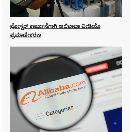
ಫೋಸ್ಟರ್ ಕಾರ್ಖಾನೆಗಾಗಿ ಅಲಿಬಾಬಾ ವೀಡಿಯೊ
ಪ್ರಮಾಣೀಕರಣ