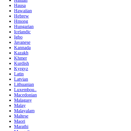
Haitian
Hausa
Hawaiian
Hebrew
Hmong
Hungarian
Icelandic
Igbo
Javanese
Kannada
Kazakh
Khmer
Kurdish
Kyrgyz
Latin
Latvian
Lithuanian
Luxembou..
Macedonian
Malagasy
Malay
Malayalam
Maltese
Maori
Marathi