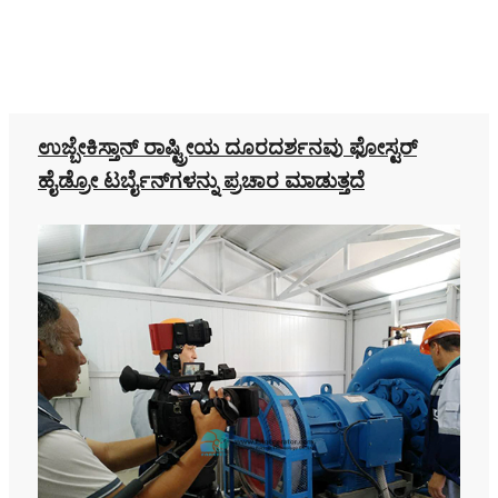
ಉಜ್ಬೇಕಿಸ್ತಾನ್ ರಾಷ್ಟ್ರೀಯ ದೂರದರ್ಶನವು ಫೋಸ್ಟರ್
ಹೈಡ್ರೋ ಟರ್ಬೈನ್‌ಗಳನ್ನು ಪ್ರಚಾರ ಮಾಡುತ್ತದೆ