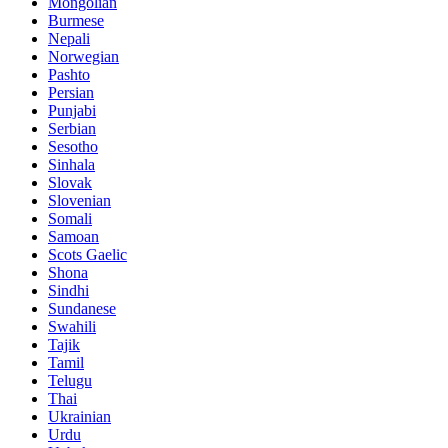
Mongolian
Burmese
Nepali
Norwegian
Pashto
Persian
Punjabi
Serbian
Sesotho
Sinhala
Slovak
Slovenian
Somali
Samoan
Scots Gaelic
Shona
Sindhi
Sundanese
Swahili
Tajik
Tamil
Telugu
Thai
Ukrainian
Urdu