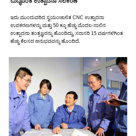
ಬುದ್ಧಿವಂತ ಉತ್ಪಾದನಾ ಸಲಕರಣೆ
ಇದು ಮುಂದುವರಿದ ಸ್ವಯಂಚಾಲಿತ CNC ಉತ್ಪಾದನಾ
ಉಪಕರಣಗಳನ್ನು ಮತ್ತು 50 ಕ್ಕೂ ಹೆಚ್ಚು ಮೊದಲ-ಸಾಲಿನ
ಉತ್ಪಾದನಾ ತಂತ್ರಜ್ಞರನ್ನು ಹೊಂದಿದ್ದು, ಸರಾಸರಿ 15 ವರ್ಷಗಳಿಗಿಂತ
ಹೆಚ್ಚು ಕೆಲಸದ ಅನುಭವವನ್ನು ಹೊಂದಿದೆ.