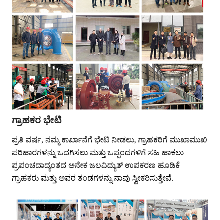
ಗ್ರಾಹಕರ ಭೇಟಿ
ಪ್ರತಿ ವರ್ಷ, ನಮ್ಮ ಕಾರ್ಖಾನೆಗೆ ಭೇಟಿ ನೀಡಲು, ಗ್ರಾಹಕರಿಗೆ ಮುಖಾಮುಖಿ
ಪರಿಹಾರಗಳನ್ನು ಒದಗಿಸಲು ಮತ್ತು ಒಪ್ಪಂದಗಳಿಗೆ ಸಹಿ ಹಾಕಲು
ಪ್ರಪಂಚದಾದ್ಯಂತದ ಅನೇಕ ಜಲವಿದ್ಯುತ್ ಉಪಕರಣ ಹೂಡಿಕೆ
ಗ್ರಾಹಕರು ಮತ್ತು ಅವರ ತಂಡಗಳನ್ನು ನಾವು ಸ್ವೀಕರಿಸುತ್ತೇವೆ.