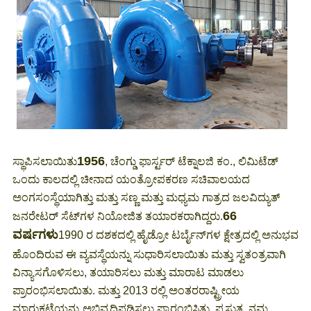
1956
ಸ್ಥಾಪಿಸಲಾಯಿತು
, ಚೆಂಗ್ಡು ಫಾರ್ಸ್ಟರ್ ಟೆಕ್ನಾಲಜಿ ಕಂ., ಲಿಮಿಟೆಡ್
ಒಂದು ಕಾಲದಲ್ಲಿ ಚೀನಾದ ಯಂತ್ರೋಪಕರಣ ಸಚಿವಾಲಯದ
ಅಂಗಸಂಸ್ಥೆಯಾಗಿತ್ತು ಮತ್ತು ಸಣ್ಣ ಮತ್ತು ಮಧ್ಯಮ ಗಾತ್ರದ ಜಲವಿದ್ಯುತ್
66
ಜನರೇಟರ್ ಸೆಟ್‌ಗಳ ನಿಯೋಜಿತ ತಯಾರಕರಾಗಿದ್ದರು.
ವರ್ಷಗಳು
1990 ರ ದಶಕದಲ್ಲಿ ಹೈಡ್ರೋ ಟರ್ಬೈನ್‌ಗಳ ಕ್ಷೇತ್ರದಲ್ಲಿ ಅನುಭವ
ಹೊಂದಿರುವ ಈ ವ್ಯವಸ್ಥೆಯನ್ನು ಸುಧಾರಿಸಲಾಯಿತು ಮತ್ತು ಸ್ವತಂತ್ರವಾಗಿ
ವಿನ್ಯಾಸಗೊಳಿಸಲು, ತಯಾರಿಸಲು ಮತ್ತು ಮಾರಾಟ ಮಾಡಲು
ಪ್ರಾರಂಭಿಸಲಾಯಿತು. ಮತ್ತು 2013 ರಲ್ಲಿ ಅಂತರರಾಷ್ಟ್ರೀಯ
ಮಾರುಕಟ್ಟೆಯನ್ನು ಅಭಿವೃದ್ಧಿಪಡಿಸಲು ಪ್ರಾರಂಭಿಸಿತು. ಪ್ರಸ್ತುತ, ನಮ್ಮ