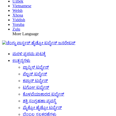
Uzbek
Vietnamese
Welsh
Xhosa
Yiddish
Yoruba
Zulu
More Language
ಮರಳಿ ಪ್ರಥಮ ಪುಟಕ್ಕೆ
ಉತ್ಪನ್ನಗಳು
ಫ್ರಾನ್ಸಿಸ್ ಟರ್ಬೈನ್
ಪೆಲ್ಟನ್ ಟರ್ಬೈನ್
ಕಪ್ಲಾನ್ ಟರ್ಬೈನ್
ಟರ್ಗೋ ಟರ್ಬೈನ್
ಕೊಳವೆಯಾಕಾರದ ಟರ್ಬೈನ್
ಶಕ್ತಿ ಸಂಗ್ರಹಣಾ ವ್ಯವಸ್ಥೆ
ಮೈಕ್ರೋ ಹೈಡ್ರೋ ಟರ್ಬೈನ್
ಬೆಂಬಲ ಸಲಕರಣೆಗಳು