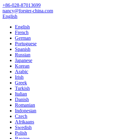
+86-028-87013699
nancy@forster-china.com
English
English
French
German
Portuguese
Spanish
Russian
Japanese
Korean
Arabic
Irish
Greek
Turkish
Italian
Danish
Romanian
Indonesian
Czech
Afrikaans
Swedish
Polish
Basque