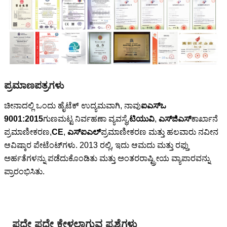
ಪ್ರಮಾಣಪತ್ರಗಳು
ಚೀನಾದಲ್ಲಿ ಒಂದು ಹೈಟೆಕ್ ಉದ್ಯಮವಾಗಿ, ನಾವು
ಐಎಸ್ಒ
9001:2015
ಗುಣಮಟ್ಟ ನಿರ್ವಹಣಾ ವ್ಯವಸ್ಥೆ,
ಟಿಯುವಿ
,
ಎಸ್‌ಜಿಎಸ್
ಕಾರ್ಖಾನೆ
ಪ್ರಮಾಣೀಕರಣ,
CE
,
ಎಸ್ಐಎಲ್
ಪ್ರಮಾಣೀಕರಣ ಮತ್ತು ಹಲವಾರು ನವೀನ
ಆವಿಷ್ಕಾರ ಪೇಟೆಂಟ್‌ಗಳು. 2013 ರಲ್ಲಿ, ಇದು ಆಮದು ಮತ್ತು ರಫ್ತು
ಅರ್ಹತೆಗಳನ್ನು ಪಡೆದುಕೊಂಡಿತು ಮತ್ತು ಅಂತರರಾಷ್ಟ್ರೀಯ ವ್ಯಾಪಾರವನ್ನು
ಪ್ರಾರಂಭಿಸಿತು.
ಪದೇ ಪದೇ ಕೇಳಲಾಗುವ ಪ್ರಶ್ನೆಗಳು