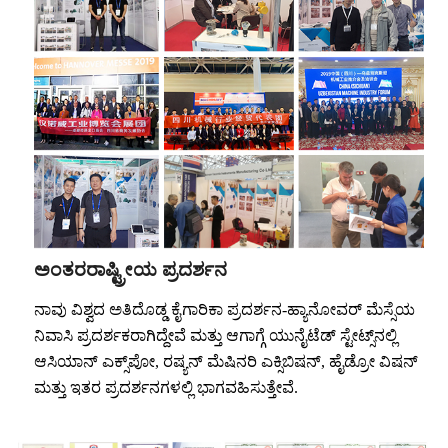
ಅಂತರರಾಷ್ಟ್ರೀಯ ಪ್ರದರ್ಶನ
ನಾವು ವಿಶ್ವದ ಅತಿದೊಡ್ಡ ಕೈಗಾರಿಕಾ ಪ್ರದರ್ಶನ-ಹ್ಯಾನೋವರ್ ಮೆಸ್ಸೆಯ
ನಿವಾಸಿ ಪ್ರದರ್ಶಕರಾಗಿದ್ದೇವೆ ಮತ್ತು ಆಗಾಗ್ಗೆ ಯುನೈಟೆಡ್ ಸ್ಟೇಟ್ಸ್‌ನಲ್ಲಿ
ಆಸಿಯಾನ್ ಎಕ್ಸ್‌ಪೋ, ರಷ್ಯನ್ ಮೆಷಿನರಿ ಎಕ್ಸಿಬಿಷನ್, ಹೈಡ್ರೋ ವಿಷನ್
ಮತ್ತು ಇತರ ಪ್ರದರ್ಶನಗಳಲ್ಲಿ ಭಾಗವಹಿಸುತ್ತೇವೆ.