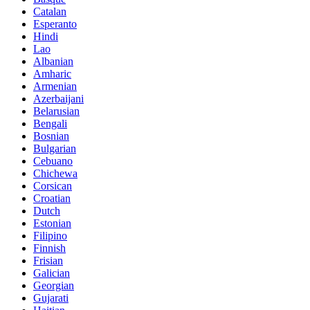
Catalan
Esperanto
Hindi
Lao
Albanian
Amharic
Armenian
Azerbaijani
Belarusian
Bengali
Bosnian
Bulgarian
Cebuano
Chichewa
Corsican
Croatian
Dutch
Estonian
Filipino
Finnish
Frisian
Galician
Georgian
Gujarati