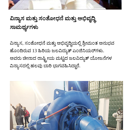
ವಿನ್ಯಾಸ ಮತ್ತು ಸಂಶೋಧನೆ ಮತ್ತು ಅಭಿವೃದ್ಧಿ
ಸಾಮರ್ಥ್ಯಗಳು
ವಿನ್ಯಾಸ, ಸಂಶೋಧನೆ ಮತ್ತು ಅಭಿವೃದ್ಧಿಯಲ್ಲಿ ಶ್ರೀಮಂತ ಅನುಭವ
ಹೊಂದಿರುವ 13 ಹಿರಿಯ ಜಲವಿದ್ಯುತ್ ಎಂಜಿನಿಯರ್‌ಗಳು.
ಅವರು ಚೀನಾದ ರಾಷ್ಟ್ರೀಯ ಮಟ್ಟದ ಜಲವಿದ್ಯುತ್ ಯೋಜನೆಗಳ
ವಿನ್ಯಾಸದಲ್ಲಿ ಹಲವು ಬಾರಿ ಭಾಗವಹಿಸಿದ್ದಾರೆ.