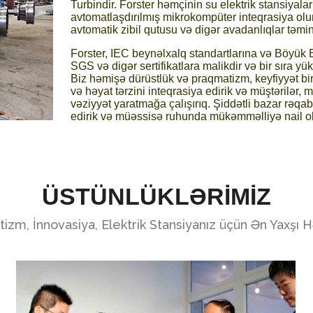
Turbindir. Forster həmçinin su elektrik stansiyala
avtomatlaşdırılmış mikrokompüter inteqrasiya olun
avtomatik zibil qutusu və digər avadanlıqlar təmin
Forster, IEC beynəlxalq standartlarına və Böyük Br
SGS və digər sertifikatlara malikdir və bir sıra yük
Biz həmişə dürüstlük və praqmatizm, keyfiyyət birinc
və həyat tərzini inteqrasiya edirik və müştərilər, 
vəziyyət yaratmağa çalışırıq. Şiddətli bazar rəq
edirik və müəssisə ruhunda mükəmməlliyə nail olm
ÜSTÜNLÜKLƏRİMİZ
izm, İnnovasiya, Elektrik Stansiyanız üçün Ən Yaxşı H