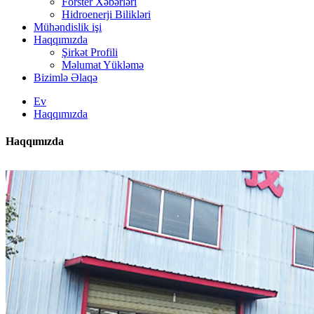
Forster Xəbərləri
Hidroenerji Bilikləri
Mühəndislik işi
Haqqımızda
Şirkət Profili
Məlumat Yükləmə
Bizimlə Əlaqə
Ev
Haqqımızda
Haqqımızda