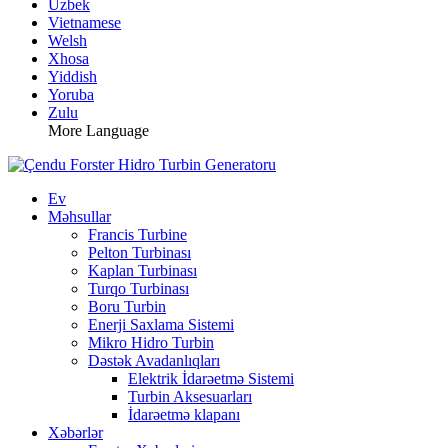
Uzbek
Vietnamese
Welsh
Xhosa
Yiddish
Yoruba
Zulu
More Language
Ev
Məhsullar
Francis Turbine
Pelton Turbinası
Kaplan Turbinası
Turqo Turbinası
Boru Turbin
Enerji Saxlama Sistemi
Mikro Hidro Turbin
Dəstək Avadanlıqları
Elektrik İdarəetmə Sistemi
Turbin Aksesuarları
İdarəetmə klapanı
Xəbərlər