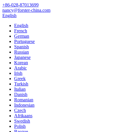
+86-028-87013699
nancy@forster-china.com
English
English
French
German
Portuguese
Spanish
Russian
Japanese
Korean
Arabic
Irish
Greek
Turkish
Italian
Danish
Romanian
Indonesian
Czech
Afrikaans
Swedish
Polish
Basque