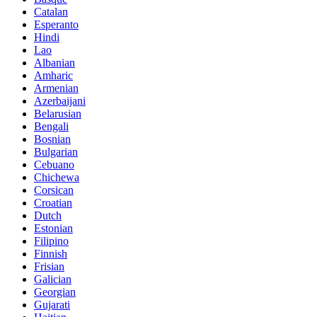
Catalan
Esperanto
Hindi
Lao
Albanian
Amharic
Armenian
Azerbaijani
Belarusian
Bengali
Bosnian
Bulgarian
Cebuano
Chichewa
Corsican
Croatian
Dutch
Estonian
Filipino
Finnish
Frisian
Galician
Georgian
Gujarati