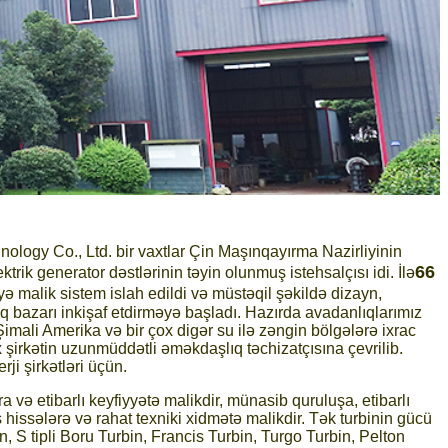
ology Co., Ltd. bir vaxtlar Çin Maşınqayırma Nazirliyinin
66
trik generator dəstlərinin təyin olunmuş istehsalçısı idi. İlə
yə malik sistem islah edildi və müstəqil şəkildə dizayn,
lq bazarı inkişaf etdirməyə başladı. Hazırda avadanlıqlarımız
mali Amerika və bir çox digər su ilə zəngin bölgələrə ixrac
 şirkətin uzunmüddətli əməkdaşlıq təchizatçısına çevrilib.
rji şirkətləri üçün.
ra və etibarlı keyfiyyətə malikdir, münasib quruluşa, etibarlı
 hissələrə və rahat texniki xidmətə malikdir. Tək turbinin gücü
, S tipli Boru Turbin, Francis Turbin, Turgo Turbin, Pelton