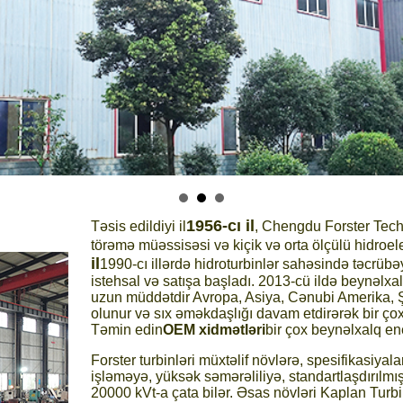
1956-cı il
Təsis edildiyi il
, Chengdu Forster Techn
törəmə müəssisəsi və kiçik və orta ölçülü hidroelek
il
1990-cı illərdə hidroturbinlər sahəsində təcrübə
istehsal və satışa başladı. 2013-cü ildə beynəlxa
uzun müddətdir Avropa, Asiya, Cənubi Amerika, Şi
olunur və sıx əməkdaşlığı davam etdirərək bir çox
Təmin edin
OEM xidmətləri
bir çox beynəlxalq ene
Forster turbinləri müxtəlif növlərə, spesifikasiyala
işləməyə, yüksək səmərəliliyə, standartlaşdırılmış
20000 kVt-a çata bilər. Əsas növləri Kaplan Turbin