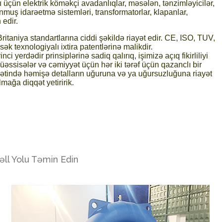
rı üçün elektrik köməkçi avadanlıqlar, məsələn, tənzimləyicilər,
muş idarəetmə sistemləri, transformatorlar, klapanlar,
 edir.
itaniya standartlarına ciddi şəkildə riayət edir. CE, ISO, TUV,
sək texnologiyalı ixtira patentlərinə malikdir.
i yerdədir prinsiplərinə sadiq qalırıq, işimizə açıq fikirliliyi
müəssisələr və cəmiyyət üçün hər iki tərəf üçün qazanclı bir
abətində həmişə detalların uğuruna və ya uğursuzluğuna riayət
ağa diqqət yetiririk.
əll Yolu Təmin Edin