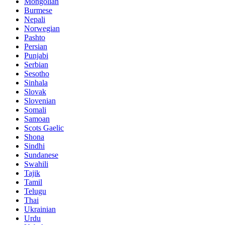
Mongolian
Burmese
Nepali
Norwegian
Pashto
Persian
Punjabi
Serbian
Sesotho
Sinhala
Slovak
Slovenian
Somali
Samoan
Scots Gaelic
Shona
Sindhi
Sundanese
Swahili
Tajik
Tamil
Telugu
Thai
Ukrainian
Urdu