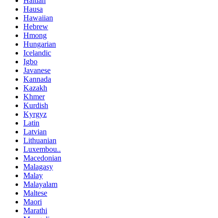
Haitian
Hausa
Hawaiian
Hebrew
Hmong
Hungarian
Icelandic
Igbo
Javanese
Kannada
Kazakh
Khmer
Kurdish
Kyrgyz
Latin
Latvian
Lithuanian
Luxembou..
Macedonian
Malagasy
Malay
Malayalam
Maltese
Maori
Marathi