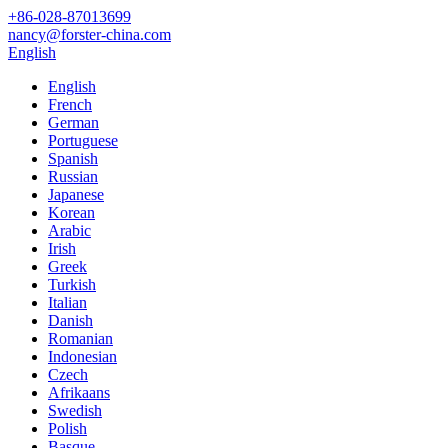
+86-028-87013699
nancy@forster-china.com
English
English
French
German
Portuguese
Spanish
Russian
Japanese
Korean
Arabic
Irish
Greek
Turkish
Italian
Danish
Romanian
Indonesian
Czech
Afrikaans
Swedish
Polish
Basque