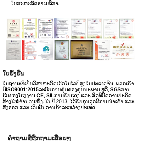
ໃນສະຫະລັດອາເມລິກາ.
ໃບຢັ້ງຢືນ
ໃນຖານະທີ່ເປັນວິສາຫະກິດເຕັກໂນໂລຢີສູງໃນປະເທດຈີນ, ພວກເຮົາ
ມີ
ISO9001:2015
ລະບົບການຄຸ້ມຄອງຄຸນນະພາບ,
ທູວີ
,
SGS
ການ
ຮັບຮອງໂຮງງານ,
CE
,
SIL
ການຮັບຮອງ ແລະ ສິດທິບັດການປະດິດ
ສ້າງໃໝ່ຈຳນວນໜຶ່ງ. ໃນປີ 2013, ໄດ້ຮັບຄຸນວຸດທິການນຳເຂົ້າ ແລະ
ສົ່ງອອກ ແລະ ເລີ່ມຕົ້ນການຄ້າລະຫວ່າງປະເທດ.
ຄຳຖາມທີ່ຖືກຖາມເລື້ອຍໆ