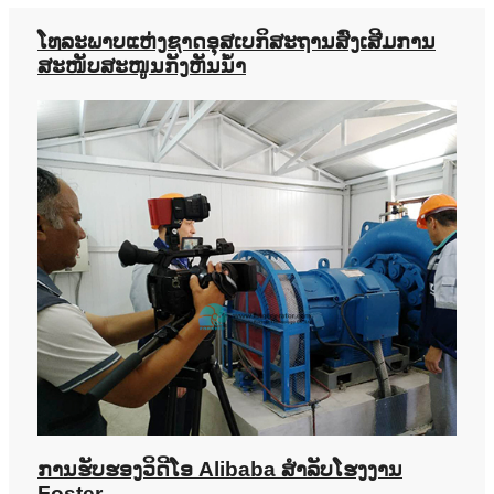
ໂທລະພາບແຫ່ງຊາດອຸສເບກິສະຖານສົ່ງເສີມການ
ສະໜັບສະໜູນກັງຫັນນ້ຳ
ການຮັບຮອງວິດີໂອ Alibaba ສຳລັບໂຮງງານ
Foster