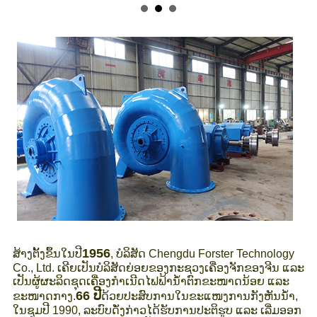
1956
ສ້າງຕັ້ງຂຶ້ນໃນປີ
, ບໍລິສັດ Chengdu Forster Technology
Co., Ltd. ເຄີຍເປັນບໍລິສັດຍ່ອຍຂອງກະຊວງເຄື່ອງຈັກຂອງຈີນ ແລະ
ເປັນຜູ້ຜະລິດຊຸດເຄື່ອງກຳເນີດໄຟຟ້ານ້ຳຕົກຂະໜາດນ້ອຍ ແລະ
66 ປີ
ຂະໜາດກາງ.
ດ້ວຍປະສົບການໃນຂະແໜງການກັງຫັນນ້ຳ,
ໃນຊຸມປີ 1990, ລະບົບດັ່ງກ່າວໄດ້ຮັບການປະຕິຮູບ ແລະ ເລີ່ມອອກ