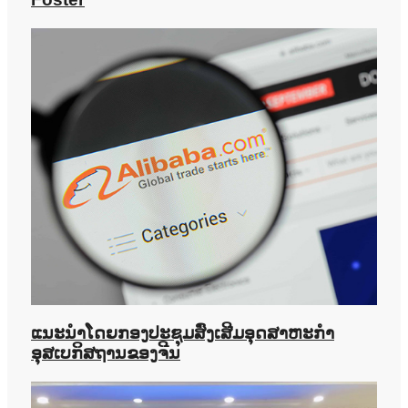
ແນະນຳໂດຍກອງປະຊຸມສົ່ງເສີມອຸດສາຫະກຳ
ອຸສເບກິສຖານຂອງຈີນ