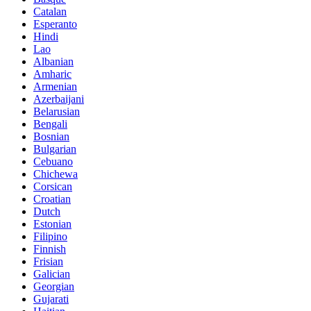
Catalan
Esperanto
Hindi
Lao
Albanian
Amharic
Armenian
Azerbaijani
Belarusian
Bengali
Bosnian
Bulgarian
Cebuano
Chichewa
Corsican
Croatian
Dutch
Estonian
Filipino
Finnish
Frisian
Galician
Georgian
Gujarati