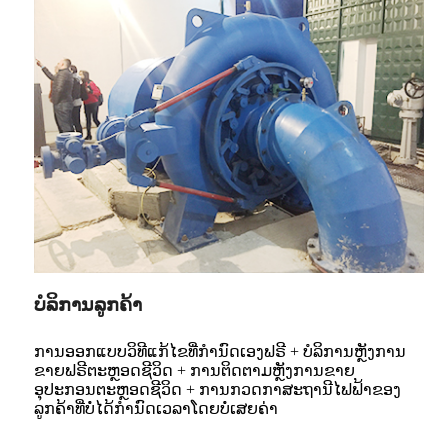
ບໍລິການລູກຄ້າ
ການອອກແບບວິທີແກ້ໄຂທີ່ກຳນົດເອງຟຣີ + ບໍລິການຫຼັງການ
ຂາຍຟຣີຕະຫຼອດຊີວິດ + ການຕິດຕາມຫຼັງການຂາຍ
ອຸປະກອນຕະຫຼອດຊີວິດ + ການກວດກາສະຖານີໄຟຟ້າຂອງ
ລູກຄ້າທີ່ບໍ່ໄດ້ກຳນົດເວລາໂດຍບໍ່ເສຍຄ່າ