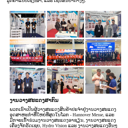
ລູກຄ້າແບບເຊິ່ງໜ້າ, ແລະ ເຊັນສັນຍາຕ່າງໆ.
ງານວາງສະແດງສາກົນ
ພວກເຮົາເປັນຜູ້ວາງສະແດງສິນຄ້າປະຈຳຢູ່ງານວາງສະແດງ
ອຸດສາຫະກຳທີ່ໃຫຍ່ທີ່ສຸດໃນໂລກ - Hannover Messe, ແລະ
ມັກຈະເຂົ້າຮ່ວມງານວາງສະແດງອາຊຽນ, ງານວາງສະແດງ
ເຄື່ອງຈັກຣັດເຊຍ, Hydro Vision ແລະ ງານວາງສະແດງອື່ນໆ