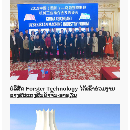
ບໍລິສັດ Forster Technology ໄດ້ເຂົ້າຮ່ວມງານ
ວາງສະແດງສິນຄ້າຈີນ-ອາຊຽນ