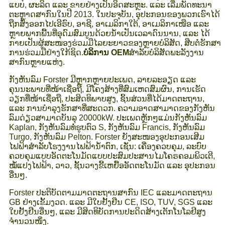
ແບບ, ຜະລິດ ແລະ ຂາຍຢ່າງເປັນອິດສະຫຼະ. ແລະ ເລີ່ມພັດທະນາ
ຕະຫຼາດສາກົນໃນປີ 2013. ໃນປະຈຸບັນ, ອຸປະກອນຂອງພວກເຮົາໄດ້
ຖືກສົ່ງອອກໄປເອີຣົບ, ອາຊີ, ອາເມລິກາໃຕ້, ອາເມລິກາເໜືອ ແລະ
ຫຼາຍພາກພື້ນທີ່ອຸດົມສົມບູນດ້ວຍນ້ຳເປັນເວລາດົນນານ, ແລະ ໄດ້
ກາຍເປັນຜູ້ສະໜອງຮ່ວມມືໄລຍະຍາວຂອງຫຼາຍບໍລິສັດ, ສືບຕໍ່ຮັກສາ
ການຮ່ວມມືຢ່າງໃກ້ຊິດ.
ບໍລິການ OEM
ສຳລັບບໍລິສັດພະລັງງານ
ສາກົນຫຼາຍແຫ່ງ.
ກັງຫັນລົມ Forster ມີຫຼາກຫຼາຍປະເພດ, ລາຍລະອຽດ ແລະ
ຄຸນນະພາບທີ່ໜ້າເຊື່ອຖື, ມີໂຄງສ້າງທີ່ສົມເຫດສົມຜົນ, ການເຮັດ
ວຽກທີ່ໜ້າເຊື່ອຖື, ປະສິດທິພາບສູງ, ຊິ້ນສ່ວນທີ່ໄດ້ມາດຕະຖານ,
ແລະ ການບຳລຸງຮັກສາທີ່ສະດວກ. ຄວາມອາດສາມາດຂອງກັງຫັນ
ລົມດ່ຽວສາມາດບັນລຸ 20000kW. ປະເພດຫຼັກໆແມ່ນກັງຫັນລົມ
Kaplan, ກັງຫັນລົມທໍ່ຮູບຕົວ S, ກັງຫັນລົມ Francis, ກັງຫັນລົມ
Turgo, ກັງຫັນລົມ Pelton. Forster ຍັງສະໜອງອຸປະກອນເສີມ
ໄຟຟ້າສຳລັບໂຮງງານໄຟຟ້ານ້ຳຕົກ, ເຊັ່ນ: ເຄື່ອງຄວບຄຸມ, ລະບົບ
ຄວບຄຸມແບບອັດຕະໂນມັດແບບປະສົມປະສານໄມໂຄຣຄອມພິວເຕີ,
ໝໍ້ແປງໄຟຟ້າ, ວາວ, ຊັ້ນວາງຂີ້ເຫຍື້ອອັດຕະໂນມັດ ແລະ ອຸປະກອນ
ອື່ນໆ.
Forster ປະຕິບັດຕາມມາດຕະຖານສາກົນ IEC ແລະມາດຕະຖານ
GB ຢ່າງເຂັ້ມງວດ. ແລະ ມີໃບຢັ້ງຢືນ CE, ISO, TUV, SGS ແລະ
ໃບຢັ້ງຢືນອື່ນໆ, ແລະ ມີສິດທິບັດການປະດິດສ້າງເຕັກໂນໂລຢີສູງ
ຈຳນວນໜຶ່ງ.