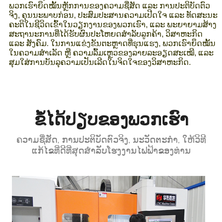
ພວກເຮົາຍຶດໝັ້ນຫຼັກການຂອງຄວາມຊື່ສັດ ແລະ ການປະຕິບັດຕົວ
ຈິງ, ຄຸນນະພາບກ່ອນ, ປະສົມປະສານຄວາມເປີດໃຈ ແລະ ທັດສະນະ
ຄະຕິໃນຊີວິດເຂົ້າໃນວຽກງານຂອງພວກເຮົາ, ແລະ ພະຍາຍາມສ້າງ
ສະຖານະການທີ່ໄດ້ຮັບຜົນປະໂຫຍດສຳລັບລູກຄ້າ, ວິສາຫະກິດ
ແລະ ສັງຄົມ. ໃນການແຂ່ງຂັນຕະຫຼາດທີ່ຮຸນແຮງ, ພວກເຮົາຍຶດໝັ້ນ
ໃນຄວາມສຳເລັດ ຫຼື ຄວາມລົ້ມເຫຼວຂອງລາຍລະອຽດສະເໝີ, ແລະ
ສຸມໃສ່ການບັນລຸຄວາມເປັນເລີດໃນຈິດໃຈຂອງວິສາຫະກິດ.
ຂໍ້ໄດ້ປຽບຂອງພວກເຮົາ
ຄວາມຊື່ສັດ, ການປະຕິບັດຕົວຈິງ, ນະວັດຕະກໍາ, ໃຫ້ວິທີ
ແກ້ໄຂທີ່ດີທີ່ສຸດສໍາລັບໂຮງງານໄຟຟ້າຂອງທ່ານ