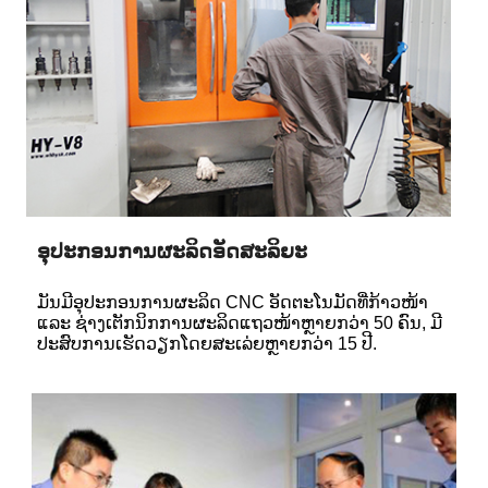
ອຸປະກອນການຜະລິດອັດສະລິຍະ
ມັນມີອຸປະກອນການຜະລິດ CNC ອັດຕະໂນມັດທີ່ກ້າວໜ້າ
ແລະ ຊ່າງເຕັກນິກການຜະລິດແຖວໜ້າຫຼາຍກວ່າ 50 ຄົນ, ມີ
ປະສົບການເຮັດວຽກໂດຍສະເລ່ຍຫຼາຍກວ່າ 15 ປີ.