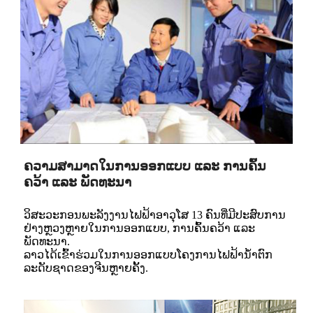
ຄວາມສາມາດໃນການອອກແບບ ແລະ ການຄົ້ນ
ຄວ້າ ແລະ ພັດທະນາ
ວິສະວະກອນພະລັງງານໄຟຟ້າອາວຸໂສ 13 ຄົນທີ່ມີປະສົບການ
ຢ່າງຫຼວງຫຼາຍໃນການອອກແບບ, ການຄົ້ນຄວ້າ ແລະ
ພັດທະນາ.
ລາວໄດ້ເຂົ້າຮ່ວມໃນການອອກແບບໂຄງການໄຟຟ້ານໍ້າຕົກ
ລະດັບຊາດຂອງຈີນຫຼາຍຄັ້ງ.