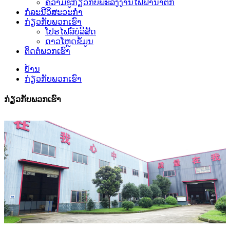
ຄວາມຮູ້ກ່ຽວກັບພະລັງງານໄຟຟ້ານ້ຳຕົກ
ກໍລະນີວິສະວະກຳ
ກ່ຽວກັບພວກເຮົາ
ໂປຣໄຟລ໌ບໍລິສັດ
ດາວໂຫຼດຂໍ້ມູນ
ຕິດຕໍ່ພວກເຮົາ
ບ້ານ
ກ່ຽວກັບພວກເຮົາ
ກ່ຽວກັບພວກເຮົາ