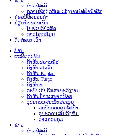
ຂ່າວຟໍສເຕີ
ຄວາມຮູ້ກ່ຽວກັບພະລັງງານໄຟຟ້ານ້ຳຕົກ
ກໍລະນີວິສະວະກຳ
ກ່ຽວກັບພວກເຮົາ
ໂປຣໄຟລ໌ບໍລິສັດ
ດາວໂຫຼດຂໍ້ມູນ
ຕິດຕໍ່ພວກເຮົາ
ບ້ານ
ຜະລິດຕະພັນ
ກັງຫັນຟຣານຊິສ
ກັງຫັນເປວຕັນ
ກັງຫັນ Kaplan
ກັງຫັນ Turgo
ກັງຫັນທໍ່
ລະບົບເກັບຮັກສາພະລັງງານ
ກັງຫັນນ້ຳຂະໜາດນ້ອຍ
ອຸປະກອນສະໜັບສະໜູນ
ລະບົບຄວບຄຸມໄຟຟ້າ
ອຸປະກອນເສີມກັງຫັນ
ວາວຄວບຄຸມ
ຂ່າວ
ຂ່າວຟໍສເຕີ