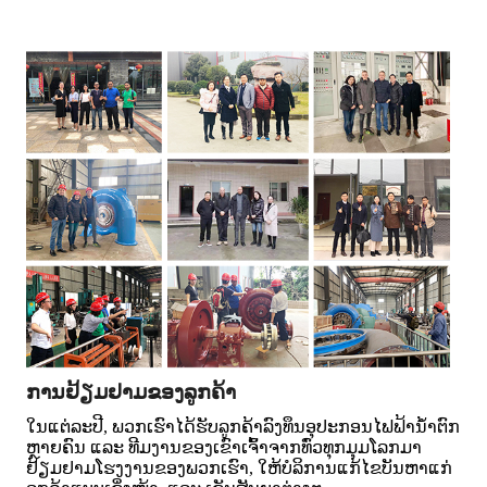
ການຢ້ຽມຢາມຂອງລູກຄ້າ
ໃນແຕ່ລະປີ, ພວກເຮົາໄດ້ຮັບລູກຄ້າລົງທຶນອຸປະກອນໄຟຟ້ານ້ຳຕົກ
ຫຼາຍຄົນ ແລະ ທີມງານຂອງເຂົາເຈົ້າຈາກທົ່ວທຸກມຸມໂລກມາ
ຢ້ຽມຢາມໂຮງງານຂອງພວກເຮົາ, ໃຫ້ບໍລິການແກ້ໄຂບັນຫາແກ່