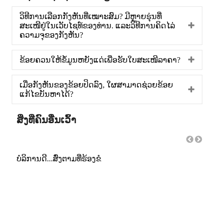
ວິທີການເລືອກກັງຫັນທີ່ເໝາະສົມ? ມີຫຼາຍຮຸ່ນທີ່
ສະເໜີຢູ່ໃນເວັບໄຊທ໌ຂອງທ່ານ. ແລະວິທີການຄິດໄລ່
ຄວາມຈຸຂອງກັງຫັນ?
ຂ້ອຍຄວນໃຫ້ຂໍ້ມູນຫຍັງແດ່ເພື່ອຮັບໃບສະເໜີລາຄາ?
ເມື່ອກັງຫັນຂອງຂ້ອຍປິດລົງ, ໃຜສາມາດຊ່ວຍຂ້ອຍ
ແກ້ໄຂບັນຫາໄດ້?
ສິ່ງທີ່ຄົນອື່ນເວົ້າ
ະນຳ
ບໍລິການດີ...ສົ່ງຕາມທີ່ຮ້ອງຂໍ
ຜະລິ
ມັນ!