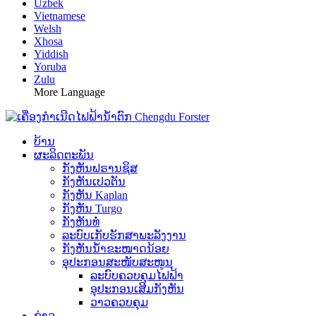
Uzbek
Vietnamese
Welsh
Xhosa
Yiddish
Yoruba
Zulu
More Language
ບ້ານ
ຜະລິດຕະພັນ
ກັງຫັນຟຣານຊິສ
ກັງຫັນເປວຕັນ
ກັງຫັນ Kaplan
ກັງຫັນ Turgo
ກັງຫັນທໍ່
ລະບົບເກັບຮັກສາພະລັງງານ
ກັງຫັນນ້ຳຂະໜາດນ້ອຍ
ອຸປະກອນສະໜັບສະໜູນ
ລະບົບຄວບຄຸມໄຟຟ້າ
ອຸປະກອນເສີມກັງຫັນ
ວາວຄວບຄຸມ
ຂ່າວ