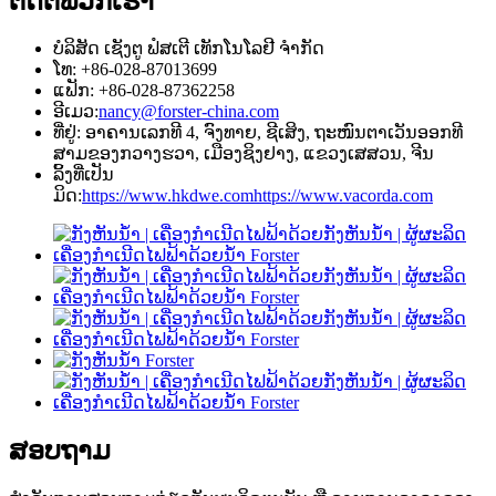
ຕິດຕໍ່ພວກເຮົາ
ບໍລິສັດ ເຊັງຕູ ຟໍສເຕີ ເທັກໂນໂລຢີ ຈຳກັດ
ໂທ: +86-028-87013699
ແຟັກ: +86-028-87362258
ອີເມວ:
nancy@forster-china.com
ທີ່ຢູ່: ອາຄານເລກທີ 4, ຈົງທາຍ, ຊີເສິງ, ຖະໜົນຕາເວັນອອກທີ
ສາມຂອງກວາງຮວາ, ເມືອງຊິງຢາງ, ແຂວງເສສວນ, ຈີນ
ລິ້ງທີ່ເປັນ
ມິດ:
https://www.hkdwe.com
https://www.vacorda.com
ສອບຖາມ