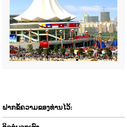
ຝາກຂໍ້ຄວາມຂອງທ່ານໄວ້: