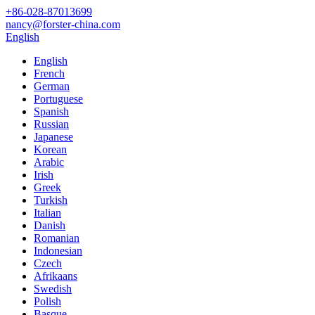
+86-028-87013699
nancy@forster-china.com
English
English
French
German
Portuguese
Spanish
Russian
Japanese
Korean
Arabic
Irish
Greek
Turkish
Italian
Danish
Romanian
Indonesian
Czech
Afrikaans
Swedish
Polish
Basque