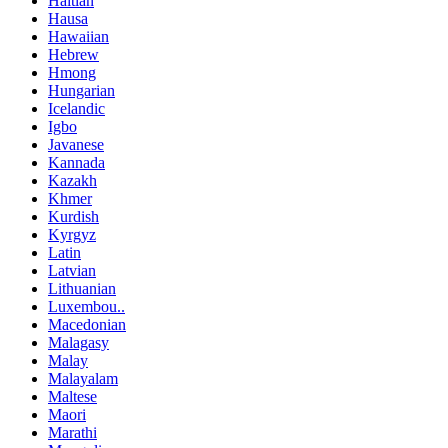
Haitian
Hausa
Hawaiian
Hebrew
Hmong
Hungarian
Icelandic
Igbo
Javanese
Kannada
Kazakh
Khmer
Kurdish
Kyrgyz
Latin
Latvian
Lithuanian
Luxembou..
Macedonian
Malagasy
Malay
Malayalam
Maltese
Maori
Marathi