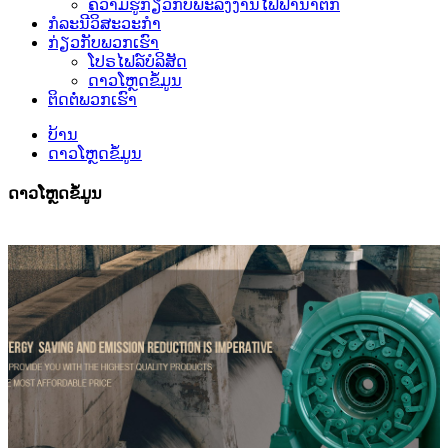
ຄວາມຮູ້ກ່ຽວກັບພະລັງງານໄຟຟ້ານ້ຳຕົກ
ກໍລະນີວິສະວະກຳ
ກ່ຽວກັບພວກເຮົາ
ໂປຣໄຟລ໌ບໍລິສັດ
ດາວໂຫຼດຂໍ້ມູນ
ຕິດຕໍ່ພວກເຮົາ
ບ້ານ
ດາວໂຫຼດຂໍ້ມູນ
ດາວໂຫຼດຂໍ້ມູນ