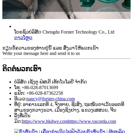
ໂບຣຊົວບໍລິສັດ Chengdu Forster Technology Co., Ltd
ດາວໂຫຼດ
ຂຽນຂໍ້ຄວາມຂອງທ່ານຢູ່ນີ້ ແລະ ສົ່ງມາໃຫ້ພວກເຮົາ
Write your message here and send it to us
ຕິດຕໍ່ພວກເຮົາ
ບໍລິສັດ ເຊັງຕູ ຟໍສເຕີ ເທັກໂນໂລຢີ ຈຳກັດ
ໂທ: +86-028-87013699
ແຟັກ: +86-028-87362258
ອີເມວ:
nancy@forster-china.com
ທີ່ຢູ່: ອາຄານເລກທີ 4, ຈົງທາຍ, ຊີເສິງ, ຖະໜົນຕາເວັນອອກທີ
ສາມຂອງກວາງຮວາ, ເມືອງຊິງຢາງ, ແຂວງເສສວນ, ຈີນ
ລິ້ງທີ່ເປັນ
ມິດ:
https://www.hkdwe.com
https://www.vacorda.com