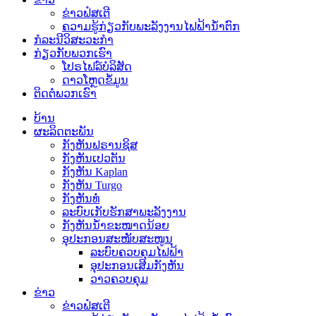
ຂ່າວຟໍສເຕີ
ຄວາມຮູ້ກ່ຽວກັບພະລັງງານໄຟຟ້ານ້ຳຕົກ
ກໍລະນີວິສະວະກຳ
ກ່ຽວກັບພວກເຮົາ
ໂປຣໄຟລ໌ບໍລິສັດ
ດາວໂຫຼດຂໍ້ມູນ
ຕິດຕໍ່ພວກເຮົາ
ບ້ານ
ຜະລິດຕະພັນ
ກັງຫັນຟຣານຊິສ
ກັງຫັນເປວຕັນ
ກັງຫັນ Kaplan
ກັງຫັນ Turgo
ກັງຫັນທໍ່
ລະບົບເກັບຮັກສາພະລັງງານ
ກັງຫັນນ້ຳຂະໜາດນ້ອຍ
ອຸປະກອນສະໜັບສະໜູນ
ລະບົບຄວບຄຸມໄຟຟ້າ
ອຸປະກອນເສີມກັງຫັນ
ວາວຄວບຄຸມ
ຂ່າວ
ຂ່າວຟໍສເຕີ