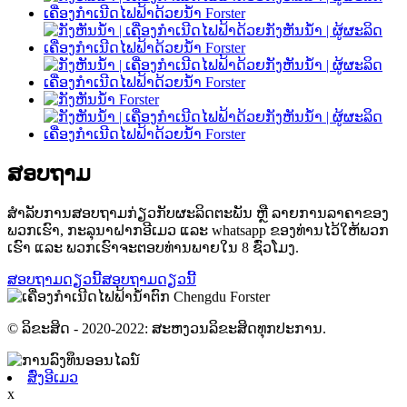
ສອບຖາມ
ສຳລັບການສອບຖາມກ່ຽວກັບຜະລິດຕະພັນ ຫຼື ລາຍການລາຄາຂອງ
ພວກເຮົາ, ກະລຸນາຝາກອີເມວ ແລະ whatsapp ຂອງທ່ານໄວ້ໃຫ້ພວກ
ເຮົາ ແລະ ພວກເຮົາຈະຕອບທ່ານພາຍໃນ 8 ຊົ່ວໂມງ.
ສອບຖາມດຽວນີ້
ສອບຖາມດຽວນີ້
© ລິຂະສິດ - 2020-2022: ສະຫງວນລິຂະສິດທຸກປະການ.
ສົ່ງອີເມວ
x