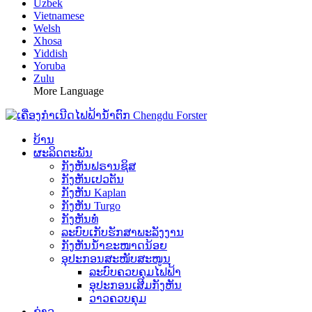
Uzbek
Vietnamese
Welsh
Xhosa
Yiddish
Yoruba
Zulu
More Language
ບ້ານ
ຜະລິດຕະພັນ
ກັງຫັນຟຣານຊິສ
ກັງຫັນເປວຕັນ
ກັງຫັນ Kaplan
ກັງຫັນ Turgo
ກັງຫັນທໍ່
ລະບົບເກັບຮັກສາພະລັງງານ
ກັງຫັນນ້ຳຂະໜາດນ້ອຍ
ອຸປະກອນສະໜັບສະໜູນ
ລະບົບຄວບຄຸມໄຟຟ້າ
ອຸປະກອນເສີມກັງຫັນ
ວາວຄວບຄຸມ
ຂ່າວ