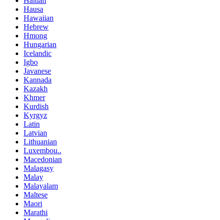
Haitian
Hausa
Hawaiian
Hebrew
Hmong
Hungarian
Icelandic
Igbo
Javanese
Kannada
Kazakh
Khmer
Kurdish
Kyrgyz
Latin
Latvian
Lithuanian
Luxembou..
Macedonian
Malagasy
Malay
Malayalam
Maltese
Maori
Marathi