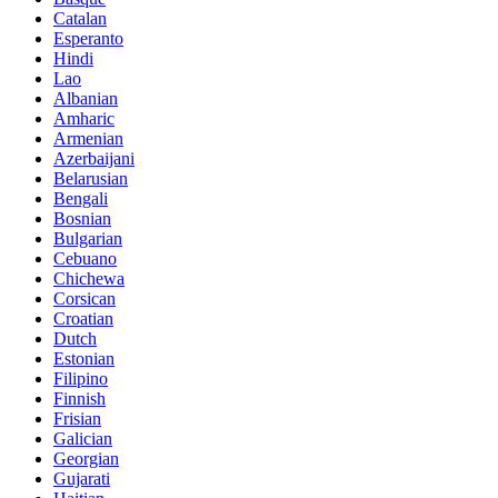
Catalan
Esperanto
Hindi
Lao
Albanian
Amharic
Armenian
Azerbaijani
Belarusian
Bengali
Bosnian
Bulgarian
Cebuano
Chichewa
Corsican
Croatian
Dutch
Estonian
Filipino
Finnish
Frisian
Galician
Georgian
Gujarati