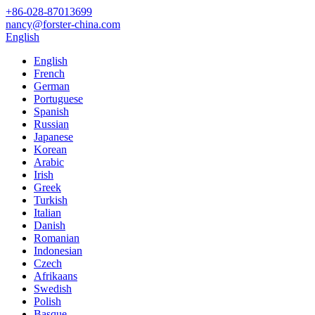
+86-028-87013699
nancy@forster-china.com
English
English
French
German
Portuguese
Spanish
Russian
Japanese
Korean
Arabic
Irish
Greek
Turkish
Italian
Danish
Romanian
Indonesian
Czech
Afrikaans
Swedish
Polish
Basque