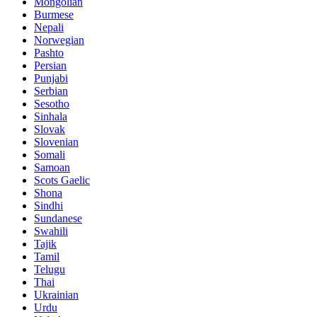
Mongolian
Burmese
Nepali
Norwegian
Pashto
Persian
Punjabi
Serbian
Sesotho
Sinhala
Slovak
Slovenian
Somali
Samoan
Scots Gaelic
Shona
Sindhi
Sundanese
Swahili
Tajik
Tamil
Telugu
Thai
Ukrainian
Urdu