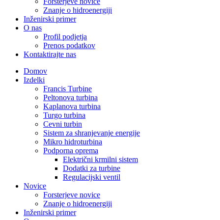
Forsterjeve novice
Znanje o hidroenergiji
Inženirski primer
O nas
Profil podjetja
Prenos podatkov
Kontaktirajte nas
Domov
Izdelki
Francis Turbine
Peltonova turbina
Kaplanova turbina
Turgo turbina
Cevni turbin
Sistem za shranjevanje energije
Mikro hidroturbina
Podporna oprema
Električni krmilni sistem
Dodatki za turbine
Regulacijski ventil
Novice
Forsterjeve novice
Znanje o hidroenergiji
Inženirski primer