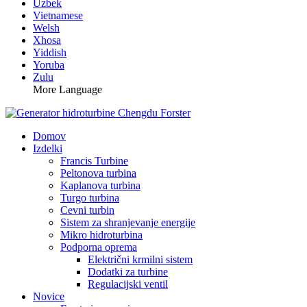
Uzbek
Vietnamese
Welsh
Xhosa
Yiddish
Yoruba
Zulu
More Language
Domov
Izdelki
Francis Turbine
Peltonova turbina
Kaplanova turbina
Turgo turbina
Cevni turbin
Sistem za shranjevanje energije
Mikro hidroturbina
Podporna oprema
Električni krmilni sistem
Dodatki za turbine
Regulacijski ventil
Novice