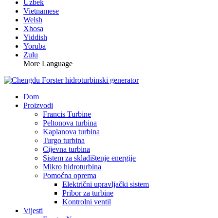
Uzbek
Vietnamese
Welsh
Xhosa
Yiddish
Yoruba
Zulu
More Language
Dom
Proizvodi
Francis Turbine
Peltonova turbina
Kaplanova turbina
Turgo turbina
Cijevna turbina
Sistem za skladištenje energije
Mikro hidroturbina
Pomoćna oprema
Električni upravljački sistem
Pribor za turbine
Kontrolni ventil
Vijesti