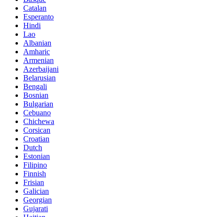
Catalan
Esperanto
Hindi
Lao
Albanian
Amharic
Armenian
Azerbaijani
Belarusian
Bengali
Bosnian
Bulgarian
Cebuano
Chichewa
Corsican
Croatian
Dutch
Estonian
Filipino
Finnish
Frisian
Galician
Georgian
Gujarati