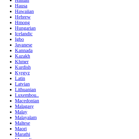
Haitian
Hausa
Hawaiian
Hebrew
Hmong
Hungarian
Icelandic
Igbo
Javanese
Kannada
Kazakh
Khmer
Kurdish
Kyrgyz
Latin
Latvian
Lithuanian
Luxembou..
Macedonian
Malagasy
Malay
Malayalam
Maltese
Maori
Marathi