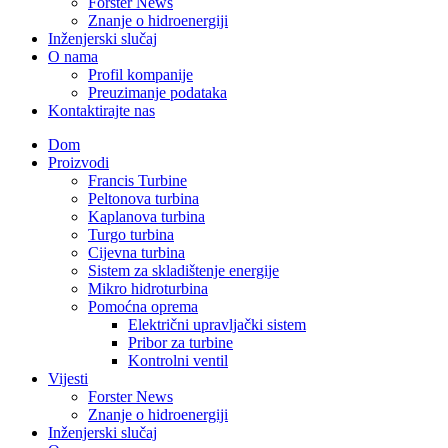
Forster News
Znanje o hidroenergiji
Inženjerski slučaj
O nama
Profil kompanije
Preuzimanje podataka
Kontaktirajte nas
Dom
Proizvodi
Francis Turbine
Peltonova turbina
Kaplanova turbina
Turgo turbina
Cijevna turbina
Sistem za skladištenje energije
Mikro hidroturbina
Pomoćna oprema
Električni upravljački sistem
Pribor za turbine
Kontrolni ventil
Vijesti
Forster News
Znanje o hidroenergiji
Inženjerski slučaj