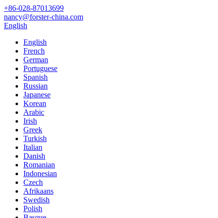
+86-028-87013699
nancy@forster-china.com
English
English
French
German
Portuguese
Spanish
Russian
Japanese
Korean
Arabic
Irish
Greek
Turkish
Italian
Danish
Romanian
Indonesian
Czech
Afrikaans
Swedish
Polish
Basque