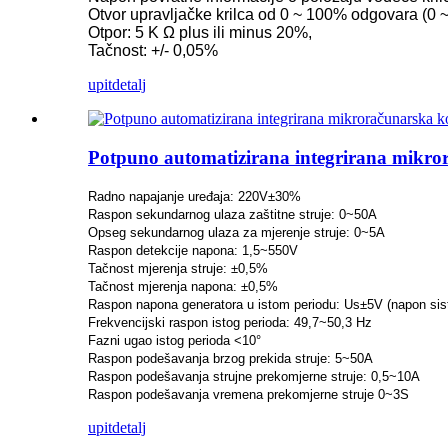
Otvor upravljačke krilca od 0 ~ 100% odgovara (0 
Otpor: 5 Κ Ω plus ili minus 20%,
Mala Kaplanova turbina 10KW 12KW 15KW Mikro hidroelektr
Tačnost: +/- 0,05%
Proizvođač hidroelektrične opreme Hidraulični Franc...
upit
detalj
Hidroelektrane, Francis turbinski generator...
Cijena hidraulične Francis turbine od 100KW 500KW 1MW 2
Potpuno automatizirana integrirana mikror
Hidraulični turbogenerator 250KW hidroelektrični Fran...
Radno napajanje uređaja: 220V±30%
Mikro Turgo Turbina Mini Hidroenergetsko Rješenje 20KW-
Raspon sekundarnog ulaza zaštitne struje: 0~50A
Opseg sekundarnog ulaza za mjerenje struje: 0~5A
Cijena hidroelektrane Forster Kaplan turbine generatora...
Raspon detekcije napona: 1,5~550V
Tačnost mjerenja struje: ±0,5%
320KW hidraulični Francis generator vodene turbine sa...
Tačnost mjerenja napona: ±0,5%
Raspon napona generatora u istom periodu: Us±5V (napon si
Hidroelektrični Peltonov turbogenerator od 1200 kW
Frekvencijski raspon istog perioda: 49,7~50,3 Hz
Fazni ugao istog perioda <10°
Alternativni hidroelektrični generator energije 500KW Fra...
Raspon podešavanja brzog prekida struje: 5~50A
Raspon podešavanja strujne prekomjerne struje: 0,5~10A
Niski troškovi gradnje Visoka efikasnost Nisko zagrijavanje...
Raspon podešavanja vremena prekomjerne struje 0~3S
upit
detalj
6 metara, 250 kWh i 582 kWh, kontejnerska litijum-jonska bater