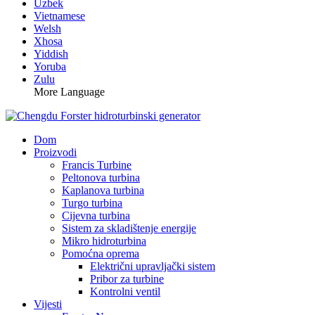
Uzbek
Vietnamese
Welsh
Xhosa
Yiddish
Yoruba
Zulu
More Language
Dom
Proizvodi
Francis Turbine
Peltonova turbina
Kaplanova turbina
Turgo turbina
Cijevna turbina
Sistem za skladištenje energije
Mikro hidroturbina
Pomoćna oprema
Električni upravljački sistem
Pribor za turbine
Kontrolni ventil
Vijesti