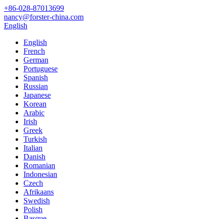
+86-028-87013699
nancy@forster-china.com
English
English
French
German
Portuguese
Spanish
Russian
Japanese
Korean
Arabic
Irish
Greek
Turkish
Italian
Danish
Romanian
Indonesian
Czech
Afrikaans
Swedish
Polish
Basque