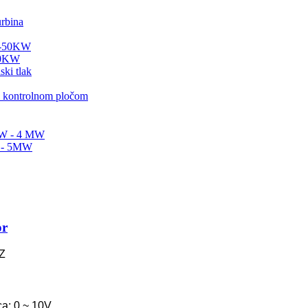
50KW
ija...
or
kW, 15 kW, 20 kW...
Z
tor...
ca: 0 ~ 10V
ije