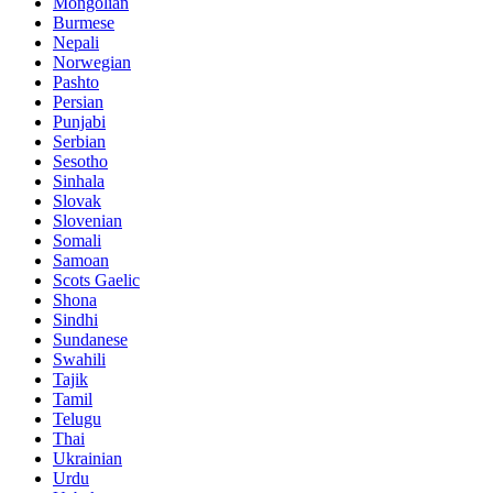
Mongolian
Burmese
Nepali
Norwegian
Pashto
Persian
Punjabi
Serbian
Sesotho
Sinhala
Slovak
Slovenian
Somali
Samoan
Scots Gaelic
Shona
Sindhi
Sundanese
Swahili
Tajik
Tamil
Telugu
Thai
Ukrainian
Urdu