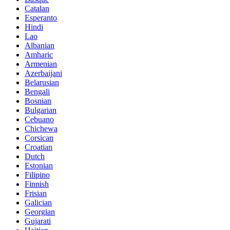
Catalan
Esperanto
Hindi
Lao
Albanian
Amharic
Armenian
Azerbaijani
Belarusian
Bengali
Bosnian
Bulgarian
Cebuano
Chichewa
Corsican
Croatian
Dutch
Estonian
Filipino
Finnish
Frisian
Galician
Georgian
Gujarati