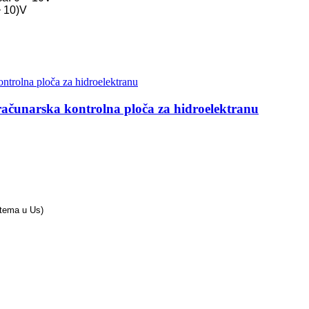
~ 10)V
ana...
MW ...
ačunarska kontrolna ploča za hidroelektranu
50KW
stema u Us)
ija...