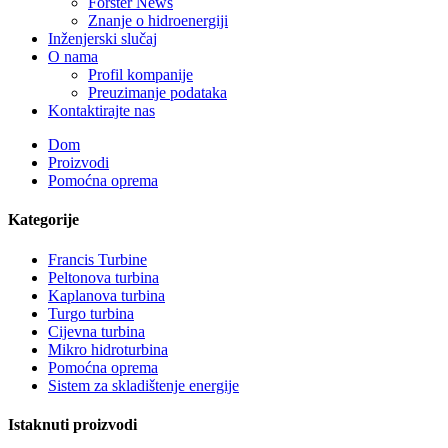
Forster News
Znanje o hidroenergiji
Inženjerski slučaj
O nama
Profil kompanije
Preuzimanje podataka
Kontaktirajte nas
Dom
Proizvodi
Pomoćna oprema
Kategorije
Francis Turbine
Peltonova turbina
Kaplanova turbina
Turgo turbina
Alternativni hidroelektrični generator energije 500KW Fra...
Cijevna turbina
Mikro hidroturbina
Niski troškovi gradnje Visoka efikasnost Nisko zagrijavanje...
Pomoćna oprema
Sistem za skladištenje energije
6 metara, 250 kWh i 582 kWh, kontejnerska litijum-jonska bater
Istaknuti proizvodi
Mali mikro hidroelektrana sa fiksnim oštricama od 10 kW, 12 