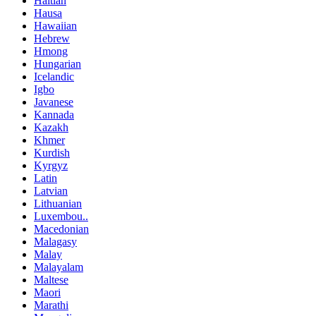
Haitian
Hausa
Hawaiian
Hebrew
Hmong
Hungarian
Icelandic
Igbo
Javanese
Kannada
Kazakh
Khmer
Kurdish
Kyrgyz
Latin
Latvian
Lithuanian
Luxembou..
Macedonian
Malagasy
Malay
Malayalam
Maltese
Maori
Marathi