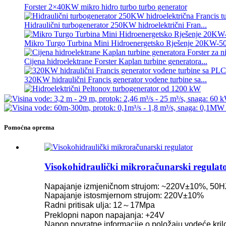
Forster 2×40KW mikro hidro turbo turbo generator
Hidraulični turbogenerator 250KW hidroelektrični Fran...
Mikro Turgo Turbina Mini Hidroenergetsko Rješenje 20KW-
Cijena hidroelektrane Forster Kaplan turbine generatora...
320KW hidraulični Francis generator vodene turbine sa...
Hidroelektrični Peltonov turbogenerator od 1200 kW
Alternativni hidroelektrični generator energije 500KW Fra...
Pomoćna oprema
Niski troškovi gradnje Visoka efikasnost Nisko zagrijavanje...
6 metara, 250 kWh i 582 kWh, kontejnerska litijum-jonska bater
Visokohidraulički mikroračunarski regulat
Mali mikro hidroelektrana sa fiksnim oštricama od 10 kW, 12 
Napajanje izmjeničnom strujom: ~220V±10%, 50H
Forster 2×40KW mikro hidro turbo turbo generator
Napajanje istosmjernom strujom: 220V±10%
Radni pritisak ulja: 12～17Mpa
Hidraulična propelerska turbina 100kW Kaplan turbinski genera
Preklopni napon napajanja: +24V
Napon povratne informacije o položaju vodeće kril
Peltonov generator s vodenim kotačem od 2200 kW hidroenerg