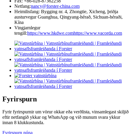
Fax: +86-028-87362258
Netfang:
nancy@forster-china.com
Heimilisfang: Bygging nr. 4, Zhongtie, Xicheng, þriðja
austurvegur Guanghua, Qingyang-hérað, Sichuan-héraði,
Kína
Vingjarnlegur
tengill:
https://www.hkdwe.com
https://www.vacorda.com
Fyrirspurn
Fyrir fyrirspurnir um vörur okkar eða verðlista, vinsamlegast skiljið
eftir netfangið ykkar og WhatsApp og við munum svara ykkur
innan 8 klukkustunda.
Fyrirspurn núna