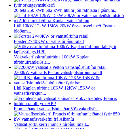
20 feta 250 kWh 582 kWh litíum-jón rafhlaða í gámum...
Lítil 10kW 12kW 15kW 20kW ör-vatnsvél með föstum
blöðum...
Forster 2×40KW ör vatnstúrbínu rafall
Vökvakerfisskrúfutúrbína 100kW Kaplan
túrbínuframleiðsla...
2200kW vatnsafls Pelton vatnshjólstúrbínu rafall
Lítil Kaplan túrbína 10KW 12KW 15KW ör
vatnsaflsvirkjun...
Framleiðandi vatnsaflsbúnaðar Vökvakerfisfr...
Vatnsaflsorkukerfi Francis túrbínu rafall...