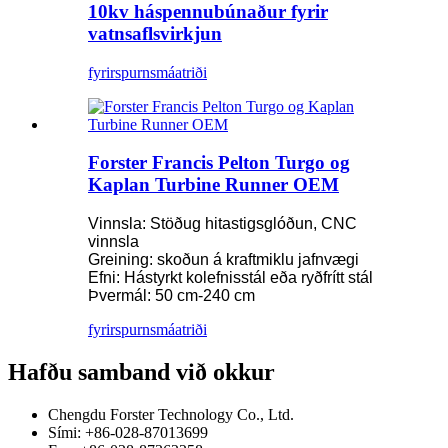
10kv háspennubúnaður fyrir
vatnsaflsvirkjun
fyrirspurn
smáatriði
Forster Francis Pelton Turgo og
Kaplan Turbine Runner OEM
Vinnsla: Stöðug hitastigsglóðun, CNC
vinnsla
Greining: skoðun á kraftmiklu jafnvægi
Efni: Hástyrkt kolefnisstál eða ryðfrítt stál
Þvermál: 50 cm-240 cm
fyrirspurn
smáatriði
Hafðu samband við okkur
Chengdu Forster Technology Co., Ltd.
Sími: +86-028-87013699