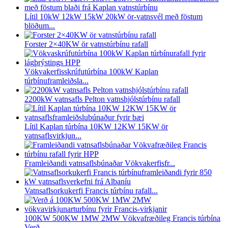
Lítil 10kW 12kW 15kW 20kW ör-vatnsvél með föstum
blöðum...
Forster 2×40KW ör vatnstúrbínu rafall
Vökvakerfisskrúfutúrbína 100kW Kaplan
túrbínuframleiðsla...
2200kW vatnsafls Pelton vatnshjólstúrbínu rafall
Lítil Kaplan túrbína 10KW 12KW 15KW ör
vatnsaflsvirkjun...
Framleiðandi vatnsaflsbúnaðar Vökvakerfisfr...
Vatnsaflsorkukerfi Francis túrbínu rafall...
100KW 500KW 1MW 2MW Vökvafræðileg Francis túrbína
Verð ...