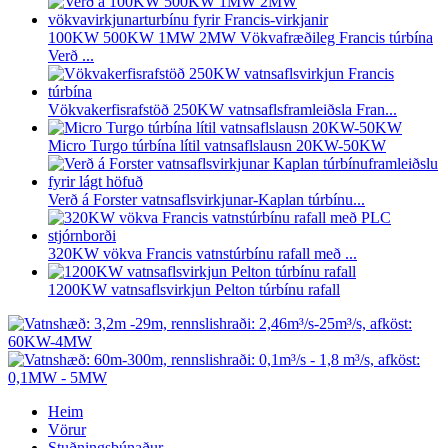
100KW 500KW 1MW 2MW Vökvafræðileg Francis túrbína
Verð ...
Vökvakerfisrafstöð 250KW vatnsaflsframleiðsla Fran...
Micro Turgo túrbína lítil vatnsaflslausn 20KW-50KW
Verð á Forster vatnsaflsvirkjunar-Kaplan túrbínu...
320KW vökva Francis vatnstúrbínu rafall með ...
1200KW vatnsaflsvirkjun Pelton túrbínu rafall
Heim
Vörur
Stuðningsbúnaður