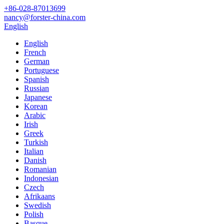
+86-028-87013699
nancy@forster-china.com
English
English
French
German
Portuguese
Spanish
Russian
Japanese
Korean
Arabic
Irish
Greek
Turkish
Italian
Danish
Romanian
Indonesian
Czech
Afrikaans
Swedish
Polish
Basque