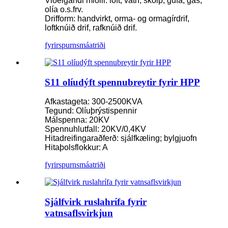
Viðeigandi miðill: loft, vatn, skólp, gufa, gas,
olía o.s.frv.
Drifform: handvirkt, orma- og ormagírdrif,
loftknúið drif, rafknúið drif.
fyrirspurn
smáatriði
S11 olíudýft spennubreytir fyrir HPP
Afkastageta: 300-2500KVA
Tegund: Olíuþrýstispennir
Málspenna: 20KV
Spennuhlutfall: 20KV/0,4KV
Hitadreifingaraðferð: sjálfkæling; bylgjuofn
Hitaþolsflokkur: A
fyrirspurn
smáatriði
Sjálfvirk ruslahrífa fyrir
vatnsaflsvirkjun