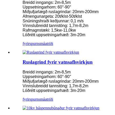
Breidd inngangs: 2m-8,5m
Uppsetningarhorn: 60°-90°
Miðjufjarlægð ruslagrindar: 20mm-200mm
Afmengunargeta: 20t/klst-50t/klst
Snúningshraði keðjunnar: 0,1 m/s
Vinnslubreidd tannstöng: 1,7m-8,2m
Rafmagnstæki: 1,5kw-11,0kw
Lóðrétt uppsetningarhæð: 3m-20m
fyrirspurn
smáatriði
Ruslagrind fyrir vatnsaflsvirkjun
Breidd inngangs: 2m-8,5m
Uppsetningarhorn: 60°-90°
Miðjufjarlægð ruslagrindar: 20mm-200mm
Vinnslubreidd tannstöng: 1,7m-8,2m
Lóðrétt uppsetningarhæð: 3m-20m
fyrirspurn
smáatriði