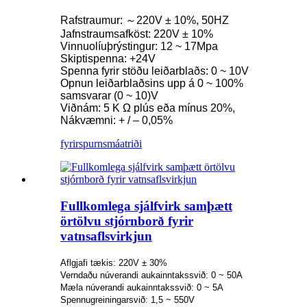
Rafstraumur: ～220V ± 10%, 50HZ
Jafnstraumsafköst: 220V ± 10%
Vinnuolíuþrýstingur: 12 ~ 17Mpa
Skiptispenna: +24V
Spenna fyrir stöðu leiðarblaðs: 0 ~ 10V
Opnun leiðarblaðsins upp á 0 ~ 100%
samsvarar (0 ~ 10)V
Viðnám: 5 Κ Ω plús eða mínus 20%,
Nákvæmni: + / – 0,05%
fyrirspurn
smáatriði
Fullkomlega sjálfvirk samþætt
örtölvu stjórnborð fyrir
vatnsaflsvirkjun
Aflgjafi tækis: 220V ± 30%
Verndaðu núverandi aukainntakssvið: 0 ~ 50A
Mæla núverandi aukainntakssvið: 0 ~ 5A
Spennugreiningarsvið: 1,5 ~ 550V