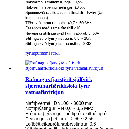
Nákvæmni straummælinga: ±0,5%
Nákvæmni spennumælingar: ±0,5%
Spennusvið rafalls á sama tímabili: Us±5V (Us
kerfisspenna)
Tíðnisvið sama tímabils: 49,7 ~ 50,3Hz
Fasahorn með sama tímabili <10°
Núverandi stillingarsvið fyrir hraðbrot: 5~50A
Stillingarsvið fyrir yfirstraum: 0,5 ~ 10A
Stillingarsvið fyrir yfirstraumstíma 0~3S
fyrirspurn
smáatriði
Rafmagns fjarstýrð sjálfvirk
stjórnunarfiðrildisloki fyrir
vatnsaflsvirkjun
Nafnþvermál: DN100 ~ 3000 mm
Nafnþrýstingur: PN 0,6 ~ 3,5 MPa
Prófunarþrýstingur: þéttipróf / loftþéttipróf
Þrýstingur á þéttiprófi: 0,66 ~ 2,56
Loftþéttleikaprófunarþrýstingur: 0,6