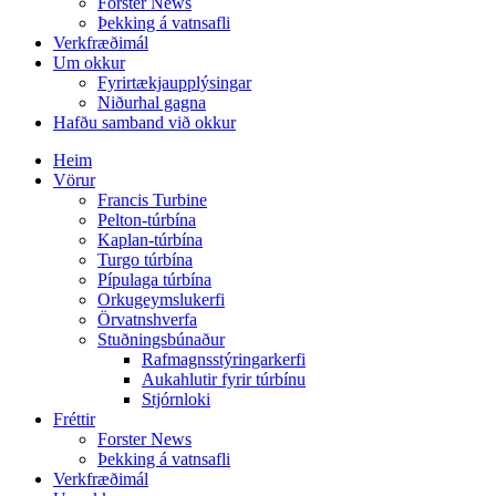
Forster News
Þekking á vatnsafli
Verkfræðimál
Um okkur
Fyrirtækjaupplýsingar
Niðurhal gagna
Hafðu samband við okkur
Heim
Vörur
Francis Turbine
Pelton-túrbína
Kaplan-túrbína
Turgo túrbína
Pípulaga túrbína
Orkugeymslukerfi
Örvatnshverfa
Stuðningsbúnaður
Rafmagnsstýringarkerfi
Aukahlutir fyrir túrbínu
Stjórnloki
Fréttir
Forster News
Þekking á vatnsafli
Verkfræðimál