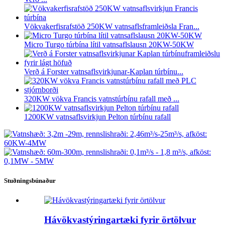
Vökvakerfisrafstöð 250KW vatnsaflsframleiðsla Fran...
Micro Turgo túrbína lítil vatnsaflslausn 20KW-50KW
Verð á Forster vatnsaflsvirkjunar-Kaplan túrbínu...
320KW vökva Francis vatnstúrbínu rafall með ...
1200KW vatnsaflsvirkjun Pelton túrbínu rafall
Stuðningsbúnaður
Hávökvastýringartæki fyrir örtölvur