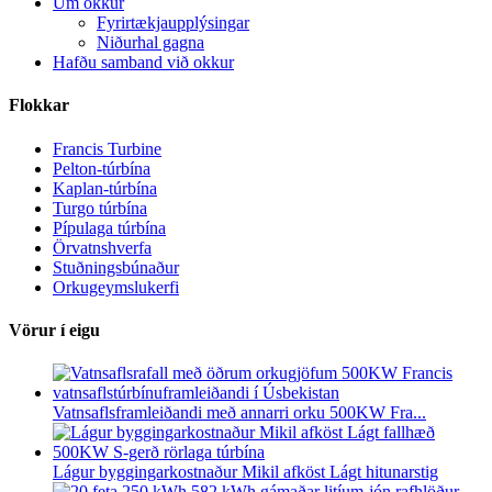
Um okkur
Fyrirtækjaupplýsingar
Niðurhal gagna
Hafðu samband við okkur
Flokkar
Francis Turbine
Pelton-túrbína
Kaplan-túrbína
Turgo túrbína
Pípulaga túrbína
Örvatnshverfa
Stuðningsbúnaður
Orkugeymslukerfi
Vörur í eigu
Vatnsaflsframleiðandi með annarri orku 500KW Fra...
Lágur byggingarkostnaður Mikil afköst Lágt hitunarstig