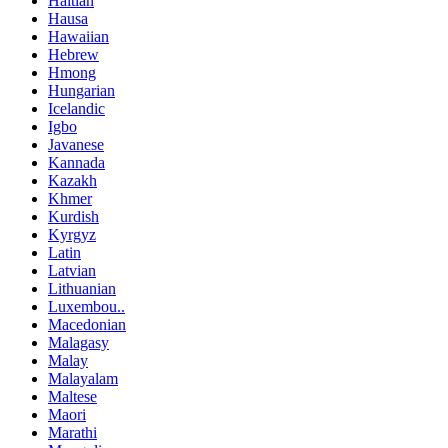
Haitian
Hausa
Hawaiian
Hebrew
Hmong
Hungarian
Icelandic
Igbo
Javanese
Kannada
Kazakh
Khmer
Kurdish
Kyrgyz
Latin
Latvian
Lithuanian
Luxembou..
Macedonian
Malagasy
Malay
Malayalam
Maltese
Maori
Marathi