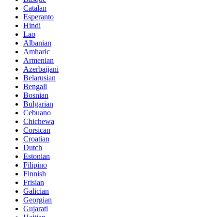
Catalan
Esperanto
Hindi
Lao
Albanian
Amharic
Armenian
Azerbaijani
Belarusian
Bengali
Bosnian
Bulgarian
Cebuano
Chichewa
Corsican
Croatian
Dutch
Estonian
Filipino
Finnish
Frisian
Galician
Georgian
Gujarati