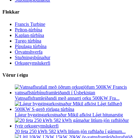
Flokkar
Francis Turbine
Pelton-túrbína
Kaplan-túrbína
Turgo túrbína
Pípulaga túrbína
Örvatnshverfa
Stuðningsbúnaður
Orkugeymslukerfi
Vörur í eigu
Vatnsaflsframleiðandi með annarri orku 500KW Fra...
Lágur byggingarkostnaður Mikil afköst Lágt hitunarstig
20 feta 250 kWh 582 kWh litíum-jón rafhlaða í gámum...