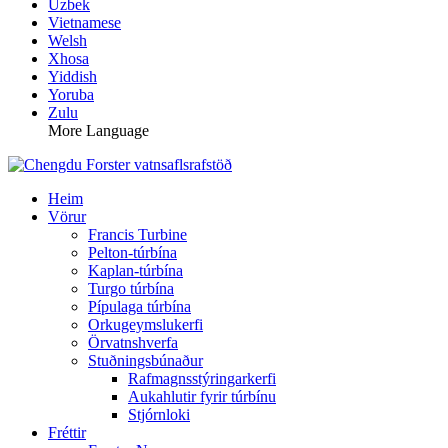
Uzbek
Vietnamese
Welsh
Xhosa
Yiddish
Yoruba
Zulu
More Language
Heim
Vörur
Francis Turbine
Pelton-túrbína
Kaplan-túrbína
Turgo túrbína
Pípulaga túrbína
Orkugeymslukerfi
Örvatnshverfa
Stuðningsbúnaður
Rafmagnsstýringarkerfi
Aukahlutir fyrir túrbínu
Stjórnloki
Fréttir