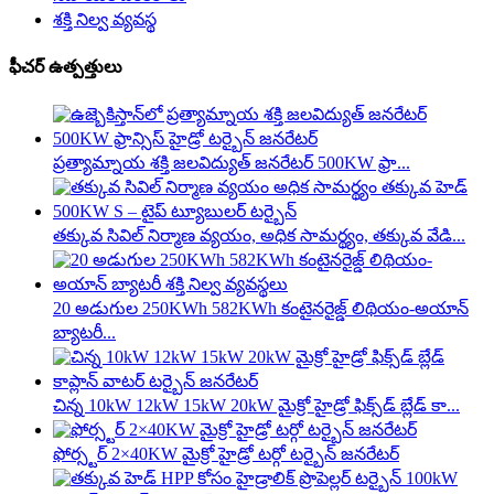
శక్తి నిల్వ వ్యవస్థ
ఫీచర్ ఉత్పత్తులు
ప్రత్యామ్నాయ శక్తి జలవిద్యుత్ జనరేటర్ 500KW ఫ్రా...
తక్కువ సివిల్ నిర్మాణ వ్యయం, అధిక సామర్థ్యం, ​​తక్కువ వేడి...
20 అడుగుల 250KWh 582KWh కంటైనరైజ్డ్ లిథియం-అయాన్
బ్యాటరీ...
చిన్న 10kW 12kW 15kW 20kW మైక్రో హైడ్రో ఫిక్స్‌డ్ బ్లేడ్ కా...
ఫోర్స్టర్ 2×40KW మైక్రో హైడ్రో టర్గో టర్బైన్ జనరేటర్