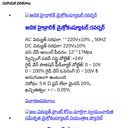
సహాయక పరికరాలు
అధిక హైడ్రాలిక్ మైక్రోకంప్యూటర్ గవర్నర్
AC విద్యుత్ సరఫరా: ～220V±10%，50HZ
DC విద్యుత్ సరఫరా: 220V±10%
పని చేసే ఆయిల్ పీడనం: 12～17Mpa
స్విచ్చింగ్ పవర్ సప్లై వోల్టేజ్ :+24V
గైడ్ వేన్ పొజిషన్ ఫీడ్‌బ్యాక్ వోల్టేజ్: 0 ~ 10V
0 ~ 100% గైడ్ వేన్ ఓపెనింగ్ (0 ~ 10)V కి
అనుగుణంగా ఉంటుంది
నిరోధం: 5 Κ Ω ప్లస్ లేదా మైనస్ 20%,
ఖచ్చితత్వం: + / – 0.05%
విచారణ
వివరాలు