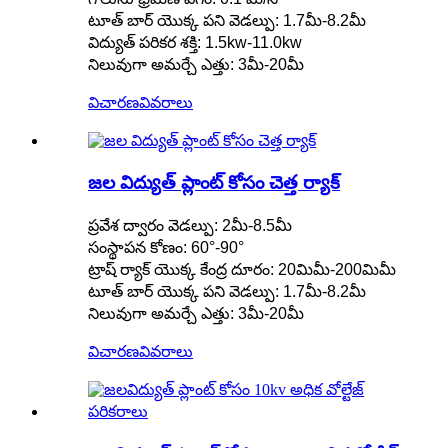
టూత్ బార్ యొక్క పని వెడల్పు: 1.7మీ-8.2మీ
విద్యుత్ పరికర శక్తి: 1.5kw-11.0kw
నిలువుగా అమర్చే ఎత్తు: 3మీ-20మీ
విచారణ
వివరాలు
జల విద్యుత్ ప్లాంట్ కోసం చెత్త ర్యాక్
ప్రవేశ ద్వారం వెడల్పు: 2మీ-8.5మీ
సంస్థాపన కోణం: 60°-90°
ట్రాష్ ర్యాక్ యొక్క కేంద్ర దూరం: 20మిమీ-200మిమీ
టూత్ బార్ యొక్క పని వెడల్పు: 1.7మీ-8.2మీ
నిలువుగా అమర్చే ఎత్తు: 3మీ-20మీ
విచారణ
వివరాలు