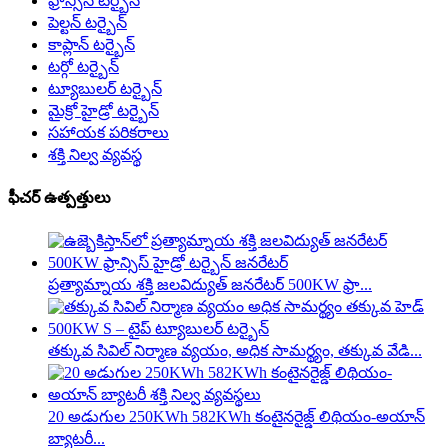
ఫ్రాన్సిస్ టర్బైన్
పెల్టన్ టర్బైన్
కాప్లాన్ టర్బైన్
టర్గో టర్బైన్
ట్యూబులర్ టర్బైన్
మైక్రో హైడ్రో టర్బైన్
సహాయక పరికరాలు
శక్తి నిల్వ వ్యవస్థ
ఫీచర్ ఉత్పత్తులు
ప్రత్యామ్నాయ శక్తి జలవిద్యుత్ జనరేటర్ 500KW ఫ్రా...
తక్కువ సివిల్ నిర్మాణ వ్యయం, అధిక సామర్థ్యం, ​​తక్కువ వేడి...
20 అడుగుల 250KWh 582KWh కంటైనరైజ్డ్ లిథియం-అయాన్
బ్యాటరీ...