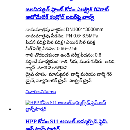
జలవిద్యుత్ ప్లాంట్ కోసం ఎలక్ట్రిక్ రిమోట్
ఆటోమేటిక్ కంట్రోల్ బటర్‌ఫ్లై వాల్వ్
నామమాత్రపు వ్యాసం: DN100～3000mm
నామమాత్రపు పీడనం: PN 0.6~3.5MPa
పీడన పరీక్ష: సీల్ పరీక్ష / ఎయిర్ సీల్ పరీక్ష
సీల్ పరీక్ష పీడనం: 0.66~2.56
గాలి చొరబడకుండా ఉండే పరీక్ష పీడనం: 0.6
వర్తించే మాధ్యమం: గాలి, నీరు, మురుగునీరు, ఆవిరి,
గ్యాస్, నూనె మొదలైనవి.
డ్రైవ్ రూపం: మాన్యువల్, వార్మ్ మరియు వార్మ్ గేర్
డ్రైవ్, న్యూమాటిక్ డ్రైవ్, ఎలక్ట్రిక్ డ్రైవ్.
విచారణ
వివరాలు
HPP కోసం S11 ఆయిల్-ఇమ్మర్స్‌డ్ స్టెప్-
అప్ ట్రాన్స్‌ఫార్మర్