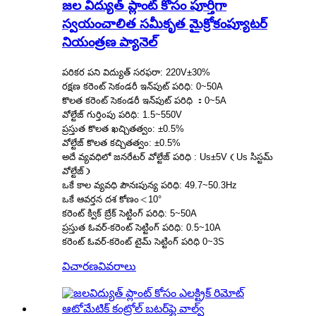
జల విద్యుత్ ప్లాంట్ కోసం పూర్తిగా
స్వయంచాలిత సమీకృత మైక్రోకంప్యూటర్
నియంత్రణ ప్యానెల్
పరికర పని విద్యుత్ సరఫరా: 220V±30%
రక్షణ కరెంట్ సెకండరీ ఇన్‌పుట్ పరిధి: 0~50A
కొలత కరెంట్ సెకండరీ ఇన్‌పుట్ పరిధి ：0~5A
వోల్టేజ్ గుర్తింపు పరిధి: 1.5~550V
ప్రస్తుత కొలత ఖచ్చితత్వం: ±0.5%
వోల్టేజ్ కొలత కచ్చితత్వం: ±0.5%
అదే వ్యవధిలో జనరేటర్ వోల్టేజ్ పరిధి : Us±5V（Us సిస్టమ్
వోల్టేజ్）
ఒకే కాల వ్యవధి పౌనఃపున్య పరిధి: 49.7~50.3Hz
ఒకే ఆవర్తన దశ కోణం＜10°
కరెంట్ క్విక్ బ్రేక్ సెట్టింగ్ పరిధి: 5~50A
ప్రస్తుత ఓవర్-కరెంట్ సెట్టింగ్ పరిధి: 0.5~10A
కరెంట్ ఓవర్-కరెంట్ టైమ్ సెట్టింగ్ పరిధి 0~3S
విచారణ
వివరాలు