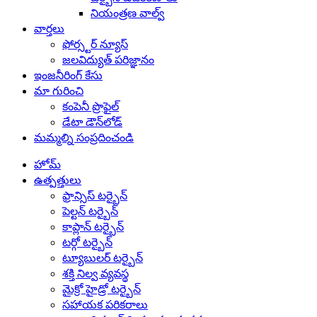
నియంత్రణ వాల్వ్
వార్తలు
ఫోర్స్టర్ న్యూస్
జలవిద్యుత్ పరిజ్ఞానం
ఇంజనీరింగ్ కేసు
మా గురించి
కంపెనీ ప్రొఫైల్
డేటా డౌన్‌లోడ్
మమ్మల్ని సంప్రదించండి
హోమ్
ఉత్పత్తులు
ఫ్రాన్సిస్ టర్బైన్
పెల్టన్ టర్బైన్
కాప్లాన్ టర్బైన్
టర్గో టర్బైన్
ట్యూబులర్ టర్బైన్
శక్తి నిల్వ వ్యవస్థ
మైక్రో హైడ్రో టర్బైన్
సహాయక పరికరాలు