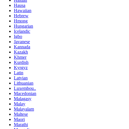
Haitian
Hausa
Hawaiian
Hebrew
Hmong
Hungarian
Icelandic
Igbo
Javanese
Kannada
Kazakh
Khmer
Kurdish
Kyrgyz
Latin
Latvian
Lithuanian
Luxembou..
Macedonian
Malagasy
Malay
Malayalam
Maltese
Maori
Marathi