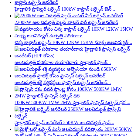
హైడ్రాలిక్ ప్రొపెల్లర్ టర్బైన్ 100kW కాప్లాన్ టర్బైన్ జెన్...
2200kW జల విద్యుత్ పెల్టన్ వాటర్ వీల్ టర్బైన్ జనరేటర్
చిన్న కాప్లాన్ టర్బైన్ 10KW 12KW 15KW సూక్ష్మ జలవిద్యుత్...
జలవిద్యుత్ పరికరాల తయారీదారు హైడ్రాలిక్ ఫ్రాంక్...
జలవిద్యుత్ శక్తి వ్యవస్థలు ఫ్రాన్సిస్ టర్బైన్ జెనరేటర్...
100KW 500KW 1MW 2MW హైడ్రాలిక్ ఫ్రాన్సిస్ టర్బైన్ ధర ...
హైడ్రాలిక్ టర్బైన్ జనరేటర్ 250KW జలవిద్యుత్ ఫ్రాన్...
మైక్రో టర్గో టర్బైన్ మినీ జలవిద్యుత్ పరిష్కారం 20KW-50KW