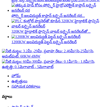
ఫోర్స్టర్ జలవిద్యుత్ కాప్లాన్ టర్బైన్ జనరేటర్ ధర...
320KW హైడ్రాలిక్ ఫ్రాన్సిస్ వాటర్ టర్బైన్ జనరేటర్‌తో...
1200KW జలవిద్యుత్ పెల్టన్ టర్బైన్ జనరేటర్
హోమ్
ఉత్పత్తులు
సహాయక పరికరాలు
వర్గాలు