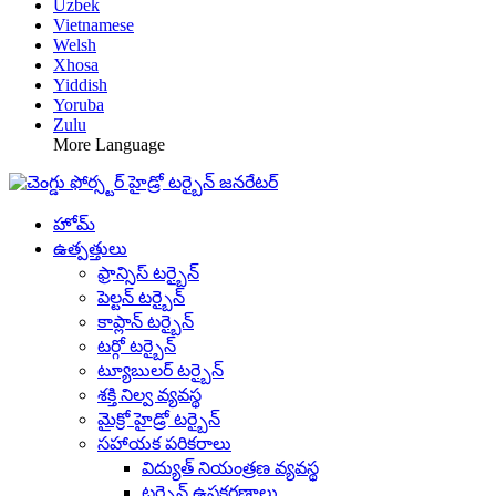
Uzbek
Vietnamese
Welsh
Xhosa
Yiddish
Yoruba
Zulu
More Language
హోమ్
ఉత్పత్తులు
ఫ్రాన్సిస్ టర్బైన్
పెల్టన్ టర్బైన్
కాప్లాన్ టర్బైన్
టర్గో టర్బైన్
ట్యూబులర్ టర్బైన్
శక్తి నిల్వ వ్యవస్థ
మైక్రో హైడ్రో టర్బైన్
సహాయక పరికరాలు
విద్యుత్ నియంత్రణ వ్యవస్థ
టర్బైన్ ఉపకరణాలు