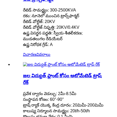
రేటెడ్ సామర్థ్యం: 300-2500KVA
రకం: నూనెలో ముంచిన ట్రాన్స్‌ఫార్మర్
రేటెడ్ వోల్టేజ్: 20KV
రేటెడ్ వోల్టేజ్ నిష్పత్తి: 20KV/0.4KV
ఉష్ణ విసర్జన పద్ధతి: స్వీయ-శీతలీకరణ;
ముడతలుగల రేడియేటర్
ఉష్ణ నిరోధక గ్రేడ్: A
విచారణ
వివరాలు
జల విద్యుత్ ప్లాంట్ కోసం ఆటోమేటెడ్ ట్రాష్
రేక్
ప్రవేశ ద్వారం వెడల్పు: 2మీ-8.5మీ
సంస్థాపన కోణం: 60°-90°
ట్రాష్ ర్యాక్ యొక్క కేంద్ర దూరం: 20మిమీ-200మిమీ
కాలుష్య నిర్మూలన సామర్థ్యం: 20t/h-50t/h
గొలుసు భ్రమణ వేగం: 0.1 మీ/సె