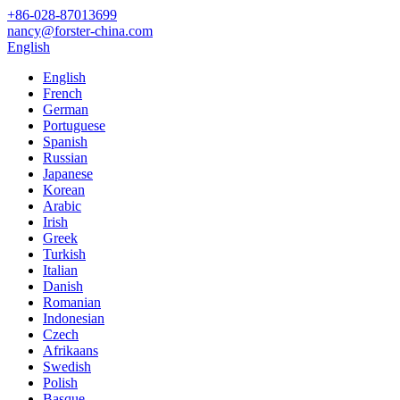
+86-028-87013699
nancy@forster-china.com
English
English
French
German
Portuguese
Spanish
Russian
Japanese
Korean
Arabic
Irish
Greek
Turkish
Italian
Danish
Romanian
Indonesian
Czech
Afrikaans
Swedish
Polish
Basque