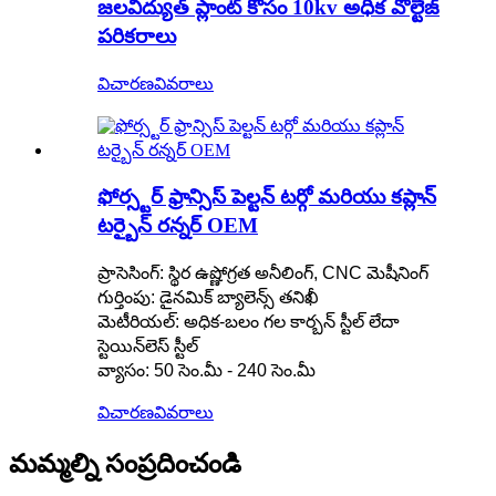
జలవిద్యుత్ ప్లాంట్ కోసం 10kv అధిక వోల్టేజ్
పరికరాలు
విచారణ
వివరాలు
ఫోర్స్టర్ ఫ్రాన్సిస్ పెల్టన్ టర్గో మరియు కప్లాన్
టర్బైన్ రన్నర్ OEM
ప్రాసెసింగ్: స్థిర ఉష్ణోగ్రత అనీలింగ్, CNC మెషీనింగ్
గుర్తింపు: డైనమిక్ బ్యాలెన్స్ తనిఖీ
మెటీరియల్: అధిక-బలం గల కార్బన్ స్టీల్ లేదా
స్టెయిన్‌లెస్ స్టీల్
వ్యాసం: 50 సెం.మీ - 240 సెం.మీ
విచారణ
వివరాలు
మమ్మల్ని సంప్రదించండి