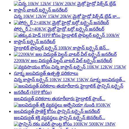
చిన్న 10kW 12kW 15kW 20kW మైక్రో హైడ్రో ఫిక్స్‌డ్ బ్లేడ్ కా...
ఫోర్స్టర్ 2×40KW మైక్రో హైడ్రో టర్గో టర్బైన్ జనరేటర్
హైడ్రాలిక్ ప్రొపెల్లర్ టర్బైన్ 100kW కాప్లాన్ టర్బైన్ జెన్...
2200kW జల విద్యుత్ పెల్టన్ వాటర్ వీల్ టర్బైన్ జనరేటర్
చిన్న కాప్లాన్ టర్బైన్ 10KW 12KW 15KW సూక్ష్మ జలవిద్యుత్...
జలవిద్యుత్ పరికరాల తయారీదారు హైడ్రాలిక్ ఫ్రాంక్...
జలవిద్యుత్ శక్తి వ్యవస్థలు ఫ్రాన్సిస్ టర్బైన్ జెనరేటర్...