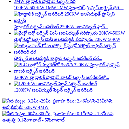
100KW 500KW 1MW 2MW హైడ్రాలిక్ ఫ్రాన్సిస్ టర్బైన్ ధర ...
హైడ్రాలిక్ టర్బైన్ జనరేటర్ 250KW జలవిద్యుత్ ఫ్రాన్...
మైక్రో టర్గో టర్బైన్ మినీ జలవిద్యుత్ పరిష్కారం 20KW-50KW
ఫోర్స్టర్ జలవిద్యుత్ కాప్లాన్ టర్బైన్ జనరేటర్ ధర...
320KW హైడ్రాలిక్ ఫ్రాన్సిస్ వాటర్ టర్బైన్ జనరేటర్‌తో...
1200KW జలవిద్యుత్ పెల్టన్ టర్బైన్ జనరేటర్