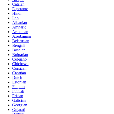
Catalan
Esperanto
Hindi
Lao
Albanian
Amharic
Armenian
Azerbaijani
Belarusian
Bengali
Bosnian
Bulgarian
Cebuano
Chichewa
Corsican
Croatian
Dutch
Estonian
Filipino
Finnish
Frisian
Galician
Georgian
Gujarati