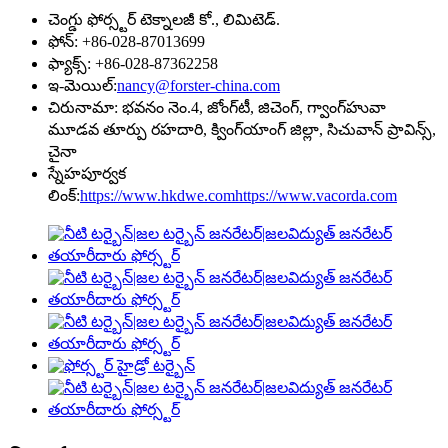
చెంగ్డు ఫోర్స్టర్ టెక్నాలజీ కో., లిమిటెడ్.
ఫోన్: +86-028-87013699
ఫ్యాక్స్: +86-028-87362258
ఇ-మెయిల్:
nancy@forster-china.com
చిరునామా: భవనం నెం.4, జోంగ్‌టీ, జిచెంగ్, గ్వాంగ్‌హువా
మూడవ తూర్పు రహదారి, క్వింగ్‌యాంగ్ జిల్లా, సిచువాన్ ప్రావిన్స్,
చైనా
స్నేహపూర్వక
లింక్:
https://www.hkdwe.com
https://www.vacorda.com