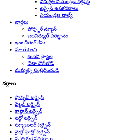
విద్యుత్ నియంత్రణ వ్యవస్థ
టర్బైన్ ఉపకరణాలు
నియంత్రణ వాల్వ్
వార్తలు
ఫోర్స్టర్ న్యూస్
జలవిద్యుత్ పరిజ్ఞానం
ఇంజనీరింగ్ కేసు
మా గురించి
కంపెనీ ప్రొఫైల్
డేటా డౌన్‌లోడ్
మమ్మల్ని సంప్రదించండి
వర్గాలు
ఫ్రాన్సిస్ టర్బైన్
పెల్టన్ టర్బైన్
కాప్లాన్ టర్బైన్
టర్గో టర్బైన్
ట్యూబులర్ టర్బైన్
మైక్రో హైడ్రో టర్బైన్
సహాయక పరికరాలు