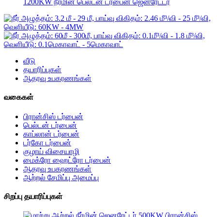
1200KW நீர்மின் பெல்டன் டர்பைன் ஜெனரேட்டர்
வீடு
தயாரிப்புகள்
ஆதரவு உபகரணங்கள்
வகைகள்
பிரான்சிஸ் டர்பைன்
பெல்டன் டர்பைன்
காப்லான் டர்பைன்
டர்கோ டர்பைன்
குழாய் விசையாழி
மைக்ரோ ஹைட்ரோ டர்பைன்
ஆதரவு உபகரணங்கள்
ஆற்றல் சேமிப்பு அமைப்பு
சிறப்பு தயாரிப்புகள்