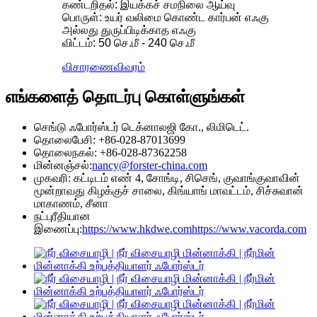
கண்டறிதல்: இயக்கச் சமநிலை ஆய்வு
பொருள்: உயர் வலிமை கொண்ட கார்பன் எஃகு
அல்லது துருப்பிடிக்காத எஃகு
விட்டம்: 50 செ.மீ - 240 செ.மீ
விசாரணை
விவரம்
எங்களைத் தொடர்பு கொள்ளுங்கள்
செங்டு ஃபோர்ஸ்டர் டெக்னாலஜி கோ., லிமிடெட்.
தொலைபேசி: +86-028-87013699
தொலைநகல்: +86-028-87362258
மின்னஞ்சல்:
nancy@forster-china.com
முகவரி: கட்டிடம் எண் 4, சோங்டி, சிசெங், குவாங்குவாவின்
மூன்றாவது கிழக்குச் சாலை, கிங்யாங் மாவட்டம், சிச்சுவான்
மாகாணம், சீனா
நட்புரீதியான
இணைப்பு:
https://www.hkdwe.com
https://www.vacorda.com