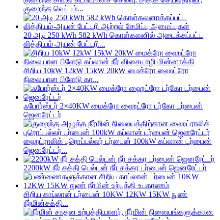
குறைந்த வெப்பம்...
20 அடி 250 kWh 582 kWh கொள்கலனில் அடைக்கப்பட்ட
லித்தியம்-அயன் பேட்டரி...
சிறிய 10kW 12kW 15kW 20kW மைக்ரோ ஹைட்ரோ
நிலையான பிளேடு கா...
ஃபோர்ஸ்டர் 2×40KW மைக்ரோ ஹைட்ரோ டர்கோ டர்பைன்
ஜெனரேட்டர்
ஹைட்ராலிக் புரொப்பல்லர் டர்பைன் 100kW கப்லான் டர்பைன்
ஜெனரேட்டர்...
2200kW நீர் சக்தி பெல்டன் நீர் சக்கர டர்பைன் ஜெனரேட்டர்
சிறிய காப்லான் டர்பைன் 10KW 12KW 15KW நுண்
நீர்மின்சக்தி...