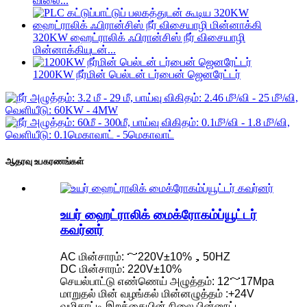
விலை...
320KW ஹைட்ராலிக் ஃபிரான்சிஸ் நீர் விசையாழி
மின்னாக்கியுடன்...
1200KW நீர்மின் பெல்டன் டர்பைன் ஜெனரேட்டர்
ஆதரவு உபகரணங்கள்
உயர் ஹைட்ராலிக் மைக்ரோகம்ப்யூட்டர்
கவர்னர்
AC மின்சாரம்: ～220V±10%，50HZ
DC மின்சாரம்: 220V±10%
செயல்பாட்டு எண்ணெய் அழுத்தம்: 12～17Mpa
மாறுதல் மின் வழங்கல் மின்னழுத்தம் :+24V
வழிகாட்டி இறக்கையின் நிலை பின்னூட்ட