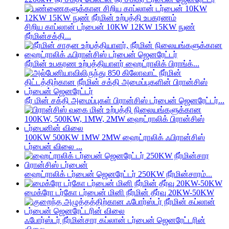
சிறிய காப்லான் டர்பைன் 10KW 12KW 15KW நுண்
நீர்மின்சக்தி...
நீர்மின் உபகரண உற்பத்தியாளர் ஹைட்ராலிக் பிராங்க்...
நீர் மின் சக்தி அமைப்புகள் பிரான்சிஸ் டர்பைன் ஜெனரேட்டர்...
100KW 500KW 1MW 2MW ஹைட்ராலிக் ஃபிரான்சிஸ்
டர்பைன் விலை ...
ஹைட்ராலிக் டர்பைன் ஜெனரேட்டர் 250KW நீர்மின்சாரம்...
மைக்ரோ டர்கோ டர்பைன் மினி நீர்மின் தீர்வு 20KW-50KW
ஃபோர்ஸ்டர் நீர்மின்சார கப்லான் டர்பைன் ஜெனரேட்டரின்