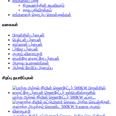
எங்களைப் பற்றி
நிறுவனத்தின் சுயவிவரம்
தரவு பதிவிறக்கம்
எங்களைத் தொடர்பு கொள்ளுங்கள்
வகைகள்
பிரான்சிஸ் டர்பைன்
பெல்டன் டர்பைன்
காப்லான் டர்பைன்
டர்கோ டர்பைன்
குழாய் விசையாழி
மைக்ரோ ஹைட்ரோ டர்பைன்
ஆதரவு உபகரணங்கள்
ஆற்றல் சேமிப்பு அமைப்பு
சிறப்பு தயாரிப்புகள்
மாற்று ஆற்றல் நீர்மின் ஜெனரேட்டர் 500KW ஃப்ரா...
குறைந்த சிவில் கட்டுமானச் செலவு, அதிக செயல்திறன்,