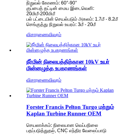
நிறுவல் கோணம்: 60°-90°
குப்பைத் தட்டின் மைய இடைவெளி:
20மிமீ-200மிமீ
பல் பட்டையின் செயல்படும் அகலம்: 1.7மீ - 8.2மீ
செங்குத்து நிறுவல் உயரம்: 3மீ - 20மீ
விசாரணை
விவரம்
நீர்மின் நிலையத்திற்கான 10kV உயர்
மின்னழுத்த உபகரணங்கள்
விசாரணை
விவரம்
Forster Francis Pelton Turgo மற்றும்
Kaplan Turbine Runner OEM
செயலாக்கம்: நிலையான வெப்பநிலை
பதப்படுத்துதல், CNC எந்திர வேலைப்பாடு