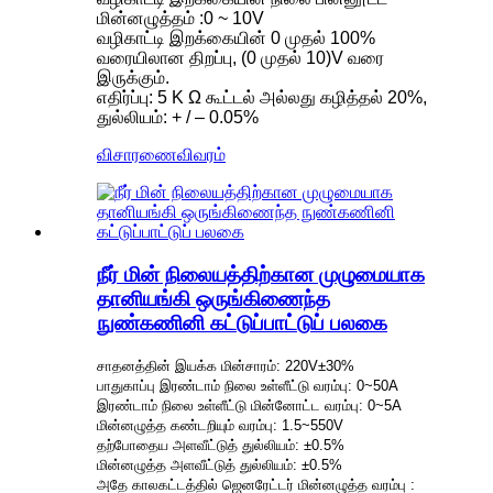
மின்னழுத்தம் :0 ~ 10V
வழிகாட்டி இறக்கையின் 0 முதல் 100%
வரையிலான திறப்பு, (0 முதல் 10)V வரை
இருக்கும்.
எதிர்ப்பு: 5 Κ Ω கூட்டல் அல்லது கழித்தல் 20%,
துல்லியம்: + / – 0.05%
விசாரணை
விவரம்
நீர் மின் நிலையத்திற்கான முழுமையாக
தானியங்கி ஒருங்கிணைந்த
நுண்கணினி கட்டுப்பாட்டுப் பலகை
சாதனத்தின் இயக்க மின்சாரம்: 220V±30%
பாதுகாப்பு இரண்டாம் நிலை உள்ளீட்டு வரம்பு: 0~50A
இரண்டாம் நிலை உள்ளீட்டு மின்னோட்ட வரம்பு: 0~5A
மின்னழுத்த கண்டறியும் வரம்பு: 1.5~550V
தற்போதைய அளவீட்டுத் துல்லியம்: ±0.5%
மின்னழுத்த அளவீட்டுத் துல்லியம்: ±0.5%
அதே காலகட்டத்தில் ஜெனரேட்டர் மின்னழுத்த வரம்பு :