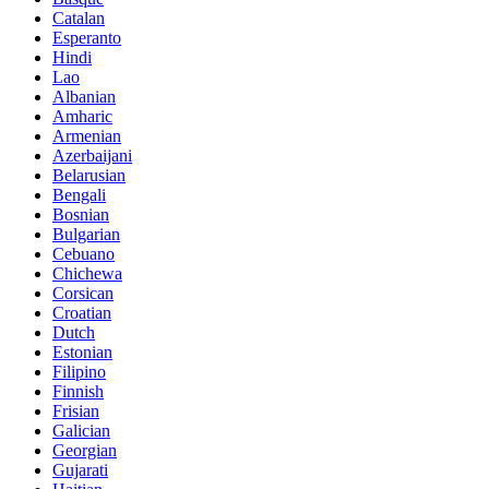
Catalan
Esperanto
Hindi
Lao
Albanian
Amharic
Armenian
Azerbaijani
Belarusian
Bengali
Bosnian
Bulgarian
Cebuano
Chichewa
Corsican
Croatian
Dutch
Estonian
Filipino
Finnish
Frisian
Galician
Georgian
Gujarati