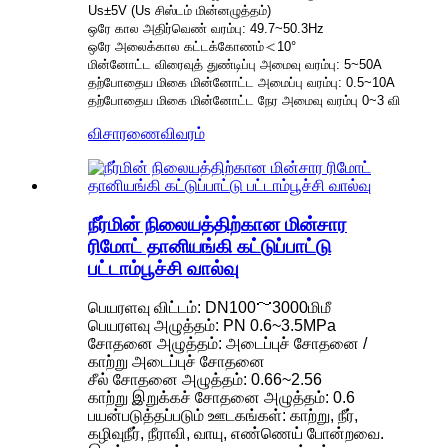
Us±5V (Us சிஸ்டம் மின்னழுத்தம்)
ஒரே கால அதிர்வெண் வரம்பு: 49.7~50.3Hz
ஒரே அலைக்கால கட்டக்கோணம்＜10°
மின்னோட்ட விரைவுத் துண்டிப்பு அமைவு வரம்பு: 5~50A
தற்போதைய மிகை மின்னோட்ட அமைப்பு வரம்பு: 0.5~10A
தற்போதைய மிகை மின்னோட்ட நேர அமைவு வரம்பு 0~3 வி
விசாரணை
விவரம்
நீர்மின் நிலையத்திற்கான மின்சார
ரிமோட் தானியங்கி கட்டுப்பாட்டு
பட்டாம்பூச்சி வால்வு
பெயரளவு விட்டம்: DN100～3000மிமீ
பெயரளவு அழுத்தம்: PN 0.6~3.5MPa
சோதனை அழுத்தம்: அடைப்புச் சோதனை /
காற்று அடைப்புச் சோதனை
சீல் சோதனை அழுத்தம்: 0.66~2.56
காற்று இறுக்கச் சோதனை அழுத்தம்: 0.6
பயன்படுத்தப்படும் ஊடகங்கள்: காற்று, நீர்,
கழிவுநீர், நீராவி, வாயு, எண்ணெய் போன்றவை.