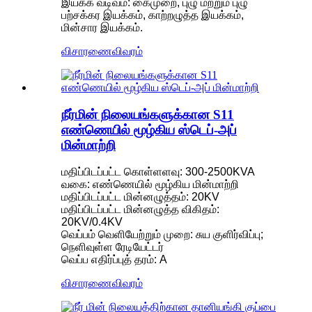
இயக்க வடிவம்: கைமுறை, புழு மற்றும் புழு
பற்சக்கர இயக்கம், காற்றழுத்த இயக்கம்,
மின்சார இயக்கம்.
விசாரணை
விவரம்
நீர்மின் நிலையங்களுக்கான S11
எண்ணெயில் மூழ்கிய ஸ்டெப்-அப்
மின்மாற்றி
மதிப்பிடப்பட்ட கொள்ளளவு: 300-2500KVA
வகை: எண்ணெயில் மூழ்கிய மின்மாற்றி
மதிப்பிடப்பட்ட மின்னழுத்தம்: 20KV
மதிப்பிடப்பட்ட மின்னழுத்த விகிதம்:
20KV/0.4KV
வெப்பம் வெளியேற்றும் முறை: சுய குளிர்விப்பு;
நெளிவுள்ள ரேடியேட்டர்
வெப்ப எதிர்ப்புத் தரம்: A
விசாரணை
விவரம்