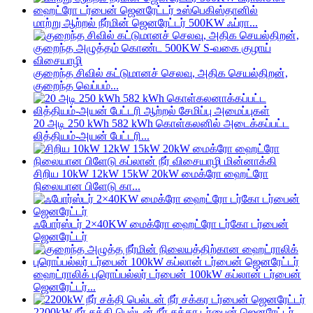
மாற்று ஆற்றல் நீர்மின் ஜெனரேட்டர் 500KW ஃப்ரா...
குறைந்த சிவில் கட்டுமானச் செலவு, அதிக செயல்திறன்,
குறைந்த வெப்பம்...
20 அடி 250 kWh 582 kWh கொள்கலனில் அடைக்கப்பட்ட
லித்தியம்-அயன் பேட்டரி...
சிறிய 10kW 12kW 15kW 20kW மைக்ரோ ஹைட்ரோ
நிலையான பிளேடு கா...
ஃபோர்ஸ்டர் 2×40KW மைக்ரோ ஹைட்ரோ டர்கோ டர்பைன்
ஜெனரேட்டர்
ஹைட்ராலிக் புரொப்பல்லர் டர்பைன் 100kW கப்லான் டர்பைன்
ஜெனரேட்டர்...
2200kW நீர் சக்தி பெல்டன் நீர் சக்கர டர்பைன் ஜெனரேட்டர்