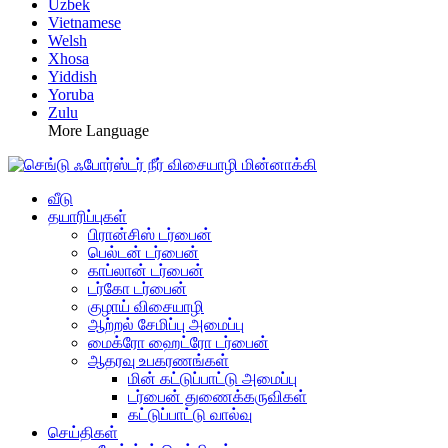
Uzbek
Vietnamese
Welsh
Xhosa
Yiddish
Yoruba
Zulu
More Language
வீடு
தயாரிப்புகள்
பிரான்சிஸ் டர்பைன்
பெல்டன் டர்பைன்
காப்லான் டர்பைன்
டர்கோ டர்பைன்
குழாய் விசையாழி
ஆற்றல் சேமிப்பு அமைப்பு
மைக்ரோ ஹைட்ரோ டர்பைன்
ஆதரவு உபகரணங்கள்
மின் கட்டுப்பாட்டு அமைப்பு
டர்பைன் துணைக்கருவிகள்
கட்டுப்பாட்டு வால்வு
செய்திகள்