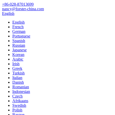
+86-028-87013699
nancy@forster-china.com
English
English
French
German
Portuguese
Spanish
Russian
Japanese
Korean
Arabic
Irish
Greek
Turkish
Italian
Danish
Romanian
Indonesian
Czech
Afrikaans
Swedish
Polish
Basque