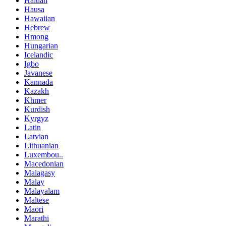
Haitian
Hausa
Hawaiian
Hebrew
Hmong
Hungarian
Icelandic
Igbo
Javanese
Kannada
Kazakh
Khmer
Kurdish
Kyrgyz
Latin
Latvian
Lithuanian
Luxembou..
Macedonian
Malagasy
Malay
Malayalam
Maltese
Maori
Marathi