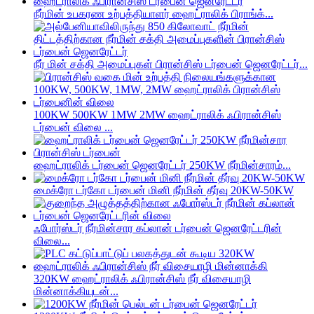
நீர்மின் உபகரண உற்பத்தியாளர் ஹைட்ராலிக் பிராங்க்...
நீர் மின் சக்தி அமைப்புகள் பிரான்சிஸ் டர்பைன் ஜெனரேட்டர்...
100KW 500KW 1MW 2MW ஹைட்ராலிக் ஃபிரான்சிஸ்
டர்பைன் விலை ...
ஹைட்ராலிக் டர்பைன் ஜெனரேட்டர் 250KW நீர்மின்சாரம்...
மைக்ரோ டர்கோ டர்பைன் மினி நீர்மின் தீர்வு 20KW-50KW
ஃபோர்ஸ்டர் நீர்மின்சார கப்லான் டர்பைன் ஜெனரேட்டரின்
விலை...
320KW ஹைட்ராலிக் ஃபிரான்சிஸ் நீர் விசையாழி
மின்னாக்கியுடன்...