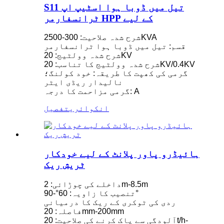
S11 تیل میں ڈوبا ہوا اسٹیپ اپ
ٹرانسفارمر HPP کے لیے
شرح شدہ صلاحیت: 300-2500KVA
قسم: تیل میں ڈوبا ہوا ٹرانسفارمر
شرح شدہ وولٹیج: 20KV
شرح شدہ وولٹیج کا تناسب: 20KV/0.4KV
گرمی کی کھپت کا طریقہ: خود کولنگ؛
نالیدار ریڈی ایٹر
گرمی مزاحمت کا درجہ: A
انکوائری
تفصیل
ہائیڈرو پاور پلانٹ کے لیے خودکار
ٹریش ریک
داخلے کی چوڑائی: 2m-8.5m
تنصیب کا زاویہ: 60°-90°
ردی کی ٹوکری کے ریک کا درمیانی
فاصلہ: 20mm-200mm
آلودگی سے پاک کرنے کی صلاحیت: 20t/h-