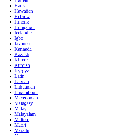
Haitian
Hausa
Hawaiian
Hebrew
Hmong
Hungarian
Icelandic
Igbo
Javanese
Kannada
Kazakh
Khmer
Kurdish
Kyrgyz
Latin
Latvian
Lithuanian
Luxembou..
Macedonian
Malagasy
Malay
Malayalam
Maltese
Maori
Marathi