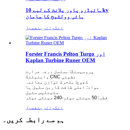
ہائیڈرو پاور پلانٹ کے لیے 10kv
ہائی وولٹیج کا سامان
انکوائری
تفصیل
Forster Francis Pelton Turgo اور
Kaplan Turbine Runer OEM
پروسیسنگ: مسلسل درجہ حرارت
اینیلنگ، CNC مشینی
کھوج: متحرک توازن معائنہ
مواد: اعلی طاقت کاربن سٹیل یا
سٹینلیس سٹیل
قطر: 50 سینٹی میٹر-240 سینٹی میٹر
انکوائری
تفصیل
ہم سے رابطہ کریں۔