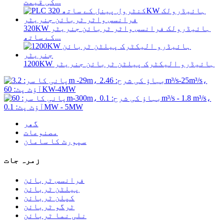
کی قیمت...
320KW ہائیڈرولک فرانسس واٹر ٹربائن جنریٹر
کے ساتھ...
1200KW ہائیڈرو الیکٹرک پیلٹن ٹربائن جنریٹر
گھر
مصنوعات
سپورٹ کا سامان
زمرہ جات
فرانسس ٹربائن
پیلٹن ٹربائن
کپلن ٹربائن
ٹرگو ٹربائن
نلی نما ٹربائن