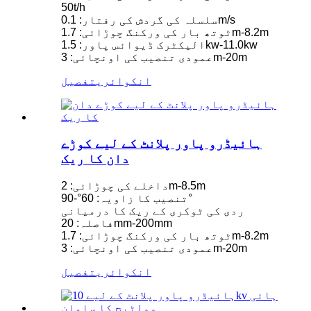
50t/h
سلسلہ کی گردش کی رفتار: 0.1m/s
ٹوتھ بار کی ورکنگ چوڑائی: 1.7m-8.2m
الیکٹرک ڈیوائس پاور: 1.5kw-11.0kw
عمودی تنصیب کی اونچائی: 3m-20m
انکوائری
تفصیل
ہائیڈرو پاور پلانٹ کے لیے کوڑے
دان کا ریک
داخلے کی چوڑائی: 2m-8.5m
تنصیب کا زاویہ: 60°-90°
ردی کی ٹوکری کے ریک کا درمیانی
فاصلہ: 20mm-200mm
ٹوتھ بار کی ورکنگ چوڑائی: 1.7m-8.2m
عمودی تنصیب کی اونچائی: 3m-20m
انکوائری
تفصیل