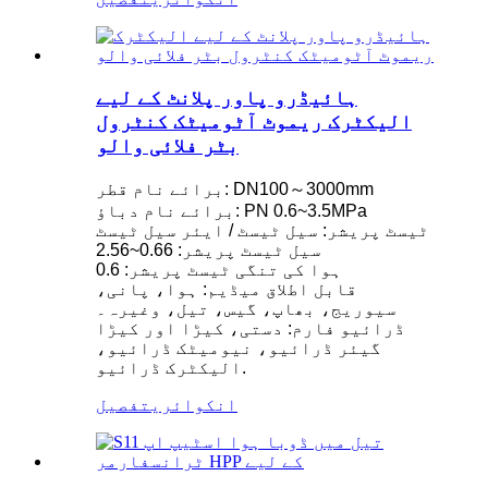
ہائیڈرو پاور پلانٹ کے لیے
الیکٹرک ریموٹ آٹومیٹک کنٹرول
بٹر فلائی والو
برائے نام قطر: DN100～3000mm
برائے نام دباؤ: PN 0.6~3.5MPa
ٹیسٹ پریشر: سیل ٹیسٹ / ایئر سیل ٹیسٹ
سیل ٹیسٹ پریشر: 0.66~2.56
ہوا کی تنگی ٹیسٹ پریشر: 0.6
قابل اطلاق میڈیم: ہوا، پانی،
سیوریج، بھاپ، گیس، تیل، وغیرہ۔
ڈرائیو فارم: دستی، کیڑا اور کیڑا
گیئر ڈرائیو، نیومیٹک ڈرائیو،
الیکٹرک ڈرائیو.
انکوائری
تفصیل