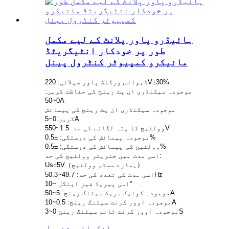
ہائیڈرو پاور پلانٹ کے لیے مکمل
طور پر خودکار انٹیگریٹڈ
مائیکرو کمپیوٹر کنٹرول پینل
ڈیوائس ورکنگ پاور سپلائی: 220V±30%
موجودہ سیکنڈری ان پٹ رینج کی حفاظت کریں:
0~50A
موجودہ سیکنڈری ان پٹ رینج کی پیمائش
کریں:0~5A
وولٹیج کا پتہ لگانے کی حد: 1.5~550V
موجودہ پیمائش کی درستگی: ±0.5%
وولٹیج کی پیمائش کی درستگی: ±0.5%
اسی مدت میں جنریٹر وولٹیج کی حد:
Us±5V（ہمارے سسٹم وولٹیج）
اسی مدت کی تعدد کی حد: 49.7~50.3Hz
اسی پیریڈ فیز اینگل ~10°
موجودہ کوئیک بریک سیٹنگ رینج: 5~50A
موجودہ اوور کرنٹ سیٹنگ رینج: 0.5~10A
موجودہ اوور کرنٹ ٹائم سیٹنگ رینج 0~3S
انکوائری
تفصیل