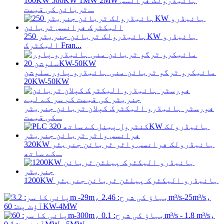
100KW 500KW 1MW 2MW ہائیڈرولک فرانسس
ٹربائن کی قیمت...
ہائیڈرولک ٹربائن جنریٹر 250KW ہائیڈرو
الیکٹرک Fran...
مائیکرو ٹرگو ٹربائن منی ہائیڈرو پاور سلوشن
20KW-50KW
فورسٹر ہائیڈرو الیکٹرک کپلان ٹربائن جنریٹر
کی قیمت...
320KW ہائیڈرولک فرانسس واٹر ٹربائن جنریٹر
کے ساتھ...
1200KW ہائیڈرو الیکٹرک پیلٹن ٹربائن جنریٹر