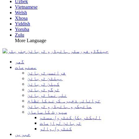
Uzbek
Vietnamese
Welsh
Xhosa
Yiddish
Yoruba
Zulu
More Language
گھر
مصنوعات
فرانسس ٹربائن
پیلٹن ٹربائن
کپلن ٹربائن
ٹرگو ٹربائن
نلی نما ٹربائن
توانائی ذخیرہ کرنے کا نظام
مائیکرو ہائیڈرو ٹربائن
سپورٹ کا سامان
الیکٹریکل کنٹرول سسٹم
ٹربائن لوازمات
کنٹرول والو
خبریں