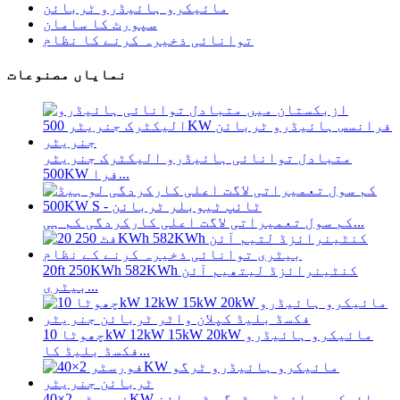
مائیکرو ہائیڈرو ٹربائن
سپورٹ کا سامان
توانائی ذخیرہ کرنے کا نظام
نمایاں مصنوعات
متبادل توانائی ہائیڈرو الیکٹرک جنریٹر
500KW فرا...
کم سول تعمیراتی لاگت اعلی کارکردگی کم ہی...
20ft 250KWh 582KWh کنٹینرائزڈ لیتھیم آئن
بیٹری...
چھوٹا 10kW 12kW 15kW 20kW مائیکرو ہائیڈرو
فکسڈ بلیڈ کا...
فورسٹر 2×40KW مائیکرو ہائیڈرو ٹرگو ٹربائن