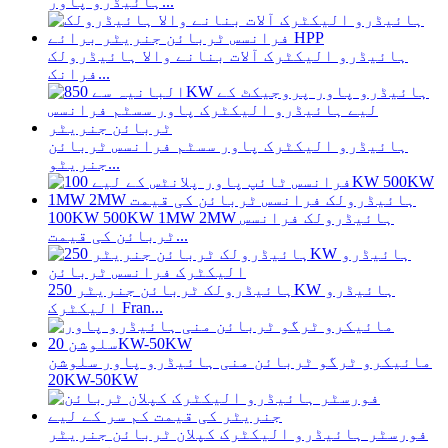
ہائیڈرو پاور...
ہائیڈرو الیکٹرک آلات بنانے والا ہائیڈرولک
فرانک...
ہائیڈرو الیکٹرک پاور سسٹم فرانسس ٹربائن
جنریٹو...
100KW 500KW 1MW 2MW ہائیڈرولک فرانسس
ٹربائن کی قیمت...
ہائیڈرولک ٹربائن جنریٹر 250KW ہائیڈرو
الیکٹرک Fran...
مائیکرو ٹرگو ٹربائن منی ہائیڈرو پاور سلوشن
20KW-50KW
فورسٹر ہائیڈرو الیکٹرک کپلان ٹربائن جنریٹر