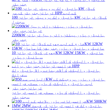
جنریٹر
ہائیڈرولک پروپیلر ٹربائن 100kW کپلان ٹربائن
جنرل...
2200kW ہائیڈرو پاور پیلٹن واٹر وہیل ٹربائن
جنریٹر
چھوٹی کپلان ٹربائن 10KW 12KW 15KW مائیکرو
ہائیڈرو پاور...
ہائیڈرو الیکٹرک آلات بنانے والا ہائیڈرولک
فرانک...
ہائیڈرو الیکٹرک پاور سسٹم فرانسس ٹربائن
جنریٹو...