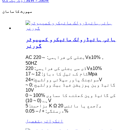
سپورٹ کا سامان
ہائی ہائیڈرولک مائیکرو کمپیوٹر
گورنر
AC بجلی کی فراہمی: ～220V±10%，
50HZ
ڈی سی بجلی کی فراہمی: 220V±10%
کام کے تیل کا دباؤ: 12～17Mpa
سوئچنگ پاور سپلائی وولٹیج:+24V
گائیڈ وین پوزیشن فیڈ بیک وولٹیج :0 ~
10V
0 ~ 100% کی گائیڈ وین کھلنے کا مساوی
ہے (0 ~ 10)V
مزاحمت: 5 Κ Ω جمع یا مائنس 20٪،
درستگی: + / – 0.05%
انکوائری
تفصیل