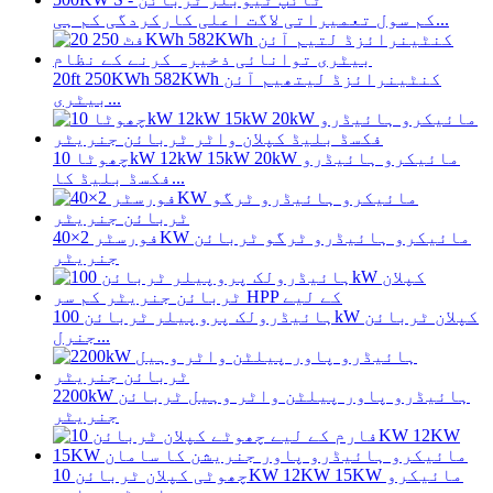
کم سول تعمیراتی لاگت اعلی کارکردگی کم ہی...
20ft 250KWh 582KWh کنٹینرائزڈ لیتھیم آئن
بیٹری...
چھوٹا 10kW 12kW 15kW 20kW مائیکرو ہائیڈرو
فکسڈ بلیڈ کا...
فورسٹر 2×40KW مائیکرو ہائیڈرو ٹرگو ٹربائن
جنریٹر
ہائیڈرولک پروپیلر ٹربائن 100kW کپلان ٹربائن
جنرل...
2200kW ہائیڈرو پاور پیلٹن واٹر وہیل ٹربائن
جنریٹر
چھوٹی کپلان ٹربائن 10KW 12KW 15KW مائیکرو