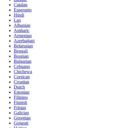
Catalan
Esperanto
Hindi
Lao
Albanian
Amharic
Armenian
Azerbaijani
Belarusian
Bengali
Bosnian
Bulgarian
Cebuano
Chichewa
Corsican
Croatian
Dutch
Estonian
Filipino
Finnish
Frisian
Galician
Georgian
Gujarati