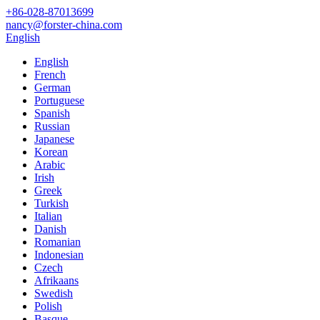
+86-028-87013699
nancy@forster-china.com
English
English
French
German
Portuguese
Spanish
Russian
Japanese
Korean
Arabic
Irish
Greek
Turkish
Italian
Danish
Romanian
Indonesian
Czech
Afrikaans
Swedish
Polish
Basque