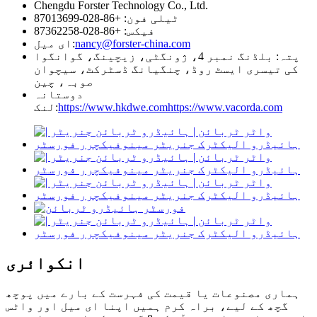
Chengdu Forster Technology Co., Ltd.
ٹیلی فون: +86-028-87013699
فیکس: +86-028-87362258
nancy@forster-china.com
ای میل:
پتہ: بلڈنگ نمبر 4، ژونگٹی، زیچینگ، گوانگوا
کی تیسری ایسٹ روڈ، چنگیانگ ڈسٹرکٹ، سیچوان
صوبہ، چین
دوستانہ
https://www.vacorda.com
https://www.hkdwe.com
لنک:
انکوائری
ہماری مصنوعات یا قیمت کی فہرست کے بارے میں پوچھ
گچھ کے لیے، براہ کرم ہمیں اپنا ای میل اور واٹس