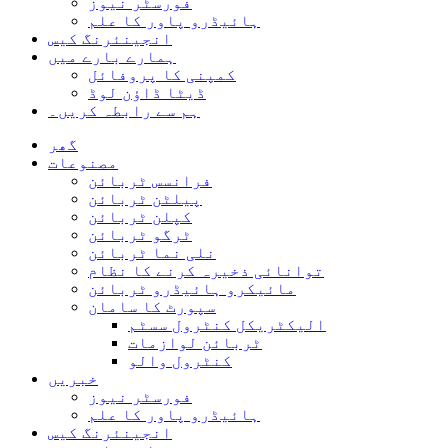
فورسٹر نیوز
ہائیڈرو پاور کا علم
انجینئرنگ کیس
ہمارے بارے میں
کمپنی کا پروفائل
ڈیٹا ڈاؤن لوڈ
ہم سے رابطہ کریں۔
گھر
مصنوعات
فرانسس ٹربائن
پیلٹن ٹربائن
کپلن ٹربائن
ٹرگو ٹربائن
نلی نما ٹربائن
توانائی ذخیرہ کرنے کا نظام
مائیکرو ہائیڈرو ٹربائن
سپورٹ کا سامان
الیکٹریکل کنٹرول سسٹم
ٹربائن لوازمات
کنٹرول والو
خبریں
فورسٹر نیوز
ہائیڈرو پاور کا علم
انجینئرنگ کیس