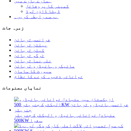
ہمارے بارے میں
کمپنی کا پروفائل
ڈیٹا ڈاؤن لوڈ
ہم سے رابطہ کریں۔
زمرہ جات
فرانسس ٹربائن
پیلٹن ٹربائن
کپلن ٹربائن
ٹرگو ٹربائن
نلی نما ٹربائن
مائیکرو ہائیڈرو ٹربائن
سپورٹ کا سامان
توانائی ذخیرہ کرنے کا نظام
نمایاں مصنوعات
متبادل توانائی ہائیڈرو الیکٹرک جنریٹر
500KW فرا...