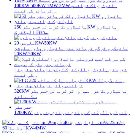
100KW 500KW 1MW 2MW ہائیڈرولک فرانسس
ٹربائن کی قیمت...
ہائیڈرولک ٹربائن جنریٹر 250KW ہائیڈرو
الیکٹرک Fran...
مائیکرو ٹرگو ٹربائن منی ہائیڈرو پاور سلوشن
20KW-50KW
فورسٹر ہائیڈرو الیکٹرک کپلان ٹربائن جنریٹر
کی قیمت...
320KW ہائیڈرولک فرانسس واٹر ٹربائن جنریٹر
کے ساتھ...
1200KW ہائیڈرو الیکٹرک پیلٹن ٹربائن جنریٹر