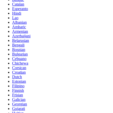
Catalan
Esperanto
Hindi
Lao
Albanian
Amharic
Armenian
Azerbaijani
Belarusian
Bengali
Bosnian
Bulgarian
Cebuano
Chichewa
Corsican
Croatian
Dutch
Estonian
Filipino
Finnish
Frisian
Galician
Georgian
Gujarati