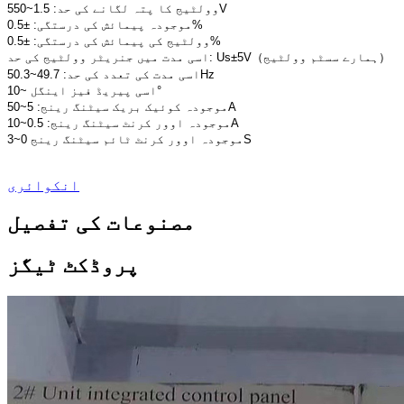
وولٹیج کا پتہ لگانے کی حد: 1.5~550V
موجودہ پیمائش کی درستگی: ±0.5%
وولٹیج کی پیمائش کی درستگی: ±0.5%
اسی مدت میں جنریٹر وولٹیج کی حد: Us±5V（ہمارے سسٹم وولٹیج）
اسی مدت کی تعدد کی حد: 49.7~50.3Hz
اسی پیریڈ فیز اینگل ~10°
موجودہ کوئیک بریک سیٹنگ رینج: 5~50A
موجودہ اوور کرنٹ سیٹنگ رینج: 0.5~10A
موجودہ اوور کرنٹ ٹائم سیٹنگ رینج 0~3S
انکوائری
مصنوعات کی تفصیل
پروڈکٹ ٹیگز