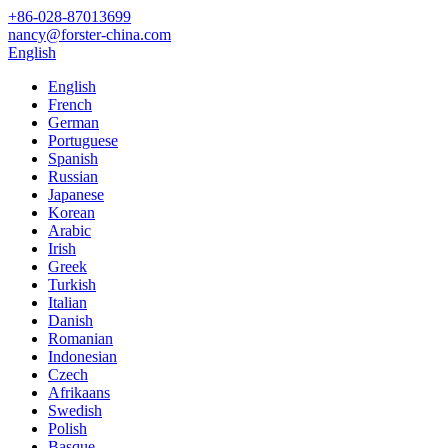
+86-028-87013699
nancy@forster-china.com
English
English
French
German
Portuguese
Spanish
Russian
Japanese
Korean
Arabic
Irish
Greek
Turkish
Italian
Danish
Romanian
Indonesian
Czech
Afrikaans
Swedish
Polish
Basque