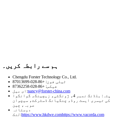
ہم سے رابطہ کریں۔
Chengdu Forster Technology Co., Ltd.
ٹیلی فون: +86-028-87013699
فیکس: +86-028-87362258
nancy@forster-china.com
ای میل:
پتہ: بلڈنگ نمبر 4، ژونگٹی، زیچینگ، گوانگوا
کی تیسری ایسٹ روڈ، چنگیانگ ڈسٹرکٹ، سیچوان
صوبہ، چین
دوستانہ
https://www.vacorda.com
https://www.hkdwe.com
لنک: