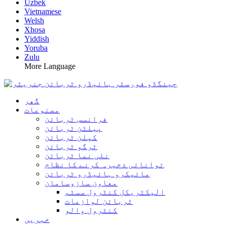
Uzbek
Vietnamese
Welsh
Xhosa
Yiddish
Yoruba
Zulu
More Language
گھر
مصنوعات
فرانسس ٹربائن
پیلٹن ٹربائن
کپلن ٹربائن
ٹرگو ٹربائن
نلی نما ٹربائن
توانائی ذخیرہ کرنے کا نظام
مائیکرو ہائیڈرو ٹربائن
معاون سازوسامان
الیکٹریکل کنٹرول سسٹم
ٹربائن لوازمات
کنٹرول والو
خبریں