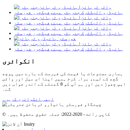
انکوائری
ہماری مصنوعات یا قیمت کی فہرست کے بارے میں پوچھ
گچھ کے لیے، براہ کرم ہمیں اپنا ای میل اور واٹس
ایپ چھوڑ دیں اور ہم آپ کو 8 گھنٹے کے اندر جواب دیں
گے۔
ابھی انکوائری کریں۔
© کاپی رائٹ - 2020-2022: جملہ حقوق محفوظ ہیں۔
ای میل بھیجیں۔