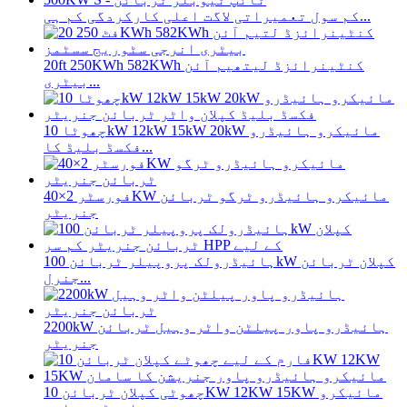
کم سول تعمیراتی لاگت اعلی کارکردگی کم ہی...
20ft 250KWh 582KWh کنٹینرائزڈ لیتھیم آئن
بیٹری...
چھوٹا 10kW 12kW 15kW 20kW مائیکرو ہائیڈرو
فکسڈ بلیڈ کا...
فورسٹر 2×40KW مائیکرو ہائیڈرو ٹرگو ٹربائن
جنریٹر
ہائیڈرولک پروپیلر ٹربائن 100kW کپلان ٹربائن
جنرل...
2200kW ہائیڈرو پاور پیلٹن واٹر وہیل ٹربائن
جنریٹر
چھوٹی کپلان ٹربائن 10KW 12KW 15KW مائیکرو