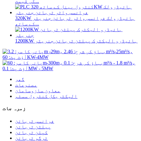
کی قیمت...
320KW ہائیڈرولک فرانسس واٹر ٹربائن جنریٹر
کے ساتھ...
1200KW ہائیڈرو الیکٹرک پیلٹن ٹربائن جنریٹر
گھر
مصنوعات
معاون سازوسامان
الیکٹریکل کنٹرول سسٹم
زمرہ جات
فرانسس ٹربائن
پیلٹن ٹربائن
کپلن ٹربائن
ٹرگو ٹربائن