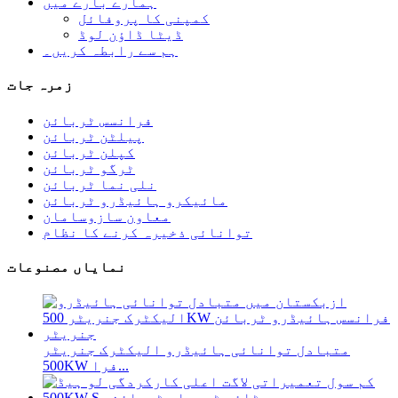
ہمارے بارے میں
کمپنی کا پروفائل
ڈیٹا ڈاؤن لوڈ
ہم سے رابطہ کریں۔
زمرہ جات
فرانسس ٹربائن
پیلٹن ٹربائن
کپلن ٹربائن
ٹرگو ٹربائن
نلی نما ٹربائن
مائیکرو ہائیڈرو ٹربائن
معاون سازوسامان
توانائی ذخیرہ کرنے کا نظام
نمایاں مصنوعات
متبادل توانائی ہائیڈرو الیکٹرک جنریٹر
500KW فرا...