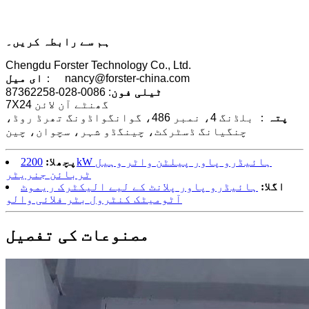
ہم سے رابطہ کریں۔
Chengdu Forster Technology Co., Ltd.
： nancy@forster-china.com
ای میل
ٹیلی فون
: 0086-028-87362258
7X24 گھنٹے آن لائن
پتہ
： بلڈنگ 4، نمبر 486، گوانگواڈونگ تھرڈ روڈ،
چنگیانگ ڈسٹرکٹ، چینگڈو شہر، سچوان، چین
پچھلا:
2200kW ہائیڈرو پاور پیلٹن واٹر وہیل
ٹربائن جنریٹر
اگلا:
ہائیڈرو پاور پلانٹ کے لیے الیکٹرک ریموٹ
آٹومیٹک کنٹرول بٹر فلائی والو
مصنوعات کی تفصیل