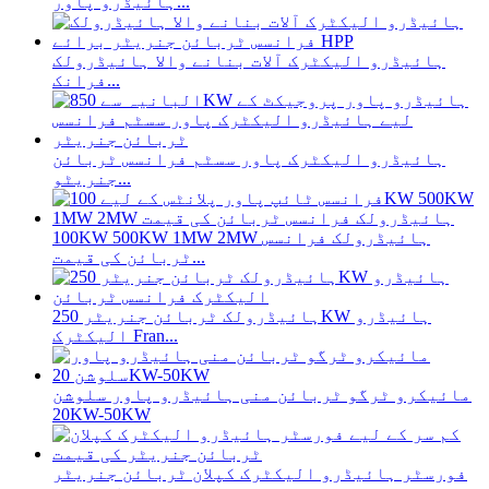
ہائیڈرو پاور...
ہائیڈرو الیکٹرک آلات بنانے والا ہائیڈرولک
فرانک...
ہائیڈرو الیکٹرک پاور سسٹم فرانسس ٹربائن
جنریٹو...
100KW 500KW 1MW 2MW ہائیڈرولک فرانسس
ٹربائن کی قیمت...
ہائیڈرولک ٹربائن جنریٹر 250KW ہائیڈرو
الیکٹرک Fran...
مائیکرو ٹرگو ٹربائن منی ہائیڈرو پاور سلوشن
20KW-50KW
فورسٹر ہائیڈرو الیکٹرک کپلان ٹربائن جنریٹر