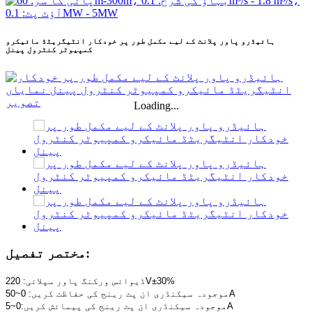
ہائیڈرو پاور پلانٹ کے لیے مکمل طور پر خودکار انٹیگریٹڈ مائیکرو
کمپیوٹر کنٹرول پینل
Loading...
مختصر تفصیل:
ڈیوائس ورکنگ پاور سپلائی: 220V±30%
موجودہ سیکنڈری ان پٹ رینج کی حفاظت کریں: 0~50A
موجودہ سیکنڈری ان پٹ رینج کی پیمائش کریں:0~5A