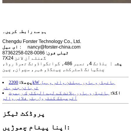
ہم سے رابطہ کریں۔
Chengdu Forster Technology Co., Ltd.
： nancy@forster-china.com
ای میل
ٹیلی فون
: 0086-028-87362258
7X24 گھنٹے آن لائن
پتہ
： بلڈنگ 4، نمبر 486، گوانگواڈونگ تھرڈ روڈ،
چنگیانگ ڈسٹرکٹ، چینگڈو شہر، سچوان، چین
پچھلا:
2200kW ہائیڈرو پاور پیلٹن واٹر وہیل
ٹربائن جنریٹر
اگلا:
ہائیڈرو پاور پلانٹ کے لیے الیکٹرک ریموٹ
آٹومیٹک کنٹرول بٹر فلائی والو
پروڈکٹ ٹیگز
اپنا پیغام چھوڑیں: