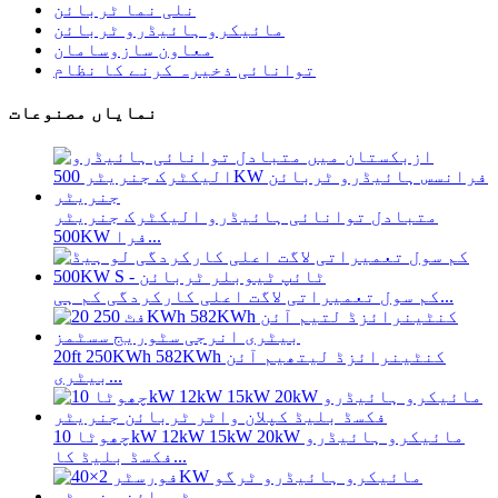
نلی نما ٹربائن
مائیکرو ہائیڈرو ٹربائن
معاون سازوسامان
توانائی ذخیرہ کرنے کا نظام
نمایاں مصنوعات
متبادل توانائی ہائیڈرو الیکٹرک جنریٹر
500KW فرا...
کم سول تعمیراتی لاگت اعلی کارکردگی کم ہی...
20ft 250KWh 582KWh کنٹینرائزڈ لیتھیم آئن
بیٹری...
چھوٹا 10kW 12kW 15kW 20kW مائیکرو ہائیڈرو
فکسڈ بلیڈ کا...