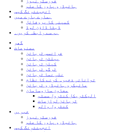
فورسٹر نیوز
ہائیڈرو پاور کا علم
انجینئرنگ کیس
ہمارے بارے میں
کمپنی کا پروفائل
ڈیٹا ڈاؤن لوڈ
ہم سے رابطہ کریں۔
گھر
مصنوعات
فرانسس ٹربائن
پیلٹن ٹربائن
کپلن ٹربائن
ٹرگو ٹربائن
نلی نما ٹربائن
توانائی ذخیرہ کرنے کا نظام
مائیکرو ہائیڈرو ٹربائن
معاون سازوسامان
الیکٹریکل کنٹرول سسٹم
ٹربائن لوازمات
کنٹرول والو
خبریں
فورسٹر نیوز
ہائیڈرو پاور کا علم
انجینئرنگ کیس