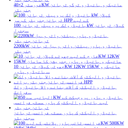
فورسٹر 2×40KW مائیکرو ہائیڈرو ٹرگو ٹربائن
جنریٹر
ہائیڈرولک پروپیلر ٹربائن 100kW کپلان ٹربائن
جنرل...
2200kW ہائیڈرو پاور پیلٹن واٹر وہیل ٹربائن
جنریٹر
چھوٹی کپلان ٹربائن 10KW 12KW 15KW مائیکرو
ہائیڈرو پاور...
ہائیڈرو الیکٹرک آلات بنانے والا ہائیڈرولک
فرانک...
ہائیڈرو الیکٹرک پاور سسٹم فرانسس ٹربائن
جنریٹو...