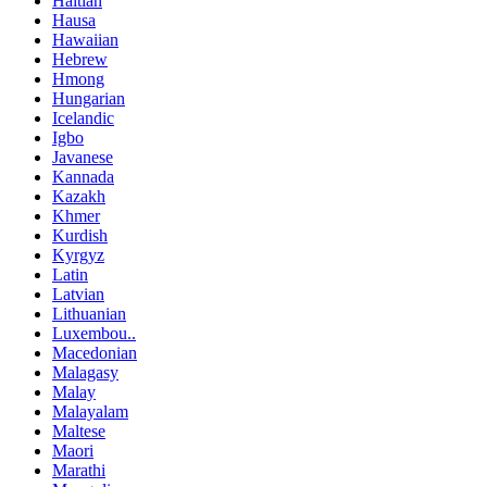
Haitian
Hausa
Hawaiian
Hebrew
Hmong
Hungarian
Icelandic
Igbo
Javanese
Kannada
Kazakh
Khmer
Kurdish
Kyrgyz
Latin
Latvian
Lithuanian
Luxembou..
Macedonian
Malagasy
Malay
Malayalam
Maltese
Maori
Marathi