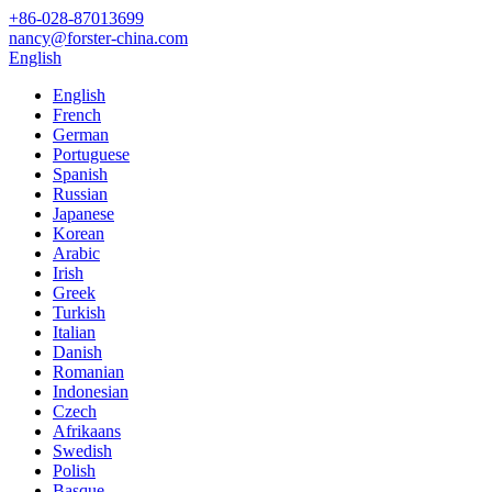
+86-028-87013699
nancy@forster-china.com
English
English
French
German
Portuguese
Spanish
Russian
Japanese
Korean
Arabic
Irish
Greek
Turkish
Italian
Danish
Romanian
Indonesian
Czech
Afrikaans
Swedish
Polish
Basque