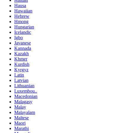
Haitian
Hausa
Hawaiian
Hebrew
Hmong
Hungarian
Icelandic
Igbo
Javanese
Kannada
Kazakh
Khmer
Kurdish
Kyrgyz
Latin
Latvian
Lithuanian
Luxembou..
Macedonian
Malagasy
Malay
Malayalam
Maltese
Maori
Marathi