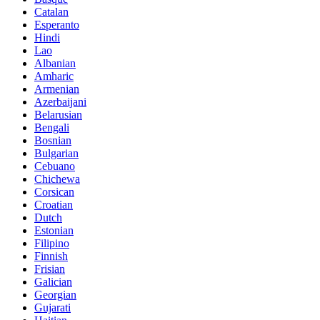
Catalan
Esperanto
Hindi
Lao
Albanian
Amharic
Armenian
Azerbaijani
Belarusian
Bengali
Bosnian
Bulgarian
Cebuano
Chichewa
Corsican
Croatian
Dutch
Estonian
Filipino
Finnish
Frisian
Galician
Georgian
Gujarati