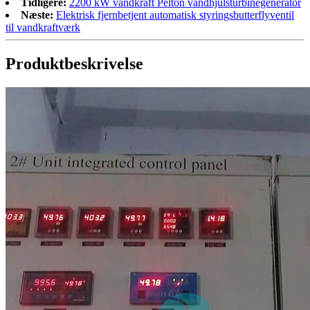
Tidligere:
2200 kW vandkraft Pelton vandhjulsturbinegenerator
Næste:
Elektrisk fjernbetjent automatisk styringsbutterflyventil
til vandkraftværk
Produktbeskrivelse