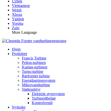
Uzbek
Vietnamese
Welsh
Xhosa
Yiddish
Yoruba
Zulu
More Language
Hjem
Produkter
Francis Turbine
Pelton-turbinen
Kaplan-turbinen
Turgo-turbine
Rørformet turbine
Energilagringssystem
Mikrovandturbine
Støtteudstyr
Elektrisk styresystem
Turbinetilbehør
Kontrolventil
Nyheder