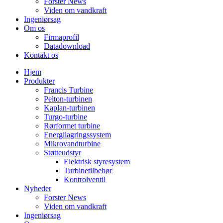
Forster News
Viden om vandkraft
Ingeniørsag
Om os
Firmaprofil
Datadownload
Kontakt os
Hjem
Produkter
Francis Turbine
Pelton-turbinen
Kaplan-turbinen
Turgo-turbine
Rørformet turbine
Energilagringssystem
Mikrovandturbine
Støtteudstyr
Elektrisk styresystem
Turbinetilbehør
Kontrolventil
Nyheder
Forster News
Viden om vandkraft
Ingeniørsag