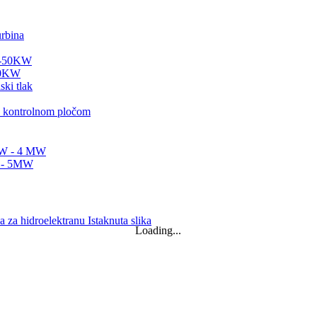
50KW
ija...
Loading...
kW, 15 kW, 20 kW...
tor...