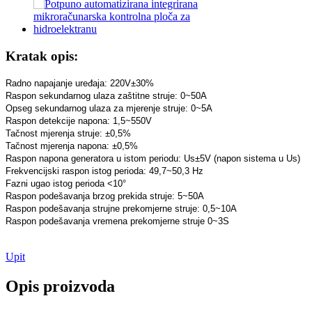
Peltonov generator s vodenim kotačem od 2200 kW hidroenerg
Mala Kaplanova turbina 10KW 12KW 15KW Mikro hidroelektr
Kratak opis:
Proizvođač hidroelektrične opreme Hidraulični Franc...
Radno napajanje uređaja: 220V±30%
Hidroelektrane, Francis turbinski generator...
Raspon sekundarnog ulaza zaštitne struje: 0~50A
Opseg sekundarnog ulaza za mjerenje struje: 0~5A
Cijena hidraulične Francis turbine od 100KW 500KW 1MW 2
Raspon detekcije napona: 1,5~550V
Tačnost mjerenja struje: ±0,5%
Hidraulični turbogenerator 250KW hidroelektrični Fran...
Tačnost mjerenja napona: ±0,5%
Raspon napona generatora u istom periodu: Us±5V (napon sistema u Us)
Mikro Turgo Turbina Mini Hidroenergetsko Rješenje 20KW-
Frekvencijski raspon istog perioda: 49,7~50,3 Hz
Fazni ugao istog perioda <10°
Cijena hidroelektrane Forster Kaplan turbine generatora...
Raspon podešavanja brzog prekida struje: 5~50A
Raspon podešavanja strujne prekomjerne struje: 0,5~10A
320KW hidraulični Francis generator vodene turbine sa...
Raspon podešavanja vremena prekomjerne struje 0~3S
Hidroelektrični Peltonov turbogenerator od 1200 kW
Upit
Alternativni hidroelektrični generator energije 500KW Fra...
Opis proizvoda
Niski troškovi gradnje Visoka efikasnost Nisko zagrijavanje...
6 metara, 250 kWh i 582 kWh, kontejnerska litijum-jonska bater