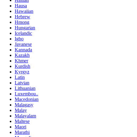
Haitian
Hausa
Hawaiian
Hebrew
Hmong
Hungarian
Icelandic
Igbo
Javanese
Kannada
Kazakh
Khmer
Kurdish
Kyrgyz
Latin
Latvian
Lithuanian
Luxembou..
Macedonian
Malagasy
Malay
Malayalam
Maltese
Maori
Marathi