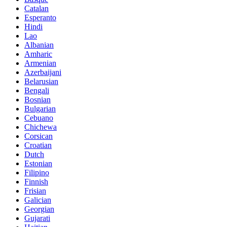
Catalan
Esperanto
Hindi
Lao
Albanian
Amharic
Armenian
Azerbaijani
Belarusian
Bengali
Bosnian
Bulgarian
Cebuano
Chichewa
Corsican
Croatian
Dutch
Estonian
Filipino
Finnish
Frisian
Galician
Georgian
Gujarati