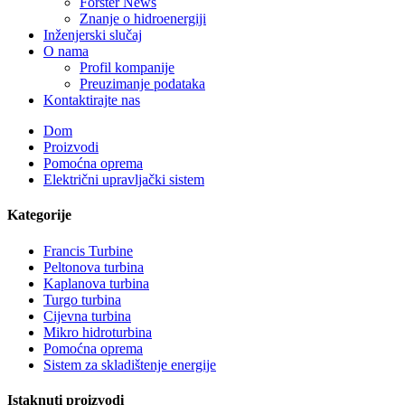
Forster News
Znanje o hidroenergiji
Inženjerski slučaj
O nama
Profil kompanije
Preuzimanje podataka
Kontaktirajte nas
Dom
Proizvodi
Pomoćna oprema
Električni upravljački sistem
Kategorije
Francis Turbine
Peltonova turbina
Kaplanova turbina
Turgo turbina
Alternativni hidroelektrični generator energije 500KW Fra...
Cijevna turbina
Mikro hidroturbina
Niski troškovi gradnje Visoka efikasnost Nisko zagrijavanje...
Pomoćna oprema
Sistem za skladištenje energije
6 metara, 250 kWh i 582 kWh, kontejnerska litijum-jonska bater
Istaknuti proizvodi
Mali mikro hidroelektrana sa fiksnim oštricama od 10 kW, 12 