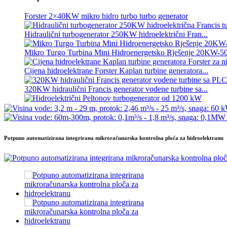
Forster 2×40KW mikro hidro turbo turbo generator
Hidraulični turbogenerator 250KW hidroelektrični Fran...
Mikro Turgo Turbina Mini Hidroenergetsko Rješenje 20KW-
Cijena hidroelektrane Forster Kaplan turbine generatora...
320KW hidraulični Francis generator vodene turbine sa...
Hidroelektrični Peltonov turbogenerator od 1200 kW
Alternativni hidroelektrični generator energije 500KW Fra...
Potpuno automatizirana integrirana mikroračunarska kontrolna ploča za hidroelektranu
Niski troškovi gradnje Visoka efikasnost Nisko zagrijavanje...
6 metara, 250 kWh i 582 kWh, kontejnerska litijum-jonska bater
Mali mikro hidroelektrana sa fiksnim oštricama od 10 kW, 12 
Forster 2×40KW mikro hidro turbo turbo generator
Hidraulična propelerska turbina 100kW Kaplan turbinski genera