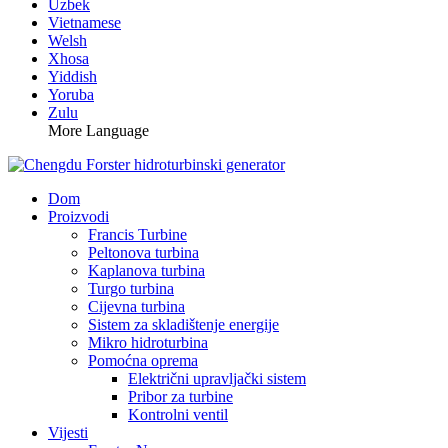
Uzbek
Vietnamese
Welsh
Xhosa
Yiddish
Yoruba
Zulu
More Language
Dom
Proizvodi
Francis Turbine
Peltonova turbina
Kaplanova turbina
Turgo turbina
Cijevna turbina
Sistem za skladištenje energije
Mikro hidroturbina
Pomoćna oprema
Električni upravljački sistem
Pribor za turbine
Kontrolni ventil
Vijesti