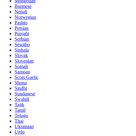
Mongolian
Burmese
Nepali
Norwegian
Pashto
Persian
Punjabi
Serbian
Sesotho
Sinhala
Slovak
Slovenian
Somali
Samoan
Scots Gaelic
Shona
Sindhi
Sundanese
Swahili
Tajik
Tamil
Telugu
Thai
Ukrainian
Urdu