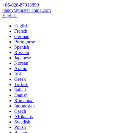
+86-028-87013699
nancy@forster-china.com
English
English
French
German
Portuguese
Spanish
Russian
Japanese
Korean
Arabic
Irish
Greek
Turkish
Italian
Danish
Romanian
Indonesian
Czech
Afrikaans
Swedish
Polish
Basque