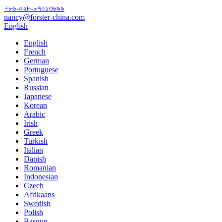
+৮৬-০২৮-৮৭০১৩৬৯৯
nancy@forster-china.com
English
English
French
German
Portuguese
Spanish
Russian
Japanese
Korean
Arabic
Irish
Greek
Turkish
Italian
Danish
Romanian
Indonesian
Czech
Afrikaans
Swedish
Polish
Basque