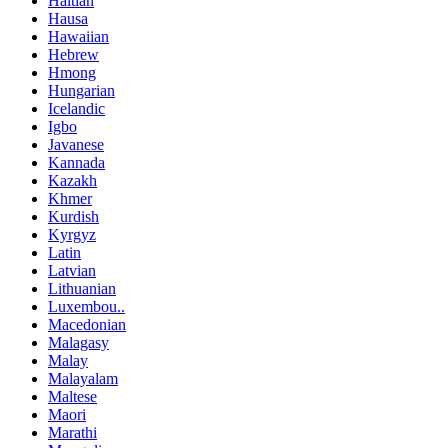
Haitian
Hausa
Hawaiian
Hebrew
Hmong
Hungarian
Icelandic
Igbo
Javanese
Kannada
Kazakh
Khmer
Kurdish
Kyrgyz
Latin
Latvian
Lithuanian
Luxembou..
Macedonian
Malagasy
Malay
Malayalam
Maltese
Maori
Marathi