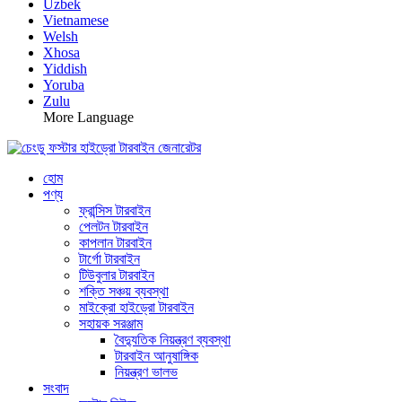
Uzbek
Vietnamese
Welsh
Xhosa
Yiddish
Yoruba
Zulu
More Language
হোম
পণ্য
ফ্রান্সিস টারবাইন
পেলটন টারবাইন
কাপলান টারবাইন
টার্গো টারবাইন
টিউবুলার টারবাইন
শক্তি সঞ্চয় ব্যবস্থা
মাইক্রো হাইড্রো টারবাইন
সহায়ক সরঞ্জাম
বৈদ্যুতিক নিয়ন্ত্রণ ব্যবস্থা
টারবাইন আনুষাঙ্গিক
নিয়ন্ত্রণ ভালভ
সংবাদ