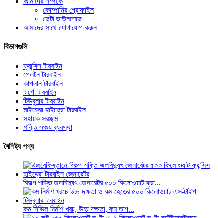
আমাদের সম্পর্কে
কোম্পানির প্রোফাইল
ডেটা ডাউনলোড
আমাদের সাথে যোগাযোগ করুন
বিভাগগুলি
ফ্রান্সিস টারবাইন
পেলটন টারবাইন
কাপলান টারবাইন
টার্গো টারবাইন
টিউবুলার টারবাইন
মাইক্রো হাইড্রো টারবাইন
সহায়ক সরঞ্জাম
শক্তি সঞ্চয় ব্যবস্থা
বৈশিষ্ট্য পণ্য
বিকল্প শক্তি জলবিদ্যুৎ জেনারেটর ৫০০ কিলোওয়াট ফ্রা...
কম সিভিল নির্মাণ খরচ, উচ্চ দক্ষতা, কম তাপ...