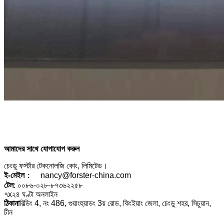
আমাদের সাথে যোগাযোগ করুন
চেংডু ফর্স্টার টেকনোলজি কোং, লিমিটেড।
ই-মেইল
： nancy@forster-china.com
টেল
: ০০৮৬-০২৮-৮৭৩৬২২৫৮
৭x২৪ ঘণ্টা অনলাইন
ঠিকানা
বিল্ডিং 4, নং 486, গুয়াংহুয়াডং 3য় রোড, কিংইয়াং জেলা, চেংডু শহর, সিচুয়ান,
চীন