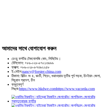
আমাদের সাথে যোগাযোগ করুন
চেংডু ফর্স্টার টেকনোলজি কোং, লিমিটেড।
টেলিফোন: +৮৬-০২৮-৮৭০১৩৬৯৯
ফ্যাক্স: +৮৬-০২৮-৮৭৩৬২২৫৮
ই-মেইল:
nancy@forster-china.com
ঠিকানা: বিল্ডিং নং ৪, ঝংটি, শিচেং, গুয়াংহুয়ার তৃতীয় পূর্ব সড়ক, চিংইয়াং জেলা,
সিচুয়ান প্রদেশ, চীন
বন্ধুত্বপূর্ণ
লিঙ্ক:
https://www.hkdwe.com
https://www.vacorda.com