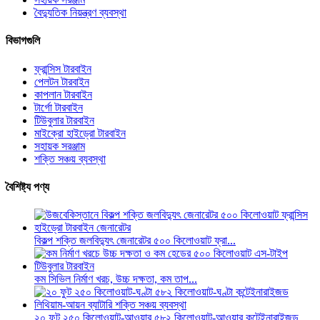
বৈদ্যুতিক নিয়ন্ত্রণ ব্যবস্থা
বিভাগগুলি
ফ্রান্সিস টারবাইন
পেলটন টারবাইন
কাপলান টারবাইন
টার্গো টারবাইন
টিউবুলার টারবাইন
মাইক্রো হাইড্রো টারবাইন
সহায়ক সরঞ্জাম
শক্তি সঞ্চয় ব্যবস্থা
বৈশিষ্ট্য পণ্য
বিকল্প শক্তি জলবিদ্যুৎ জেনারেটর ৫০০ কিলোওয়াট ফ্রা...
কম সিভিল নির্মাণ খরচ, উচ্চ দক্ষতা, কম তাপ...
২০ ফুট ২৫০ কিলোওয়াট-আওয়ার ৫৮২ কিলোওয়াট-আওয়ার কন্টেইনারাইজড