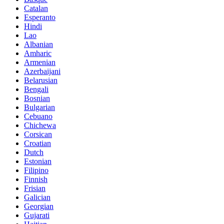
Catalan
Esperanto
Hindi
Lao
Albanian
Amharic
Armenian
Azerbaijani
Belarusian
Bengali
Bosnian
Bulgarian
Cebuano
Chichewa
Corsican
Croatian
Dutch
Estonian
Filipino
Finnish
Frisian
Galician
Georgian
Gujarati