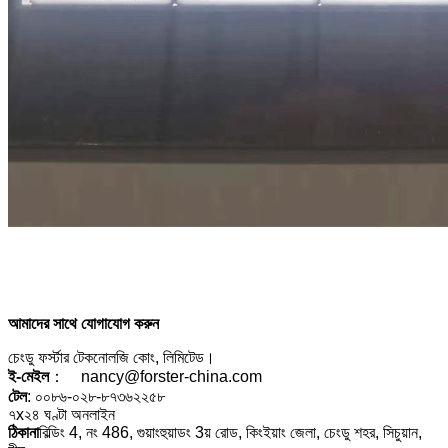
আমাদের সাথে যোগাযোগ করুন
চেংডু ফর্স্টার টেকনোলজি কোং, লিমিটেড।
ই-মেইল
： nancy@forster-china.com
টেল
: ০০৮৬-০২৮-৮৭৩৬২২৫৮
৭x২৪ ঘণ্টা অনলাইন
ঠিকানা
বিল্ডিং 4, নং 486, গুয়াংহুয়াডং 3য় রোড, কিংইয়াং জেলা, চেংডু শহর, সিচুয়ান,