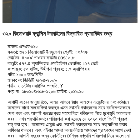
৩২০ কিলোওয়াট ফ্রান্সিস টারবাইনের বিস্তারিত প্যারামিটার তথ্য
মডেল: এসএফ৩২০
ক্ষমতা: ৩২০ কিলোওয়াট ইনসুলেশন শ্রেণী: এফ/এফ
ভোল্টেজ: ৪০০V পাওয়ার ফ্যাক্টর cos: ০.৮
কারেন্ট: ৫৭৭.৪ অ্যাম্পিয়ার এক্সাইটেশন ভোল্টেজ: ১২৭ ভোল্ট
কম্পাঙ্ক: ৫০ হার্টজ, উদ্দীপনা প্রবাহ: ১.৭ অ্যাম্পিয়ার
গতি: ১০০০ আর/মিনিট
মানক: নং জিবি/টি ৭৮৯৪-২০০৯
পর্যায়: ৩ স্টেটর ওয়াইন্ডিং পদ্ধতি: Y
পণ্য নং: ১৮০১০/১৩১৮-১২০৬ তারিখ: ২০১৯.১০
আগামী বছরের জানুয়ারিতে, আমরা আলবেনিয়ায় আমাদের এজেন্টদের এবং বর্তমানে
আমাদের সাথে সহযোগিতা করছেন এমন সরাসরি গ্রাহকদের সাথে ব্যক্তিগতভাবে
দেখা করব এবং আগামী বছরের ক্রয় সহযোগিতা পরিকল্পনা নিয়ে মুখোমুখি আলোচনা
করব। এখন প্রাথমিকভাবে পরিকল্পনা করা হয়েছে যে ২০২০ সালে তিনটি প্রকল্প
চালু করা হবে। আমাদের এজেন্ট এবং সরাসরি গ্রাহকদের সাথে সহযোগিতা করার
অধিকার থাকবে। এবং এইবার আমরা আলবেনিয়ায় আমাদের গ্রাহকদের সাথে দেখা
করব। আগামী বছরের জন্য ফোর্স্টারের বৈশ্বিক রপ্তানি পরিকল্পনা নিয়ে আলোচনা