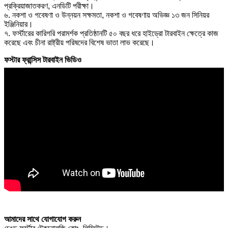
প্রক্রিয়াজাতকরণ, এনডিটি পরীক্ষা।
৬. নকশা ও গবেষণা ও উন্নয়ন সক্ষমতা, নকশা ও গবেষণায় অভিজ্ঞ ১৩ জন সিনিয়র
ইঞ্জিনিয়ার।
৭. ফর্স্টারের কারিগরি পরামর্শক প্রতিষ্ঠানটি ৫০ বছর ধরে হাইড্রো টারবাইন ক্ষেত্রে কাজ
করেছে এবং চীনা রাষ্ট্রীয় পরিষদের বিশেষ ভাতা লাভ করেছে।
ফস্টার ফ্রান্সিস টারবাইন ভিডিও
আমাদের সাথে যোগাযোগ করুন