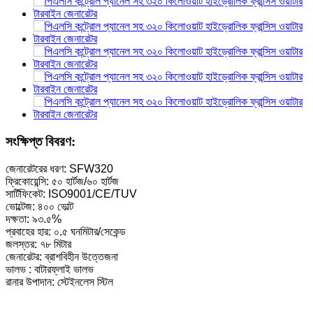
সংক্ষিপ্ত বিবরণ:
জেনারেটরের ধরণ: SFW320
ফ্রিকোয়েন্সি: ৫০ হার্টজ/৬০ হার্টজ
সার্টিফিকেট: ISO9001/CE/TUV
ভোল্টেজ: ৪০০ ভোল্ট
দক্ষতা: ৯৩.৫%
প্রবাহের হার: ০.৫ ঘনমিটার/সেকেন্ড
জলস্তর: ৭৮ মিটার
জেনারেটর: ব্রাশবিহীন উত্তেজনা
ভালভ : বাটারফ্লাই ভালভ
রানার উপাদান: স্টেইনলেস স্টিল