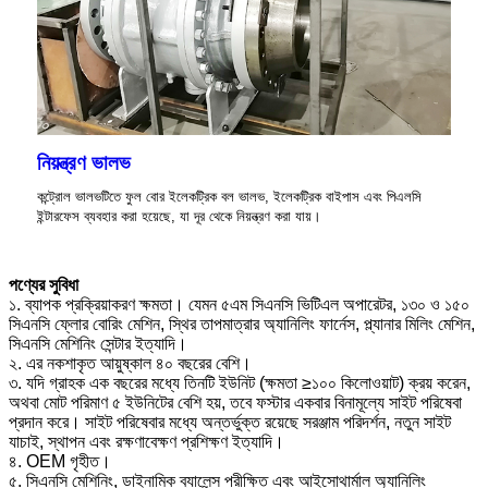
নিয়ন্ত্রণ ভালভ
কন্ট্রোল ভালভটিতে ফুল বোর ইলেকট্রিক বল ভালভ, ইলেকট্রিক বাইপাস এবং পিএলসি
ইন্টারফেস ব্যবহার করা হয়েছে, যা দূর থেকে নিয়ন্ত্রণ করা যায়।
পণ্যের সুবিধা
১. ব্যাপক প্রক্রিয়াকরণ ক্ষমতা। যেমন ৫এম সিএনসি ভিটিএল অপারেটর, ১৩০ ও ১৫০
সিএনসি ফ্লোর বোরিং মেশিন, স্থির তাপমাত্রার অ্যানিলিং ফার্নেস, প্ল্যানার মিলিং মেশিন,
সিএনসি মেশিনিং সেন্টার ইত্যাদি।
২. এর নকশাকৃত আয়ুষ্কাল ৪০ বছরের বেশি।
৩. যদি গ্রাহক এক বছরের মধ্যে তিনটি ইউনিট (ক্ষমতা ≥১০০ কিলোওয়াট) ক্রয় করেন,
অথবা মোট পরিমাণ ৫ ইউনিটের বেশি হয়, তবে ফস্টার একবার বিনামূল্যে সাইট পরিষেবা
প্রদান করে। সাইট পরিষেবার মধ্যে অন্তর্ভুক্ত রয়েছে সরঞ্জাম পরিদর্শন, নতুন সাইট
যাচাই, স্থাপন এবং রক্ষণাবেক্ষণ প্রশিক্ষণ ইত্যাদি।
৪. OEM গৃহীত।
৫. সিএনসি মেশিনিং, ডাইনামিক ব্যালেন্স পরীক্ষিত এবং আইসোথার্মাল অ্যানিলিং