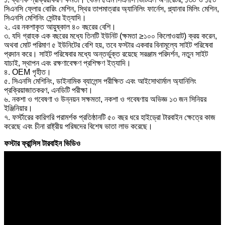
সিএনসি ফ্লোর বোরিং মেশিন, স্থির তাপমাত্রার অ্যানিলিং ফার্নেস, প্ল্যানার মিলিং মেশিন,
সিএনসি মেশিনিং সেন্টার ইত্যাদি।
২. এর নকশাকৃত আয়ুষ্কাল ৪০ বছরের বেশি।
৩. যদি গ্রাহক এক বছরের মধ্যে তিনটি ইউনিট (ক্ষমতা ≥১০০ কিলোওয়াট) ক্রয় করেন,
অথবা মোট পরিমাণ ৫ ইউনিটের বেশি হয়, তবে ফস্টার একবার বিনামূল্যে সাইট পরিষেবা
প্রদান করে। সাইট পরিষেবার মধ্যে অন্তর্ভুক্ত রয়েছে সরঞ্জাম পরিদর্শন, নতুন সাইট
যাচাই, স্থাপন এবং রক্ষণাবেক্ষণ প্রশিক্ষণ ইত্যাদি।
৪. OEM গৃহীত।
৫. সিএনসি মেশিনিং, ডাইনামিক ব্যালেন্স পরীক্ষিত এবং আইসোথার্মাল অ্যানিলিং
প্রক্রিয়াজাতকরণ, এনডিটি পরীক্ষা।
৬. নকশা ও গবেষণা ও উন্নয়ন সক্ষমতা, নকশা ও গবেষণায় অভিজ্ঞ ১৩ জন সিনিয়র
ইঞ্জিনিয়ার।
৭. ফর্স্টারের কারিগরি পরামর্শক প্রতিষ্ঠানটি ৫০ বছর ধরে হাইড্রো টারবাইন ক্ষেত্রে কাজ
করেছে এবং চীনা রাষ্ট্রীয় পরিষদের বিশেষ ভাতা লাভ করেছে।
ফস্টার ফ্রান্সিস টারবাইন ভিডিও