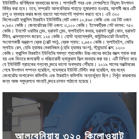
ইউনিটটিও বাণিজ্যিক ব্যবহারের জন্য। পার্শ্ববর্তী শহর এবং দেশগুলিতে বিদ্যুৎ উৎপাদন
বিক্রি করা হবে। তবে, সম্প্রতি আলবেনিয়ার পাহাড়ে তুষারপাত হওয়ায়, আগামী বছর এটি
চালু ও ব্যবহার করার জন্য হয়তো আগেভাগেই স্থাপন করতে হবে। এই ৩২০
কিলোওয়াট ফ্রান্সিস টারবাইন ইউনিটটির মোট ওজন ১০,৪৬৮ কেজি এবং এর নিট ওজন
৮,৯৫০ কেজি। জেনারেটরের নিট ওজন: ৩,১০০ কেজি। ইলেকট্রিক গেট ভালভ: ৭৫০
কেজি। ইনলেট ওয়াটার বেন্ড, ড্রাফট বেন্ড, ফ্লাইহুইল কভার, ড্রাফট ফ্রন্ট কোন, ড্রাফট
টিউব, এক্সপ্যানশন জয়েন: ১২৫ কেজি। হোস্ট অ্যাসেম্বলি, কাউন্টারওয়েট ডিভাইস,
সংযোগকারী যন্ত্রাংশ ব্রেক (বোল্ট সহ), ব্রেক প্যাড: ২,৬৫০ কেজি। ফ্লাইহুইল, মোটর
স্লাইড রেল, হেভি হ্যামার মেকানিজম (হেভি হ্যামার অংশ), স্ট্যান্ডার্ড বক্স: ১২০০
কেজি। ফ্রান্সিস টারবাইন ইউনিটের সমস্ত প্যাকেজিং উচ্চ-মানের কাঠের বাক্সে প্যাক করা
হয় এবং ভিতরে জলরোধী ও মরিচারোধী ভ্যাকুয়াম ফিল্ম ব্যবহার করা হয়। এটি নিশ্চিত করে
যে ইউনিটটি গ্রাহকের গন্তব্য বন্দরে ভালো অবস্থায় পৌঁছায়। ২০১৯ সালের অক্টোবরের
শেষে উৎপাদন সম্পন্ন হয়েছিল, নভেম্বরে ইউনিট টেস্টিং করা হয়েছিল, যার মধ্যে
জেনারেটর অপারেশন কমিশনিং এবং টারবাইন কমিশনিং অন্তর্ভুক্ত ছিল। নিখুঁত কারখানার
জন্য আজ সমুদ্রপথে সাংহাই বন্দরে চালান পাঠানো হয়েছে।
আলবেনিয়ায় ৩২০ কিলোওয়াট