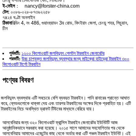
চেংডু ফর্স্টার টেকনোলজি কোং, লিমিটেড।
ই-মেইল
： nancy@forster-china.com
টেল
: ০০৮৬-০২৮-৮৭৩৬২২৫৮
৭x২৪ ঘণ্টা অনলাইন
ঠিকানা
বিল্ডিং 4, নং 486, গুয়াংহুয়াডং 3য় রোড, কিংইয়াং জেলা, চেংডু শহর, সিচুয়ান,
চীন
পূর্ববর্তী:
১২০০ কিলোওয়াট জলবিদ্যুৎ পেলটন টারবাইন জেনারেটর
পরবর্তী:
উচ্চ চাপযুক্ত জলবিদ্যুৎ ব্যবস্থার জন্য মাইক্রো হাইড্রো টারবাইন ৩০০
কিলোওয়াট টার্গো টারবাইন
পণ্যের বিবরণ
জলবিদ্যুৎ ব্যবস্থায় এটি সবচেয়ে বেশি ব্যবহৃত টারবাইন। পানি রানারের প্রান্তে আঘাত
করে, ব্লেডগুলোকে ধাক্কা দেয় এবং তারপর টারবাইনের অক্ষের দিকে প্রবাহিত হয়। এটি
টারবাইনের নিচে অবস্থিত ড্রাফট টিউবের মাধ্যমে বেরিয়ে যায়।
আলবেনিয়ার জন্য ৩২০ কিলোওয়াট ফ্রান্সিস টারবাইন জেনারেটর ইউনিটটি আজ
আনুষ্ঠানিকভাবে সরবরাহ করা হয়েছে। ২০১৫ সালে আমাদের সহযোগিতার পর থেকে
আলবেনিয়ায় আমাদের এজেন্টের কাছ থেকে অর্ডার করা এটি পঞ্চম টারবাইন ইউনিট। এই