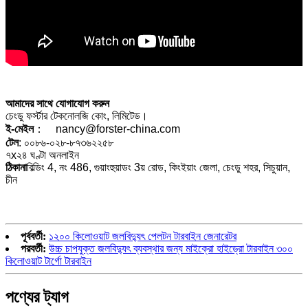
আমাদের সাথে যোগাযোগ করুন
চেংডু ফর্স্টার টেকনোলজি কোং, লিমিটেড।
ই-মেইল
： nancy@forster-china.com
টেল
: ০০৮৬-০২৮-৮৭৩৬২২৫৮
৭x২৪ ঘণ্টা অনলাইন
ঠিকানা
বিল্ডিং 4, নং 486, গুয়াংহুয়াডং 3য় রোড, কিংইয়াং জেলা, চেংডু শহর, সিচুয়ান,
চীন
পূর্ববর্তী:
১২০০ কিলোওয়াট জলবিদ্যুৎ পেলটন টারবাইন জেনারেটর
পরবর্তী:
উচ্চ চাপযুক্ত জলবিদ্যুৎ ব্যবস্থার জন্য মাইক্রো হাইড্রো টারবাইন ৩০০
কিলোওয়াট টার্গো টারবাইন
পণ্যের ট্যাগ