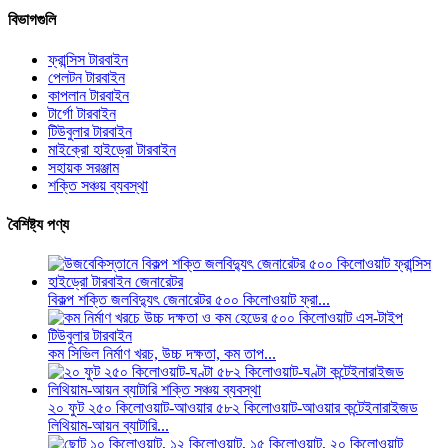
বিভাগগুলি
ফ্রান্সিস টারবাইন
পেলটন টারবাইন
কাপলান টারবাইন
টার্গো টারবাইন
টিউবুলার টারবাইন
মাইক্রো হাইড্রো টারবাইন
সহায়ক সরঞ্জাম
শক্তি সঞ্চয় ব্যবস্থা
বৈশিষ্ট্য পণ্য
বিকল্প শক্তি জলবিদ্যুৎ জেনারেটর ৫০০ কিলোওয়াট ফ্রা...
কম সিভিল নির্মাণ খরচ, উচ্চ দক্ষতা, কম তাপ...
২০ ফুট ২৫০ কিলোওয়াট-আওয়ার ৫৮২ কিলোওয়াট-আওয়ার কন্টেইনারাইজড
লিথিয়াম-আয়ন ব্যাটারি...