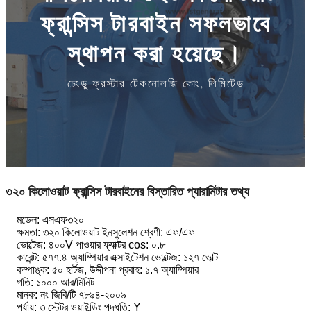
ফ্রান্সিস টারবাইন সফলভাবে
স্থাপন করা হয়েছে।
চেংডু ফ্রস্টার টেকনোলজি কোং, লিমিটেড
৩২০ কিলোওয়াট ফ্রান্সিস টারবাইনের বিস্তারিত প্যারামিটার তথ্য
মডেল: এসএফ৩২০
ক্ষমতা: ৩২০ কিলোওয়াট ইনসুলেশন শ্রেণী: এফ/এফ
ভোল্টেজ: ৪০০V পাওয়ার ফ্যাক্টর cos: ০.৮
কারেন্ট: ৫৭৭.৪ অ্যাম্পিয়ার এক্সাইটেশন ভোল্টেজ: ১২৭ ভোল্ট
কম্পাঙ্ক: ৫০ হার্টজ, উদ্দীপনা প্রবাহ: ১.৭ অ্যাম্পিয়ার
গতি: ১০০০ আর/মিনিট
মানক: নং জিবি/টি ৭৮৯৪-২০০৯
পর্যায়: ৩ স্টেটর ওয়াইন্ডিং পদ্ধতি: Y