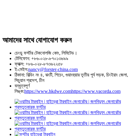
আমাদের সাথে যোগাযোগ করুন
চেংডু ফর্স্টার টেকনোলজি কোং, লিমিটেড।
টেলিফোন: +৮৬-০২৮-৮৭০১৩৬৯৯
ফ্যাক্স: +৮৬-০২৮-৮৭৩৬২২৫৮
ই-মেইল:
nancy@forster-china.com
ঠিকানা: বিল্ডিং নং ৪, ঝংটি, শিচেং, গুয়াংহুয়ার তৃতীয় পূর্ব সড়ক, চিংইয়াং জেলা,
সিচুয়ান প্রদেশ, চীন
বন্ধুত্বপূর্ণ
লিঙ্ক:
https://www.hkdwe.com
https://www.vacorda.com