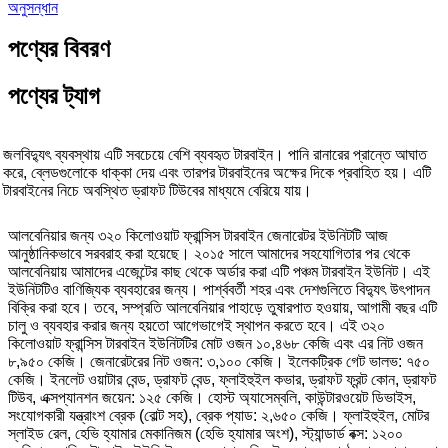
অনুসন্ধান
পণ্যের বিবরণ
পণ্যের ট্যাগ
জলবিদ্যুৎ ব্যবস্থায় এটি সবচেয়ে বেশি ব্যবহৃত টারবাইন। পানি রানারের প্রান্তে আঘাত
করে, ব্লেডগুলোকে ধাক্কা দেয় এবং তারপর টারবাইনের অক্ষের দিকে প্রবাহিত হয়। এটি
টারবাইনের নিচে অবস্থিত ড্রাফট টিউবের মাধ্যমে বেরিয়ে যায়।
আলবেনিয়ার জন্য ৩২০ কিলোওয়াট ফ্রান্সিস টারবাইন জেনারেটর ইউনিটটি আজ
আনুষ্ঠানিকভাবে সরবরাহ করা হয়েছে। ২০১৫ সালে আমাদের সহযোগিতার পর থেকে
আলবেনিয়ায় আমাদের এজেন্টের কাছ থেকে অর্ডার করা এটি পঞ্চম টারবাইন ইউনিট। এই
ইউনিটটিও বাণিজ্যিক ব্যবহারের জন্য। পার্শ্ববর্তী শহর এবং দেশগুলিতে বিদ্যুৎ উৎপাদন
বিক্রি করা হবে। তবে, সম্প্রতি আলবেনিয়ার পাহাড়ে তুষারপাত হওয়ায়, আগামী বছর এটি
চালু ও ব্যবহার করার জন্য হয়তো আগেভাগেই স্থাপন করতে হবে। এই ৩২০
কিলোওয়াট ফ্রান্সিস টারবাইন ইউনিটটির মোট ওজন ১০,৪৬৮ কেজি এবং এর নিট ওজন
৮,৯৫০ কেজি। জেনারেটরের নিট ওজন: ৩,১০০ কেজি। ইলেকট্রিক গেট ভালভ: ৭৫০
কেজি। ইনলেট ওয়াটার বেন্ড, ড্রাফট বেন্ড, ফ্লাইহুইল কভার, ড্রাফট ফ্রন্ট কোন, ড্রাফট
টিউব, এক্সপ্যানশন জয়েন: ১২৫ কেজি। হোস্ট অ্যাসেম্বলি, কাউন্টারওয়েট ডিভাইস,
সংযোগকারী যন্ত্রাংশ ব্রেক (বোল্ট সহ), ব্রেক প্যাড: ২,৬৫০ কেজি। ফ্লাইহুইল, মোটর
স্লাইড রেল, হেভি হ্যামার মেকানিজম (হেভি হ্যামার অংশ), স্ট্যান্ডার্ড বক্স: ১২০০