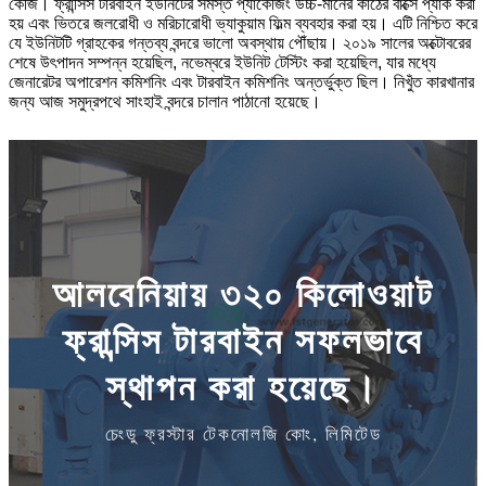
কেজি। ফ্রান্সিস টারবাইন ইউনিটের সমস্ত প্যাকেজিং উচ্চ-মানের কাঠের বাক্সে প্যাক করা
হয় এবং ভিতরে জলরোধী ও মরিচারোধী ভ্যাকুয়াম ফিল্ম ব্যবহার করা হয়। এটি নিশ্চিত করে
যে ইউনিটটি গ্রাহকের গন্তব্য বন্দরে ভালো অবস্থায় পৌঁছায়। ২০১৯ সালের অক্টোবরের
শেষে উৎপাদন সম্পন্ন হয়েছিল, নভেম্বরে ইউনিট টেস্টিং করা হয়েছিল, যার মধ্যে
জেনারেটর অপারেশন কমিশনিং এবং টারবাইন কমিশনিং অন্তর্ভুক্ত ছিল। নিখুঁত কারখানার
জন্য আজ সমুদ্রপথে সাংহাই বন্দরে চালান পাঠানো হয়েছে।
আলবেনিয়ায় ৩২০ কিলোওয়াট
ফ্রান্সিস টারবাইন সফলভাবে
স্থাপন করা হয়েছে।
চেংডু ফ্রস্টার টেকনোলজি কোং, লিমিটেড