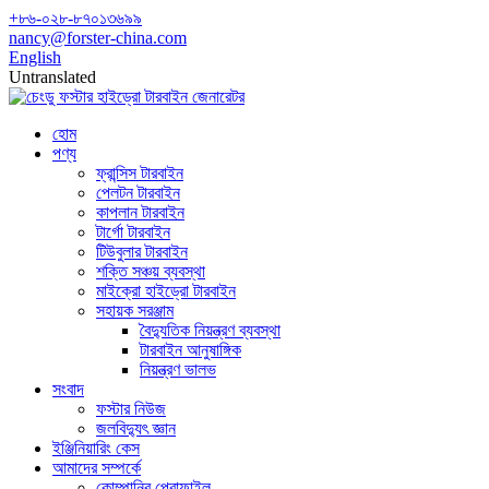
+৮৬-০২৮-৮৭০১৩৬৯৯
nancy@forster-china.com
English
Untranslated
হোম
পণ্য
ফ্রান্সিস টারবাইন
পেলটন টারবাইন
কাপলান টারবাইন
টার্গো টারবাইন
টিউবুলার টারবাইন
শক্তি সঞ্চয় ব্যবস্থা
মাইক্রো হাইড্রো টারবাইন
সহায়ক সরঞ্জাম
বৈদ্যুতিক নিয়ন্ত্রণ ব্যবস্থা
টারবাইন আনুষাঙ্গিক
নিয়ন্ত্রণ ভালভ
সংবাদ
ফস্টার নিউজ
জলবিদ্যুৎ জ্ঞান
ইঞ্জিনিয়ারিং কেস
আমাদের সম্পর্কে
কোম্পানির প্রোফাইল