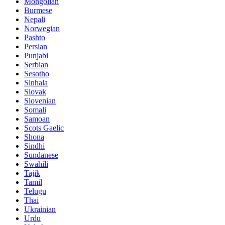
Mongolian
Burmese
Nepali
Norwegian
Pashto
Persian
Punjabi
Serbian
Sesotho
Sinhala
Slovak
Slovenian
Somali
Samoan
Scots Gaelic
Shona
Sindhi
Sundanese
Swahili
Tajik
Tamil
Telugu
Thai
Ukrainian
Urdu