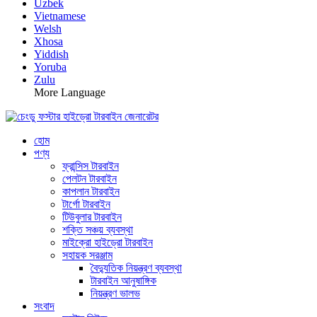
Uzbek
Vietnamese
Welsh
Xhosa
Yiddish
Yoruba
Zulu
More Language
হোম
পণ্য
ফ্রান্সিস টারবাইন
পেলটন টারবাইন
কাপলান টারবাইন
টার্গো টারবাইন
টিউবুলার টারবাইন
শক্তি সঞ্চয় ব্যবস্থা
মাইক্রো হাইড্রো টারবাইন
সহায়ক সরঞ্জাম
বৈদ্যুতিক নিয়ন্ত্রণ ব্যবস্থা
টারবাইন আনুষাঙ্গিক
নিয়ন্ত্রণ ভালভ
সংবাদ