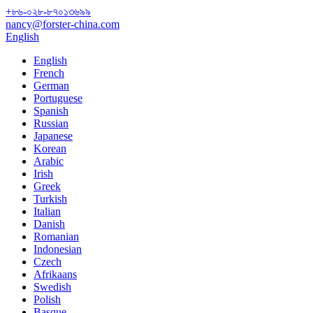
+৮৬-০২৮-৮৭০১৩৬৯৯
nancy@forster-china.com
English
English
French
German
Portuguese
Spanish
Russian
Japanese
Korean
Arabic
Irish
Greek
Turkish
Italian
Danish
Romanian
Indonesian
Czech
Afrikaans
Swedish
Polish
Basque