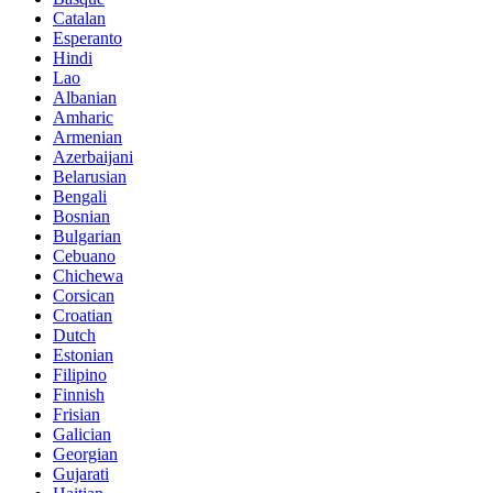
Catalan
Esperanto
Hindi
Lao
Albanian
Amharic
Armenian
Azerbaijani
Belarusian
Bengali
Bosnian
Bulgarian
Cebuano
Chichewa
Corsican
Croatian
Dutch
Estonian
Filipino
Finnish
Frisian
Galician
Georgian
Gujarati