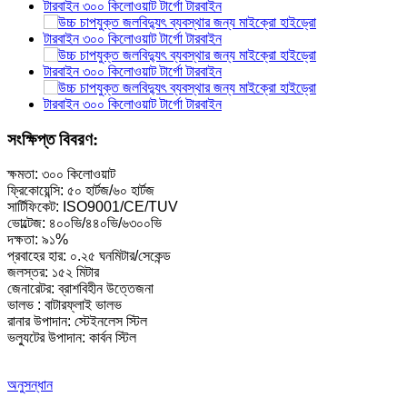
ছোট কাপলান টারবাইন ১০ কিলোওয়াট ১২ কিলোওয়াট ১৫ কিলোওয়াট মাইক্রো জলবি
জলবিদ্যুৎ সরঞ্জাম প্রস্তুতকারক হাইড্রোলিক ফ্রাঙ্ক...
জলবিদ্যুৎ ব্যবস্থা ফ্রান্সিস টারবাইন জেনারেটর...
১০০ কিলোওয়াট ৫০০ কিলোওয়াট ১ মেগাওয়াট ২ মেগাওয়াট হাইড্রোলিক ফ্রান্সিস 
সংক্ষিপ্ত বিবরণ:
হাইড্রোলিক টারবাইন জেনারেটর ২৫০ কিলোওয়াট জলবিদ্যুৎ ফ্রান...
ক্ষমতা: ৩০০ কিলোওয়াট
ফ্রিকোয়েন্সি: ৫০ হার্টজ/৬০ হার্টজ
মাইক্রো টার্গো টারবাইন মিনি জলবিদ্যুৎ সমাধান ২০ কিলোওয়াট-৫০ কিলোওয়াট
সার্টিফিকেট: ISO9001/CE/TUV
ভোল্টেজ: ৪০০ভি/৪৪০ভি/৬৩০০ভি
ফর্স্টার হাইড্রোইলেকট্রিক কাপলান টারবাইন জেনারেটরের দাম...
দক্ষতা: ৯১%
প্রবাহের হার: ০.২৫ ঘনমিটার/সেকেন্ড
৩২০ কিলোওয়াট হাইড্রোলিক ফ্রান্সিস ওয়াটার টারবাইন জেনারেটর সহ...
জলস্তর: ১৫২ মিটার
জেনারেটর: ব্রাশবিহীন উত্তেজনা
১২০০ কিলোওয়াট জলবিদ্যুৎ পেলটন টারবাইন জেনারেটর
ভালভ : বাটারফ্লাই ভালভ
রানার উপাদান: স্টেইনলেস স্টিল
বিকল্প শক্তি জলবিদ্যুৎ জেনারেটর ৫০০ কিলোওয়াট ফ্রা...
ভল্যুটের উপাদান: কার্বন স্টিল
কম সিভিল নির্মাণ খরচ, উচ্চ দক্ষতা, কম তাপ...
অনুসন্ধান
২০ ফুট ২৫০ কিলোওয়াট-আওয়ার ৫৮২ কিলোওয়াট-আওয়ার কন্টেইনারাইজড লিথিয়াম