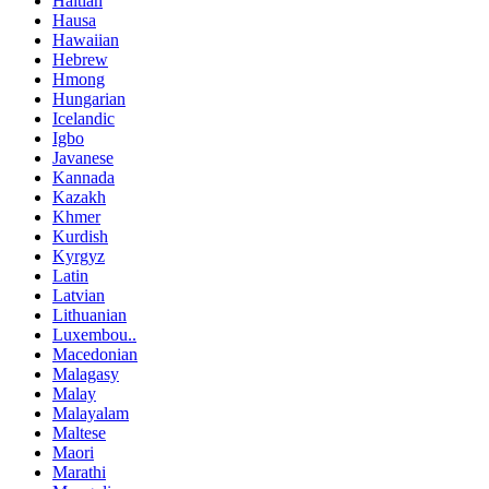
Haitian
Hausa
Hawaiian
Hebrew
Hmong
Hungarian
Icelandic
Igbo
Javanese
Kannada
Kazakh
Khmer
Kurdish
Kyrgyz
Latin
Latvian
Lithuanian
Luxembou..
Macedonian
Malagasy
Malay
Malayalam
Maltese
Maori
Marathi