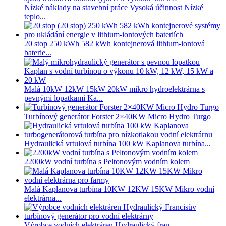
Nízké náklady na stavební práce Vysoká účinnost Nízké
teplo...
20 stop 250 kWh 582 kWh kontejnerová lithium-iontová
baterie...
Malá 10kW 12kW 15kW 20kW mikro hydroelektrárna s
pevnými lopatkami Ka...
Turbínový generátor Forster 2×40KW Micro Hydro Turgo
Hydraulická vrtulová turbína 100 kW Kaplanova turbína...
2200kW vodní turbína s Peltonovým vodním kolem
Malá Kaplanova turbína 10KW 12KW 15KW Mikro vodní
elektrárna...
Výrobce vodních elektráren Hydraulický fran...