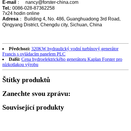
E-mail
： nancy@forster-china.com
Tel.
: 0086-028-87362258
7x24 hodin online
Adresa
： Building 4, No. 486, Guanghuadong 3rd Road,
Qingyang District, Chengdu city, Sichuan, China
Předchozí:
320KW hydraulický vodní turbínový generátor
Francis s ovládacím panelem PLC
Další:
Cena hydroelektrického generátoru Kaplan Forster pro
nízkotlakou výrobu
Štítky produktů
Zanechte svou zprávu:
Související produkty