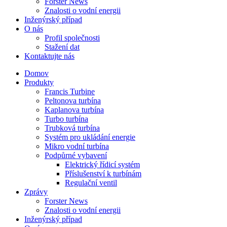
Forster News
Znalosti o vodní energii
Inženýrský případ
O nás
Profil společnosti
Stažení dat
Kontaktujte nás
Domov
Produkty
Francis Turbine
Peltonova turbína
Kaplanova turbína
Turbo turbína
Trubková turbína
Systém pro ukládání energie
Mikro vodní turbína
Podpůrné vybavení
Elektrický řídicí systém
Příslušenství k turbínám
Regulační ventil
Zprávy
Forster News
Znalosti o vodní energii
Inženýrský případ