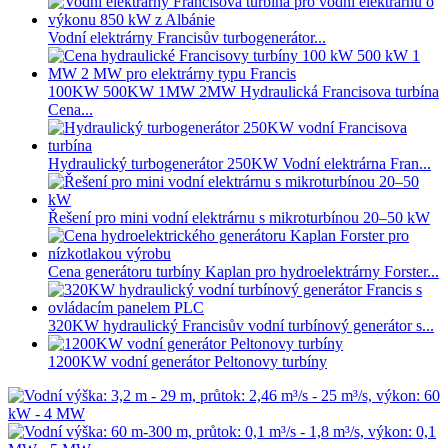
Vodní elektrárny Francisův turbogenerátor...
100KW 500KW 1MW 2MW Hydraulická Francisova turbína
Cena...
Hydraulický turbogenerátor 250KW Vodní elektrárna Fran...
Řešení pro mini vodní elektrárnu s mikroturbínou 20–50 kW
Cena generátoru turbíny Kaplan pro hydroelektrárny Forster...
320KW hydraulický Francisův vodní turbínový generátor s...
1200KW vodní generátor Peltonovy turbíny