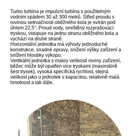
Turbo turbína je impulzní turbína s použitelným
vodním spádem 30 až 300 metrů. Střed proudu s
rovinou setrvačnosti oběžného kola je svírán pod
úhlem 22,5°. Proud vody, smrštěný rozprašovací
tryskou, vstupuje na jednu stranu oběžného kola a
vychází na druhé straně.
Horizontální jednotka má výhody jednoduché
konstrukce, snadné opravy, snížení výšky zařízení a
snížení hloubky výkopu.
Vertikální jednotka s malou velikostí roviny zařízení,
běžec může být opatřen více tryskami (maximálně
šest trysek), vysoká specifická rychlost, stejná
velikost jako u jednotek s kapacitou, relativně malá
hmotnost a tak dále.