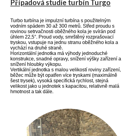
Případová studie turbín Turgo
Turbo turbína je impulzní turbína s použitelným
vodním spádem 30 až 300 metrů. Střed proudu s
rovinou setrvačnosti oběžného kola je svírán pod
úhlem 22,5°. Proud vody, smrštěný rozprašovací
tryskou, vstupuje na jednu stranu oběžného kola a
vychází na druhé straně.
Horizontální jednotka má výhody jednoduché
konstrukce, snadné opravy, snížení výšky zařízení a
snížení hloubky výkopu.
Vertikální jednotka s malou velikostí roviny zařízení,
běžec může být opatřen více tryskami (maximálně
šest trysek), vysoká specifická rychlost, stejná
velikost jako u jednotek s kapacitou, relativně malá
hmotnost a tak dále.