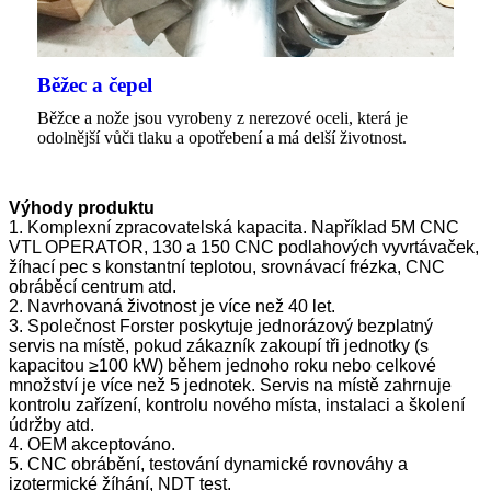
Běžec a čepel
Běžce a nože jsou vyrobeny z nerezové oceli, která je
odolnější vůči tlaku a opotřebení a má delší životnost.
Výhody produktu
1. Komplexní zpracovatelská kapacita. Například 5M CNC
VTL OPERATOR, 130 a 150 CNC podlahových vyvrtávaček,
žíhací pec s konstantní teplotou, srovnávací frézka, CNC
obráběcí centrum atd.
2. Navrhovaná životnost je více než 40 let.
3. Společnost Forster poskytuje jednorázový bezplatný
servis na místě, pokud zákazník zakoupí tři jednotky (s
kapacitou ≥100 kW) během jednoho roku nebo celkové
množství je více než 5 jednotek. Servis na místě zahrnuje
kontrolu zařízení, kontrolu nového místa, instalaci a školení
údržby atd.
4. OEM akceptováno.
5. CNC obrábění, testování dynamické rovnováhy a
izotermické žíhání, NDT test.