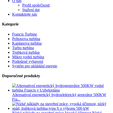
O nás
Profil společnosti
Stažení dat
Kontaktujte nás
Kategorie
Francis Turbine
Peltonova turbína
Kaplanova turbína
Turbo turbína
Trubková turbína
Mikro vodní turbína
Podpůrné vybavení
Systém pro ukládání energie
Doporučené produkty
Alternativní energetický hydroelektrický generátor 500KW
Fra...
Nízké náklady na stavební práce Vysoká účinnost Nízké