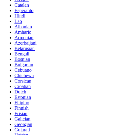
Catalan
Esperanto
Hindi
Lao
Albanian
Amharic
Armenian
Azerbaijani
Belarusian
Bengali
Bosnian
Bulgarian
Cebuano
Chichewa
Corsican
Croatian
Dutch
Estonian
Filipino
Finnish
Frisian
Galician
Georgian
Gujarati