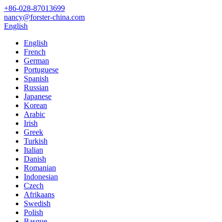
+86-028-87013699
nancy@forster-china.com
English
English
French
German
Portuguese
Spanish
Russian
Japanese
Korean
Arabic
Irish
Greek
Turkish
Italian
Danish
Romanian
Indonesian
Czech
Afrikaans
Swedish
Polish
Basque