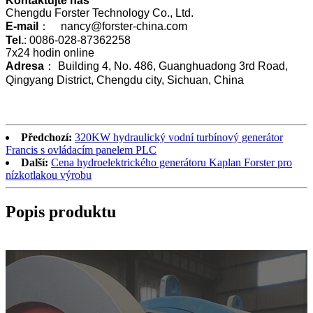
Kontaktujte nás
Chengdu Forster Technology Co., Ltd.
E-mail
： nancy@forster-china.com
Tel.
: 0086-028-87362258
7x24 hodin online
Adresa
： Building 4, No. 486, Guanghuadong 3rd Road,
Qingyang District, Chengdu city, Sichuan, China
Předchozí:
320KW hydraulický vodní turbínový generátor
Francis s ovládacím panelem PLC
Další:
Cena hydroelektrického generátoru Kaplan Forster pro
nízkotlakou výrobu
Popis produktu