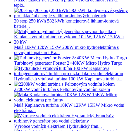
teplo...
20 stop 250 kWh 582 kWh kontejnerová lithium-iontová
baterie...
Malá 10kW 12kW 15kW 20kW mikro hydroelektrárna s
pevnými lopatkami Ka...
Turbínový generátor Forster 2×40KW Micro Hydro Turgo
Hydraulická vrtulová turbína 100 kW Kaplanova turbína...
2200kW vodní turbína s Peltonovým vodním kolem
Malá Kaplanova turbína 10KW 12KW 15KW Mikro vodní
elektrárna...
Výrobce vodních elektráren Hydraulický fran...