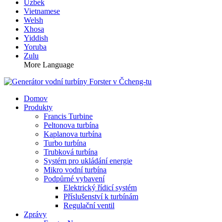
Uzbek
Vietnamese
Welsh
Xhosa
Yiddish
Yoruba
Zulu
More Language
Domov
Produkty
Francis Turbine
Peltonova turbína
Kaplanova turbína
Turbo turbína
Trubková turbína
Systém pro ukládání energie
Mikro vodní turbína
Podpůrné vybavení
Elektrický řídicí systém
Příslušenství k turbínám
Regulační ventil
Zprávy