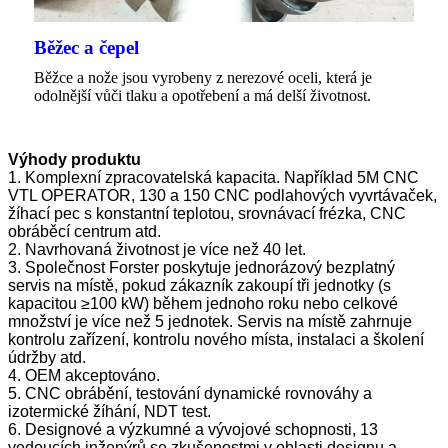
Běžec a čepel
Běžce a nože jsou vyrobeny z nerezové oceli, která je
odolnější vůči tlaku a opotřebení a má delší životnost.
Výhody produktu
1. Komplexní zpracovatelská kapacita. Například 5M CNC
VTL OPERATOR, 130 a 150 CNC podlahových vyvrtávaček,
žíhací pec s konstantní teplotou, srovnávací frézka, CNC
obráběcí centrum atd.
2. Navrhovaná životnost je více než 40 let.
3. Společnost Forster poskytuje jednorázový bezplatný
servis na místě, pokud zákazník zakoupí tři jednotky (s
kapacitou ≥100 kW) během jednoho roku nebo celkové
množství je více než 5 jednotek. Servis na místě zahrnuje
kontrolu zařízení, kontrolu nového místa, instalaci a školení
údržby atd.
4. OEM akceptováno.
5. CNC obrábění, testování dynamické rovnováhy a
izotermické žíhání, NDT test.
6. Designové a výzkumné a vývojové schopnosti, 13
vedoucích inženýrů se zkušenostmi v oblasti designu a