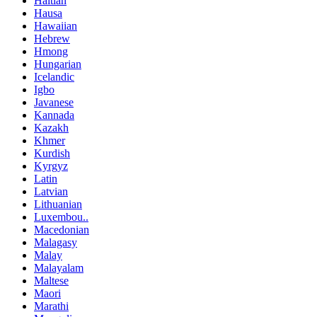
Haitian
Hausa
Hawaiian
Hebrew
Hmong
Hungarian
Icelandic
Igbo
Javanese
Kannada
Kazakh
Khmer
Kurdish
Kyrgyz
Latin
Latvian
Lithuanian
Luxembou..
Macedonian
Malagasy
Malay
Malayalam
Maltese
Maori
Marathi