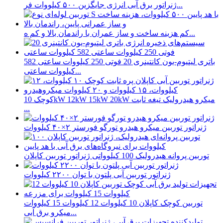
ژنراتور برق آبی انرژی جایگزین ۵۰۰ کیلووات فر...
کم هزینه ساخت و ساز عمران با راندمان بالا و کم ه...
باتری لیتیوم-یون کانتینری 20 فوتی 250 کیلووات ساعتی 582
کیلووات ساعتی...
کوچک 10kW 12kW 15kW 20kW میکرو هیدرولیک تیغه ثابت
...
ژنراتور توربین میکرو هیدرو تورگو فورستر ۲×۴۰ کیلووات
توربین پروانه هیدرولیک 100 کیلوواتی ژنراتور توربین کاپلان
ژنراتور توربین آبی پلتون با توان ۲۲۰۰ کیلووات
توربین کوچک کاپلان 10 کیلووات 12 کیلووات 15 کیلووات
میکرو برق آبی...