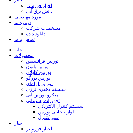
اخبار فورستر
دانش برق آبی
مورد مهندسی
درباره ما
مشخصات شرکت
دانلود داده
تماس با ما
خانه
محصولات
توربین فرانسیس
توربین پلتون
توربین کاپلان
توربین تورگو
توربین لوله‌ای
سیستم ذخیره انرژی
میکرو توربین آبی
تجهیزات پشتیبانی
سیستم کنترل الکتریکی
لوازم جانبی توربین
شیر کنترل
اخبار
اخبار فورستر