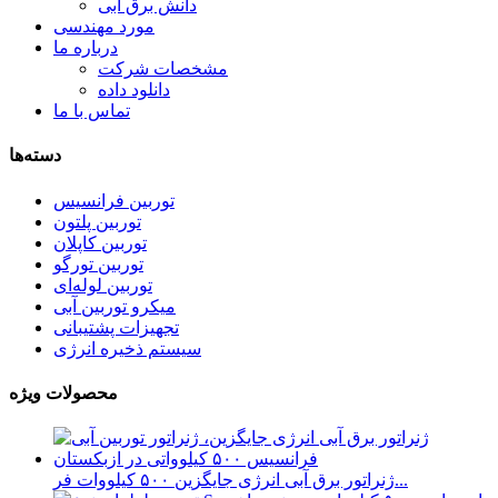
دانش برق آبی
مورد مهندسی
درباره ما
مشخصات شرکت
دانلود داده
تماس با ما
دسته‌ها
توربین فرانسیس
توربین پلتون
توربین کاپلان
توربین تورگو
توربین لوله‌ای
میکرو توربین آبی
تجهیزات پشتیبانی
سیستم ذخیره انرژی
محصولات ویژه
ژنراتور برق آبی انرژی جایگزین ۵۰۰ کیلووات فر...