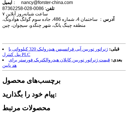
： nancy@forster-china.com
ایمیل
تلفن
: 0086-028-87362258
۷ ساعت شبانه‌روز آنلاین
آدرس
： ساختمان 4، شماره 486، جاده سوم گوانگ هوآدونگ،
منطقه چینگ یانگ، شهر چنگدو، سیچوان، چین
قبلی:
ژنراتور توربین آبی فرانسیس هیدرولیک 320 کیلوواتی با
پنل کنترل PLC
بعدی:
قیمت ژنراتور توربین کاپلان هیدروالکتریک فورستر برای
هد پایین
برچسب‌های محصول
پیام خود را بگذارید:
محصولات مرتبط