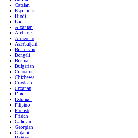
Catalan
Esperanto
Hindi
Lao
Albanian
Amharic
Armenian
Azerbaijani
Belarusian
Bengali
Bosnian
Bulgarian
Cebuano
Chichewa
Corsican
Croatian
Dutch
Estonian
Filipino
Finnish
Frisian
Galician
Georgian
Gujarati