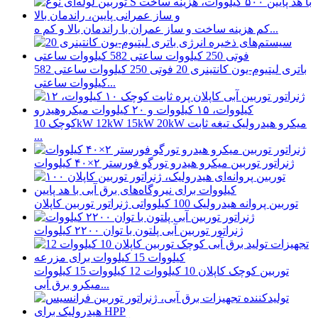
کم هزینه ساخت و ساز عمران با راندمان بالا و کم ه...
باتری لیتیوم-یون کانتینری 20 فوتی 250 کیلووات ساعتی 582
کیلووات ساعتی...
کوچک 10kW 12kW 15kW 20kW میکرو هیدرولیک تیغه ثابت
...
ژنراتور توربین میکرو هیدرو تورگو فورستر ۲×۴۰ کیلووات
توربین پروانه هیدرولیک 100 کیلوواتی ژنراتور توربین کاپلان
ژنراتور توربین آبی پلتون با توان ۲۲۰۰ کیلووات
توربین کوچک کاپلان 10 کیلووات 12 کیلووات 15 کیلووات
میکرو برق آبی...