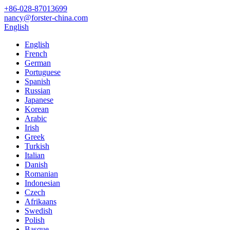
‎+86-028-87013699‎
nancy@forster-china.com
English
English
French
German
Portuguese
Spanish
Russian
Japanese
Korean
Arabic
Irish
Greek
Turkish
Italian
Danish
Romanian
Indonesian
Czech
Afrikaans
Swedish
Polish
Basque