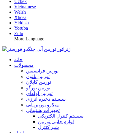
Uzbek
Vietnamese
Welsh
Xhosa
Yiddish
Yoruba
Zulu
More Language
خانه
محصولات
توربین فرانسیس
توربین پلتون
توربین کاپلان
توربین تورگو
توربین لوله‌ای
سیستم ذخیره انرژی
میکرو توربین آبی
تجهیزات پشتیبانی
سیستم کنترل الکتریکی
لوازم جانبی توربین
شیر کنترل
اخبار