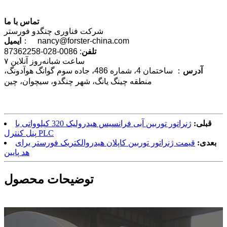
تماس با ما
شرکت فناوری چنگدو فورستر
： nancy@forster-china.com
ایمیل
تلفن
: 0086-028-87362258
۷ ساعت شبانه‌روز آنلاین
آدرس
： ساختمان 4، شماره 486، جاده سوم گوانگ هوآدونگ،
منطقه چینگ یانگ، شهر چنگدو، سیچوان، چین
قبلی:
ژنراتور توربین آبی فرانسیس هیدرولیک 320 کیلوواتی با
پنل کنترل PLC
بعدی:
قیمت ژنراتور توربین کاپلان هیدروالکتریک فورستر برای
هد پایین
توضیحات محصول