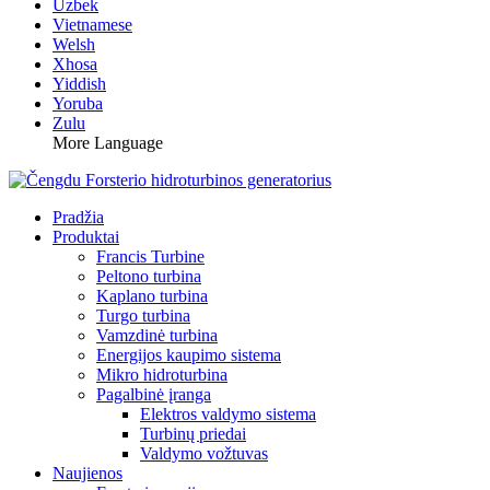
Uzbek
Vietnamese
Welsh
Xhosa
Yiddish
Yoruba
Zulu
More Language
Pradžia
Produktai
Francis Turbine
Peltono turbina
Kaplano turbina
Turgo turbina
Vamzdinė turbina
Energijos kaupimo sistema
Mikro hidroturbina
Pagalbinė įranga
Elektros valdymo sistema
Turbinų priedai
Valdymo vožtuvas
Naujienos