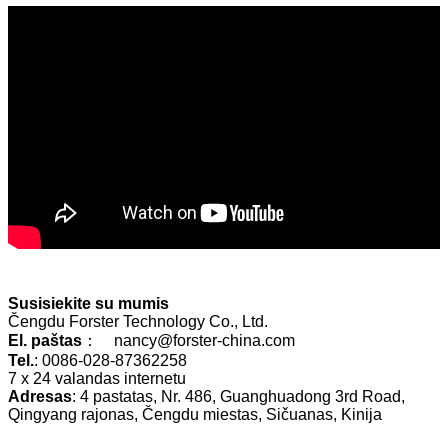
Susisiekite su mumis
Čengdu Forster Technology Co., Ltd.
El. paštas
： nancy@forster-china.com
Tel.
: 0086-028-87362258
7 x 24 valandas internetu
Adresas
: 4 pastatas, Nr. 486, Guanghuadong 3rd Road,
Qingyang rajonas, Čengdu miestas, Sičuanas, Kinija