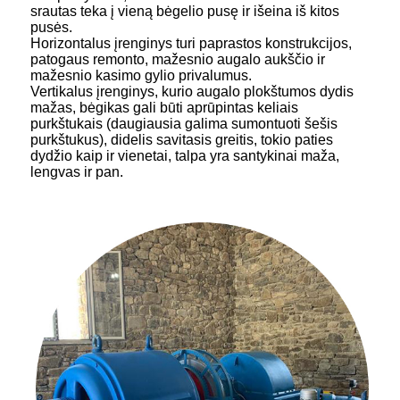
srautas teka į vieną bėgelio pusę ir išeina iš kitos
pusės.
Horizontalus įrenginys turi paprastos konstrukcijos,
patogaus remonto, mažesnio augalo aukščio ir
mažesnio kasimo gylio privalumus.
Vertikalus įrenginys, kurio augalo plokštumos dydis
mažas, bėgikas gali būti aprūpintas keliais
purkštukais (daugiausia galima sumontuoti šešis
purkštukus), didelis savitasis greitis, tokio paties
dydžio kaip ir vienetai, talpa yra santykinai maža,
lengvas ir pan.