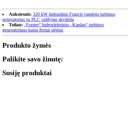
Ankstesnis:
320 kW hidraulinis Francis vandens turbinos
generatorius su PLC valdymo skydeliu
Toliau:
„Forster“ hidroelektrinio „Kaplan“ turbinos
generatoriaus kaina žemai slėgiui
Produkto žymės
Palikite savo žinutę:
Susiję produktai