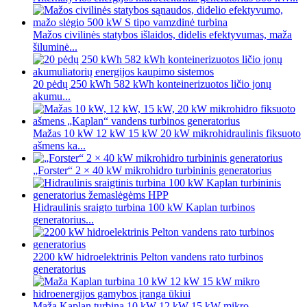
Mažos civilinės statybos išlaidos, didelis efektyvumas, maža
šiluminė...
20 pėdų 250 kWh 582 kWh konteinerizuotos ličio jonų
akumu...
Mažas 10 kW 12 kW 15 kW 20 kW mikrohidraulinis fiksuoto
ašmens ka...
„Forster“ 2 × 40 kW mikrohidro turbininis generatorius
Hidraulinis sraigto turbina 100 kW Kaplan turbinos
generatorius...
2200 kW hidroelektrinis Pelton vandens rato turbinos
generatorius
Maža Kaplan turbina 10 kW 12 kW 15 kW mikro