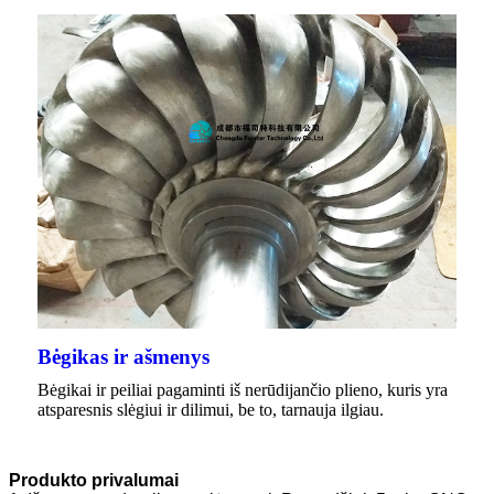
Bėgikas ir ašmenys
Bėgikai ir peiliai pagaminti iš nerūdijančio plieno, kuris yra
atsparesnis slėgiui ir dilimui, be to, tarnauja ilgiau.
Produkto privalumai