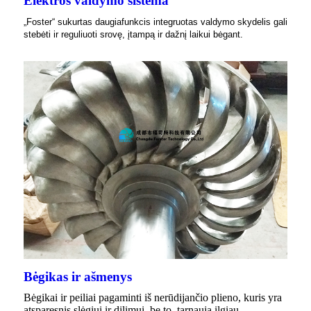
Elektros valdymo sistema
„Foster“ sukurtas daugiafunkcis integruotas valdymo skydelis gali
stebėti ir reguliuoti srovę, įtampą ir dažnį laikui bėgant.
Bėgikas ir ašmenys
Bėgikai ir peiliai pagaminti iš nerūdijančio plieno, kuris yra
atsparesnis slėgiui ir dilimui, be to, tarnauja ilgiau.