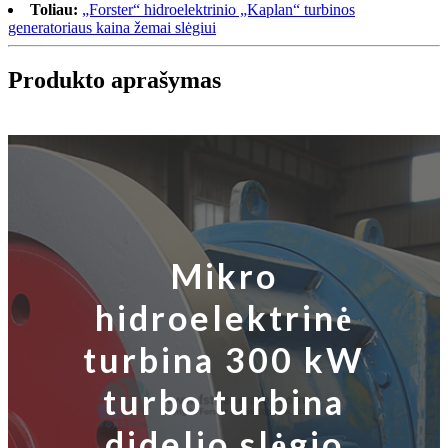
Toliau:
„Forster“ hidroelektrinio „Kaplan“ turbinos
generatoriaus kaina žemai slėgiui
Produkto aprašymas
Mikro
hidroelektrinė
turbina 300 kW
turbo turbina
didelio slėgio