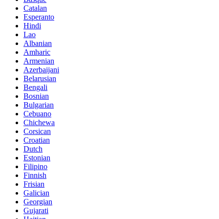
Catalan
Esperanto
Hindi
Lao
Albanian
Amharic
Armenian
Azerbaijani
Belarusian
Bengali
Bosnian
Bulgarian
Cebuano
Chichewa
Corsican
Croatian
Dutch
Estonian
Filipino
Finnish
Frisian
Galician
Georgian
Gujarati