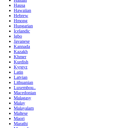
Haitian
Hausa
Hawaiian
Hebrew
Hmong
Hungarian
Icelandic
Igbo
Javanese
Kannada
Kazakh
Khmer
Kurdish
Kyrgyz
Latin
Latvian
Lithuanian
Luxembou..
Macedonian
Malagasy
Malay
Malayalam
Maltese
Maori
Marathi