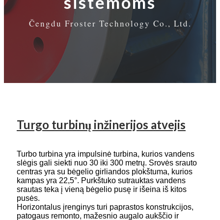
sistemoms
Čengdu Froster Technology Co., Ltd.
Turgo turbinų inžinerijos atvejis
Turbo turbina yra impulsinė turbina, kurios vandens
slėgis gali siekti nuo 30 iki 300 metrų. Srovės srauto
centras yra su bėgelio girliandos plokštuma, kurios
kampas yra 22,5°. Purkštuko sutrauktas vandens
srautas teka į vieną bėgelio pusę ir išeina iš kitos
pusės.
Horizontalus įrenginys turi paprastos konstrukcijos,
patogaus remonto, mažesnio augalo aukščio ir