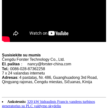
Susisiekite su mumis
Čengdu Forster Technology Co., Ltd.
El. paštas
： nancy@forster-china.com
Tel.
: 0086-028-87362258
7 x 24 valandas internetu
Adresas
: 4 pastatas, Nr. 486, Guanghuadong 3rd Road,
Qingyang rajonas, Čengdu miestas, Sičuanas, Kinija
Ankstesnis:
320 kW hidraulinis Francis vandens turbinos
generatorius su PLC valdymo skydeliu