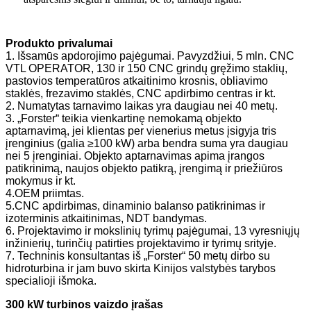
Produkto privalumai
1. Išsamūs apdorojimo pajėgumai. Pavyzdžiui, 5 mln. CNC
VTL OPERATOR, 130 ir 150 CNC grindų gręžimo staklių,
pastovios temperatūros atkaitinimo krosnis, obliavimo
staklės, frezavimo staklės, CNC apdirbimo centras ir kt.
2. Numatytas tarnavimo laikas yra daugiau nei 40 metų.
3. „Forster“ teikia vienkartinę nemokamą objekto
aptarnavimą, jei klientas per vienerius metus įsigyja tris
įrenginius (galia ≥100 kW) arba bendra suma yra daugiau
nei 5 įrenginiai. Objekto aptarnavimas apima įrangos
patikrinimą, naujos objekto patikrą, įrengimą ir priežiūros
mokymus ir kt.
4.OEM priimtas.
5.CNC apdirbimas, dinaminio balanso patikrinimas ir
izoterminis atkaitinimas, NDT bandymas.
6. Projektavimo ir mokslinių tyrimų pajėgumai, 13 vyresniųjų
inžinierių, turinčių patirties projektavimo ir tyrimų srityje.
7. Techninis konsultantas iš „Forster“ 50 metų dirbo su
hidroturbina ir jam buvo skirta Kinijos valstybės tarybos
specialioji išmoka.
300 kW turbinos vaizdo įrašas