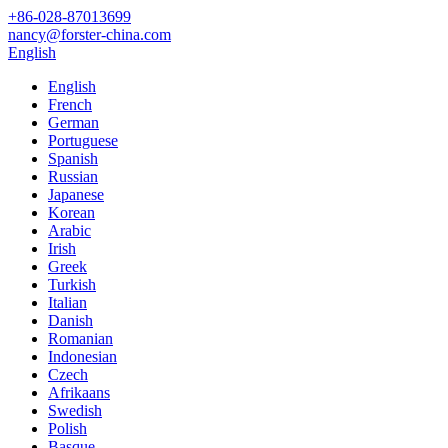
+86-028-87013699
nancy@forster-china.com
English
English
French
German
Portuguese
Spanish
Russian
Japanese
Korean
Arabic
Irish
Greek
Turkish
Italian
Danish
Romanian
Indonesian
Czech
Afrikaans
Swedish
Polish
Basque