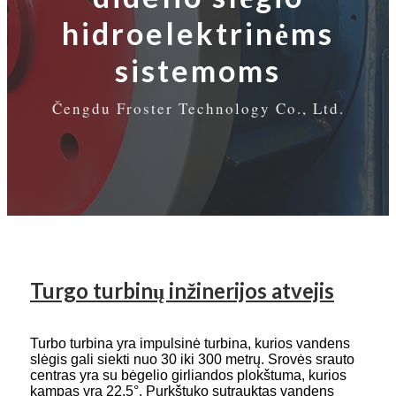
hidroelektrinėms
sistemoms
Čengdu Froster Technology Co., Ltd.
Turgo turbinų inžinerijos atvejis
Turbo turbina yra impulsinė turbina, kurios vandens
slėgis gali siekti nuo 30 iki 300 metrų. Srovės srauto
centras yra su bėgelio girliandos plokštuma, kurios
kampas yra 22,5°. Purkštuko sutrauktas vandens