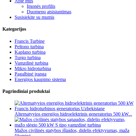
Apie mus
Įmonės profilis
Duomenų atsisiuntimas
Susisiekite su mumis
Kategorijos
Francis Turbine
Peltono turbina
Kaplano turbina
Turgo turbina
Vamzdinė turbina
Mikro hidroturbina
Pagalbinė įranga
Energijos kaupimo sistema
Pagrindiniai produktai
Alternatyvios energijos hidroelektrinis generatorius 500 kW...
Mažos civilinės statybos išlaidos, didelis efektyvumas, maža
šiluminė...