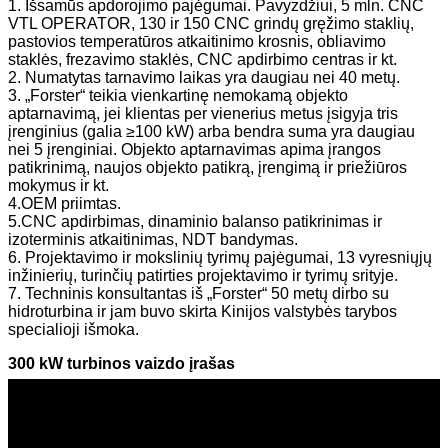
1. Išsamūs apdorojimo pajėgumai. Pavyzdžiui, 5 mln. CNC
VTL OPERATOR, 130 ir 150 CNC grindų gręžimo staklių,
pastovios temperatūros atkaitinimo krosnis, obliavimo
staklės, frezavimo staklės, CNC apdirbimo centras ir kt.
2. Numatytas tarnavimo laikas yra daugiau nei 40 metų.
3. „Forster“ teikia vienkartinę nemokamą objekto
aptarnavimą, jei klientas per vienerius metus įsigyja tris
įrenginius (galia ≥100 kW) arba bendra suma yra daugiau
nei 5 įrenginiai. Objekto aptarnavimas apima įrangos
patikrinimą, naujos objekto patikrą, įrengimą ir priežiūros
mokymus ir kt.
4.OEM priimtas.
5.CNC apdirbimas, dinaminio balanso patikrinimas ir
izoterminis atkaitinimas, NDT bandymas.
6. Projektavimo ir mokslinių tyrimų pajėgumai, 13 vyresniųjų
inžinierių, turinčių patirties projektavimo ir tyrimų srityje.
7. Techninis konsultantas iš „Forster“ 50 metų dirbo su
hidroturbina ir jam buvo skirta Kinijos valstybės tarybos
specialioji išmoka.
300 kW turbinos vaizdo įrašas