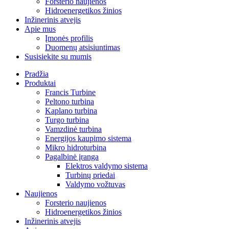
Forsterio naujienos
Hidroenergetikos žinios
Inžinerinis atvejis
Apie mus
Įmonės profilis
Duomenų atsisiuntimas
Susisiekite su mumis
Pradžia
Produktai
Francis Turbine
Peltono turbina
Kaplano turbina
Turgo turbina
Vamzdinė turbina
Energijos kaupimo sistema
Mikro hidroturbina
Pagalbinė įranga
Elektros valdymo sistema
Turbinų priedai
Valdymo vožtuvas
Naujienos
Forsterio naujienos
Hidroenergetikos žinios
Inžinerinis atvejis