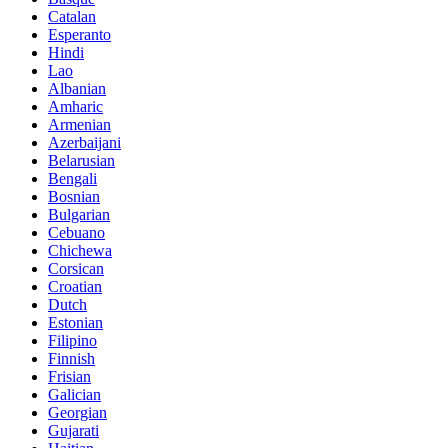
Catalan
Esperanto
Hindi
Lao
Albanian
Amharic
Armenian
Azerbaijani
Belarusian
Bengali
Bosnian
Bulgarian
Cebuano
Chichewa
Corsican
Croatian
Dutch
Estonian
Filipino
Finnish
Frisian
Galician
Georgian
Gujarati