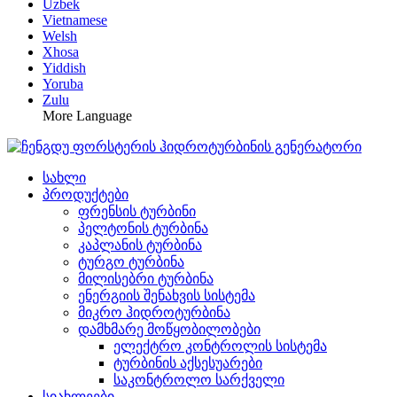
Uzbek
Vietnamese
Welsh
Xhosa
Yiddish
Yoruba
Zulu
More Language
სახლი
პროდუქტები
ფრენსის ტურბინი
პელტონის ტურბინა
კაპლანის ტურბინა
ტურგო ტურბინა
მილისებრი ტურბინა
ენერგიის შენახვის სისტემა
მიკრო ჰიდროტურბინა
დამხმარე მოწყობილობები
ელექტრო კონტროლის სისტემა
ტურბინის აქსესუარები
საკონტროლო სარქველი
სიახლეები