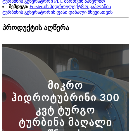
ტურბინის გენერატორი PLC მართვის პანელით
შემდეგი:
Forster-ის ჰიდროელექტრო კაპლანის
ტურბინის გენერატორის ფასი დაბალი წნევისთვის
პროდუქტის აღწერა
მიკრო
ჰიდროტუბრინი 300
კვტ ტურგო
ტურბინა მაღალი