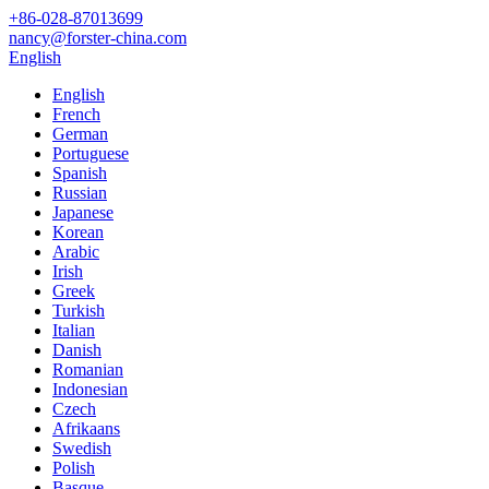
+86-028-87013699
nancy@forster-china.com
English
English
French
German
Portuguese
Spanish
Russian
Japanese
Korean
Arabic
Irish
Greek
Turkish
Italian
Danish
Romanian
Indonesian
Czech
Afrikaans
Swedish
Polish
Basque